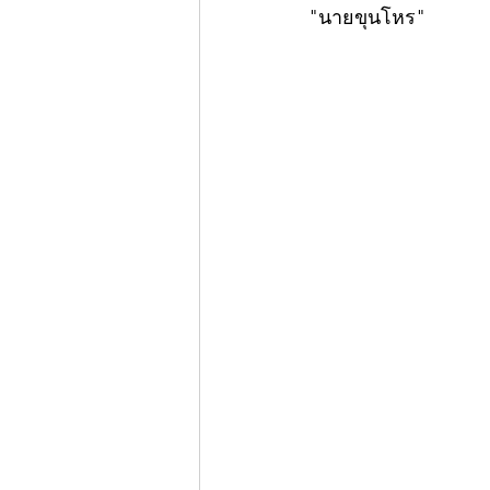
"นายขุนโหร"