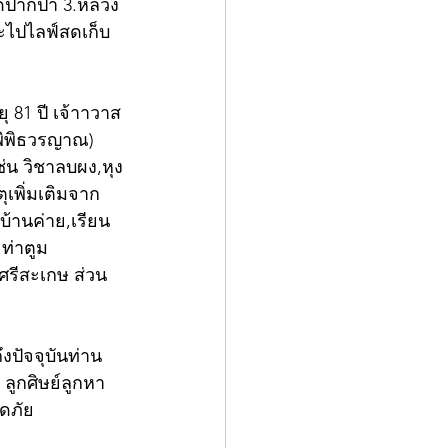
ดปากป่า 3.หลวง
 จะไปไลฟ์สดเก็บ
 81 ปี เจ้าาวาส
พิพิธวรญาณ) 
่น วิชาลบผง,หุง
ุเพิ่มเติมจาก
้านค่าย,เรียน
ท่าตูม 
.ศรีสะเกษ ส่วน
ึงปัจจุบันท่าน
ลูกศิษย์ลูกหา
ดภัย 