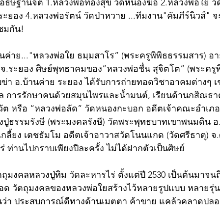
อธิ๋ษฐานจิต 1.หลวงพ่อทองสุข วัดหนองฆ้อ 2.หลวงพ่อใย วั
น ระยอง 4.หลวงพ่อรัตน์ วัดป่าหวาย ...ทีมงาน"คัมภีร์นิวส์"
ชมกัน!
นค่าย..."หลวงพ่อใย ธมฺมสาโร” (พระครูพิพิธธรรมสาร) อายุ
ย จ.ระยอง ศิษย์พุทธาคมของ”หลวงพ่อชื่น สุจิตโต” (พระครู
ข่า อ.บ้านค่าย ระยอง ได้รับการถ่ายทอดวิชาอาคมต่างๆ เช
มงคล การรักษาคนด้วยสมุนไพรและน้ำมนต์, เรียนด้านกสิณธาต
วัต หรือ “หลวงพ่อลัด” วัดหนองกะบอก อดีตเจ้าคณะอำเภอบ
ู่ธรรมรังษี (พระมงคลรังษี) วัดพระพุทธบาทเขาพนมดิน อ.
่เกลี้ยง เตชธัมโม อดีตเจ้าอาวาสวัดโนนแกด (วัดศรีธาตุ) จ
่ ท่านไปกราบเพียงปีละครั้ง ไม่ได้ฝากตัวเป็นศิษย์ 
ัตถุมงคลหลวงปู่ทิม วัดละหารไร่ ตั้งแต่ปี 2530 เป็นต้นมาจนถ
ด วัตถุมงคลของหลวงพ่อใยสร้างไว้หลายรูปแบบ หลายรุ่น 
กันว่า ประสบการณ์ดีทางด้านเมตตา ค้าขาย แคล้วคลาดปลอ