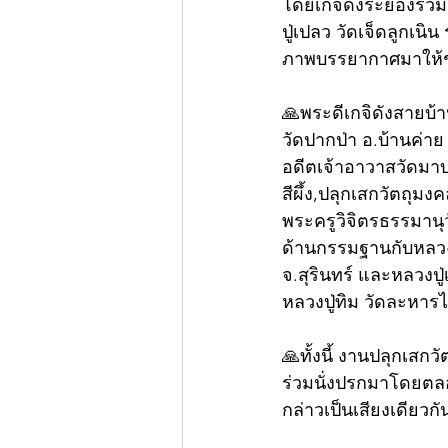
โดยเกจิดังระยองร่วม
ปู่เปลว วัดเจ็ดลูกเนิ
ภาพบรรยากาศมาให้
🙏พระดีเกจิดังสายบ้า
วัดปากป่า อ.บ้านค่า
อดีตเจ้าอาวาสวัดมาบ
สีผึ้ง,ปลุกเสกวัตถุ
พระครูวิจิตรธรรมานุ
ด้านกรรมฐานกับหลวงป
จ.สุรินทร์ และหลวงปู
หลวงปู่ทิม วัดละหารไร
🙏ทั้งนี้ งานปลุกเสกว
ร่วมนั่งปรกมาโดยตลอ
กล่าวเป็นเสียงเดียว