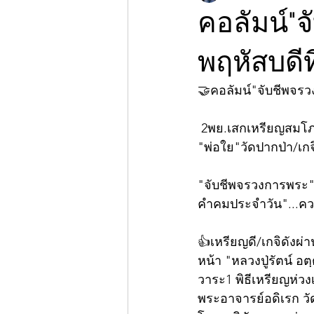
คอลัมน์"
พฤหัสบดีท
🤝คอลัมน์"จับชีพจร
 2พย.เสกเหรียญสมโภชน
"พ่อใย"วัดปากป่า/เกจ
"จับชีพจรวงการพระ"ก
คำคมประจำวัน"...ความ
👍เหรียญดี/เกจิดังผ่
หน้า "หลวงปู่รัตน์ อ
วาระ1 พิธีเหรียญห่วงเช
พระอาจารย์อดิเรก วัด