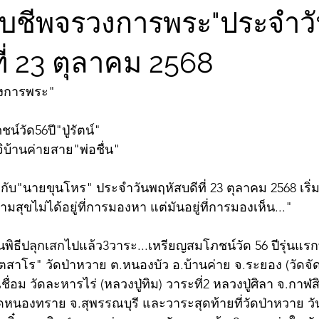
จับชีพจรวงการพระ"ประจำว
ี่ 23 ตุลาคม 2568
วงการพระ"
์วัด56ปี"ปู่รัตน์"
ิบ้านค่ายสาย"พ่อชื่น"
ับ"นายขุนโหร" ประจำวันพฤหัสบดีที่ 23 ตุลาคม 2568 เริ่ม
สุขไม่ได้อยู่ที่การมองหา แต่มันอยู่ที่การมองเห็น..."
านพิธีปลุกเสกไปแล้ว3วาระ...เหรียญสมโภชน์วัด 56 ปีรุ่นแรก
ตฺตสาโร" วัดป่าหวาย ต.หนองบัว อ.บ้านค่าย จ.ระยอง (วัดจัด
ื่อม วัดละหารไร่ (หลวงปู่ทิม) วาระที่2 หลวงปู่ศิลา จ.กาฬสิน
หนองทราย จ.สุพรรณบุรี และวาระสุดท้ายที่วัดป่าหวาย วันที