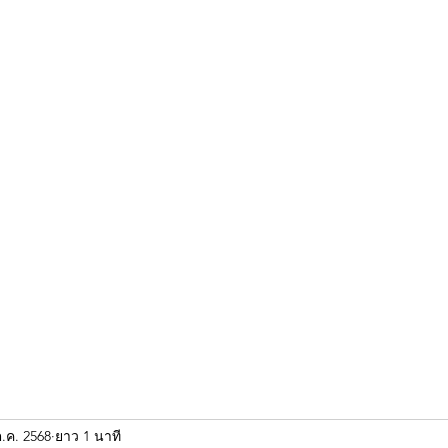
ขุนแผน khun paen
พระเก่าใหม่ยอดนิยม
ร้านพระเอกคัมภีร์
พระกริ
ต.ค. 2568
ยาว 1 นาที