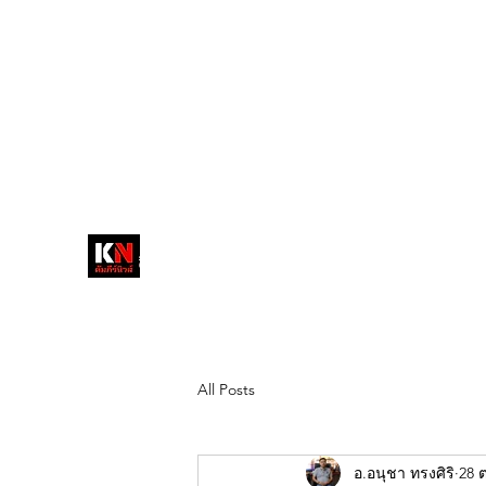
tukompee07@gmail.com
0614034151
หน้าหลัก
พระ
หนังสือพิมพ์คัมภีร์นิ
วส์
สื่อลึกวงการสงฆ์ เจาะตรงพระเครื่อง
ดัง
All Posts
อ.อนุชา ทรงศิริ
28 