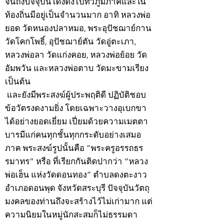
จนถึงปัจจุบันโด่งดังไปทั่วภูมิภาคและใน
ท้องถิ่นมีอยู่เป็นจำนวนมาก อาทิ หลวงพ่อ
ยอด วัดหนองปลาหมอ, พระอุปัชฌาย์กาน
วัดโคกโพธิ์, อุปัชฌาย์ตัน วัดอู่ตะเภา,
หลวงพ่อลา วัดแก่งคอย, หลวงพ่อย้อย วัด
อัมพวัน และหลวงพ่อตาบ วัดมะขามเรียง
เป็นต้น
และยังมีพระสงฆ์ผู้ประพฤติดี ปฏิบัติชอบ
ข้อวัตรงดงามยิ่ง โดยเฉพาะวางอุเบกขา
ได้อย่างยอดเยี่ยม เปี่ยมด้วยความเมตตา
บารมีแก่คนทุกชั้นทุกกระดับอย่างเสมอ
ภาค พระสงฆ์รูปนั้นคือ “พระครูอรรถธร
รมาทร” หรือ ที่เรียกกันติดปากว่า “หลวง
พ่อเฮ็น แห่งวัดดอนทอง” ตำบลดงตะงาว
อำเภอดอนพุด จังหวัดสระบุรี ปัจจุบันวัตถุ
มงคลของท่านถึงจะสร้างไว้ไม่เก่ามาก แต่
ความนิยมในหมู่นักสะสมก็ไม่ธรรมดา