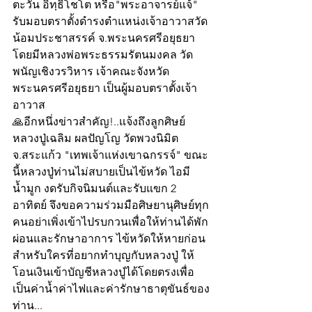
ตะวัน อิทฺธิโชโต หรือ"พระอาจารย์แจ้" 
รับมอบตราตั้งดำรงตำแหน่งเจ้าอาวาสวัด
น้อมประชาสรรค์ จ.พระนครศรีอยุธยา 
โดยมีหลวงพ่อพระธรรมรัตนมงคล วัด
พนัญเชิงวรวิหาร เจ้าคณะจังหวัด
พระนครศรีอยุธยา เป็นผู้มอบตราตั้งเจ้า
อาวาส 
🙏อีกหนึ่งข่าวสำคัญ!..แจ้งถึงลูกศิษย์
หลวงปู่เฉลิม ผลปัญโญ วัดพวงนิมิต 
จ.สระแก้ว "เทพเจ้าแห่งเขาฉกรรจ์" ขณะ
นี้หลวงปู่ท่านไม่สบายเป็นไข้หวัด ไอมี
น้ำมูก งดรับกิจนิมนต์และรับแขก 2 
อาทิตย์ จึงขอความร่วมมือศิษยานุศิษย์ทุก
คนอย่าเพิ่งเข้าไปรบกวนเพื่อให้ท่านได้พัก
ผ่อนและรักษาอาการ ไข้หวัดให้หายก่อน 
สำหรับใครที่อยากทำบุญกับหลวงปู่ ให้
โอนเงินเข้าบัญชีหลวงปู่ได้โดยตรงเพื่อ
เป็นค่าน้ำค่าไฟและค่ารักษาธาตุขันธ์ของ
ท่าน...