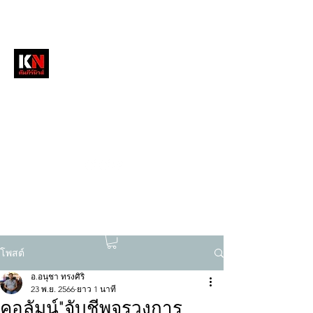
หนังสือพิมพ์คัมภีร์นิวส์
สื่อลึกวงการสงฆ์ เจาะตรงพระเครื่องดัง
tukompee07@gmail.com
0614034151
โพสต์
อ.อนุชา ทรงศิริ
23 พ.ย. 2566
ยาว 1 นาที
คอลัมน์"จับชีพจรวงการ