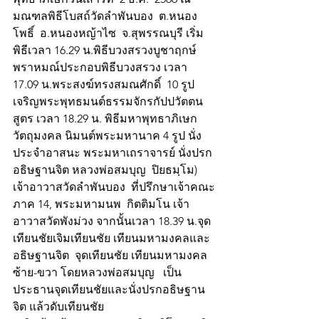
มณฑลพิธีโบสถ์วัดลำพันบอง  ต.หนอง
โพธิ์  อ.หนองหญ้าไซ  จ.สุพรรณบุรี เริ่ม
พิธีเวลา 16.29 น.พิธีบวงสรวงบูชาฤกษ์ 
พราหมณ์ประกอบพิธีบวงสรวง เวลา 
17.09 น.พระสงฆ์ทรงสมณศักดิ์  10 รูป 
เจริญพระพุทธมนต์ธรรมจักรกัปปวัตตน
สูตร เวลา 18.29 น. พิธีมหาพุทธาภิเษก 
วัตถุมงคล นิมนต์พระมหานาค 4 รูป นั่ง
ประจำอาสนะ พระมหาเถราจารย์ นั่งปรก
อธิษฐานจิต หลวงพ่อสมบุญ  ปิยธมฺโม) 
เจ้าอาวาสวัดลำพันบอง  ที่ปรึกษาเจ้าคณะ
ภาค 14, พระมหามนพ  กิตติมโน เจ้า
อาวาสวัดพังม่วง จากนั้นเวลา 18.39 น.จุด
เทียนชัยเจิมเทียนชัย เทียนมหามงคลและ
อธิษฐานจิต  จุดเทียนชัย เทียนมหามงคล
ซ้าย-ขวา โดยหลวงพ่อสมบุญ   เป็น
ประธานจุดเทียนชัยและนั่งปรกอธิษฐาน
จิต แล้วดับเทียนชัย