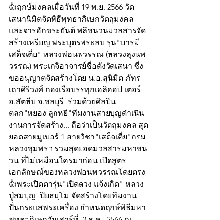
👍ฤกษ์มงคลเมื่อวันที่ 19 พ.ย. 2566 วัด
เสนานิมิตจัดพิธีพุทธาภิเษกวัตถุมงคล 
และจารอักขระยันต์ พลีชนวนมวลสารจัด
สร้างเหรียญ พระบุตรพระลบ รุ่น"บารมี
เสด็จเตี่ย" หลวงพ่อนพวรรณ (หลวงลุงนพ
วรรณ) พระเกจิอาจารย์ชื่อดังวัดเสนา ซึ่ง
ขออนุญาตจัดสร้างโดย น.อ.สุนิมิต ภัทร  
เถาศิริวงศ์ กองเรือบรรทุกเฮลิคอป เตอร์ 
อ.สัตหีบ จ.ชลบุรี  ร่วมด้วยศิลปิน
ตลก"หยอง ลูกหยี"ทีมงานสายบุญดำเนิน
งานการจัดสร้าง... ถือว่าเป็นวัตถุมงคล สุด
ยอดสายมูเบอร์ 1 สายวิชา"เสด็จเตี่ย"กรม
หลวงชุมพรฯ รวมสุดยอดมวลสารมหาชน
วน ที่ไม่เหมือนใครมาก่อน เปิดสูตร
เอกลักษณ์ของหลวงพ่อนพวรรณโดยตรง 
👍พระเปิดตารุ่น"เปิดดวง แจ้งเกิด" หลวง
ปู่สมบุญ  ปิยธมฺโม จัดสร้างโดยทีมงาน 
ปั่นกระแสพระเครื่อง กำหนดฤกษ์พิธีมหา
พุทธาภิเษกวันเสาร์ที่  2 ธ.ค.  2566 ณ 