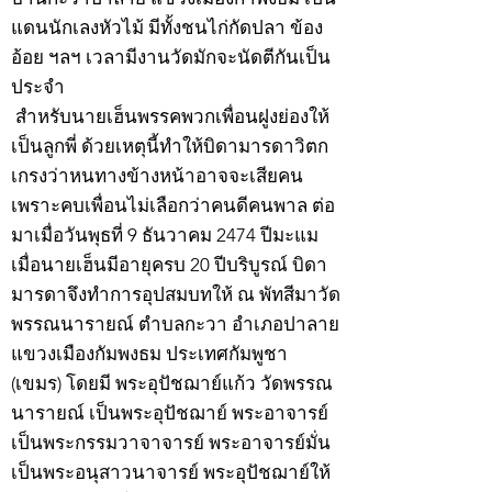
แดนนักเลงหัวไม้ มีทั้งชนไก่กัดปลา ข้อง
อ้อย ฯลฯ เวลามีงานวัดมักจะนัดตีกันเป็น
ประจำ
สำหรับนายเฮ็นพรรคพวกเพื่อนฝูงย่องให้
เป็นลูกพี่ ด้วยเหตุนี้ทำให้บิดามารดาวิตก
เกรงว่าหนทางข้างหน้าอาจจะเสียคน
เพราะคบเพื่อนไม่เลือกว่าคนดีคนพาล ต่อ
มาเมื่อวันพุธที่ 9 ธันวาคม 2474 ปีมะแม
เมื่อนายเฮ็นมีอายุครบ 20 ปีบริบูรณ์ บิดา
มารดาจึงทำการอุปสมบทให้ ณ พัทสีมาวัด
พรรณนารายณ์ ตำบลกะวา อำเภอปาลาย
แขวงเมืองกัมพงธม ประเทศกัมพูชา
(เขมร) โดยมี พระอุปัชฌาย์แก้ว วัดพรรณ
นารายณ์ เป็นพระอุปัชฌาย์ พระอาจารย์
เป็นพระกรรมวาจาจารย์ พระอาจารย์มั่น
เป็นพระอนุสาวนาจารย์ พระอุปัชฌาย์ให้