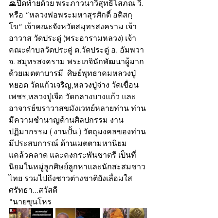
🙏ปิดท้ายด้วย พระภาวนาวิสุทธิโสภณ วิ. 
หรือ “หลวงพ่อพระมหาสุรศักดิ์ อติสกฺ
โข” เจ้าคณะจังหวัดสมุทรสงคราม เจ้า
อาวาส วัดประดู่ (พระอารามหลวง) เจ้า
คณะตำบลวัดประดู่ ต.วัดประดู่ อ. อัมพวา 
จ. สมุทรสงคราม พระเกจินักพัฒนาผู้มาก
ด้วยเมตตาบารมี  ศิษย์พุทธาคมหลวงปู่
หยอด วัดแก้วเจริญ,หลวงปู่จ่าง วัดเขื่อน
เพชร,หลวงปู่เจือ วัดกลางบางแก้ว และ
อาจารย์ฆราวาสขมังเวทย์หลายท่าน ท่าน
มีความชำนาญด้านศิลปกรรม งาน
ปฏิมากรรม ( งานปั้น ) วัตถุมงคลของท่าน
มีประสบการณ์ ด้านเมตตามหานิยม 
แคล้วคลาด และคงกระพันชาตรี เป็นที่
นิยมในหมู่ลูกศิษย์ลูกหาและนักสะสมชาว
ไทย รวมไปถึงชาวต่างชาติยังเลื่อมใส
ศรัทธา...สวัสดี  
"นายขุนโหร