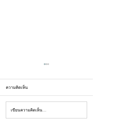
ความคิดเห็น
เขียนความคิดเห็น…
คอลัมน์"จับชีพจรวงการ
คอลัมน์"จับชีพจ
พระ"ประจำพุธที่ 29
พระ"ประจำอังคาร
กรกฎาคม 2569
กรกฎาคม 2569