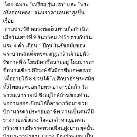
โดยเฉพาะ “เหรียญรุ่นแรก” และ “พระ
กริ่งดอนทอง” สนนราคาเล่นหาสูงขึ้น
เรื่อย
ตามประวัติ หลวงพ่อเฮ็นท่านถือกำเนิด
เมื่อวันเสาร์ที่ 9 ธันวาคม 2454 ตรงกับวัน
แรม 4 ค่ำ เดือน 1 ปีกุน ในรัชสมัยของ
พระบาทสมเด็จพระมงกุฎเกล้าเจ้าอยู่หัว
รัชกาลที่ 6 โยมบิดาชื่อนายอยู่ โยมมารดา
ชื่อนางเขียว ศิริวงษ์ ซึ่งมีอาชีพเกษตรกร
เมื่ออายุได้ 8 ขวบได้ ไปศึกษาอักขระสมัย
ทั้งไทยและขอมกับพระอาจารย์แก้ว วัด
พรรณนารายณ์ ซึ่งอยู่ไกล้บ้านของท่าน
พออ่านออกเขียนได้ก็ลาจากวัดมาช่วย
บิดามารดาประกอบอาชีพ ท่านเป็นคนที่มี
ร่างกายแข็งแรง ใจคอกล้าหาญอดทน
กว้างขวางมีพรรคพวกเพื่อนฝูงมาก ยุคนั้น
บ้านกะวาปาลาย แขวงเมืองกำพงธม เป็น