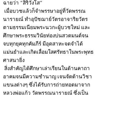
ฉายว่า “สิริวังโส”
เมื่อบวชแล้วก็จำพรรษาอยู่ที่วัดพรรณ
นารายณ์ ทำอุปัชฌาย์วัตรอาจาริยวัตร
ตามธรรมเนียมพระนวกะผู้บวชใหม่ และ
ศึกษาพระธรรมวินัยท่องบ่นสวดมนต์จน
จบทุกยุคทุกคัมภีร์ มีอุตสาหะจดจำได้
แม่นยำและเกิดเลื่อมใสศรัทธาในพระพุทธ
ศาสนายิ่ง
สิ่งสำคัญได้ศึกษาเล่าเรียนในด้านคาถา
อาคมจนมีความชำนาญ เจนจัดด้านวิชา
แขนงต่างๆ ซึ่งได้รับการถ่ายทอดมาจาก
หลวงพ่อแก้ว วัดพรรณนารายณ์ ซึ่งเป็น
พระอุปัชฌาย์แล้ว ท่านจึงได้ตัดสินใจออก
ธุดงค์รอนแรมมาตามป่าและภูเขาเพื่อ
แสวงหาที่สงบวิเวกบำเพ็ญสมณธรรม และ
ปฏิบัติสมถวิปัสสนากัมมัฏฐาน
ต่อมาได้อยู่จำพรรษาที่ “วัดดอนทอง”