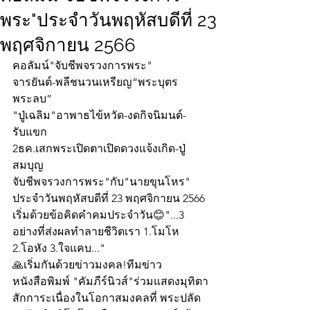
พระ"ประจำวันพฤหัสบดีที่ 23
พฤศจิกายน 2566
คอลัมน์"จับชีพจรวงการพระ"
จารยันต์-พลีชนวนเหรียญ“พระบุตร
พระลบ”
"ปู่เฉลิม"อาพาธไข้หวัด-งดกิจนิมนต์-
รับแขก
2ธค.เสกพระเปิดตาเปิดดวงแจ้งเกิด-ปู่
สมบุญ 
จับชีพจรวงการพระ"กับ"นายขุนโหร" 
ประจำวันพฤหัสบดีที่ 23 พฤศจิกายน 2566 
เริ่มด้วยข้อคิดคำคมประจำวัน😊"...3 
อย่างที่ส่งผลทำลายชีวิตเรา 1.โมโห 
2.โอหัง 3.ใจแคบ..."
🙏เริ่มกันด้วยข่าวมงคล!ทีมข่าว
หนังสือพิมพ์ "คัมภีร์นิวส์"ร่วมแสดงมุทิตา
สักการะเนื่องในโอกาสมงคลที่ พระปลัด