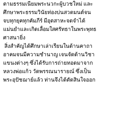
ตามธรรมเนียมพระนวกะผู้บวชใหม่ และ
ศึกษาพระธรรมวินัยท่องบ่นสวดมนต์จน
จบทุกยุคทุกคัมภีร์ มีอุตสาหะจดจำได้
แม่นยำและเกิดเลื่อมใสศรัทธาในพระพุทธ
ศาสนายิ่ง
สิ่งสำคัญได้ศึกษาเล่าเรียนในด้านคาถา
อาคมจนมีความชำนาญ เจนจัดด้านวิชา
แขนงต่างๆ ซึ่งได้รับการถ่ายทอดมาจาก
หลวงพ่อแก้ว วัดพรรณนารายณ์ ซึ่งเป็น
พระอุปัชฌาย์แล้ว ท่านจึงได้ตัดสินใจออก
ธุดงค์รอนแรมมาตามป่าและภูเขาเพื่อ
แสวงหาที่สงบวิเวกบำเพ็ญสมณธรรม และ
ปฏิบัติสมถวิปัสสนากัมมัฏฐาน
ต่อมาได้อยู่จำพรรษาที่ “วัดดอนทอง”
เมื่อปี 2479 ระหว่างจำพรรษาอยู่ที่นั่นได้
เป็นที่ศรัทธาของชาวบ้านดอนทองมาก
ด้วยมีศีลาจารวัตรงดงาม ครั้นเมื่อ หลวง