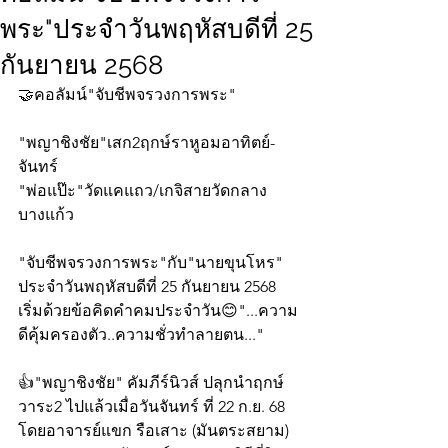
พระ"ประจำวันพฤหัสบดีที่ 25
กันยายน 2568
🤝คอลัมน์"จับชีพจรวงการพระ"
"พญาชิงชัย"เสก2ฤกษ์ราหูอมอาทิตย์-
จันทร์
"พ่อแป๊ะ"วัดแคแถว/เกจิสายวัดกลาง
บางแก้ว
"จับชีพจรวงการพระ"กับ"นายขุนโหร" 
ประจำวันพฤหัสบดีที่ 25 กันยายน 2568 
เริ่มด้วยข้อคิดคำคมประจำวัน😊"...ความ
ดีคุ้มครองตัว..ความชั่วทำลายตน..."
👍"พญาชิงชัย" คัมภีร์นิวส์ ปลุกนำฤกษ์
วาระ2 ไปแล้วเมื่อวันจันทร์ ที่ 22 ก.ย. 68
โดยอาจารย์แขก รือเสาะ (มันตระสยาม) 