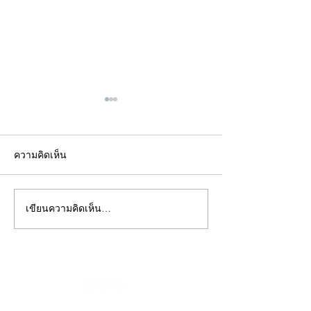
ความคิดเห็น
เขียนความคิดเห็น…
คอลัมน์"จับชีพจรวงการ
คอลัมน์"จับชีพจ
พระ"ประจำพุธที่ 29
พระ"ประจำอังคาร
กรกฎาคม 2569
กรกฎาคม 2569
©2020 by kampeenews. Proudly created with Wix.com