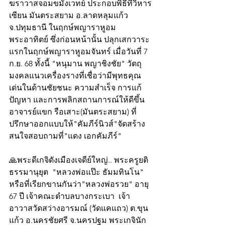
ฆราวาสจอมขมังเวทย์ ประกอบพิธีที่วิหาร
เซียน มันตระสยาม อ.ลาดหลุมแก้ว 
จ.ปทุมธานี ในฤกษ์พญาราหูอม
พระอาทิตย์ ซึ่งก่อนหน้านั้น ปลุกเสกวาระ
แรกในฤกษ์พญาราหูอมจันทร์ เมื่อวันที่ 7 
ก.ย. 68 ทั้งนี้ "หนุมาน พญาชิงชัย" วัตถุ
มงคลแนวเครื่องรางที่เชื่อว่ามีพุทธคุณ
เด่นในด้านชัยชนะ ความสำเร็จ การแก้
ปัญหา และการพลิกสถานการณ์ให้ดีขึ้น  
อาจารย์แขก รือเสาะ(มันตระสยาม) ที่
ปรึกษาออกแบบให้"คัมภีร์นิวส์"จัดสร้าง  
สนใจสอบถามที่"แดง เอกคัมภีร์"
🙏พระดีเกจิดังเมืองเจดีย์ใหญ่.. พระครูยติ
ธรรมานุยุต  "หลวงพ่อแป๊ะ ธัมมทินโน" 
หรือที่เรียกขานกันว่า"หลวงพ่อรวย" อายุ 
67 ปี เจ้าคณะตำบลบางกระเบา  เจ้า
อาวาสวัดสว่างอารมณ์ (วัดแคแถว) ต.ขุน
แก้ว อ.นครชัยศรี จ.นครปฐม พระเกจินัก