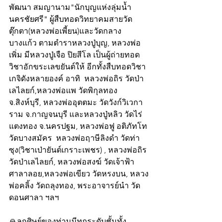
พัฒนา สมญานาม"นักบุญแห่งลุ่มน้ำ
นครชัยศรี" ผู้สืบทอดวิทยาคมสายวัด
ตุ๊กตา(หลวงพ่อเพี้ยน)และวัดกลาง
บางแก้ว ตามตำราหลวงปู่บุญ, หลวงพ่อ
เพิ่ม มีหลวงปู่เจือ ปิยสีโล เป็นผู้ถ่ายทอด
วิชาอักขระเลขยันต์ให้ อีกทั้งสืบทอดวิชา
เกจิดังหลายองค์ อาทิ  หลวงพ่อถิร วัดป่า
เลไลยก์,หลวงพ่อแพ วัดพิกุลทอง 
จ.สิงห์บุรี, หลวงพ่ออุตตมะ วัดวังก์วิเวกา
ราม จ.กาญจนบุรี และหลวงปู่หลิว วัดไร่
แตงทอง จ.นครปฐม, หลวงพ่อฟู อติภัทโท 
วัดบางสมัคร  หลวงพ่อฤาษีลิงดำ วัดท่า
ซุง(วิชาเป่ายันต์เกราะเพชร) , หลวงพ่อถิร 
วัดป่าเลไลยก์, หลวงพ่อสงฆ์ วัดเจ้าฟ้า
ศาลาลอย,หลวงพ่อเขียว วัดหรงบน, หลวง
พ่อคลิ้ง วัดถลุงทอง, พระอาจารย์นำ วัด
ดอนศาลา ฯลฯ
🙏ลูกศิษย์ของท่านมีทุกระดับชั้นทั้ง