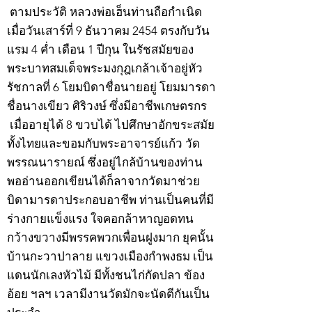
ตามประวัติ หลวงพ่อเฮ็นท่านถือกำเนิด
เมื่อวันเสาร์ที่ 9 ธันวาคม 2454 ตรงกับวัน
แรม 4 ค่ำ เดือน 1 ปีกุน ในรัชสมัยของ
พระบาทสมเด็จพระมงกุฎเกล้าเจ้าอยู่หัว
รัชกาลที่ 6 โยมบิดาชื่อนายอยู่ โยมมารดา
ชื่อนางเขียว ศิริวงษ์ ซึ่งมีอาชีพเกษตรกร
เมื่ออายุได้ 8 ขวบได้ ไปศึกษาอักขระสมัย
ทั้งไทยและขอมกับพระอาจารย์แก้ว วัด
พรรณนารายณ์ ซึ่งอยู่ไกล้บ้านของท่าน
พออ่านออกเขียนได้ก็ลาจากวัดมาช่วย
บิดามารดาประกอบอาชีพ ท่านเป็นคนที่มี
ร่างกายแข็งแรง ใจคอกล้าหาญอดทน
กว้างขวางมีพรรคพวกเพื่อนฝูงมาก ยุคนั้น
บ้านกะวาปาลาย แขวงเมืองกำพงธม เป็น
แดนนักเลงหัวไม้ มีทั้งชนไก่กัดปลา ข้อง
อ้อย ฯลฯ เวลามีงานวัดมักจะนัดตีกันเป็น