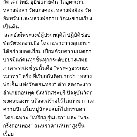
วัดโคกโพธิ์, อุปัชฌาย์ตัน วัดอู่ตะเภา,
หลวงพ่อลา วัดแก่งคอย, หลวงพ่อย้อย วัด
อัมพวัน และหลวงพ่อตาบ วัดมะขามเรียง
เป็นต้น
และยังมีพระสงฆ์ผู้ประพฤติดี ปฏิบัติชอบ
ข้อวัตรงดงามยิ่ง โดยเฉพาะวางอุเบกขา
ได้อย่างยอดเยี่ยม เปี่ยมด้วยความเมตตา
บารมีแก่คนทุกชั้นทุกกระดับอย่างเสมอ
ภาค พระสงฆ์รูปนั้นคือ “พระครูอรรถธร
รมาทร” หรือ ที่เรียกกันติดปากว่า “หลวง
พ่อเฮ็น แห่งวัดดอนทอง” ตำบลดงตะงาว
อำเภอดอนพุด จังหวัดสระบุรี ปัจจุบันวัตถุ
มงคลของท่านถึงจะสร้างไว้ไม่เก่ามาก แต่
ความนิยมในหมู่นักสะสมก็ไม่ธรรมดา
โดยเฉพาะ “เหรียญรุ่นแรก” และ “พระ
กริ่งดอนทอง” สนนราคาเล่นหาสูงขึ้น
เรื่อย