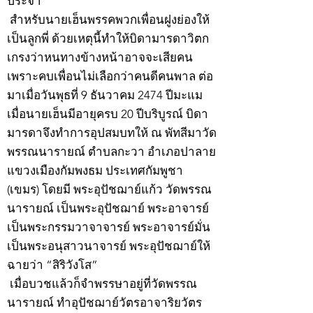
ประจำ
สำหรับนายเฮ็นพรรคพวกเพื่อนฝูงย่องให้
เป็นลูกพี่ ด้วยเหตุนี้ทำให้บิดามารดาวิตก
เกรงว่าหนทางข้างหน้าอาจจะเสียคน
เพราะคบเพื่อนไม่เลือกว่าคนดีคนพาล ต่อ
มาเมื่อวันพุธที่ 9 ธันวาคม 2474 ปีมะแม
เมื่อนายเฮ็นมีอายุครบ 20 ปีบริบูรณ์ บิดา
มารดาจึงทำการอุปสมบทให้ ณ พัทสีมาวัด
พรรณนารายณ์ ตำบลกะวา อำเภอปาลาย
แขวงเมืองกัมพงธม ประเทศกัมพูชา
(เขมร) โดยมี พระอุปัชฌาย์แก้ว วัดพรรณ
นารายณ์ เป็นพระอุปัชฌาย์ พระอาจารย์
เป็นพระกรรมวาจาจารย์ พระอาจารย์มั่น
เป็นพระอนุสาวนาจารย์ พระอุปัชฌาย์ให้
ฉายว่า “สิริวังโส”
เมื่อบวชแล้วก็จำพรรษาอยู่ที่วัดพรรณ
นารายณ์ ทำอุปัชฌาย์วัตรอาจาริยวัตร