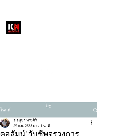
หนังสือพิมพ์คัมภีร์นิวส์
สื่อลึกวงการสงฆ์ เจาะตรงพระเครื่องดัง
tukompee07@gmail.com
0614034151
โพสต์
อ.อนุชา ทรงศิริ
29 ก.ย. 2568
ยาว 1 นาที
คอลัมน์"จับชีพจรวงการ