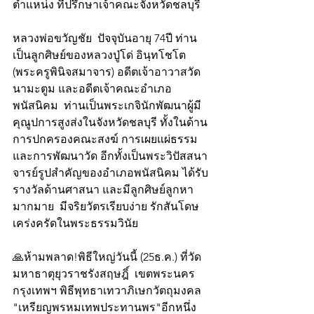
ตำแหน่ง ที่ปรึกษาเจ้าคณะจังหวัดชลบุรี 
หลวงพ่อขวัญชัย  ปัจจุบันอายุ 74ปี ท่าน
เป็นลูกศิษย์ของหลวงปู่โด่ อินฺทโชโต 
(พระครูพินิจสมาจาร) อดีตเจ้าอาวาสวัด
นามะตูม และอดีตเจ้าคณะอำเภอ
พนัสนิคม  ท่านเป็นพระเกจินักพัฒนาผู้มี
คุณูปการสูงส่งในจังหวัดชลบุรี ทั้งในด้าน
การปกครองคณะสงฆ์ การเผยแผ่ธรรม 
และการพัฒนาวัด อีกทั้งเป็นพระวิปัสสนา
จารย์รูปสำคัญของอำเภอพนัสนิคม ได้รับ
รางวัลด้านศาสนา และมีลูกศิษย์ลูกหา
มากมาย  มีจริยวัตรเรียบง่าย รักสันโดษ 
เคร่งครัดในพระธรรมวินัย 
🙏ห้ามพลาด!พิธีใหญ่วันนี้ (25ธ.ค.) ที่วัด
มหาธาตุยุวราชรังสฤษฎิ์  เขตพระนคร 
กรุงเทพฯ พิธีพุทธาเทวาภิเษกวัตถุมงคล 
"เหรียญพรหมเทพประทานพร"อีกหนึ่ง