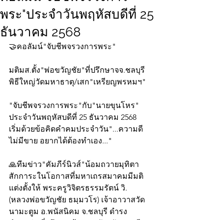
พระ"ประจำวันพฤหัสบดีที่ 25
ธันวาคม 2568
🤝คอลัมน์"จับชีพจรวงการพระ"
มติมส.ตั้ง"พ่อขวัญชัย"ที่ปรึกษาจจ.ชลบุรี
พิธีใหญ่วัดมหาธาตุ/เสก"เหรียญพรหมฯ"
"จับชีพจรวงการพระ"กับ"นายขุนโหร" 
ประจำวันพฤหัสบดีที่ 25 ธันวาคม 2568 
เริ่มด้วยข้อคิดคำคมประจำวัน"...ความดี
ไม่มีขาย อยากได้ต้องทำเอง..."
🙏ทีมข่าว"คัมภีร์นิวส์"น้อมถวายมุทิตา
สักการะในโอกาสที่มหาเถรสมาคมมีมติ
แต่งตั้งให้ พระครูวิจิตรธรรมรัตน์ วิ. 
(หลวงพ่อขวัญชัย ธมฺมวโร) เจ้าอาวาสวัด
นามะตูม อ.พนัสนิคม จ.ชลบุรี ดำรง