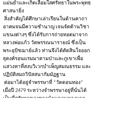
แม่นยำและเกิดเลื่อมใสศรัทธาในพระพุทธ
ศาสนายิ่ง
สิ่งสำคัญได้ศึกษาเล่าเรียนในด้านคาถา
อาคมจนมีความชำนาญ เจนจัดด้านวิชา
แขนงต่างๆ ซึ่งได้รับการถ่ายทอดมาจาก
หลวงพ่อแก้ว วัดพรรณนารายณ์ ซึ่งเป็น
พระอุปัชฌาย์แล้ว ท่านจึงได้ตัดสินใจออก
ธุดงค์รอนแรมมาตามป่าและภูเขาเพื่อ
แสวงหาที่สงบวิเวกบำเพ็ญสมณธรรม และ
ปฏิบัติสมถวิปัสสนากัมมัฏฐาน
ต่อมาได้อยู่จำพรรษาที่ “วัดดอนทอง”
เมื่อปี 2479 ระหว่างจำพรรษาอยู่ที่นั่นได้
เป็นที่ศรัทธาของชาวบ้านดอนทองมาก
ด้วยมีศีลาจารวัตรงดงาม ครั้นเมื่อ หลวง
พ่อแพ เจ้าอาวาสวัดดอนทอง มรณภาพลง
ชาวบ้านได้นิมนต์หลวงพ่อเฮ็น ดำรง
ตำแหน่งเจ้าอาวาสสืบต่อมา ปี 2535 ได้