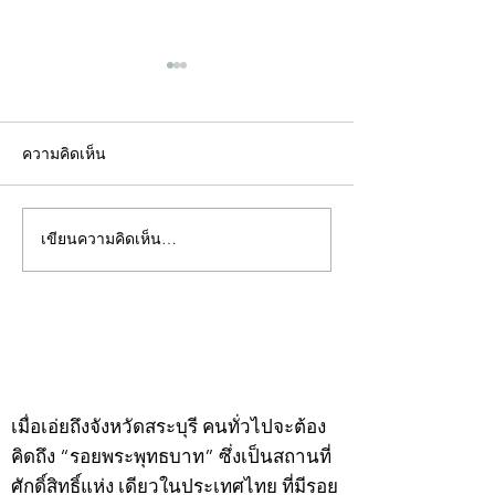
ความคิดเห็น
เขียนความคิดเห็น…
คอลัมน์"จับชีพจรวงการ
คอลัมน์"จับชีพจ
พระ"ประจำพุธที่ 29
พระ"ประจำอังคาร
กรกฎาคม 2569
กรกฎาคม 2569
©2020 by kampeenews. Proudly created with Wix.com
เมื่อเอ่ยถึงจังหวัดสระบุรี คนทั่วไปจะต้อง
คิดถึง “รอยพระพุทธบาท” ซึ่งเป็นสถานที่
ศักดิ์สิทธิ์แห่ง เดียวในประเทศไทย ที่มีรอย