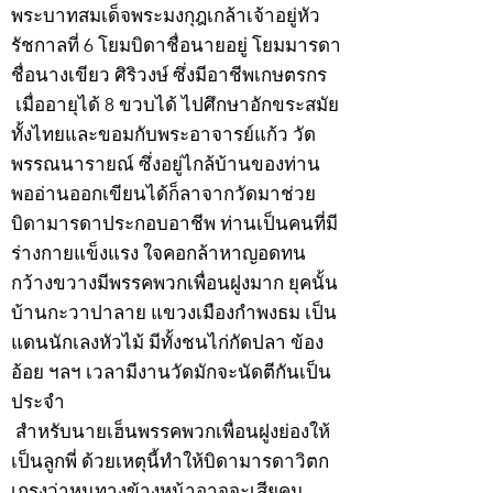
พระบาทสมเด็จพระมงกุฎเกล้าเจ้าอยู่หัว
รัชกาลที่ 6 โยมบิดาชื่อนายอยู่ โยมมารดา
ชื่อนางเขียว ศิริวงษ์ ซึ่งมีอาชีพเกษตรกร
เมื่ออายุได้ 8 ขวบได้ ไปศึกษาอักขระสมัย
ทั้งไทยและขอมกับพระอาจารย์แก้ว วัด
พรรณนารายณ์ ซึ่งอยู่ไกล้บ้านของท่าน
พออ่านออกเขียนได้ก็ลาจากวัดมาช่วย
บิดามารดาประกอบอาชีพ ท่านเป็นคนที่มี
ร่างกายแข็งแรง ใจคอกล้าหาญอดทน
กว้างขวางมีพรรคพวกเพื่อนฝูงมาก ยุคนั้น
บ้านกะวาปาลาย แขวงเมืองกำพงธม เป็น
แดนนักเลงหัวไม้ มีทั้งชนไก่กัดปลา ข้อง
อ้อย ฯลฯ เวลามีงานวัดมักจะนัดตีกันเป็น
ประจำ
สำหรับนายเฮ็นพรรคพวกเพื่อนฝูงย่องให้
เป็นลูกพี่ ด้วยเหตุนี้ทำให้บิดามารดาวิตก
เกรงว่าหนทางข้างหน้าอาจจะเสียคน