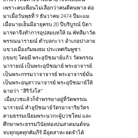
เพราะคบเพื่อนไม่เลือกว่าคนดีคนพาล ต่อ
มาเมื่อวันพุธที่ 9 ธันวาคม 2474 ปีมะแม
เมื่อนายเฮ็นมีอายุครบ 20 ปีบริบูรณ์ บิดา
มารดาจึงทำการอุปสมบทให้ ณ พัทสีมาวัด
พรรณนารายณ์ ตำบลกะวา อำเภอปาลาย
แขวงเมืองกัมพงธม ประเทศกัมพูชา
(เขมร) โดยมี พระอุปัชฌาย์แก้ว วัดพรรณ
นารายณ์ เป็นพระอุปัชฌาย์ พระอาจารย์
เป็นพระกรรมวาจาจารย์ พระอาจารย์มั่น
เป็นพระอนุสาวนาจารย์ พระอุปัชฌาย์ให้
ฉายว่า “สิริวังโส”
เมื่อบวชแล้วก็จำพรรษาอยู่ที่วัดพรรณ
นารายณ์ ทำอุปัชฌาย์วัตรอาจาริยวัตร
ตามธรรมเนียมพระนวกะผู้บวชใหม่ และ
ศึกษาพระธรรมวินัยท่องบ่นสวดมนต์จน
จบทุกยุคทุกคัมภีร์ มีอุตสาหะจดจำได้