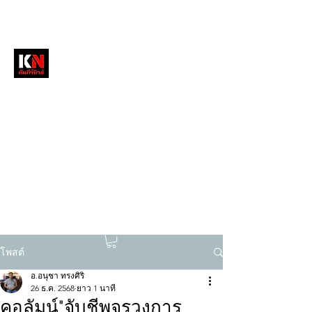
หนังสือพิมพ์คัมภีร์นิวส์
สื่อลึกวงการสงฆ์ เจาะตรงพระเครื่องดัง
tukompee07@gmail.com
0614034151
โพสต์
อ.อนุชา ทรงศิริ
26 ธ.ค. 2568
ยาว 1 นาที
คอลัมน์"จับชีพจรวงการ