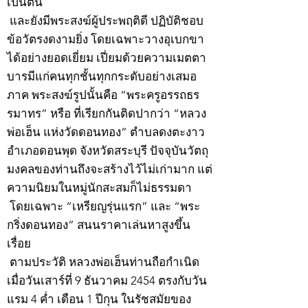
เป็นต้น
และยังมีพระสงฆ์ผู้ประพฤติดี ปฏิบัติชอบ
ข้อวัตรงดงามยิ่ง โดยเฉพาะวางอุเบกขา
ได้อย่างยอดเยี่ยม เปี่ยมด้วยความเมตตา
บารมีแก่คนทุกชั้นทุกกระดับอย่างเสมอ
ภาค พระสงฆ์รูปนั้นคือ “พระครูอรรถธร
รมาทร” หรือ ที่เรียกกันติดปากว่า “หลวง
พ่อเฮ็น แห่งวัดดอนทอง” ตำบลดงตะงาว
อำเภอดอนพุด จังหวัดสระบุรี ปัจจุบันวัตถุ
มงคลของท่านถึงจะสร้างไว้ไม่เก่ามาก แต่
ความนิยมในหมู่นักสะสมก็ไม่ธรรมดา
โดยเฉพาะ “เหรียญรุ่นแรก” และ “พระ
กริ่งดอนทอง” สนนราคาเล่นหาสูงขึ้น
เรื่อย
ตามประวัติ หลวงพ่อเฮ็นท่านถือกำเนิด
เมื่อวันเสาร์ที่ 9 ธันวาคม 2454 ตรงกับวัน
แรม 4 ค่ำ เดือน 1 ปีกุน ในรัชสมัยของ