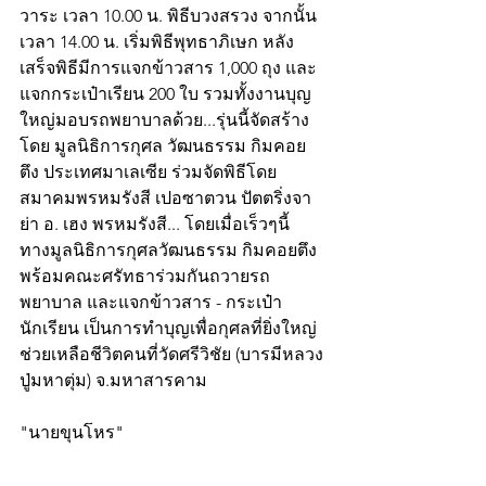
วาระ เวลา 10.00 น. พิธีบวงสรวง จากนั้น
เวลา 14.00 น. เริ่มพิธีพุทธาภิเษก หลัง
เสร็จพิธีมีการแจกข้าวสาร 1,000 ถุง และ
แจกกระเป๋าเรียน 200 ใบ รวมทั้งงานบุญ
ใหญ่มอบรถพยาบาลด้วย...รุ่นนี้จัดสร้าง
โดย มูลนิธิการกุศล วัฒนธรรม กิมคอย
ตึง ประเทศมาเลเซีย ร่วมจัดพิธีโดย
สมาคมพรหมรังสี เปอซาตวน ปัตตริ่งจา
ย่า อ. เฮง พรหมรังสี... โดยเมื่อเร็วๆนี้  
ทางมูลนิธิการกุศลวัฒนธรรม กิมคอยตึง  
พร้อมคณะศรัทธาร่วมกันถวายรถ
พยาบาล และแจกข้าวสาร - กระเป๋า
นักเรียน เป็นการทำบุญเพื่อกุศลที่ยิ่งใหญ่
ช่วยเหลือชีวิตคนที่วัดศรีวิชัย (บารมีหลวง
ปู่มหาตุ่ม) จ.มหาสารคาม
"นายขุนโหร"