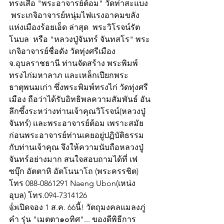
ทรงเสือ "พระอาจารย์ต้อม" วัดท่าสะแบง 
 พระเกจิอาจารย์หนุ่มไฟเเรงอาคมขลัง
เเห่งเมืองร้อยเอ็ด ล่าสุด  พระวิโรจน์รัต
โนบล  หรือ "หลวงปู่จันทร์ จันทสโร" พระ
เกจิอาจารย์ชื่อดัง วัดทุ่งศรีเมือง 
จ.อุบลราชธานี ท่านจัดสร้าง พระพิมพ์
ทรงไก่มหาลาภ และเหล็กเปียกพระ
ธาตุพนมเก่า ซึ่งพระพิมพ์ทรงไก่ วัดทุ่งศรี
เมือง ถือว่าได้รับอิทธิพลความสัมพันธ์ อัน
ลึกซึ้งระหว่างท่านเจ้าคุณวิโรจน์(หลวงปู่
จันทร์) เเละพระอาจารย์ต้อม เพราะสมัย
ก่อนพระอาจารย์ท่านเคยอยู่ปฏิบัติธรรม
กับท่านเจ้าคุณ จึงให้ความนับถือหลวงปู่
จันทร์อย่างมาก สนใจสอบถามได้ที่ เฟ
ซบุ๊ก อัตตาหิ อัตโนนาโถ (พระครรชิต) 
โทร 088-0861291 Naeng Ubon(เหน่ง 
อุบล) โทร.094-7314126
👍เปิดจอง 1 ส.ค. 66นี้! วัตถุมงคลแมลงภู่
คำ รุ่น "เมตตา๑๐ทิศ"... ของดีพิธีการ