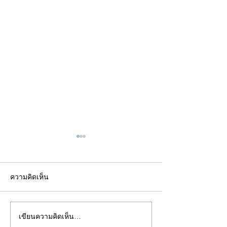
ความคิดเห็น
เขียนความคิดเห็น…
คอลัมน์"จับชีพจรวงการ
คอลัมน์"จับชีพจ