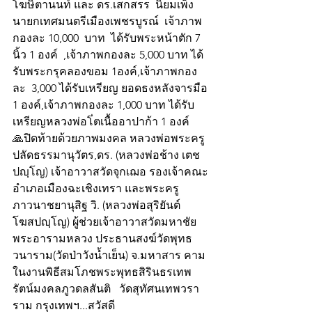
โฆษิตานนท์ และ ดร.เสกสรร  นิยมเพ็ง 
นายกเทศมนตรีเมืองเพชรบูรณ์  เจ้าภาพ
กองละ 10,000  บาท  ได้รับพระหน้าตัก 7 
นิ้ว 1 องค์  ,เจ้าภาพกองละ 5,000 บาท ได้
รับพระกรุคลองขอม 1องค์,เจ้าภาพกอง
ละ  3,000 ได้รับเหรียญ ยอดธงหลังจารมือ 
1 องค์,เจ้าภาพกองละ 1,000 บาท ได้รับ
เหรียญหลวงพ่อโ่ตเนื้ออาปาก้า 1 องค์
🙏ปิดท้ายด้วยภาพมงคล หลวงพ่อพระครู
ปลัดธรรมานุวัตร,ดร. (หลวงพ่อช้าง เตช
ปญฺโญ) เจ้าอาวาสวัดจุกเฌอ รองเจ้าคณะ
อำเภอเมืองฉะเชิงเทรา และพระครู
ภาวนาชยานุสิฐ วิ. (หลวงพ่อสุริยันต์ 
โฆสปญฺโญ) ผู้ช่วยเจ้าอาวาสวัดมหาชัย 
พระอารามหลวง ประธานสงฆ์วัดพุทธ
วนาราม(วัดป่าวังน้ำเย็น) จ.มหาสาร คาม 
ในงานพิธีสมโภชพระพุทธสิรินธรเทพ
รัตน์มงคลภูวดลสันติ   วัดสุทัศนเทพวรา
ราม กรุงเทพฯ...สวัสดี