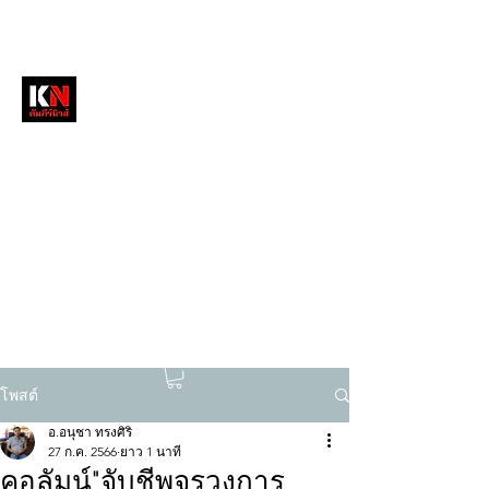
หนังสือพิมพ์คัมภีร์นิวส์
สื่อลึกวงการสงฆ์ เจาะตรงพระเครื่องดัง
tukompee07@gmail.com
0614034151
โพสต์
อ.อนุชา ทรงศิริ
27 ก.ค. 2566
ยาว 1 นาที
คอลัมน์"จับชีพจรวงการ