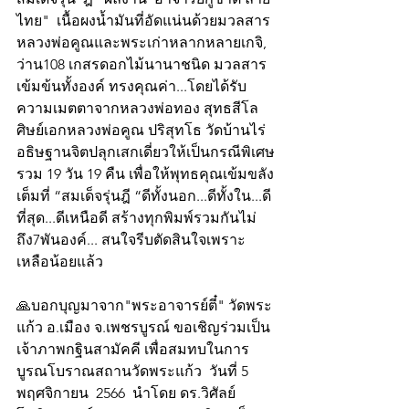
ไทย"  เนื้อผงน้ำมันที่อัดแน่นด้วยมวลสาร
หลวงพ่อคูณและพระเก่าหลากหลายเกจิ, 
ว่าน108 เกสรดอกไม้นานาชนิด มวลสาร
เข้มข้นทั้งองค์ ทรงคุณค่า...โดยได้รับ
ความเมตตาจากหลวงพ่อทอง สุทธสีโล 
ศิษย์เอกหลวงพ่อคูณ ปริสุทโธ วัดบ้านไร่ 
อธิษฐานจิตปลุกเสกเดี่ยวให้เป็นกรณีพิเศษ
รวม 19 วัน 19 คืน เพื่อให้พุทธคุณเข้มขลัง
เต็มที่ “สมเด็จรุ่นฎี “ดีทั้งนอก...ดีทั้งใน...ดี
ที่สุด...ดีเหนือดี สร้างทุกพิมพ์รวมกันไม่
ถึง7พันองค์... สนใจรีบตัดสินใจเพราะ
เหลือน้อยแล้ว
🙏บอกบุญมาจาก"พระอาจารย์ตี๋" วัดพระ
แก้ว อ.เมือง จ.เพชรบูรณ์ ขอเชิญร่วมเป็น
เจ้าภาพกฐินสามัคคี เพื่อสมทบในการ
บูรณโบราณสถานวัดพระแก้ว  วันที่ 5 
พฤศจิกายน  2566  นำโดย ดร.วิศัลย์  