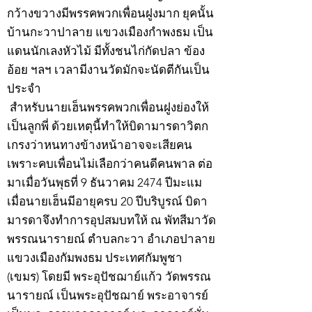
กว้างขวางมีพรรคพวกเพื่อนฝูงมาก ยุคนั้น
บ้านกะวาปาลาย แขวงเมืองกำพงธม เป็น
แดนนักเลงหัวไม้ มีทั้งชนไก่กัดปลา ข้อง
อ้อย ฯลฯ เวลามีงานวัดมักจะนัดตีกันเป็น
ประจำ
สำหรับนายเฮ็นพรรคพวกเพื่อนฝูงย่องให้
เป็นลูกพี่ ด้วยเหตุนี้ทำให้บิดามารดาวิตก
เกรงว่าหนทางข้างหน้าอาจจะเสียคน
เพราะคบเพื่อนไม่เลือกว่าคนดีคนพาล ต่อ
มาเมื่อวันพุธที่ 9 ธันวาคม 2474 ปีมะแม
เมื่อนายเฮ็นมีอายุครบ 20 ปีบริบูรณ์ บิดา
มารดาจึงทำการอุปสมบทให้ ณ พัทสีมาวัด
พรรณนารายณ์ ตำบลกะวา อำเภอปาลาย
แขวงเมืองกัมพงธม ประเทศกัมพูชา
(เขมร) โดยมี พระอุปัชฌาย์แก้ว วัดพรรณ
นารายณ์ เป็นพระอุปัชฌาย์ พระอาจารย์