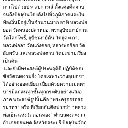
มากไปด้วยประสบการณ์ ตั้งแต่อดีตจวบ
จนถึงปัจจุบันโด่งดังไปทั่วภูมิภาคและใน
ท้องถิ่นมีอยู่เป็นจำนวนมาก อาทิ หลวงพ่อ
ยอด วัดหนองปลาหมอ, พระอุปัชฌาย์กาน
วัดโคกโพธิ์, อุปัชฌาย์ตัน วัดอู่ตะเภา,
หลวงพ่อลา วัดแก่งคอย, หลวงพ่อย้อย วัด
อัมพวัน และหลวงพ่อตาบ วัดมะขามเรียง
เป็นต้น
และยังมีพระสงฆ์ผู้ประพฤติดี ปฏิบัติชอบ
ข้อวัตรงดงามยิ่ง โดยเฉพาะวางอุเบกขา
ได้อย่างยอดเยี่ยม เปี่ยมด้วยความเมตตา
บารมีแก่คนทุกชั้นทุกกระดับอย่างเสมอ
ภาค พระสงฆ์รูปนั้นคือ “พระครูอรรถธร
รมาทร” หรือ ที่เรียกกันติดปากว่า “หลวง
พ่อเฮ็น แห่งวัดดอนทอง” ตำบลดงตะงาว
อำเภอดอนพุด จังหวัดสระบุรี ปัจจุบันวัตถุ