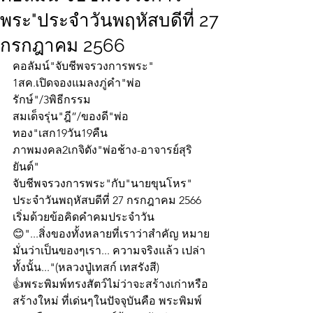
พระ"ประจำวันพฤหัสบดีที่ 27
กรกฎาคม 2566
คอลัมน์"จับชีพจรวงการพระ"
1สค.เปิดจองแมลงภู่คำ"พ่อ
รักษ์"/3พิธีกรรม
สมเด็จรุ่น"ฎี”/ของดี"พ่อ
ทอง"เสก19วัน19คืน
ภาพมงคล2เกจิดัง"พ่อช้าง-อาจารย์สุริ
ยันต์"
จับชีพจรวงการพระ"กับ"นายขุนโหร" 
ประจำวันพฤหัสบดีที่ 27 กรกฎาคม 2566 
เริ่มด้วยข้อคิดคำคมประจำวัน
😊"...สิ่งของทั้งหลายที่เราว่าสำคัญ หมาย
มั่นว่าเป็นของๆเรา... ความจริงแล้ว เปล่า
ทั้งนั้น..."(หลวงปู่เทสก์ เทสรังสี)
👍พระพิมพ์ทรงสัตว์ไม่ว่าจะสร้างเก่าหรือ
สร้างใหม่ ที่เด่นๆในปัจจุบันคือ พระพิมพ์