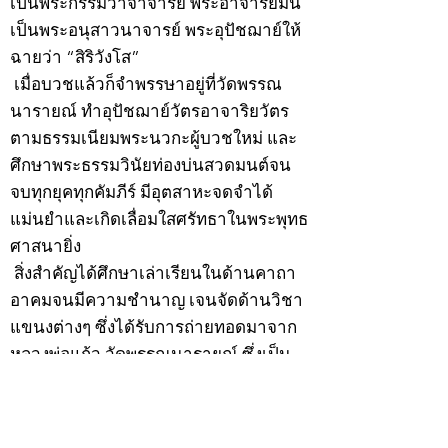
เป็นพระกรรมวาจาจารย์ พระอาจารย์มั่น
เป็นพระอนุสาวนาจารย์ พระอุปัชฌาย์ให้
ฉายว่า “สิริวังโส”
เมื่อบวชแล้วก็จำพรรษาอยู่ที่วัดพรรณ
นารายณ์ ทำอุปัชฌาย์วัตรอาจาริยวัตร
ตามธรรมเนียมพระนวกะผู้บวชใหม่ และ
ศึกษาพระธรรมวินัยท่องบ่นสวดมนต์จน
จบทุกยุคทุกคัมภีร์ มีอุตสาหะจดจำได้
แม่นยำและเกิดเลื่อมใสศรัทธาในพระพุทธ
ศาสนายิ่ง
สิ่งสำคัญได้ศึกษาเล่าเรียนในด้านคาถา
อาคมจนมีความชำนาญ เจนจัดด้านวิชา
แขนงต่างๆ ซึ่งได้รับการถ่ายทอดมาจาก
หลวงพ่อแก้ว วัดพรรณนารายณ์ ซึ่งเป็น
พระอุปัชฌาย์แล้ว ท่านจึงได้ตัดสินใจออก
ธุดงค์รอนแรมมาตามป่าและภูเขาเพื่อ
แสวงหาที่สงบวิเวกบำเพ็ญสมณธรรม และ