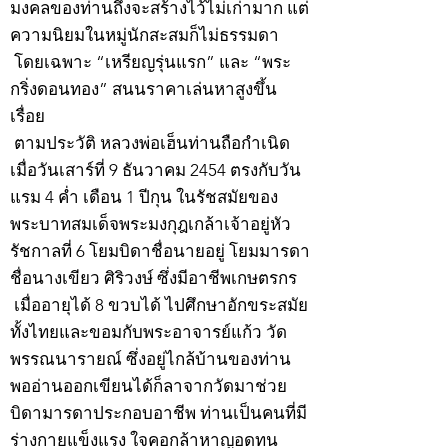
มงคลของท่านถึงจะสร้างไว้ไม่เก่ามาก แต่
ความนิยมในหมู่นักสะสมก็ไม่ธรรมดา
โดยเฉพาะ “เหรียญรุ่นแรก” และ “พระ
กริ่งดอนทอง” สนนราคาเล่นหาสูงขึ้น
เรื่อย
ตามประวัติ หลวงพ่อเฮ็นท่านถือกำเนิด
เมื่อวันเสาร์ที่ 9 ธันวาคม 2454 ตรงกับวัน
แรม 4 ค่ำ เดือน 1 ปีกุน ในรัชสมัยของ
พระบาทสมเด็จพระมงกุฎเกล้าเจ้าอยู่หัว
รัชกาลที่ 6 โยมบิดาชื่อนายอยู่ โยมมารดา
ชื่อนางเขียว ศิริวงษ์ ซึ่งมีอาชีพเกษตรกร
เมื่ออายุได้ 8 ขวบได้ ไปศึกษาอักขระสมัย
ทั้งไทยและขอมกับพระอาจารย์แก้ว วัด
พรรณนารายณ์ ซึ่งอยู่ไกล้บ้านของท่าน
พออ่านออกเขียนได้ก็ลาจากวัดมาช่วย
บิดามารดาประกอบอาชีพ ท่านเป็นคนที่มี
ร่างกายแข็งแรง ใจคอกล้าหาญอดทน