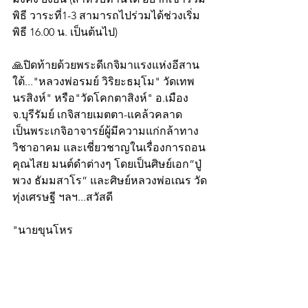
พิธี วาระที่1-3 สามารถไปร่วมได้ช่วงเริ่ม
พิธี 16.00 น. เป็นต้นไป)
🙏ปิดท้ายด้วยพระดีเกจิมาแรงแห่งอีสาน
ใต้..."หลวงพ่อรมย์ วิริยะธมฺโม" วัดเทพ
นรสิงห์" หรือ"วัดโคกตาสิงห์" อ.เมือง 
จ.บุรีรัมย์ เกจิสายเมตตา-แคล้วคลาด
เป็นพระเกจิอาจารย์ผู้มีความแก่กล้าทาง
วิชาอาคม และเชี่ยวชาญในเรื่องการถอน
คุณไสย มนต์ดำต่างๆ โดยเป็นศิษย์เอก”ปู่
พวง ธัมมสาโร” และศิษย์หลวงพ่อเณร วัด
ทุ่งเศรษฐี ฯลฯ...สวัสดี
"นายขุนโหร