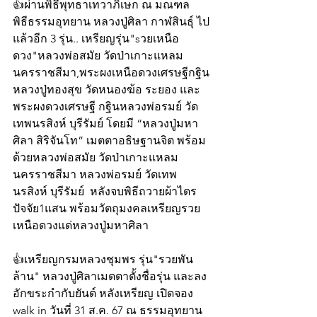
👍ผ่านพิธีพุทธาเทวาภิเษก ณ มณฑล
พิธีธรรมอุทยาน หลวงปู่ศิลา กาฬสินธุ์ ไป
แล้วอีก 3 รุ่น.. เหรียญรุ่น"sวยเหนือ
ดวง"หลวงพ่อสมัย วัดป่าเกาะแหลม 
นครราชสีมา,พระผงเหนือดวงเศรษฐีกฐิน
หลวงปู่ทองสุข วัดหนองฆ้อ ระยอง และ
พระผงดวงเศรษฐี กฐินหลวงพ่อรมย์ วัด
เทพนรสิงห์ บุรีรัมย์ โดยมี “หลวงปู่มหา
ศิลา สิริจันโท” เมตตาอธิษฐานจิต พร้อม
ด้วยหลวงพ่อสมัย วัดป่าเกาะแหลม 
นครราชสีมา หลวงพ่อรมย์ วัดเทพ
นรสิงห์ บุรีรัมย์  หลังจบพิธีถวายผ้าไตร
ปัจจัย1แสน พร้อมวัตถุมงคลเหรียญรวย
เหนือดวงแด่หลวงปู่มหาศิลา 
👍เหรียญกรมหลวงชุมพร รุ่น"รวยพัน
ล้าน" หลวงปู่ศิลาเมตตาตั้งชื่อรุ่น และลง
อักขระกำกับยันต์ หลังเหรียญ เปิดจอง 
walk in วันที่ 31 ส.ค. 67 ณ ธรรมอุทยาน