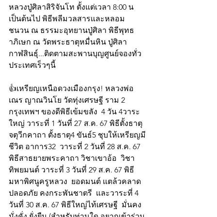
หลวงปู่ศิลาสิริจันโท ตั้งแต่เวลา 8:00 น 
เป็นต้นไป พิธีพลีมวลสารและหลอม
ชนวน ณ ธรรมะอุทยานปู่ศิลา พิธีพุทธ
าภิเษก ณ วัดพระธาตุหมื่นหิน ปู่ศิลา 
กาฬสินธุ์...ติดตามสะพานบุญศูนย์จองทั่ว
ประเทศเร็วๆนี้ 
👍เหรียญเหนือดวงเมืองกรุง! หลวงพ่อ
เณร ญาณวินโย วัดทุ่งเศรษฐี ราม 2 
กรุงเทพฯ ของดีพิธีเข้มขลัง  4 วัน 4วาระ 
ใหญ่ วาระที่ 1 วันที่ 27 ส.ค. 67 พิธีตั้งธาตุ
จตุวีกคาถา ตั้งธาตุ4 ขันธ์5 ชุบให้เหรียญมี
ชีวิต อาการ32  วาระที่ 2 วันที่ 28 ส.ค. 67 
พิธีสาธยายพระคาถา วิชาเขาอ้อ  วิชา
ทิพยมนต์ วาระที่ 3 วันที่ 29 ส.ค. 67 พิธี
มหาพิศนูครูหลวง  ยอดมนต์ แตล้วคลาด 
ปลอดภัย คงกระพันชาตรี  และวาระที่ 4 
วันที่ 30 ส.ค. 67 พิธีใหญ่ไท้เศรษฐี  มั่นคง 
มั่งคั่ง ยั่งยืน (สำหรับท่านใด อยากเข้าร่วม