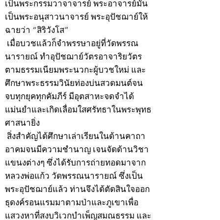
เป็นพระกรรมวาจาจารย์ พระอาจารย์มั่น
เป็นพระอนุสาวนาจารย์ พระอุปัชฌาย์ให้
ฉายว่า “สิริวังโส”
เมื่อบวชแล้วก็จำพรรษาอยู่ที่วัดพรรณ
นารายณ์ ทำอุปัชฌาย์วัตรอาจาริยวัตร
ตามธรรมเนียมพระนวกะผู้บวชใหม่ และ
ศึกษาพระธรรมวินัยท่องบ่นสวดมนต์จน
จบทุกยุคทุกคัมภีร์ มีอุตสาหะจดจำได้
แม่นยำและเกิดเลื่อมใสศรัทธาในพระพุทธ
ศาสนายิ่ง
สิ่งสำคัญได้ศึกษาเล่าเรียนในด้านคาถา
อาคมจนมีความชำนาญ เจนจัดด้านวิชา
แขนงต่างๆ ซึ่งได้รับการถ่ายทอดมาจาก
หลวงพ่อแก้ว วัดพรรณนารายณ์ ซึ่งเป็น
พระอุปัชฌาย์แล้ว ท่านจึงได้ตัดสินใจออก
ธุดงค์รอนแรมมาตามป่าและภูเขาเพื่อ
แสวงหาที่สงบวิเวกบำเพ็ญสมณธรรม และ