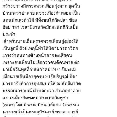
กว้างขวางมีพรรคพวกเพื่อนฝูงมาก ยุคนั้น
บ้านกะวาปาลาย แขวงเมืองกำพงธม เป็น
แดนนักเลงหัวไม้ มีทั้งชนไก่กัดปลา ข้อง
อ้อย ฯลฯ เวลามีงานวัดมักจะนัดตีกันเป็น
ประจำ
สำหรับนายเฮ็นพรรคพวกเพื่อนฝูงย่องให้
เป็นลูกพี่ ด้วยเหตุนี้ทำให้บิดามารดาวิตก
เกรงว่าหนทางข้างหน้าอาจจะเสียคน
เพราะคบเพื่อนไม่เลือกว่าคนดีคนพาล ต่อ
มาเมื่อวันพุธที่ 9 ธันวาคม 2474 ปีมะแม
เมื่อนายเฮ็นมีอายุครบ 20 ปีบริบูรณ์ บิดา
มารดาจึงทำการอุปสมบทให้ ณ พัทสีมาวัด
พรรณนารายณ์ ตำบลกะวา อำเภอปาลาย
แขวงเมืองกัมพงธม ประเทศกัมพูชา
(เขมร) โดยมี พระอุปัชฌาย์แก้ว วัดพรรณ
นารายณ์ เป็นพระอุปัชฌาย์ พระอาจารย์