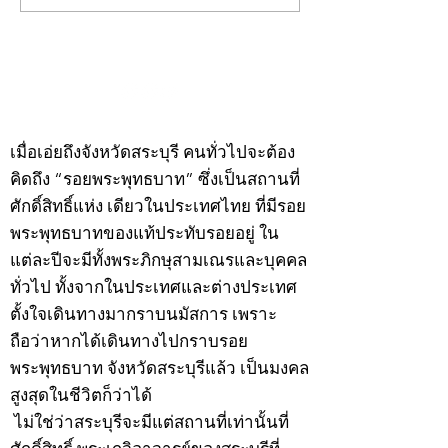
พระ"ประจำพุธที่ 29
พระ"ประจำอังคาร
กรกฎาคม 2569
กรกฎาคม 2569
©2020 by kampeenews. Proudly created with Wix.com
เมื่อเอ่ยถึงจังหวัดสระบุรี คนทั่วไปจะต้อง
คิดถึง “รอยพระพุทธบาท” ซึ่งเป็นสถานที่
ศักดิ์สิทธิ์แห่ง เดียวในประเทศไทย ที่มีรอย
พระพุทธบาทของแท้ประทับรอยอยู่ ใน
แต่ละปีจะมีทั้งพระภิกษุสามเณรและบุคคล
ทั่วไป ทั้งจากในประเทศและต่างประเทศ
ตั้งใจเดินทางมากราบนมัสการ เพราะ
ถือว่าหากได้เดินทางไปกราบรอย
พระพุทธบาท จังหวัดสระบุรีแล้ว เป็นมงคล
สูงสุดในชีวิตก็ว่าได้
ไม่ใช่ว่าสระบุรีจะมีแต่สถานที่เท่านั้นที่