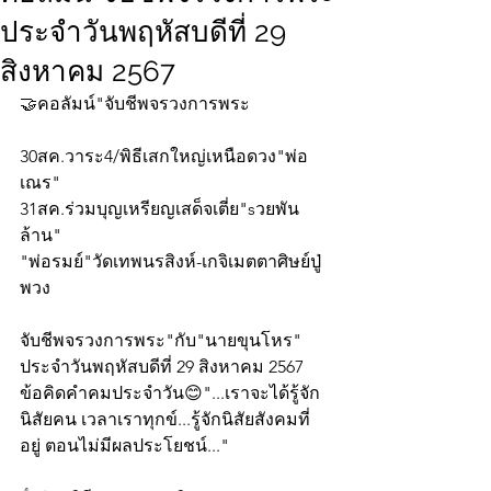
ประจำวันพฤหัสบดีที่ 29
สิงหาคม 2567
🤝คอลัมน์"จับชีพจรวงการพระ
30สค.วาระ4/พิธีเสกใหญ่เหนือดวง"พ่อ
เณร"
31สค.ร่วมบุญเหรียญเสด็จเตี่ย"sวยพัน
ล้าน"
"พ่อรมย์"วัดเทพนรสิงห์-เกจิเมตตาศิษย์ปู่
พวง
จับชีพจรวงการพระ"กับ"นายขุนโหร" 
ประจำวันพฤหัสบดีที่ 29 สิงหาคม 2567 
ข้อคิดคำคมประจำวัน😊"...เราจะได้รู้จัก
นิสัยคน เวลาเราทุกข์...รู้จักนิสัยสังคมที่
อยู่ ตอนไม่มีผลประโยชน์..."