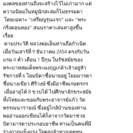
มงคลของท่านถึงจะสร้างไว้ไม่เก่ามาก แต่
ความนิยมในหมู่นักสะสมก็ไม่ธรรมดา
โดยเฉพาะ “เหรียญรุ่นแรก” และ “พระ
กริ่งดอนทอง” สนนราคาเล่นหาสูงขึ้น
เรื่อย
ตามประวัติ หลวงพ่อเฮ็นท่านถือกำเนิด
เมื่อวันเสาร์ที่ 9 ธันวาคม 2454 ตรงกับวัน
แรม 4 ค่ำ เดือน 1 ปีกุน ในรัชสมัยของ
พระบาทสมเด็จพระมงกุฎเกล้าเจ้าอยู่หัว
รัชกาลที่ 6 โยมบิดาชื่อนายอยู่ โยมมารดา
ชื่อนางเขียว ศิริวงษ์ ซึ่งมีอาชีพเกษตรกร
เมื่ออายุได้ 8 ขวบได้ ไปศึกษาอักขระสมัย
ทั้งไทยและขอมกับพระอาจารย์แก้ว วัด
พรรณนารายณ์ ซึ่งอยู่ไกล้บ้านของท่าน
พออ่านออกเขียนได้ก็ลาจากวัดมาช่วย
บิดามารดาประกอบอาชีพ ท่านเป็นคนที่มี
ร่างกายแข็งแรง ใจคอกล้าหาญอดทน