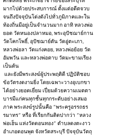
ศักดิ์สิทธิ์ พระเกจิอาจารย์ของสระบุรีที่
มากไปด้วยประสบการณ์ ตั้งแต่อดีตจวบ
จนถึงปัจจุบันโด่งดังไปทั่วภูมิภาคและใน
ท้องถิ่นมีอยู่เป็นจำนวนมาก อาทิ หลวงพ่อ
ยอด วัดหนองปลาหมอ, พระอุปัชฌาย์กาน
วัดโคกโพธิ์, อุปัชฌาย์ตัน วัดอู่ตะเภา,
หลวงพ่อลา วัดแก่งคอย, หลวงพ่อย้อย วัด
อัมพวัน และหลวงพ่อตาบ วัดมะขามเรียง
เป็นต้น
และยังมีพระสงฆ์ผู้ประพฤติดี ปฏิบัติชอบ
ข้อวัตรงดงามยิ่ง โดยเฉพาะวางอุเบกขา
ได้อย่างยอดเยี่ยม เปี่ยมด้วยความเมตตา
บารมีแก่คนทุกชั้นทุกกระดับอย่างเสมอ
ภาค พระสงฆ์รูปนั้นคือ “พระครูอรรถธร
รมาทร” หรือ ที่เรียกกันติดปากว่า “หลวง
พ่อเฮ็น แห่งวัดดอนทอง” ตำบลดงตะงาว
อำเภอดอนพุด จังหวัดสระบุรี ปัจจุบันวัตถุ