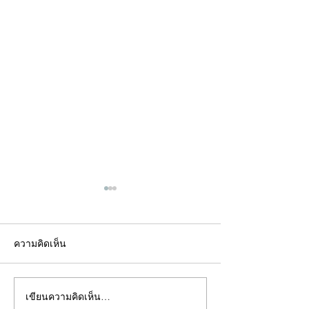
ความคิดเห็น
เขียนความคิดเห็น…
คอลัมน์"จับชีพจรวงการ
คอลัมน์"จับชีพจ