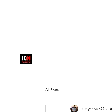
tukompee07@gmail.com
0614034151
หน้าหลัก
พระ
หนังสือพิมพ์คัมภีร์นิ
วส์
สื่อลึกวงการสงฆ์ เจาะตรงพระเครื่อง
ดัง
All Posts
อ.อนุชา ทรงศิริ
9 เม