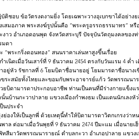
©2020 by kampeenews. Proudly created with Wix.com
ฏิบัติชอบ ข้อวัตรงดงามยิ่ง โดยเฉพาะวางอุเบกขาได้อย่างย
างเสมอภาค พระสงฆ์รูปนั้นคือ “พระครูอรรถธรรมาทร” หรือ 
าว อำเภอดอนพุด จังหวัดสระบุรี ปัจจุบันวัตถุมงคลของท่า
รรมดา
 “พระกริ่งดอนทอง” สนนราคาเล่นหาสูงขึ้นเรื่อย
เนิดเมื่อวันเสาร์ที่ 9 ธันวาคม 2454 ตรงกับวันแรม 4 ค่ำ เ
ยู่หัว รัชกาลที่ 6 โยมบิดาชื่อนายอยู่ โยมมารดาชื่อนางเขี
อักขระสมัยทั้งไทยและขอมกับพระอาจารย์แก้ว วัดพรรณนาราย
ช่วยบิดามารดาประกอบอาชีพ ท่านเป็นคนที่มีร่างกายแข็ง
นั้นบ้านกะวาปาลาย แขวงเมืองกำพงธม เป็นแดนนักเลงหัวไม้
เป็นประจำ
ย่องให้เป็นลูกพี่ ด้วยเหตุนี้ทำให้บิดามารดาวิตกเกรงว่
าล ต่อมาเมื่อวันพุธที่ 9 ธันวาคม 2474 ปีมะแม เมื่อนายเฮ็
พัทสีมาวัดพรรณนารายณ์ ตำบลกะวา อำเภอปาลาย แขวงเม