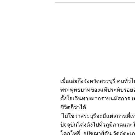
คอลัมน์"จับชีพจรวงการ
พระ"ประจำพฤหัสบดีที่ 30
กรกฎาคม 2569
เมื่อเอ่ยถึงจังหวัดสระบุรี คนทั่
พระพุทธบาทของแท้ประทับรอยอยู
ตั้งใจเดินทางมากราบนมัสการ เ
ชีวิตก็ว่าได้
ไม่ใช่ว่าสระบุรีจะมีแต่สถานที่เ
ปัจจุบันโด่งดังไปทั่วภูมิภาคแ
โคกโพธิ์, อุปัชฌาย์ตัน วัดอู่