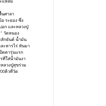
กาะแหลม 
พื้นศาลา
อ ระยอง ซึ่ง
บอก และหลวงปู่
ร" วัดหนอง
สักยันต์ น้ำมัน 
ัดละหารไร่ หันมา
ปิดตารุ่นแรก 
ี่ใส่น้ำมันงา
ลวงปู่สุขร่วม
0คิวที่วัด