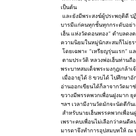
เป็นต้น
และยังมีพระสงฆ์ผู้ประพฤติดี ป
บารมีแก่คนทุกชั้นทุกกระดับอย่
เฮ็น แห่งวัดดอนทอง” ตำบลดงตะง
ความนิยมในหมู่นักสะสมก็ไม่ธ
โดยเฉพาะ “เหรียญรุ่นแรก” และ
ตามประวัติ หลวงพ่อเฮ็นท่านถือกำ
พระบาทสมเด็จพระมงกุฎเกล้าเจ้าอ
เมื่ออายุได้ 8 ขวบได้ ไปศึกษา
อ่านออกเขียนได้ก็ลาจากวัดมา
ขวางมีพรรคพวกเพื่อนฝูงมาก ยุค
ฯลฯ เวลามีงานวัดมักจะนัดตีกัน
สำหรับนายเฮ็นพรรคพวกเพื่อนฝูง
เพราะคบเพื่อนไม่เลือกว่าคนดีคนพ
มารดาจึงทำการอุปสมบทให้ ณ 