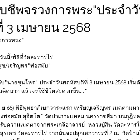
จับชีพจรวงการพระ"ประจำว
ี่ 3 เมษายน 2568
วงการพระ"
นนี้/พิธีที่วัดละหารไร่
สุข/เจริญพร"พ่อสมัย"
บ"นายขุนโหร" ประจำวันพฤหัสบดีที่ 3 เมษายน 2568 เริ่ม
นคิดบวก แล้วจะใช้ชีวิตสะดวกขึ้น..."
เม.ย.68) พิธีพุทธาภิเษกวาระแรก เหรียญเจริญพร เมตตามห
งพ่อสมัย สุจิตโต" วัดป่าเกาะแหลม นครราชสีมา บนกุฎิหลว
รับความเมตตาจากพระเกจิอาจารย์  หลวงปู่สิน วัดละหารใหญ
รเดช วัดละหารไร่ จากนั้นจะปลุกเสกวาระที่ 2 ณ  วัดบ้านไ