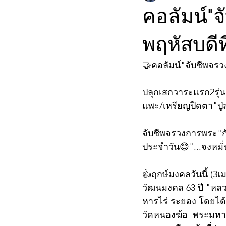
คอลัมน์"
พฤหัสบดีท
🤝คอลัมน์"จับชีพจร
ปลุกเสกวาระแรก2รุ่นวั
แพะ/เหรียญปิดตา"ปู่
จับชีพจรวงการพระ"กั
ประจำวัน😊"...จงหมั่
👍ฤกษ์มงคลวันนี้ (3
วัฒนมงคล 63 ปี "หลว
หารไร่ ระยอง โดยได้
วัดหนองฆ้อ  พระมหาสุ