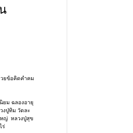
ัน
ด้วยข้อคิดคำคม
านิยม ฉลองอายุ
งปู่ทิม วัดละ
่  หลวงปู่สุข 
ร่  