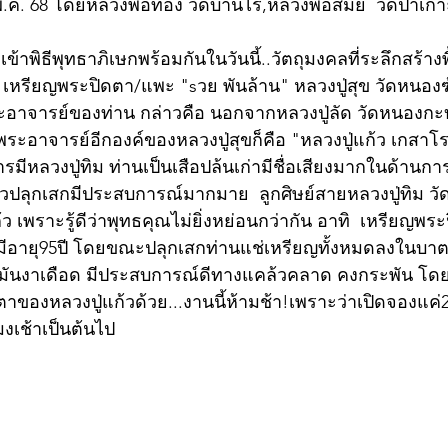
 พ.ค. 68 โดยหลวงพ่อทอง วัดบ้านไร่,หลวงพ่อสมัย  วัดป่าเ
ะเข้าพิธีพุทธาภิเษกพร้อมกันในวันนี้..วัตถุมงคลที่ระลึกสร้าง
 เหรียญพระปิดตา/แพะ "sวย พันล้าน" หลวงปู่สุข วัดหนองฆ้
อาจารย์ของท่าน กล่าวคือ นอกจากหลวงปู่ลัด วัดหนองกะ
พระอาจารย์อีกองค์ของหลวงปู่สุขก็คือ "หลวงปู่แก้ว เกสาโ
รมีหลวงปู่ทิม ท่านเป็นเสือปล้นเก่ามีชื่อเสียงมากในด้านการ
แก้วปลุกเสกมีประสบการณ์มากมาย  ลูกศิษย์สายหลวงปู่ทิม ว
ว เพราะรู้ดีว่าพุทธคุณไม่ยิ่งหย่อนกว่ากัน อาทิ  เหรียญพระ
มีอายุ95ปี โดยขณะปลุกเสกท่านแช่เหรียญทั้งหมดลงในบาตรท
ำมันงาเดือด มีประสบการณ์ดีทางแคล้วคลาด คงกระพัน โดยห
ตาของหลวงปู่แก้วด้วย...งานนี้ห้ามช้า!เพราะว่าเปิดจองแค่20
โมงเช้าเป็นต้นไป