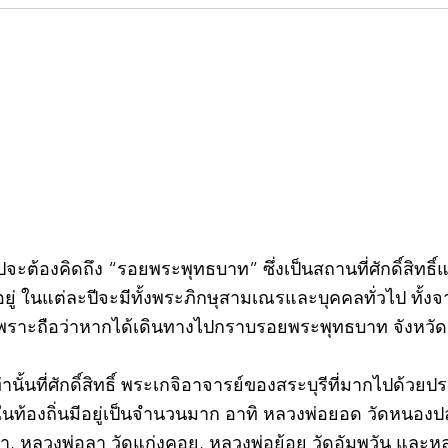
คอลัมน์"จับชีพจรวงการ
คอลั
พระ"ประจำพุธที่ 29 กรกฎาคม
พระ"
2569
กรก
วไปจะต้องคิดถึง “รอยพระพุทธบาท” ซึ่งเป็นสถานที่ศักดิ์สิทธ
่ ในแต่ละปีจะมีทั้งพระภิกษุสามเณรและบุคคลทั่วไป ทั
พราะถือว่าหากได้เดินทางไปกราบรอยพระพุทธบาท จังหวัดสร
ท่านั้นที่ศักดิ์สิทธิ์ พระเกจิอาจารย์ของสระบุรีที่มากไปด้ว
ละในท้องถิ่นมีอยู่เป็นจำนวนมาก อาทิ หลวงพ่อยอด วัดหนอง
ตะเภา, หลวงพ่อลา วัดแก่งคอย, หลวงพ่อย้อย วัดอัมพวัน และ