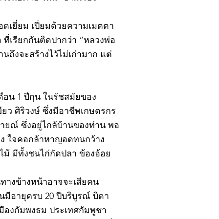
อดเยี่ยม เปี่ยมด้วยความเมตตา
ที่เรียกกันติดปากว่า “หลวงพ่อ
นถึงจะสร้างไว้ไม่เก่ามาก แต่
ดือน 1 ปีกุน ในรัชสมัยของ
ยว ศิริวงษ์ ซึ่งมีอาชีพเกษตรกร
ณ์ ซึ่งอยู่ไกล้บ้านของท่าน พอ
แรง ใจคอกล้าหาญอดทนกว้าง
 มีทั้งชนไก่กัดปลา ข้องอ้อย
าหนทางข้างหน้าอาจจะเสียคน
นมีอายุครบ 20 ปีบริบูรณ์ บิดา
ืองกัมพงธม ประเทศกัมพูชา