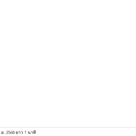
ขุนแผน khun paen
พระเก่าใหม่ยอดนิยม
ร้านพระเอกคัมภีร์
พระกริ
.ย. 2568
ยาว 1 นาที