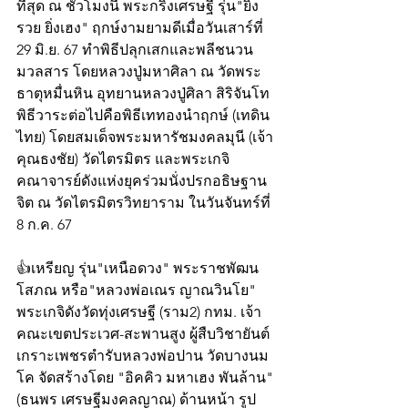
ที่สุด ณ ชั่วโมงนี้ พระกริ่งเศรษฐี รุ่น"ยิ่ง
รวย ยิ่งเฮง" ฤกษ์งามยามดีเมื่อวันเสาร์ที่ 
29 มิ.ย. 67 ทำพิธีปลุกเสกและพลีชนวน
มวลสาร โดยหลวงปู่มหาศิลา ณ วัดพระ
ธาตุหมื่นหิน อุทยานหลวงปู่ศิลา สิริจันโท
พิธีวาระต่อไปคือพิธีเททองนำฤกษ์ (เทดิน
ไทย) โดยสมเด็จพระมหารัชมงคลมุนี (เจ้า
คุณธงชัย) วัดไตรมิตร และพระเกจิ
คณาจารย์ดังแห่งยุคร่วมนั่งปรกอธิษฐาน
จิต ณ วัดไตรมิตรวิทยาราม ในวันจันทร์ที่ 
8 ก.ค. 67
👍เหรียญ รุ่น"เหนือดวง" พระราชพัฒน
โสภณ หรือ"หลวงพ่อเณร ญาณวินโย" 
พระเกจิดังวัดทุ่งเศรษฐี (ราม2) กทม. เจ้า
คณะเขตประเวศ-สะพานสูง ผู้สืบวิชายันต์
เกราะเพชรตำรับหลวงพ่อปาน วัดบางนม
โค จัดสร้างโดย "อิคคิว มหาเฮง พันล้าน"
(ธนพร เศรษฐีมงคลญาณ) ด้านหน้า รูป