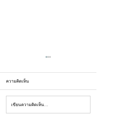
ความคิดเห็น
เขียนความคิดเห็น…
คอลัมน์"จับชีพจรวงการ
คอลัมน์"จับชีพจ
พระ"ประจำพุธที่ 29
พระ"ประจำอังคาร
กรกฎาคม 2569
กรกฎาคม 2569