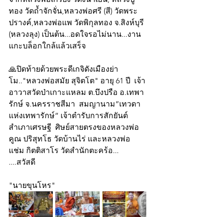
ทอง วัดถ้ำจักจั่น,หลวงพ่อศรี (สี) วัดพระ
ปรางค์,หลวงพ่อแพ วัดพิกุลทอง จ.สิงห์บุรี 
(หลวงลุง) เป็นต้น...อดใจรอไม่นาน...งาน
แกะบล็อกใกล้แล้วเสร็จ
🙏ปิดท้ายด้วยพระดีเกจิดังเมืองย่า
โม.."หลวงพ่อสมัย สุจิตโต" อายุ 61 ปี  เจ้า
อาวาสวัดป่าเกาะแหลม ต.บึงปรือ อ.เทพา 
รักษ์ จ.นครราชสีมา  สมญานาม”เทวดา
แห่งเทพารักษ์” เจ้าตำรับการสักยันต์
สำเภาเศรษฐี  ศิษย์สายตรงของหลวงพ่อ
คูณ ปริสุทโธ วัดบ้านไร่ และหลวงพ่อ
แช่ม กิตติสาโร วัดสำนักตะคร้อ... 
....สวัสดี
"นายขุนโหร"