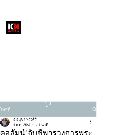
หนังสือพิมพ์คัมภีร์นิวส์
สื่อลึกวงการสงฆ์ เจาะตรงพระเครื่องดัง
tukompee07@gmail.com
0614034151
โพสต์
อ.อนุชา ทรงศิริ
4 ก.ค. 2567
ยาว 1 นาที
คอลัมน์"จับชีพจรวงการพระ