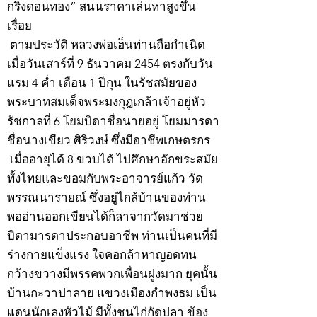
กริ่งดอนทอง” สนนราคาเล่นหาสูงขึ้น
เรื่อย
ตามประวัติ หลวงพ่อเฮ็นท่านถือกำเนิด
เมื่อวันเสาร์ที่ 9 ธันวาคม 2454 ตรงกับวัน
แรม 4 ค่ำ เดือน 1 ปีกุน ในรัชสมัยของ
พระบาทสมเด็จพระมงกุฎเกล้าเจ้าอยู่หัว
รัชกาลที่ 6 โยมบิดาชื่อนายอยู่ โยมมารดา
ชื่อนางเขียว ศิริวงษ์ ซึ่งมีอาชีพเกษตรกร
เมื่ออายุได้ 8 ขวบได้ ไปศึกษาอักขระสมัย
ทั้งไทยและขอมกับพระอาจารย์แก้ว วัด
พรรณนารายณ์ ซึ่งอยู่ไกล้บ้านของท่าน
พออ่านออกเขียนได้ก็ลาจากวัดมาช่วย
บิดามารดาประกอบอาชีพ ท่านเป็นคนที่มี
ร่างกายแข็งแรง ใจคอกล้าหาญอดทน
กว้างขวางมีพรรคพวกเพื่อนฝูงมาก ยุคนั้น
บ้านกะวาปาลาย แขวงเมืองกำพงธม เป็น
แดนนักเลงหัวไม้ มีทั้งชนไก่กัดปลา ข้อง