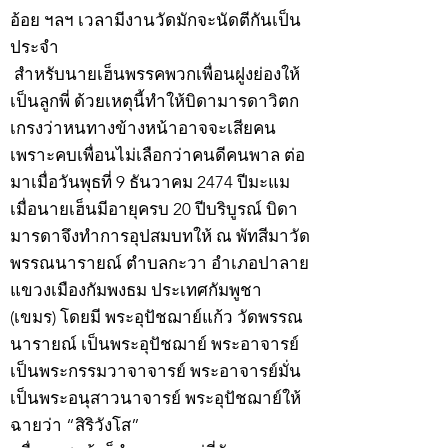
อ้อย ฯลฯ เวลามีงานวัดมักจะนัดตีกันเป็น
ประจำ
สำหรับนายเฮ็นพรรคพวกเพื่อนฝูงย่องให้
เป็นลูกพี่ ด้วยเหตุนี้ทำให้บิดามารดาวิตก
เกรงว่าหนทางข้างหน้าอาจจะเสียคน
เพราะคบเพื่อนไม่เลือกว่าคนดีคนพาล ต่อ
มาเมื่อวันพุธที่ 9 ธันวาคม 2474 ปีมะแม
เมื่อนายเฮ็นมีอายุครบ 20 ปีบริบูรณ์ บิดา
มารดาจึงทำการอุปสมบทให้ ณ พัทสีมาวัด
พรรณนารายณ์ ตำบลกะวา อำเภอปาลาย
แขวงเมืองกัมพงธม ประเทศกัมพูชา
(เขมร) โดยมี พระอุปัชฌาย์แก้ว วัดพรรณ
นารายณ์ เป็นพระอุปัชฌาย์ พระอาจารย์
เป็นพระกรรมวาจาจารย์ พระอาจารย์มั่น
เป็นพระอนุสาวนาจารย์ พระอุปัชฌาย์ให้
ฉายว่า “สิริวังโส”