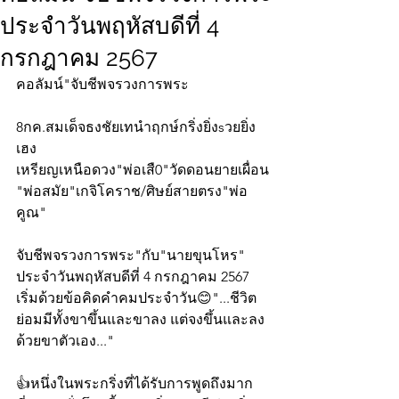
ประจำวันพฤหัสบดีที่ 4
กรกฎาคม 2567
คอลัมน์"จับชีพจรวงการพระ
8กค.สมเด็จธงชัยเทนำฤกษ์กริ่งยิ่งsวยยิ่ง
เฮง
เหรียญเหนือดวง"พ่อเสื0"วัดดอนยายเผื่อน
"พ่อสมัย"เกจิโคราช/ศิษย์สายตรง"พ่อ
คูณ"
จับชีพจรวงการพระ"กับ"นายขุนโหร" 
ประจำวันพฤหัสบดีที่ 4 กรกฎาคม 2567 
เริ่มด้วยข้อคิดคำคมประจำวัน😊"...ชีวิต
ย่อมมีทั้งขาขึ้นและขาลง แต่จงขึ้นและลง
ด้วยขาตัวเอง..."
👍หนึ่งในพระกริ่งที่ได้รับการพูดถึงมาก