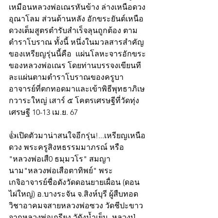
เหมือนหลวงพ่อเณรหันข้าง ล่างเหนือดวง
อุณาโลม ส่วนด้านหลัง อักขระยันต์เหนือ
ดวงเต็มสูตรตำรับสำเร็จลุนถูกต้อง ตาม
ตำราโบราณ ทั้งนี้ หนึ่งในมวลสารสำคัญ
ของเหรียญรุ่นนี้คือ  แผ่นโลหะจารอักขระ
ของหลวงพ่อเณร โดยท่านบรรจงเขียนที
ละแผ่นตามตำราโบราณของครูบา
อาจารย์ที่ตกทอดมาและเข้าพิธีพุทธาภิเษ
กวาระใหญ่ เสาร์ ๕ โคตรเศรษฐีที่วัดทุ่ง
เศรษฐี 10-13 เม.ย. 67
👍เปิดตัวมาน่าสนใจอีกรุ่น!...เหรียญเหนือ
ดวง พระครูสิงหธรรมมาภรณ์ หรือ 
"หลวงพ่อเสื0 ธมฺมวโร" สมญา
นาม"หลวงพ่อเสือตาทิพย์" พระ
เกจิอาจารย์ชื่อดังวัดดอนยายเผื่อน (ดอน
ไผ่ใหญ่) อ.บางระจัน จ.สิงห์บุรี ผู้สืบทอด
วิชาอาคมจสายหลวงพ่อซวง วัดชีปะขาว
จากหลวงพ่อเกรียง วัดังน้ำเย็น, หลวงปู่