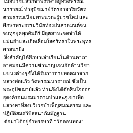
เมื่อบวชแล้วก็จำพรรษาอยู่ที่วัดพรรณ
นารายณ์ ทำอุปัชฌาย์วัตรอาจาริยวัตร
ตามธรรมเนียมพระนวกะผู้บวชใหม่ และ
ศึกษาพระธรรมวินัยท่องบ่นสวดมนต์จน
จบทุกยุคทุกคัมภีร์ มีอุตสาหะจดจำได้
แม่นยำและเกิดเลื่อมใสศรัทธาในพระพุทธ
ศาสนายิ่ง
สิ่งสำคัญได้ศึกษาเล่าเรียนในด้านคาถา
อาคมจนมีความชำนาญ เจนจัดด้านวิชา
แขนงต่างๆ ซึ่งได้รับการถ่ายทอดมาจาก
หลวงพ่อแก้ว วัดพรรณนารายณ์ ซึ่งเป็น
พระอุปัชฌาย์แล้ว ท่านจึงได้ตัดสินใจออก
ธุดงค์รอนแรมมาตามป่าและภูเขาเพื่อ
แสวงหาที่สงบวิเวกบำเพ็ญสมณธรรม และ
ปฏิบัติสมถวิปัสสนากัมมัฏฐาน
ต่อมาได้อยู่จำพรรษาที่ “วัดดอนทอง”
เมื่อปี 2479 ระหว่างจำพรรษาอยู่ที่นั่นได้