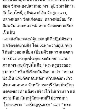
ยอด วัดหนองปลาหมอ, พระอุปัชฌาย์กาน
วัดโคกโพธิ์, อุปัชฌาย์ตัน วัดอู่ตะเภา,
หลวงพ่อลา วัดแก่งคอย, หลวงพ่อย้อย วัด
อัมพวัน และหลวงพ่อตาบ วัดมะขามเรียง
เป็นต้น
และยังมีพระสงฆ์ผู้ประพฤติดี ปฏิบัติชอบ
ข้อวัตรงดงามยิ่ง โดยเฉพาะวางอุเบกขา
ได้อย่างยอดเยี่ยม เปี่ยมด้วยความเมตตา
บารมีแก่คนทุกชั้นทุกกระดับอย่างเสมอ
ภาค พระสงฆ์รูปนั้นคือ “พระครูอรรถธร
รมาทร” หรือ ที่เรียกกันติดปากว่า “หลวง
พ่อเฮ็น แห่งวัดดอนทอง” ตำบลดงตะงาว
อำเภอดอนพุด จังหวัดสระบุรี ปัจจุบันวัตถุ
มงคลของท่านถึงจะสร้างไว้ไม่เก่ามาก แต่
ความนิยมในหมู่นักสะสมก็ไม่ธรรมดา
โดยเฉพาะ “เหรียญรุ่นแรก” และ “พระ