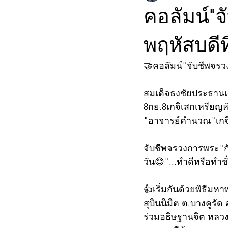
คอลัมน์"
พฤหัสบดีท
🤝คอลัมน์"จับชีพจร
สมเด็จธงชัยประธานเส
8กย.8เกจิเสกเหรียญห
"อาจารย์คำนวณ"เกจิ
จับชีพจรวงการพระ"ก
วัน😊"...ทำดีหรือทำชั่
👍เริ่มกันด้วยพิธีมหา
สุบินนิมิต ต.บางคูรั
ร่วมอธิษฐานจิต หลวง