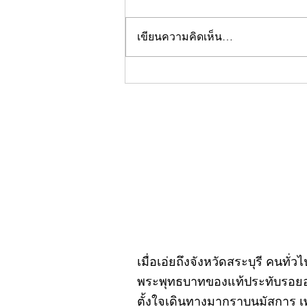
เขียนความคิดเห็น…
คอลัมน์"จับชีพจรวงการ
พระ"ประจำพฤหัสบดีที่ 30
กรกฎาคม 2569
เมื่อเอ่ยถึงจังหวัดสระบุรี คนทั่
พระพุทธบาทของแท้ประทับรอยอยู
ตั้งใจเดินทางมากราบนมัสการ เ