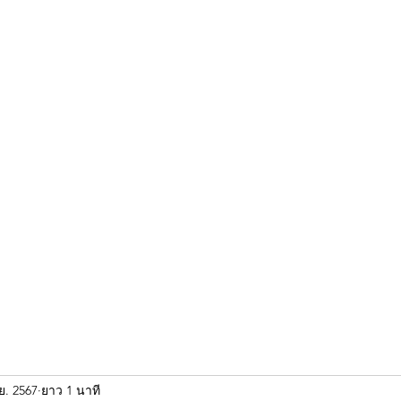
ขุนแผน khun paen
พระเก่าใหม่ยอดนิยม
ร้านพระเอกคัมภีร์
พระกริ
ย. 2567
ยาว 1 นาที