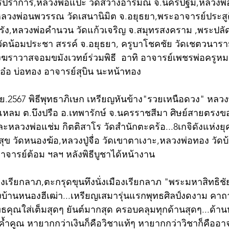
ทรปราการ,หลวงพ่อแป๊ะ วัดสว่างอารมณ์ จ.นครปฐม,หลวงพ่
วงพ่อนพวรรณ วัดเสนานิมิต จ.อยุธยา,พระอาจารย์ประสูติ
ตรัง,หลวงพ่อคำนวน วัดแก้วเจริญ จ.สมุทรสงคราม ,พระปลัด
วัดน้อมประชา สรรค์ จ.อยุธยา, ครูบาโชคชัย วัดเชตวนาราม 
ฆราวาสจอมขมังเวทย์ร่วมพิธี  อาทิ อาจารย์เพชรพ่อครูหม
อ๋อ บ่อทอง อาจารย์สุบิน นะหน้าทอง 
.ย.2567 พิธีพุทธาภิเษก เหรียญหันข้าง"รวยเหนือดวง" หลวงพ
แหลม ต.บึงปรือ อ.เทพารักษ์ จ.นครราชสีมา ศิษย์สายตรง
และหลวงพ่อแช่ม กิตติสาโร วัดสำนักตะคร้อ...8เกจิดังแห่งย
ุข วัดหนองฆ้อ,หลวงปู่จื่อ วัดเขาตาเงาะ,หลวงพ่อทอง วัดบ
อาจารย์ต้อม ฯลฯ หลังพิธีบูชาได้หน้างาน
ืองเรียกลาภ,ตะกรุดขุนทึงนั่งเมืองเรียกลาภ "พระมหาสิทธิชั
งบ้านหนองฮีเฒ่า...เหรียญเสมารุ่นแรกพุทธศิลป์งดงาม คา
ุทธคุณใส่เต็มสุดๆ ยันต์มากสุด ครอบคลุมทุกด้านสุดๆ...ด้าน
าค้ำคูณ หายากกว่าเงินก็คือวิชาแท้ๆ หายากกว่าวิชาก็คืออาจา