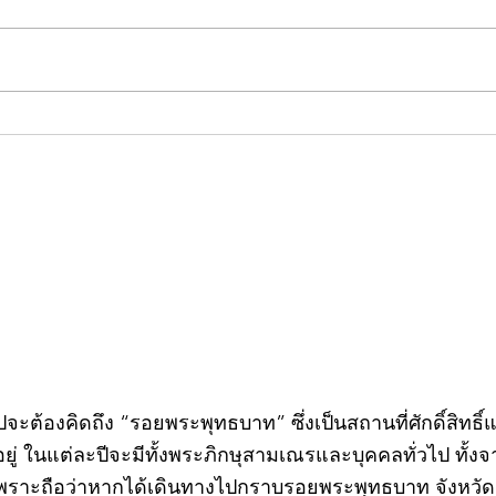
คอลัมน์"จับชีพจรวงการ
คอลั
พระ"ประจำพุธที่ 29 กรกฎาคม
พระ"
2569
กรก
วไปจะต้องคิดถึง “รอยพระพุทธบาท” ซึ่งเป็นสถานที่ศักดิ์สิทธ
่ ในแต่ละปีจะมีทั้งพระภิกษุสามเณรและบุคคลทั่วไป ทั
พราะถือว่าหากได้เดินทางไปกราบรอยพระพุทธบาท จังหวัดสร