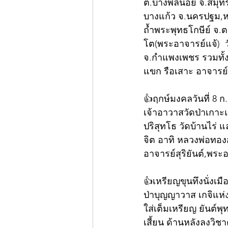
ต.บางพลีน้อย จ.สมุ
บางแก้ว จ.นครปฐม,หล
ถ้ำพระพุทธโกษีย์ จ.
โต(พระอาจารย์แจ้)  
จ.กำแพงเพชร รวมทั้ง
แขก รือเสาะ อาจารย์
👍ฤกษ์มงคลวันที่ 8 ก
เจ้าอาวาสวัดป่าเกาะ
ปริสุทโธ วัดบ้านไร่ 
จิต อาทิ หลวงพ่อทองส
อาจารย์สุริยันต์,พระ
👍เหรียญขุนทึงนั่งเม
ป่าบุญญาวาส เกจิแห่
ใส่เต็มเหรียญ ยันต์พ
เสี้ยน ด้านหลังลงวิช