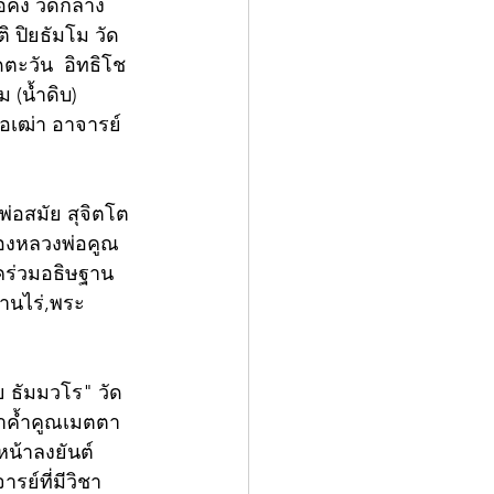
อคง วัดกลาง
 ปิยธัมโม วัด
ตะวัน  อิทธิโช
(น้ำดิบ) 
อเฒ่า อาจารย์
่อสมัย สุจิตโต 
ของหลวงพ่อคูณ 
ุคร่วมอธิษฐาน
้านไร่,พระ
ย ธัมมวโร" วัด
ถาค้ำคูณเมตตา
หน้าลงยันต์
รย์ที่มีวิชา