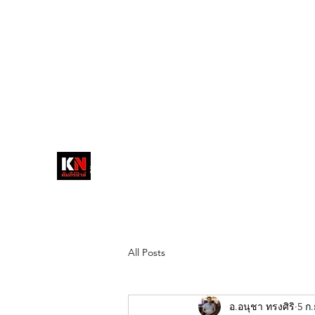
tukompee07@gmail.com
0614034151
หน้าหลัก
พระ
หนังสือพิมพ์คัมภีร์นิ
วส์
สื่อลึกวงการสงฆ์ เจาะตรงพระเครื่อง
ดัง
All Posts
อ.อนุชา ทรงศิริ
5 ก.