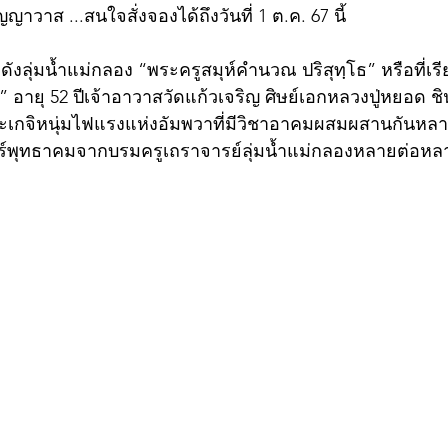
ญญาวาส ...สนใจสั่งจองได้ถึงวันที่ 1 ต.ค. 67 นี้
ดังลุ่มน้ำแม่กลอง “พระครูสมุห์คำนวณ ปริสุทฺโธ” หรือที่เร
ายุ 52 ปีเจ้าอาวาสวัดแก้วเจริญ ศิษย์เอกหลวงปู่หยอด ชิน
ระเกจิหนุ่มไฟแรงแห่งอัมพวาที่มีวิชาอาคมผสมผสานกันหล
์พุทธาคมจากบรมครูเถราจารย์ลุ่มน้ำแม่กลองหลายต่อหลาย