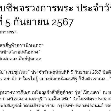
จับชีพจรวงการพระ ประจำว
ี่ 5 กันยายน 2567
วงการพระ
กสี่หูห้าตา"เบิกเนตร"
ันข้าง"sวยเหนือดวง" 
แม่กลอง-ศิษย์ปู่หยอด
ับ"นายขุนโหร" ประจำวันพฤหัสบดีที่ 5 กันยายน 2567 ข้
ว อย่าคิดว่าใครไม่รู้ อย่างน้อยหนึ่งคนที่รู้ ก็คือตัวเราเอง...
พุทธา-เทวาภิเษก เหรียญเจ้าสัวสี่หูห้าตา รุ่น"เบิกเนตร" ณ 
ด อ.บางบัวทอง จ.นนทบุรี "สมเด็จธงชัย" วัดไตรมิตร ประธาน
พ่อสมบูรณ์ วัดหงส์รัตนาราม  กรุงเทพฯ,หลวงพ่ออนันต์ วัด