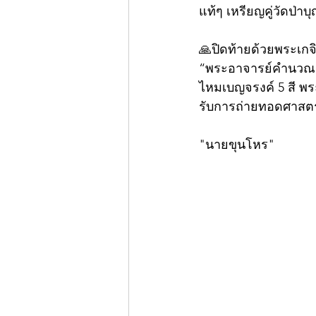
แท้ๆ เหรียญคู่วัดป่าบุ
🙏ปิดท้ายด้วยพระเกจิ
“พระอาจารย์คำนวณ” อ
ไหมเบญจรงค์ 5 สี พ
รับการถ่ายทอดศาสตร
"นายขุนโหร"