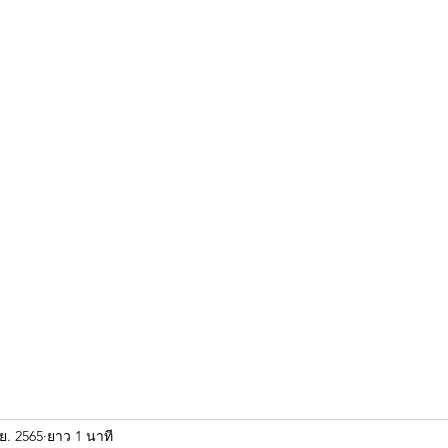
ขุนแผน khun paen
พระเก่าใหม่ยอดนิยม
ร้านพระเอกคัมภีร์
พระกริ
.ย. 2565
ยาว 1 นาที