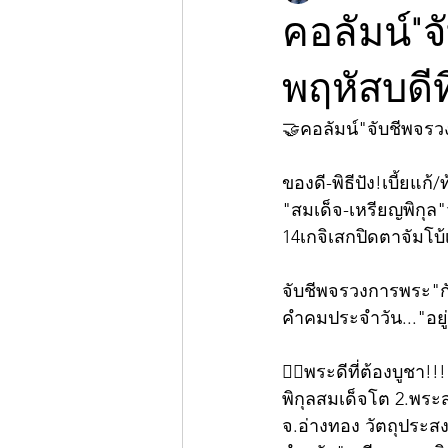
คอลัมน์"
พฤหัสบดีท
🤝คอลัมน์"จับชีพจร
ของดี-พิธีปัง!เบี้ยแก้
"สมเด็จ-เหรียญพิกุล"ว
14เกจิเสกปิดตาจัมโบ้เ
จับชีพจรวงการพระ"กับ
คำคมประจำวัน..."อยู่
👍🏻พระดีที่ต้องบูชา
พิกุลสมเด็จโต 2.พระส
จ.อ่างทอง วัตถุประสง