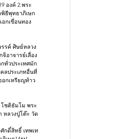
19 องค์ 2.พระ
พิธีพุทธาภิเษก 
ะเอกเขื่อนทอง
วรรค์ ศิษย์หลวง
กจิอาจารย์เลื่อง
กทั่วประเทศมัก
งคลประเภทอื่นที่
 ออกเหรียญท้าว
ม โชติธัมโม พระ
 หลวงปู่โต๊ะ วัด
กดิ์สิทธิ์ เทพเท