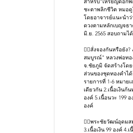
สำหรับ"เหรียญดอกพิ
ชะตาพลิกชีวิต หมอดูใ
โดยอาจารย์แนะนำว่า
ดวงตามหลักเบญจธาตุ แ
มิ.ย. 2565 สอบถามได้ท
👍🏻สั่งจองกันหรือยัง?
สมบูรณ์" หลวงพ่อทอง
จ.ชัยภูมิ จัดสร้างโดย
ส่วนของชุดทองคำได้ร
รายการที่ 1-6 หมายเล
เดียวกัน 2.เนื้อเงินก
องค์ 5.เนื้อนวะ 199 อ
องค์  
👍🏻พระชัยวัฒน์อุดมส
3.เนื้อเงิน 99 องค์ 4