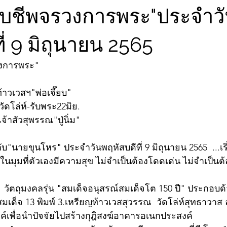
จับชีพจรวงการพระ"ประจำว
ี่ 9 มิถุนายน 2565
วงการพระ"
/ท้าวเวสฯ"พ่อเจี๊ยบ"
ัดโล่ห์-รับพระ22มิย.
จ้าสัวสุพรรณ"ปู่นิ่ม"
"นายขุนโหร" ประจำวันพฤหัสบดีที่ 9 มิถุนายน 2565  ...เริ
ในมุมที่ตัวเองมีความสุข ไม่จำเป็นต้องโดดเด่น ไม่จำเป็น
!!!  วัตถุมงคลรุ่น "สมเด็จอนุสรณ์สมเด็จโต 150 ปี" ประกอบ
มเด็จ 13 พิมพ์ 3.เหรียญท้าวเวสสุวรรณ  วัดโล่ห์สุทธาวาส อ
ค์เพื่อนำปัจจัยไปสร้างกุฎิสงฆ์อาคารอเนกประสงค์ 