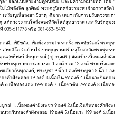
กุล" ออกแบบสวยงามดูทันสมัย และมีความหมายที่ดี โดย "
บไม้พลังจิต ลูกศิษย์ พระครูนิเทศก์ธรรมรส เจ้าอาวาสวัดโล
 เหรียญเนื้อลงยา 5ธาตุ  ดีมาก เหมาะกับการปรับดวงชะตา
ก้ดวงชง สนใจสั่งจองที่วัดโล่ห์สุทธาวาส และรับวัตถุมงคล
ี่ 035-611778 หรือ 081-853- 5483 
 งานดี...พิธีขลัง...พิมพ์งดงาม! พระกริ่ง-พระชัยวัฒน์ พระบูช
 สุทธสีโล วัดบ้านไร่ งานบุญร่วมสร้างอุโบสถวัดพระพุท
คุณสุทธิพงษ์ สืบนุการณ์ ( ปู กรุงศรี ) จัดสร้างเนื้อทองคำฝั
ับพระทุกรายการอย่างละ 1 องค์ รวม 12 องค์ พระกริ่งและ
ขเดียวกันทุกองค์, พระบูชา 9 นิ้ว 1 องค์พระบูชา 5 นิ้ว 1 
้นทองคำฝังพลอย 19 องค์ 3.เนื้อเงิน 99 องค์ 4.เนื้อนวะก้นท
งค์ 6.เนื้อทองแดง 1999 องค์ 7. เนื้อซาติน 299 องค์ 8.เนื้อ
มบูรณ์ 1.เนื้อทองคำฝังเพชร 9 องค์ 2.เนื้อเงินก้นทองคำฝังพ
.เนื้อนวะก้นทองคำฝังพลอย 19 องค์ 5.เนื้อนวะ 199 องค์ 6.เนื