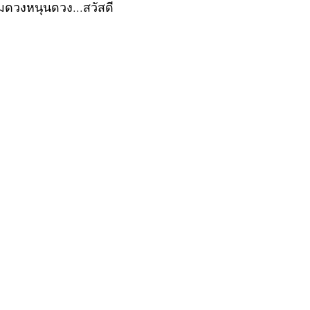
ิมดวงหนุนดวง...สวัสดี