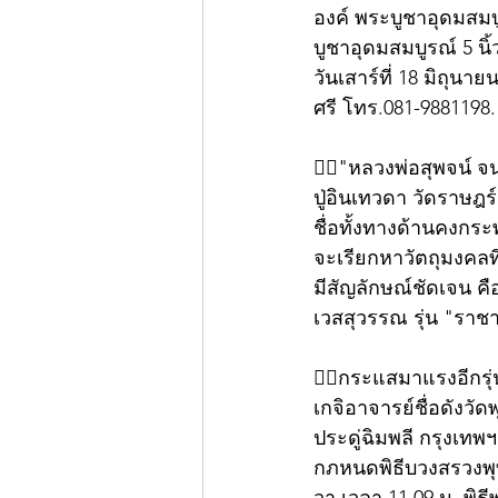
องค์ พระบูชาอุดมสมบู
บูชาอุดมสมบูรณ์ 5 นิ้
วันเสาร์ที่ 18 มิถุน
ศรี โทร.081-9881198.
👍🏻"หลวงพ่อสุพจน์ 
ปู่อินเทวดา วัดราษฎร์
ชื่อทั้งทางด้านคงกร
จะเรียกหาวัตถุมงคลที
มีสัญลักษณ์ชัดเจน ค
เวสสุวรรณ รุ่น "ราช
👍🏻กระแสมาแรงอีกรุ่
เกจิอาจารย์ชื่อดังวั
ประดู่ฉิมพลี กรุงเทพฯ
กภหนดพิธีบวงสรวงพุทธ