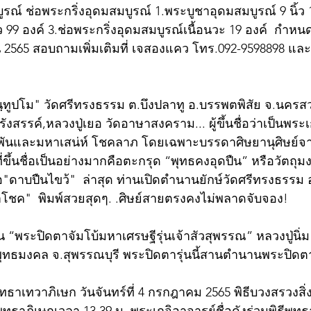
รณ์ ช่อพระกริ่งอุดมสมบูรณ์ 1.พระบูชาอุดมสมบูรณ์ 9 นิ้ว 
ว 99 องค์ 3.ช่อพระกริ่งอุดมสมบูรณ์เนื้อนวะ 19 องค์  กำหนด
ายน 2565 สอบถามเพิ่มเติมที่ เจสองแคว โทร.092-9598898 แล
จนฺทูปโม" วัดศรีทรงธรรม ต.บึงปลาทู อ.บรรพตพิสัย จ.นครส
รังสรรค์,หลวงปู่เยอ วัดอาษาสงคราม... ผู้ขึ้นชื่อว่าเป็นพระเ
ะพันและมหาเสน่ห์ โชคลาภ โดยเฉพาะบรรดาศิษยานุศิษย์จา
่ขึ้นชื่อเป็นอย่างมากคือตะกรุด “พุทธคงอุดปืน” หรือวัตถุม
ือ"ดาบปืนไขว้"  ล่าสุด ท่านเปิดตำนานยักษ์วัดศรีทรงธรรม
าโชค"  พิมพ์สวยสุดๆ. .ศิษย์สายตรงคงไม่พลาดจับจอง!
น “พระปิดตาจัมโบ้มหาเศรษฐีรุ่นเจ้าสัวสุพรรณ” หลวงปู่นิ่
ดพุทธมงคล จ.สุพรรณบุรี พระปิดตารุ่นนี้สานตำนานพระปิดตา
 
าเทวาภิเษก วันจันทร์ที่ 4 กรกฎาคม 2565 พิธีบวงสรวงสิ่งศั