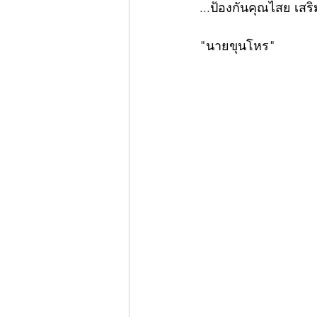
...ป้องกันคุณไสย เสร
"นายขุนโหร"