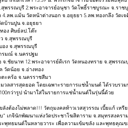
พุทธาภิเษกเวลา 13.39 น. พระเกจิอาจารย์ชื่อดังร่วมพิธีพุทธ
จ.สุพรรณบุรี 2.พระอาจารย์อนุชา วัดโพธิ์ราชบูรณะ จ.ราชบ
า 4.ลพ.แม้น วัดหน้าต่างนอก จ.อยุธยา 5.ลพ.ทองกลึง วัดเจด
วัดบ้านปูน จ.อยุธยา
ตทอง ศิษย์ลป.โต๊ะ 
ว จ.สุพรรณบุรี
บอง จ.สุพรรณบุรี
งอารมณ์ จ.นครปฐม
อ จ.ชัยนาท 12.พระอาจารย์ดิเรก วัดหนองทราย จ.สุพรรณบุ
 วัดน้อย จ.อ่างทอง
ดตะคร้อ จ.นครราชสีมา
เนื้อมวลสารสุดยอด โดยเฉพาะรายการแช่น้ำมนต์ ได้รวบรว
100กว่ารูป นำมาใส่ในรายการแช่น้ำมนต์ในรุ่นนี้ด้วย
ขลังต้องไม่พลาด!!! วัตถุมงคลท้าวเวสสุวรรณ เบี้ยแก้ เหรี
ยบ" เกจินักพัฒนาแห่งวัดประชาโฆสิตาราม จ.สมุทรสงคราม 
พระพุทธมนต์ในหลายวาระ เพื่อความเข้มขลัง และพุทธคุณข