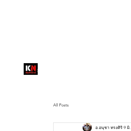
tukompee07@gmail.com
0614034151
หน้าหลัก
พระ
หนังสือพิมพ์คัมภีร์นิ
วส์
สื่อลึกวงการสงฆ์ เจาะตรงพระเครื่อง
ดัง
All Posts
อ.อนุชา ทรงศิริ
9 มิ