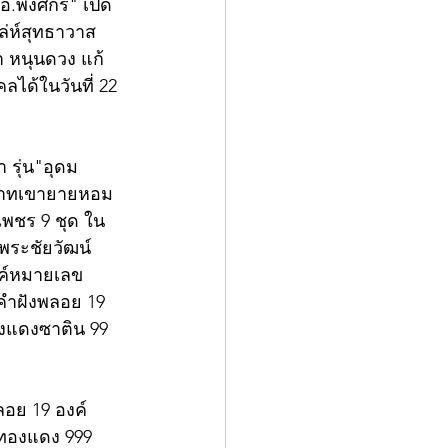
อ.พงศกร" เปิด
่ห์สุทธาวาส  
 หนุนดวง แก้
ได้ในวันที่ 22 
า รุ่น"อุดม
ธบาทเขายายหอม 
งเพชร 9 ชุด ใน
พระชัยวัฒน์
องค์หมายเลข
องคำฝังพลอย 19 
ทองแดงซาติน 99 
ลอย 19 องค์ 
้อทองแดง 999 