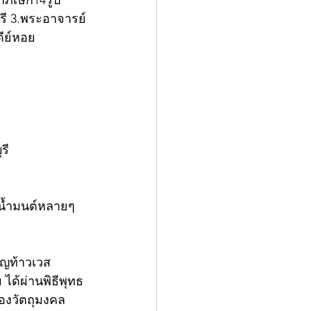
าภิเษก14รูป 
ุรี 3.พระอาจารย์
ีย์หอย 
รี 
มน้ำมนต์หลายๆ
ยญท้าวเวส
ได้ผ่านพิธีพุทธ
องวัตถุมงคล 