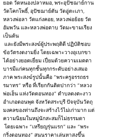
ยอด วัดหนองปลาหมอ, พระอุปัชฌาย์กาน
วัดโคกโพธิ์, อุปัชฌาย์ตัน วัดอู่ตะเภา,
หลวงพ่อลา วัดแก่งคอย, หลวงพ่อย้อย วัด
อัมพวัน และหลวงพ่อตาบ วัดมะขามเรียง
เป็นต้น
และยังมีพระสงฆ์ผู้ประพฤติดี ปฏิบัติชอบ
ข้อวัตรงดงามยิ่ง โดยเฉพาะวางอุเบกขา
ได้อย่างยอดเยี่ยม เปี่ยมด้วยความเมตตา
บารมีแก่คนทุกชั้นทุกกระดับอย่างเสมอ
ภาค พระสงฆ์รูปนั้นคือ “พระครูอรรถธร
รมาทร” หรือ ที่เรียกกันติดปากว่า “หลวง
พ่อเฮ็น แห่งวัดดอนทอง” ตำบลดงตะงาว
อำเภอดอนพุด จังหวัดสระบุรี ปัจจุบันวัตถุ
มงคลของท่านถึงจะสร้างไว้ไม่เก่ามาก แต่
ความนิยมในหมู่นักสะสมก็ไม่ธรรมดา
โดยเฉพาะ “เหรียญรุ่นแรก” และ “พระ
กริ่งดอนทอง” สนนราคาเล่นหาสูงขึ้น