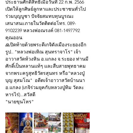
ประธานศักดิ์สิทธิ์เมื่อวันที่ 22 ก.พ. 2566   
เปิดให้ลูกศิษย์ลูกหาและประชาชนทั่วไป
ร่วมบุญบูชา ปัจจัยสมทบทุนบูรณะ
เสนาสนะภายในวัดติดต่อโทร. 089-
9102239 หลวงพ่อณรงค์ 081-1497792  
คุณออน
🙏ปิดท้ายด้วยพระดีเกจิดังเมืองระยองอีก
รูป.. "หลวงพ่อเหิณ สุนทราจาโร" เจ้า
อาวาสวัดห้วงหิน อ.แกลง จ.ระยอง ท่านมี
ศักดิ์เป็นหลานแท้ๆ และสืบสายพุทธาคม
จากพระครูสุทธิวัตรสุนทร หรือ"หลวงปู่
บุญ สุสมโณ"  อดีตเจ้าอาวาสวัดบ้านนา 
อ.แกลง (เกจิร่วมยุคกับหลวงปู่ทิม วัดละ
หารไร่)...สวัสดี
"นายขุนโหร"