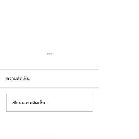
ความคิดเห็น
เขียนความคิดเห็น…
คอลัมน์"จับชีพจรวงการ
คอลัมน์"จับชีพจ
พระ"ประจำพุธที่ 29
พระ"ประจำอังคาร
กรกฎาคม 2569
กรกฎาคม 2569