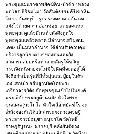
พระขุนแผนราชาพยัคฆ์ดิน7ป่าช้า "หลวง
พ่อโสต สิริธมฺโม" วัดสันติธรรมคีรีเขาหิน
โค่ง จ.จันทบุรี ...รูปทรงงดงาม ดุดัน แต่
แฝงไว้ด้วยความอ่อนช้อย  สุดยอดแห่ง
พุทธคุณ ดูแล้วมีมนต์ขลังดึงดูดใจ 
พุทธคุณแคล้วคลาด มีอำนาจเสริมตบะ
เดชะ เป็นมหาอํานาจ ใช้สำหรับควบคุม
บริวารลูกน้องต่างๆของตนและยัง
สามารถสยบหรือทำลายศัตรูให้ขวัญ
กระเจิงหนีหายจนไม่มีใจคิดที่จะต่อสู้ได้ 
จึงถือว่าเป็นรุ่นที่มีทั้งบุ๋นและบู๊อยู่ในตัว
เอง เสกเป่า อธิษฐานจิตโดยพระ
เกจิอาจารย์ดัง อัดพุทธคุณเข้าไปในองค์
พระ มีอักขระอยู่ด้านหลัง หัวใจพระ
ขุนแผนสุนะโมโล หัวใจเสือ พยัคฆ์โฆจะ
👍สั่งจองกันได้แล้ว!พระผงดวงเศรษฐี
พระอาจารย์อนุชา อนุชาโต วัดโพธิ์
ราษฎร์บูรณะ จ.ราชบุรี หลังยันต์ดวง
เศรษฐีครูแรงหลวงปู่หมุนฐิตสีโล วัดบ้าน