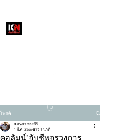
หนังสือพิมพ์คัมภีร์นิวส์
สื่อลึกวงการสงฆ์ เจาะตรงพระเครื่องดัง
tukompee07@gmail.com
0614034151
โพสต์
อ.อนุชา ทรงศิริ
1 มี.ค. 2566
ยาว 1 นาที
คอลัมน์"จับชีพจรวงการ