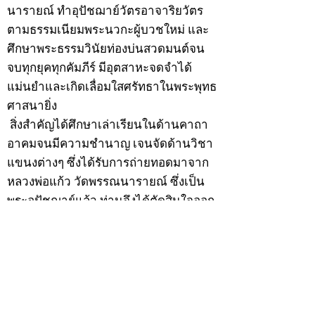
นารายณ์ ทำอุปัชฌาย์วัตรอาจาริยวัตร
ตามธรรมเนียมพระนวกะผู้บวชใหม่ และ
ศึกษาพระธรรมวินัยท่องบ่นสวดมนต์จน
จบทุกยุคทุกคัมภีร์ มีอุตสาหะจดจำได้
แม่นยำและเกิดเลื่อมใสศรัทธาในพระพุทธ
ศาสนายิ่ง
สิ่งสำคัญได้ศึกษาเล่าเรียนในด้านคาถา
อาคมจนมีความชำนาญ เจนจัดด้านวิชา
แขนงต่างๆ ซึ่งได้รับการถ่ายทอดมาจาก
หลวงพ่อแก้ว วัดพรรณนารายณ์ ซึ่งเป็น
พระอุปัชฌาย์แล้ว ท่านจึงได้ตัดสินใจออก
ธุดงค์รอนแรมมาตามป่าและภูเขาเพื่อ
แสวงหาที่สงบวิเวกบำเพ็ญสมณธรรม และ
ปฏิบัติสมถวิปัสสนากัมมัฏฐาน
ต่อมาได้อยู่จำพรรษาที่ “วัดดอนทอง”
เมื่อปี 2479 ระหว่างจำพรรษาอยู่ที่นั่นได้
เป็นที่ศรัทธาของชาวบ้านดอนทองมาก