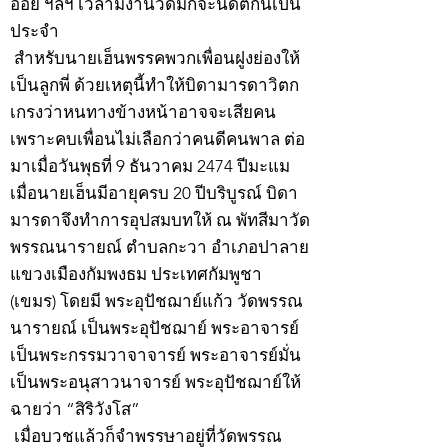
อ้อย ฯลฯ เวลามีงานวัดมักจะนัดตีกันเป็น
ประจำ
สำหรับนายเฮ็นพรรคพวกเพื่อนฝูงย่องให้
เป็นลูกพี่ ด้วยเหตุนี้ทำให้บิดามารดาวิตก
เกรงว่าหนทางข้างหน้าอาจจะเสียคน
เพราะคบเพื่อนไม่เลือกว่าคนดีคนพาล ต่อ
มาเมื่อวันพุธที่ 9 ธันวาคม 2474 ปีมะแม
เมื่อนายเฮ็นมีอายุครบ 20 ปีบริบูรณ์ บิดา
มารดาจึงทำการอุปสมบทให้ ณ พัทสีมาวัด
พรรณนารายณ์ ตำบลกะวา อำเภอปาลาย
แขวงเมืองกัมพงธม ประเทศกัมพูชา
(เขมร) โดยมี พระอุปัชฌาย์แก้ว วัดพรรณ
นารายณ์ เป็นพระอุปัชฌาย์ พระอาจารย์
เป็นพระกรรมวาจาจารย์ พระอาจารย์มั่น
เป็นพระอนุสาวนาจารย์ พระอุปัชฌาย์ให้
ฉายว่า “สิริวังโส”
เมื่อบวชแล้วก็จำพรรษาอยู่ที่วัดพรรณ