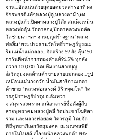
จาน...อัดแน่นด้วยสุดยอดมวลสารอาทิ ผง
จักรพรรดิแท้ๆหลวงปู่ดู่,หลวงตาม้า,ผง
หลวงปู่แก้ว,ปิดตาหลวงปู่โต๊ะ,สมเด็จเหม็น
หลวงพ่ออุ้น วัดตาลกง,ปิดตาหลวงพ่อตัด 
วัดชายนา ฯลฯ งานบุญสร้างฐาน"หลวง
พ่อยิ้ม"พระประธานวัดโพธิ์ราษฎร์บูรณะ 
ริมแม่น้ำแม่กลอง...จัดสร้าง 59 ลัง ลุ้น150 
การันตีหน้ากากทองคำแท้96.5% ทุกลัง 
ถวาย 100,000  โดยทีมงานสายบุญ
👍วัตถุมงคลด้านค้าขายสายแม่กลอง...รูป
เหมือนแม่นางกวัก น้ำมันสาริกาเมตตา
ค้าขาย "หลวงพ่อณรงค์ สิริวฑฺฒโน" วัด
วรภูมิราษฎร์บำรุง อ.อัมพวา 
จ.สมุทรสงคราม เกจิอาจารย์ชื่อดังผู้สืบ
สายพุทธาคมหลวงปู่คลี่ วัดประชาโฆสิตา
ราม และหลวงพ่อยอด วัดวรภูมิ โดยจัด
พิธีพุทธาภิเษกวัตถุมงคล  ณ มณฑลพิธี
ถายในโบสถ์ เบื้องหน้าหลวงพ่อดำ พระ