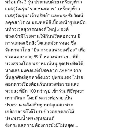
พร้อมกัน 3 รุ่น ประกอบด้วย เหรียญท้าว
เวสสุวัณรุ่น"รวยชนะมาร" เหรียญท้าว
เวสสุวัณรุ่น"เจ้าทรัพย์" และพระชัยวัฒน์
อคฺคสาโร ณ มณฑลพิธีเบื้องหน้ารูปเหมือ
นท้าวเวสสุวรรณองค์ใหญ่ 3 องค์ 
ช่วงเช้ามีโรงทานให้กินฟรีตลอดงาน มี
การแสดงเชิดสิงโตและมังกรทอง ซึ่ง
จัดหามาโดย "ปั่น กระแสพระเครื่อง" เพื่อ
ร่วมฉลองอายุ 89 ปี หลวงพ่อรวย ...พิธี
บวงสรวงโดย พราหมณ์หนู จุดประทัดได้
หางเลขมงคลแห่งโชคลาภ 730/49 จาก
นั้นลูกศิษย์ลูกหาตั้งแถว ปูพรมแดง โปรย
ดอกดาวเรืองต้อนรับหลวงพ่อรวย และ
พระสงฆ์อีก 100 กว่ารูป เข้าร่วมพิธีพุทธา
เทวาภิเษก โดยมี หลวงพ่อรวย เป็น
ประธาน หลังอธิษฐานปลุกเสก พระ
เกจิอาจารย์ได้โปรยข้าวตอกดอกไม้ 
ประพรมน้ำพระพุทธมนต์
👍กระแสความต้องการยังมีไม่หยุด!... 