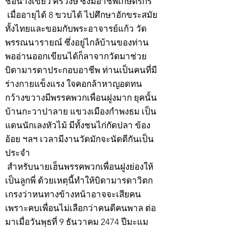
ชื่อนางเขียว ศิริวงษ์ ซึ่งมีอาชีพเกษตรกร
เมื่ออายุได้ 8 ขวบได้ ไปศึกษาอักขระสมัย
ทั้งไทยและขอมกับพระอาจารย์แก้ว วัด
พรรณนารายณ์ ซึ่งอยู่ไกล้บ้านของท่าน
พออ่านออกเขียนได้ก็ลาจากวัดมาช่วย
บิดามารดาประกอบอาชีพ ท่านเป็นคนที่มี
ร่างกายแข็งแรง ใจคอกล้าหาญอดทน
กว้างขวางมีพรรคพวกเพื่อนฝูงมาก ยุคนั้น
บ้านกะวาปาลาย แขวงเมืองกำพงธม เป็น
แดนนักเลงหัวไม้ มีทั้งชนไก่กัดปลา ข้อง
อ้อย ฯลฯ เวลามีงานวัดมักจะนัดตีกันเป็น
ประจำ
สำหรับนายเฮ็นพรรคพวกเพื่อนฝูงย่องให้
เป็นลูกพี่ ด้วยเหตุนี้ทำให้บิดามารดาวิตก
เกรงว่าหนทางข้างหน้าอาจจะเสียคน
เพราะคบเพื่อนไม่เลือกว่าคนดีคนพาล ต่อ
มาเมื่อวันพุธที่ 9 ธันวาคม 2474 ปีมะแม