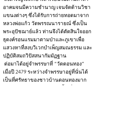
อาคมจนมีความชำนาญ เจนจัดด้านวิชา
แขนงต่างๆ ซึ่งได้รับการถ่ายทอดมาจาก
หลวงพ่อแก้ว วัดพรรณนารายณ์ ซึ่งเป็น
พระอุปัชฌาย์แล้ว ท่านจึงได้ตัดสินใจออก
ธุดงค์รอนแรมมาตามป่าและภูเขาเพื่อ
แสวงหาที่สงบวิเวกบำเพ็ญสมณธรรม และ
ปฏิบัติสมถวิปัสสนากัมมัฏฐาน
ต่อมาได้อยู่จำพรรษาที่ “วัดดอนทอง”
เมื่อปี 2479 ระหว่างจำพรรษาอยู่ที่นั่นได้
เป็นที่ศรัทธาของชาวบ้านดอนทองมาก
ด้วยมีศีลาจารวัตรงดงาม ครั้นเมื่อ หลวง
พ่อแพ เจ้าอาวาสวัดดอนทอง มรณภาพลง
ชาวบ้านได้นิมนต์หลวงพ่อเฮ็น ดำรง
ตำแหน่งเจ้าอาวาสสืบต่อมา ปี 2535 ได้
รับพระราชทานเลื่อนสมณศักดิ์เป็นพระครู
สัญญาบัตรที่ “พระครูอรรถธรรมทร”