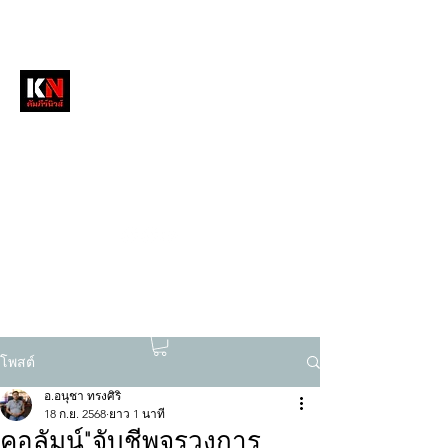
หนังสือพิมพ์คัมภีร์นิวส์
สื่อลึกวงการสงฆ์ เจาะตรงพระเครื่องดัง
tukompee07@gmail.com
0614034151
โพสต์
อ.อนุชา ทรงศิริ
18 ก.ย. 2568
ยาว 1 นาที
คอลัมน์"จับชีพจรวงการ