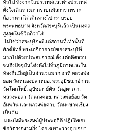
ทั่วไป ทั้งจากในประเทศและต่างประเทศ
ตั้งใจเดินทางมากราบนมัสการ เพราะ
ถือว่าหากได้เดินทางไปกราบรอย
พระพุทธบาท จังหวัดสระบุรีแล้ว เป็นมงคล
สูงสุดในชีวิตก็ว่าได้
ไม่ใช่ว่าสระบุรีจะมีแต่สถานที่เท่านั้นที่
ศักดิ์สิทธิ์ พระเกจิอาจารย์ของสระบุรีที่
มากไปด้วยประสบการณ์ ตั้งแต่อดีตจวบ
จนถึงปัจจุบันโด่งดังไปทั่วภูมิภาคและใน
ท้องถิ่นมีอยู่เป็นจำนวนมาก อาทิ หลวงพ่อ
ยอด วัดหนองปลาหมอ, พระอุปัชฌาย์กาน
วัดโคกโพธิ์, อุปัชฌาย์ตัน วัดอู่ตะเภา,
หลวงพ่อลา วัดแก่งคอย, หลวงพ่อย้อย วัด
อัมพวัน และหลวงพ่อตาบ วัดมะขามเรียง
เป็นต้น
และยังมีพระสงฆ์ผู้ประพฤติดี ปฏิบัติชอบ
ข้อวัตรงดงามยิ่ง โดยเฉพาะวางอุเบกขา