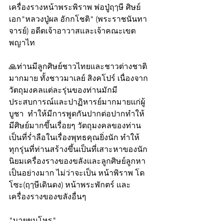
เครื่องรางหน้าพระพิราพ พ่อปู่ฤๅษี ศิษย์
เอก"หลวงปู่ผล อักกโชติ" (พระราชนันทา
จารย์) อดีตเจ้าอาวาสและเจ้าคณะเขต
พญาไท
🙏ท่านมีลูกศิษย์ชาวไทยและชาวต่างชาติ
มากมาย ทั้งชาวมาเลย์ สิงคโปร์ เนื่องจาก
วัตถุมงคลแต่ละรุ่นของท่านมักมี
ประสบการณ์และปาฏิหารย์มากมายแก่ผู้
บูชา  ทำให้มีการพูดกันปากต่อปากทำให้
มีศิษย์มากขึ้นเรื่อยๆ วัตถุมงคลของท่าน
เป็นที่ร่ำลือในเรื่องพุทธคุณยิ่งนัก ทำให้
ทุกรุ่นที่ท่านสร้างขึ้นเป็นที่เสาะหาของนัก
นิยมเครื่องรางของขลังและลูกศิษย์ลูกหา
เป็นอย่างมาก ไม่ว่าจะเป็น หน้าพิราพ โด
โซะ(ฤๅษีเดินดง) หน้าพระพักตร์ และ
เครื่องรางของขลังอื่นๆ
"นายขุนโหร"