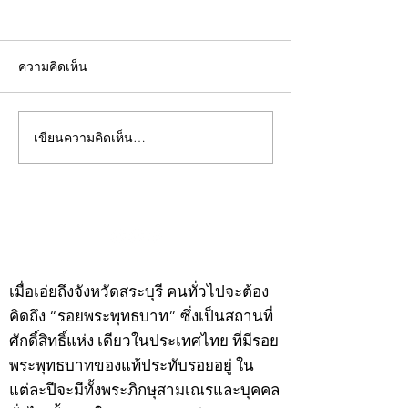
ความคิดเห็น
เขียนความคิดเห็น…
คอลัมน์"จับชีพจรวงการ
คอลัมน์"จับชีพจ
พระ"ประจำพุธที่ 29
พระ"ประจำอังคาร
กรกฎาคม 2569
กรกฎาคม 2569
©2020 by kampeenews. Proudly created with Wix.com
เมื่อเอ่ยถึงจังหวัดสระบุรี คนทั่วไปจะต้อง
คิดถึง “รอยพระพุทธบาท” ซึ่งเป็นสถานที่
ศักดิ์สิทธิ์แห่ง เดียวในประเทศไทย ที่มีรอย
พระพุทธบาทของแท้ประทับรอยอยู่ ใน
แต่ละปีจะมีทั้งพระภิกษุสามเณรและบุคคล