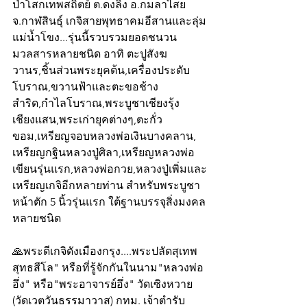
ป่าโสกเทพสถิตย์ ต.ดงลิง อ.กมลาไสย
จ.กาฬสินธุ์ เกจิสายพุทธาคมอีสานและลุ่ม
แม่น้ำโขง...รุ่นนี้รวบรวมยอดชนวน
มวลสารหลายชนิด อาทิ ตะปูสังฆ
วานร,ชิ้นส่วนพระยุคต้น,เครื่องประดับ
โบราณ,ขวานฟ้าและตะขอช้าง
สำริด,กำไลโบราณ,พระบูชาเชียงรุ้ง
เชียงแสน,พระเก่ายุคต่างๆ,ตะกั่ว
ขอม,เหรียญจอบหลวงพ่อเงินบางคลาน, 
เหรียญกฐินหลวงปู่ศิลา,เหรียญหลวงพ่อ
เขียนรุ่นแรก,หลวงพ่อกวย,หลวงปู่เพิ่มและ
เหรียญเกจิอีกหลายท่าน สำหรับพระบูชา
หน้าตัก 5 นิ้วรุ่นแรก ใต้ฐานบรรจุสิ่งมงคล
หลายชนิด
🙏พระดีเกจิดังเมืองกรุง....พระปลัดสุเทพ 
สุทธสีโล" หรือที่รู้จักกันในนาม"หลวงพ่อ
อึ่ง" หรือ"พระอาจารย์อึ่ง" วัดเซิงหวาย 
(วัดเวตวันธรรมาวาส) กทม. เจ้าตำรับ 