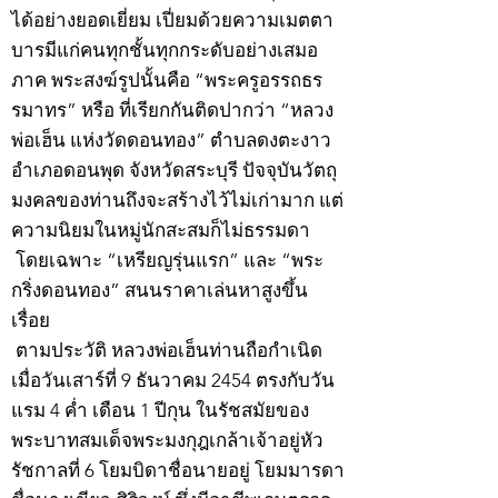
ได้อย่างยอดเยี่ยม เปี่ยมด้วยความเมตตา
บารมีแก่คนทุกชั้นทุกกระดับอย่างเสมอ
ภาค พระสงฆ์รูปนั้นคือ “พระครูอรรถธร
รมาทร” หรือ ที่เรียกกันติดปากว่า “หลวง
พ่อเฮ็น แห่งวัดดอนทอง” ตำบลดงตะงาว
อำเภอดอนพุด จังหวัดสระบุรี ปัจจุบันวัตถุ
มงคลของท่านถึงจะสร้างไว้ไม่เก่ามาก แต่
ความนิยมในหมู่นักสะสมก็ไม่ธรรมดา
โดยเฉพาะ “เหรียญรุ่นแรก” และ “พระ
กริ่งดอนทอง” สนนราคาเล่นหาสูงขึ้น
เรื่อย
ตามประวัติ หลวงพ่อเฮ็นท่านถือกำเนิด
เมื่อวันเสาร์ที่ 9 ธันวาคม 2454 ตรงกับวัน
แรม 4 ค่ำ เดือน 1 ปีกุน ในรัชสมัยของ
พระบาทสมเด็จพระมงกุฎเกล้าเจ้าอยู่หัว
รัชกาลที่ 6 โยมบิดาชื่อนายอยู่ โยมมารดา