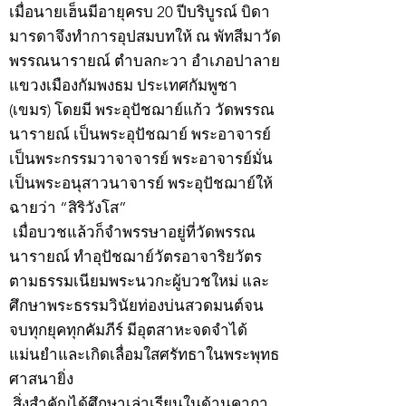
เมื่อนายเฮ็นมีอายุครบ 20 ปีบริบูรณ์ บิดา
มารดาจึงทำการอุปสมบทให้ ณ พัทสีมาวัด
พรรณนารายณ์ ตำบลกะวา อำเภอปาลาย
แขวงเมืองกัมพงธม ประเทศกัมพูชา
(เขมร) โดยมี พระอุปัชฌาย์แก้ว วัดพรรณ
นารายณ์ เป็นพระอุปัชฌาย์ พระอาจารย์
เป็นพระกรรมวาจาจารย์ พระอาจารย์มั่น
เป็นพระอนุสาวนาจารย์ พระอุปัชฌาย์ให้
ฉายว่า “สิริวังโส”
เมื่อบวชแล้วก็จำพรรษาอยู่ที่วัดพรรณ
นารายณ์ ทำอุปัชฌาย์วัตรอาจาริยวัตร
ตามธรรมเนียมพระนวกะผู้บวชใหม่ และ
ศึกษาพระธรรมวินัยท่องบ่นสวดมนต์จน
จบทุกยุคทุกคัมภีร์ มีอุตสาหะจดจำได้
แม่นยำและเกิดเลื่อมใสศรัทธาในพระพุทธ
ศาสนายิ่ง
สิ่งสำคัญได้ศึกษาเล่าเรียนในด้านคาถา