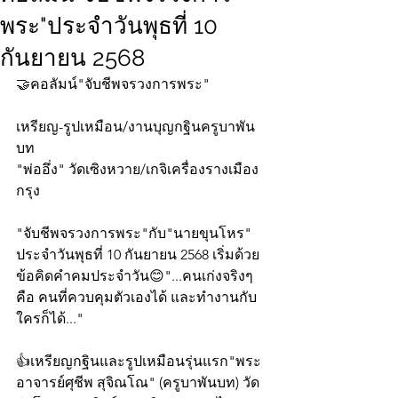
พระ"ประจำวันพุธที่ 10
กันยายน 2568
🤝คอลัมน์"จับชีพจรวงการพระ"
เหรียญ-รูปเหมือน/งานบุญกฐินครูบาพัน
บท
"พ่ออึ่ง" วัดเซิงหวาย/เกจิเครื่องรางเมือง
กรุง
"จับชีพจรวงการพระ"กับ"นายขุนโหร" 
ประจำวันพุธที่ 10 กันยายน 2568 เริ่มด้วย
ข้อคิดคำคมประจำวัน😊"...คนเก่งจริงๆ
คือ คนที่ควบคุมตัวเองได้ และทำงานกับ
ใครก็ได้..."
👍เหรียญกฐินและรูปเหมือนรุ่นแรก"พระ
อาจารย์ศุชีพ สุจิณโณ" (ครูบาพันบท) วัด