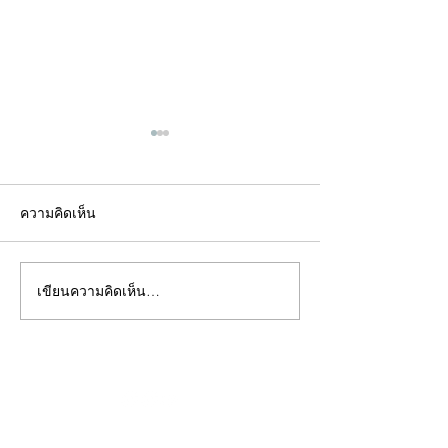
ความคิดเห็น
เขียนความคิดเห็น…
คอลัมน์"จับชีพจรวงการ
คอลัมน์"จับชีพจ
พระ"ประจำพุธที่ 29
พระ"ประจำอังคาร
กรกฎาคม 2569
กรกฎาคม 2569
©2020 by kampeenews. Proudly created with Wix.com