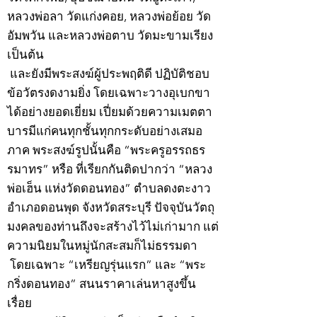
หลวงพ่อลา วัดแก่งคอย, หลวงพ่อย้อย วัด
อัมพวัน และหลวงพ่อตาบ วัดมะขามเรียง
เป็นต้น
และยังมีพระสงฆ์ผู้ประพฤติดี ปฏิบัติชอบ
ข้อวัตรงดงามยิ่ง โดยเฉพาะวางอุเบกขา
ได้อย่างยอดเยี่ยม เปี่ยมด้วยความเมตตา
บารมีแก่คนทุกชั้นทุกกระดับอย่างเสมอ
ภาค พระสงฆ์รูปนั้นคือ “พระครูอรรถธร
รมาทร” หรือ ที่เรียกกันติดปากว่า “หลวง
พ่อเฮ็น แห่งวัดดอนทอง” ตำบลดงตะงาว
อำเภอดอนพุด จังหวัดสระบุรี ปัจจุบันวัตถุ
มงคลของท่านถึงจะสร้างไว้ไม่เก่ามาก แต่
ความนิยมในหมู่นักสะสมก็ไม่ธรรมดา
โดยเฉพาะ “เหรียญรุ่นแรก” และ “พระ
กริ่งดอนทอง” สนนราคาเล่นหาสูงขึ้น
เรื่อย