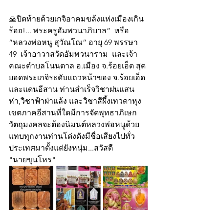
🙏ปิดท้ายด้วยเกจิอาคมขล้งแห่งเมืองเกิน
ร้อย!... พระครูอัมพวนาภิบาล”  หรือ 
“หลวงพ่อหนู สุวัณโณ” อายุ 69 พรรษา 
49  เจ้าอาวาสวัดอัมพวนาราม  และเจ้า
คณะตำบลโนนตาล อ.เมือง จ.ร้อยเอ็ด สุด
ยอดพระเกจิระดับแถวหน้าของ จ.ร้อยเอ็ด
และแดนอีสาน ท่านสำเร็จวิชาฝนแสน
ห่า,วิชาฟ้าผ่าแล้ง และวิชาสีผึ้งเทวดาหุง 
เขตภาคอีสานที่ใดมีการจัดพุทธาภิเษก
วัตถุมงคลจะต้องนิมนต์หลวงพ่อหนูด้วย
แทบทุกงานท่านโด่งดังมีชื่อเสียงไปทั่ว
ประเทศมาตั้งแต่ยังหนุ่ม...สวัสดี
"นายขุนโหร"