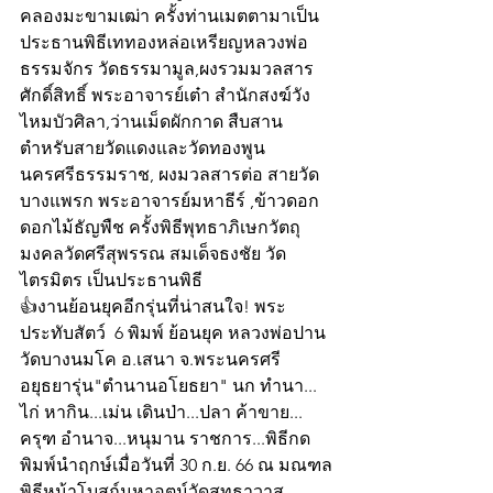
คลองมะขามเฒ่า ครั้งท่านเมตตามาเป็น
ประธานพิธีเททองหล่อเหรียญหลวงพ่อ
ธรรมจักร วัดธรรมามูล,ผงรวมมวลสาร
ศักดิ์สิทธิ์ พระอาจารย์เต๋า สำนักสงฆ์วัง
ไหมบัวศิลา,ว่านเม็ดผักกาด สืบสาน
ตำหรับสายวัดแดงและวัดทองพูน 
นครศรีธรรมราช, ผงมวลสารต่อ สายวัด
บางแพรก พระอาจารย์มหาธีร์ ,ข้าวดอก
ดอกไม้ธัญพืช ครั้งพิธีพุทธาภิเษกวัตถุ
มงคลวัดศรีสุพรรณ สมเด็จธงชัย วัด
ไตรมิตร เป็นประธานพิธี
👍งานย้อนยุคอีกรุ่นที่น่าสนใจ! พระ
ประทับสัตว์  6 พิมพ์ ย้อนยุค หลวงพ่อปาน 
วัดบางนมโค อ.เสนา จ.พระนครศรี 
อยุธยารุ่น"ตำนานอโยธยา" นก ทำนา... 
ไก่ หากิน...เม่น เดินป่า...ปลา ค้าขาย... 
ครุฑ อำนาจ...หนุมาน ราชการ...พิธีกด
พิมพ์นำฤกษ์เมื่อวันที่ 30 ก.ย. 66 ณ มณฑล
พิธีหน้าโบสถ์มหาอุตม์วัดสุทธาวาส 