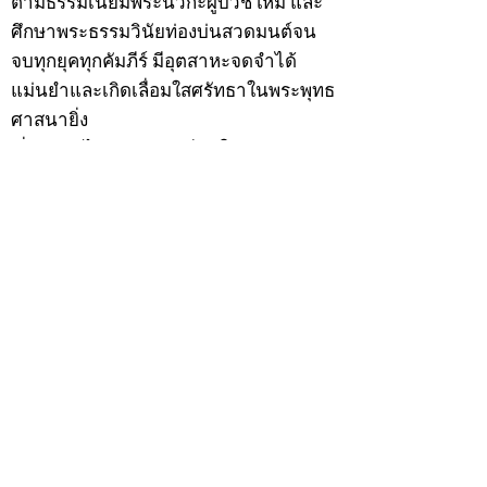
ตามธรรมเนียมพระนวกะผู้บวชใหม่ และ
ศึกษาพระธรรมวินัยท่องบ่นสวดมนต์จน
จบทุกยุคทุกคัมภีร์ มีอุตสาหะจดจำได้
แม่นยำและเกิดเลื่อมใสศรัทธาในพระพุทธ
ศาสนายิ่ง
สิ่งสำคัญได้ศึกษาเล่าเรียนในด้านคาถา
อาคมจนมีความชำนาญ เจนจัดด้านวิชา
แขนงต่างๆ ซึ่งได้รับการถ่ายทอดมาจาก
หลวงพ่อแก้ว วัดพรรณนารายณ์ ซึ่งเป็น
พระอุปัชฌาย์แล้ว ท่านจึงได้ตัดสินใจออก
ธุดงค์รอนแรมมาตามป่าและภูเขาเพื่อ
แสวงหาที่สงบวิเวกบำเพ็ญสมณธรรม และ
ปฏิบัติสมถวิปัสสนากัมมัฏฐาน
ต่อมาได้อยู่จำพรรษาที่ “วัดดอนทอง”
เมื่อปี 2479 ระหว่างจำพรรษาอยู่ที่นั่นได้
เป็นที่ศรัทธาของชาวบ้านดอนทองมาก
ด้วยมีศีลาจารวัตรงดงาม ครั้นเมื่อ หลวง