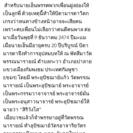
สำหรับนายเฮ็นพรรคพวกเพื่อนฝูงย่องให้
เป็นลูกพี่ ด้วยเหตุนี้ทำให้บิดามารดาวิตก
เกรงว่าหนทางข้างหน้าอาจจะเสียคน
เพราะคบเพื่อนไม่เลือกว่าคนดีคนพาล ต่อ
มาเมื่อวันพุธที่ 9 ธันวาคม 2474 ปีมะแม
เมื่อนายเฮ็นมีอายุครบ 20 ปีบริบูรณ์ บิดา
มารดาจึงทำการอุปสมบทให้ ณ พัทสีมาวัด
พรรณนารายณ์ ตำบลกะวา อำเภอปาลาย
แขวงเมืองกัมพงธม ประเทศกัมพูชา
(เขมร) โดยมี พระอุปัชฌาย์แก้ว วัดพรรณ
นารายณ์ เป็นพระอุปัชฌาย์ พระอาจารย์
เป็นพระกรรมวาจาจารย์ พระอาจารย์มั่น
เป็นพระอนุสาวนาจารย์ พระอุปัชฌาย์ให้
ฉายว่า “สิริวังโส”
เมื่อบวชแล้วก็จำพรรษาอยู่ที่วัดพรรณ
นารายณ์ ทำอุปัชฌาย์วัตรอาจาริยวัตร