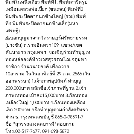
พิมพ์ในหนึ่งเดียว พิมพ์ที่1. พิมพ์เตารีดรูป
เหมือนหลวงพ่อเปี๊ยก (ชนะจน) พิมพ์ที่2 
พิมพ์พระปิดตากนกข้างใหญ่ (รวย) พิมพ์
ที่3 พิมพ์พระปิดตากนกข้างเล็ก(มหา
เศรษฐี) 
🙏บอกบุญมาจากวัดราษฎร์ศรัทธาธรรม 
(บางชัน) ถ.รามอินทรา109  แขวง/เขต 
คันนายาว กรุงเทพฯ  ขอเชิญร่วมทำบุญเท
ทองหล่อองค์ท้าวเวสสุวรรณโณ จตุมหา
ราชิกา จำนวน10องค์ เพื่อถวาย 
10อาราม ในวันอาทิตย์ที่ 29 ต.ค. 2566 (วัน
ออกพรรษา) 1.เจ้าภาพอุปถัมภ์ ทำบุญ 
200,000บาท สลักชื่อเจ้าภาพที่ฐาน 2.เจ้า
ภาพเททอง เบ้าละ15,000บาท 3.ก้อนทอง
เหลืองใหญ่ 1,000บาท 4.ก้อนทองเหลือง
เล็ก 200บาท กรือทำบุญตามกำลังศรัทธา
ผ่าน ธ.กรุงเทพเลขบัญชี 865-0-98591-7 
ชื่อ "สุวรรณมงคลบารมี"สอบถาม
โทร.02-517-7677, 091-698-5872