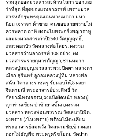
รวมสุดยอดมวลสารสะท้านโลกา บอกเลย
ว่าที่สุด ที่สุดของแรงอาถรรพ์ เพราะมวล
สารหลักๆพุทธคุณเด่นทางเมตตา มหา
นิยม เจราจา ค้าขาย  คนชอบสายพรายไม่
ควรพลาด อาทิ ผงตะไบพระกริ่งพญาราหู
ผสมผงมวลสารเก่าปี2540 วัดบุญฤทธิ์, 
เกสรดอกบัว วัดหลวงพ่อโสธร, ผงรวม
มวลสารว่านอาถรรพ์ 108 อย่าง, ผง
มวลสารพรายกุมารกัญญา,ชานหมาก 
หลวงปู่สมบุญ,มวลสารพระปิดตา หลวงตา
เมียก สุรินทร์,ลูกอมหลวงปู่ทิม หลวงพ่อ
สนั่น วัดกลางราชครู รับมอบให้,8 ผงยา
จินดามณี พระอาจารย์ประสิทธิ์ วัด
กัลยาณีทรงธรรม,ผงแป้งผัดหน้า หลวงปู่
ญาท่านเขียน ป่าช้ายางขี้นก,ผงรวม
มวลสาร หลวงพ่อนพวรรณ วัดเสนานิมิต, 
ผงพราย (7โหงพราย) พร้อมไม้ตะเคียน 
พระอาจารย์สมหวัง วัดสนามชัย,ข้าวดอก
ดอกไม้ธัญพืช พระครูศรีชโยดม วัดปาก