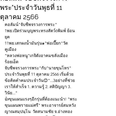
พระ"ประจำวันพุธที่ 11
ตุลาคม 2566
คอลัมน์"จับชีพจรวงการพระ"
1พย.เปิดร่วมบุญพระทรงสัตว์6พิมพ์ ย้อน
ยุค
11พย.เสกผงน้ำมันรุ่น๑"พ่อเปี๊ยก"วัด
คูเมือง
"หลวงพ่อหนู"เกจิดังอาคมขลังเมือง
ร้อยเอ็ด
จับชีพจรวงการพระ"กับ"นายขุนโหร" 
ประจำวันพุธที่ 11 ตุลาคม 2566 เริ่มด้วย
ข้อคิดคำคมประจำวัน😊"...3อย่างที่ช่วย
เราให้สำเร็จ 1. ความรู้ 2. สติปัญญา 3. 
วินัย..."
👍ขุนแผนแรงๆอีกรุ่นที่ต้องแนะนำ! "พระ
ขุนแผนพรายแม่ศรี" พระอาจารย์สมหวัง 
ญาณสมฺปนฺโน  วัดสนามชัย จ.อ่างทอง 