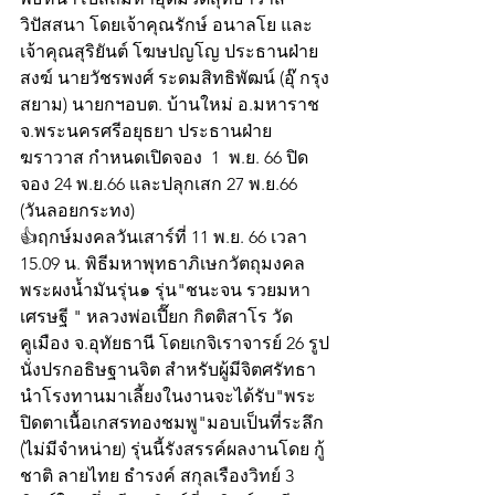
วิปัสสนา โดยเจ้าคุณรักษ์ อนาลโย และ
เจ้าคุณสุริยันต์ โฆษปญโญ ประธานฝ่าย
สงฆ์ นายวัชรพงศ์ ระดมสิทธิพัฒน์ (อุ๊ กรุง
สยาม) นายกฯอบต. บ้านใหม่ อ.มหาราช 
จ.พระนครศรีอยุธยา ประธานฝ่าย
ฆราวาส กำหนดเปิดจอง  1  พ.ย. 66 ปิด
จอง 24 พ.ย.66 และปลุกเสก 27 พ.ย.66 
(วันลอยกระทง)
👍ฤกษ์มงคลวันเสาร์ที่ 11 พ.ย. 66 เวลา 
15.09 น. พิธีมหาพุทธาภิเษกวัตถุมงคล
พระผงน้ำมันรุ่น๑ รุ่น"ชนะจน รวยมหา
เศรษฐี " หลวงพ่อเปี๊ยก กิตติสาโร วัด
คูเมือง จ.อุทัยธานี โดยเกจิเราจารย์ 26 รูป
นั่งปรกอธิษฐานจิต สำหรับผู้มีจิตศรัทธา
นำโรงทานมาเลี้ยงในงานจะได้รับ"พระ
ปิดตาเนื้อเกสรทองชมพู"มอบเป็นที่ระลึก 
(ไม่มีจำหน่าย) รุ่นนี้รังสรรค์ผลงานโดย กู้
ชาติ ลายไทย ธำรงค์ สกุลเรืองวิทย์ 3 