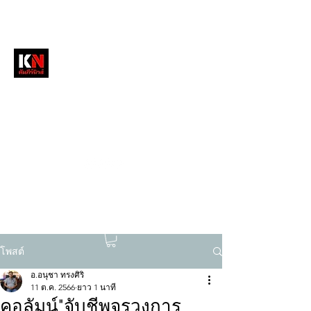
หนังสือพิมพ์คัมภีร์นิวส์
สื่อลึกวงการสงฆ์ เจาะตรงพระเครื่องดัง
tukompee07@gmail.com
0614034151
โพสต์
อ.อนุชา ทรงศิริ
11 ต.ค. 2566
ยาว 1 นาที
คอลัมน์"จับชีพจรวงการ