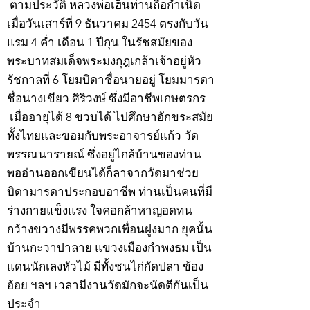
ตามประวัติ หลวงพ่อเฮ็นท่านถือกำเนิด
เมื่อวันเสาร์ที่ 9 ธันวาคม 2454 ตรงกับวัน
แรม 4 ค่ำ เดือน 1 ปีกุน ในรัชสมัยของ
พระบาทสมเด็จพระมงกุฎเกล้าเจ้าอยู่หัว
รัชกาลที่ 6 โยมบิดาชื่อนายอยู่ โยมมารดา
ชื่อนางเขียว ศิริวงษ์ ซึ่งมีอาชีพเกษตรกร
เมื่ออายุได้ 8 ขวบได้ ไปศึกษาอักขระสมัย
ทั้งไทยและขอมกับพระอาจารย์แก้ว วัด
พรรณนารายณ์ ซึ่งอยู่ไกล้บ้านของท่าน
พออ่านออกเขียนได้ก็ลาจากวัดมาช่วย
บิดามารดาประกอบอาชีพ ท่านเป็นคนที่มี
ร่างกายแข็งแรง ใจคอกล้าหาญอดทน
กว้างขวางมีพรรคพวกเพื่อนฝูงมาก ยุคนั้น
บ้านกะวาปาลาย แขวงเมืองกำพงธม เป็น
แดนนักเลงหัวไม้ มีทั้งชนไก่กัดปลา ข้อง
อ้อย ฯลฯ เวลามีงานวัดมักจะนัดตีกันเป็น
ประจำ