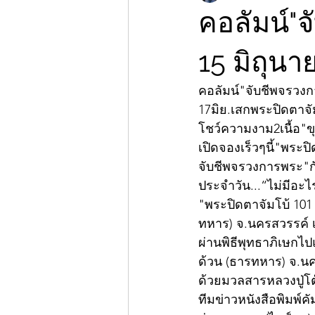
คอลัมน์"จ
15 มิถุน
คอลัมน์"จับชีพจรวง
17มิย.เสกพระปิดตาจัม
โชว์ความงาม2เนื้อ"
เปิดจองเร็วๆนี้"พระ
จับชีพจรวงการพระ"กับ
ประจำวัน...“ไม่มีอะ
"พระปิดตาจัมโบ้ 101 
ทหาร) จ.นครสวรรค์ เต
ผ่านพิธีพุทธาภิเษกไป
ด้วน (ธารทหาร) จ.นคร
ด้วยมวลสารหลวงปู่โต๊ะ
ทีมข่าวหนังสือพิมพ์คั