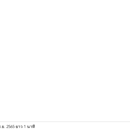
ขุนแผน khun paen
พระเก่าใหม่ยอดนิยม
ร้านพระเอกคัมภีร์
พระกริ
ิ.ย. 2565
ยาว 1 นาที