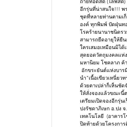
ถ่ายทอดสด (ไลฟ์สด) 
อีกรุ่นที่น่าสนใจ!!
ชุดที่หลายท่านตามเก
องค์ ทุกพิมพ์ ปัดฝุ่
โรคร้ายนานาชนิดรวมท
สามารถยืดอายุให้ยื
ใครเสมอเหมือนมิได้
สุดยอดวัตถุมงคลแห่ง
มหานิยม โชคลาภ ค้า
 อักขระยันต์แห่งบารม
นำ"เนื้อเขียวเหนี่ยว
ด้วยตาเปล่าก็เห็นชัดจ
ให้สั่งจองแล้วขณะนี้
เตรียมเปิดจองอีกรุ่น
ปงรัชดาภิเษก อ.ปง จ.
เทคโนโลยี  (อาคารโชต
ปิดท้ายด้วยโครงการด