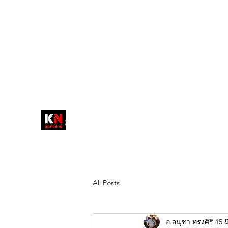
tukompee07@gmail.com
0614034151
หน้าหลัก
พระ
หนังสือพิมพ์คัมภีร์นิ
วส์
สื่อลึกวงการสงฆ์ เจาะตรงพระเครื่อง
ดัง
All Posts
อ.อนุชา ทรงศิริ
15 ม