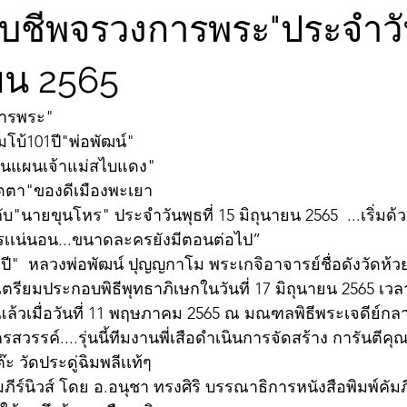
ับชีพจรวงการพระ"ประจำวัน
ายน 2565
การพระ"
โบ้101ปี"พ่อพัฒน์"
ขุนแผนเจ้าแม่สไบแดง"
ปิดตา"ของดีเมืองพะเยา
"นายขุนโหร" ประจำวันพุธที่ 15 มิถุนายน 2565  ...เริ่มด
ไรเเน่นอน...ขนาดละครยังมีตอนต่อไป”
ปี"  หลวงพ่อพัฒน์ ปุญญกาโม พระเกจิอาจารย์ชื่อดังวัดห้ว
รียมประกอบพิธีพุทธาภิเษกในวันที่ 17 มิถุนายน 2565 เวลา
แล้วเมื่อวันที่ 11 พฤษภาคม 2565 ณ มณฑลพิธีพระเจดีย์กลา
สวรรค์....รุ่นนี้ทีมงานพี่เสือดำเนินการจัดสร้าง การันตีค
 วัดประดู่ฉิมพลีเเท้ๆ 
มภีร์นิวส์ โดย อ.อนุชา ทรงศิริ บรรณาธิการหนังสือพิมพ์คัมภ