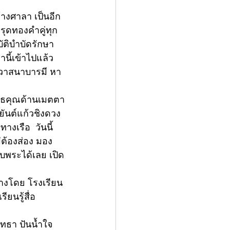
างศาลา เป็นอีก
ุดทองคำคู่ทุก
บัติบำบัดรักษา
ี้เข้าไปแล้ว 
จวาสนาบารมี หา
พุทธคุณด้านเมตตา
ันต์แก้วชิงดวง 
งเรือ  วันนี้
่ต้องส่อง มอง
ับพระได้เลย เปิด
ร้างโดย โรงเรียน
ยนรู้สื่อ
ัทธา ปันน้ำใจ