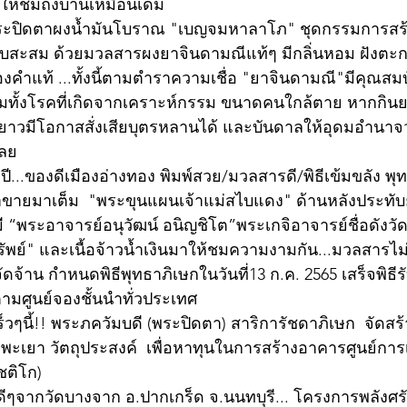
ให้ชมถึงบ้านเหมือนเดิม
! พระปิดตาผงน้ำมันโบราณ "เบญจมหาลาโภ" ชุดกรรมการสร้
็บสะสม ด้วยมวลสารผงยาจินดามณีแท้ๆ มีกลิ่นหอม ฝังตะกร
นทองคำแท้ ...ทั้งนี้ตามตำราความเชื่อ "ยาจินดามณี"มีคุณสม
ั้งโรคที่เกิดจากเคราะห์กรรม ขนาดคนใกล้ตาย หากกินยาน
นยาวมีโอกาสสั่งเสียบุตรหลานได้ และบันดาลให้อุดมอำนา
เลย
ปี...ของดีเมืองอ่างทอง พิมพ์สวย/มวลสารดี/พิธีเข้มขลัง 
ขายมาเต็ม  "พระขุนแผนเจ้าแม่สไบแดง" ด้านหลังประทับย
ี “พระอาจารย์อนุวัฒน์ อนิญชิโต”พระเกจิอาจารย์ชื่อดังวัดทา
ทรัพย์" และเนื้อจ้าวน้ำเงินมาให้ชมความงามกัน...มวลสารไม
ัดจ้าน กำหนดพิธีพุทธาภิเษกในวันที่13 ก.ค. 2565 เสร็จพิธีร
ตามศูนย์จองชั้นนำทั่วประเทศ
เร็วๆนี้!! พระภควัมบดี (พระปิดตา) สาริการัชดาภิเษก  จัดส
พะเยา วัตถุประสงค์  เพื่อหาทุนในการสร้างอาคารศูนย์การเรี
ิโก)    
ีๆจากวัดบางจาก อ.ปากเกร็ด จ.นนทบุรี... โครงการพลังศร