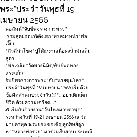
พระ"ประจำวันพุธที่ 19
เมษายน 2566
คอลัมน์"จับชีพจรวงการพระ"
 รวมสุดยอดเกจิดังเสก"พรหม4หน้า"พ่อ
เจี๊ยบ
"สิวลีนำโชค"ปู่โต๊ะ/งานเนื้อผงน้ำมันเต็ม
สูตร
"พ่อเฉลิม"วัดพวงนิมิต/ศิษย์พ่อทอง
สระแก้ว
จับชีพจรวงการพระ"กับ"นายขุนโหร" 
ประจำวันพุธที่ 19 เมษายน 2566 เริ่มด้วย
ข้อคิดคำคมประจำวัน😊"...อย่าเติมเต็ม
ชีวิต ด้วยความเครียด..."
🙏เริ่มกันด้วยงาน"วันไหลมาบตาพุด" 
ระหว่างวันที่ 19-21 เมษายน 2566 ณ วัด
มาบตาพุด จ.ระยอง ขอเชิญลูกศิษย์ลูก
หา"หลวงพ่อรวย" มาร่วมสืบสานประเพณี