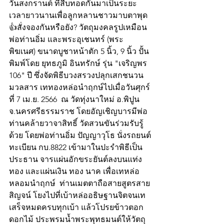
วันสงกรานต์ ที่สืบทอดกันมาเป็นระยะ
เวลายาวนานเพื่อลูกหลานชาวมาบตาพุด 
👍สั่งจองกันหรือยัง? วัตถุมงคลรูปเหมือน
พ่อท่านอิ่ม และพระอุเชนทร์ (พระ
พิฆเนศ) ขนาดบูชาหน้าตัก 5 นิ้ว, 9 นิ้ว ปั้น
พิมพ์โดย ยุทธภูมิ อินทรักษ์ รุ่น "เจริญพร 
106" ปี ซึ่งจัดพิธีบวงสรวงปลุกเสกชนวน
มวลสาร เททองหล่อนำฤกษ์ไปเมื่อวันศุกร์
ที่ 7 เม.ย. 2566  ณ วัดทุ่งนาใหม่ อ.พิปูน 
จ.นครศรีธรรมราช โดยอัญเชิญบารมีพ่อ
ท่านคล้ายวาจาสิทธิ์ วัดสวนขันร่วมรับรู้
ด้วย โดยพ่อท่านอิ่ม ปัญญาวุโธ นั่งรถยนต์
ทะเบียน กบ.8822 เข้ามาในปะรำพิธีเป็น
ประธาน จารแผ่นอักขระยันต์ลงบนแท่ง
ทอง และแผ่นเงิน ทอง นาค เพื่อเทหล่อ
หลอมนำฤกษ์  ท่านเมตตาถือสายสูตรสาย
สิญจน์ โยงไปที่เบ้าหล่ออธิษฐานจิตจนเท
เสร็จหมดครบทุกเบ้า แล้วโปรยข้าวตอก
ดอกไม้ ประพรมน้ำพระพุทธมนต์ให้วัตถุ