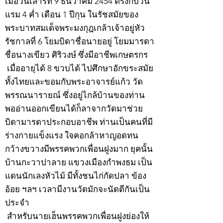
เมื่อวันเสาร์ที่ 9 ธันวาคม 2454 ตรงกับวัน
แรม 4 ค่ำ เดือน 1 ปีกุน ในรัชสมัยของ
พระบาทสมเด็จพระมงกุฎเกล้าเจ้าอยู่หัว
รัชกาลที่ 6 โยมบิดาชื่อนายอยู่ โยมมารดา
ชื่อนางเขียว ศิริวงษ์ ซึ่งมีอาชีพเกษตรกร
เมื่ออายุได้ 8 ขวบได้ ไปศึกษาอักขระสมัย
ทั้งไทยและขอมกับพระอาจารย์แก้ว วัด
พรรณนารายณ์ ซึ่งอยู่ไกล้บ้านของท่าน
พออ่านออกเขียนได้ก็ลาจากวัดมาช่วย
บิดามารดาประกอบอาชีพ ท่านเป็นคนที่มี
ร่างกายแข็งแรง ใจคอกล้าหาญอดทน
กว้างขวางมีพรรคพวกเพื่อนฝูงมาก ยุคนั้น
บ้านกะวาปาลาย แขวงเมืองกำพงธม เป็น
แดนนักเลงหัวไม้ มีทั้งชนไก่กัดปลา ข้อง
อ้อย ฯลฯ เวลามีงานวัดมักจะนัดตีกันเป็น
ประจำ
สำหรับนายเฮ็นพรรคพวกเพื่อนฝูงย่องให้