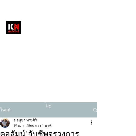
หนังสือพิมพ์คัมภีร์นิวส์
สื่อลึกวงการสงฆ์ เจาะตรงพระเครื่องดัง
tukompee07@gmail.com
0614034151
โพสต์
อ.อนุชา ทรงศิริ
19 เม.ย. 2566
ยาว 1 นาที
คอลัมน์"จับชีพจรวงการ