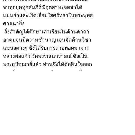
จบทุกยุคทุกคัมภีร์ มีอุตสาหะจดจำได้
แม่นยำและเกิดเลื่อมใสศรัทธาในพระพุทธ
ศาสนายิ่ง
สิ่งสำคัญได้ศึกษาเล่าเรียนในด้านคาถา
อาคมจนมีความชำนาญ เจนจัดด้านวิชา
แขนงต่างๆ ซึ่งได้รับการถ่ายทอดมาจาก
หลวงพ่อแก้ว วัดพรรณนารายณ์ ซึ่งเป็น
พระอุปัชฌาย์แล้ว ท่านจึงได้ตัดสินใจออก
ธุดงค์รอนแรมมาตามป่าและภูเขาเพื่อ
แสวงหาที่สงบวิเวกบำเพ็ญสมณธรรม และ
ปฏิบัติสมถวิปัสสนากัมมัฏฐาน
ต่อมาได้อยู่จำพรรษาที่ “วัดดอนทอง”
เมื่อปี 2479 ระหว่างจำพรรษาอยู่ที่นั่นได้
เป็นที่ศรัทธาของชาวบ้านดอนทองมาก
ด้วยมีศีลาจารวัตรงดงาม ครั้นเมื่อ หลวง
พ่อแพ เจ้าอาวาสวัดดอนทอง มรณภาพลง