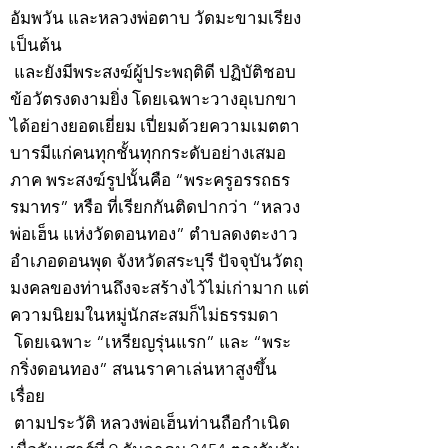
อัมพวัน และหลวงพ่อตาบ วัดมะขามเรียง
เป็นต้น
และยังมีพระสงฆ์ผู้ประพฤติดี ปฏิบัติชอบ
ข้อวัตรงดงามยิ่ง โดยเฉพาะวางอุเบกขา
ได้อย่างยอดเยี่ยม เปี่ยมด้วยความเมตตา
บารมีแก่คนทุกชั้นทุกกระดับอย่างเสมอ
ภาค พระสงฆ์รูปนั้นคือ “พระครูอรรถธร
รมาทร” หรือ ที่เรียกกันติดปากว่า “หลวง
พ่อเฮ็น แห่งวัดดอนทอง” ตำบลดงตะงาว
อำเภอดอนพุด จังหวัดสระบุรี ปัจจุบันวัตถุ
มงคลของท่านถึงจะสร้างไว้ไม่เก่ามาก แต่
ความนิยมในหมู่นักสะสมก็ไม่ธรรมดา
โดยเฉพาะ “เหรียญรุ่นแรก” และ “พระ
กริ่งดอนทอง” สนนราคาเล่นหาสูงขึ้น
เรื่อย
ตามประวัติ หลวงพ่อเฮ็นท่านถือกำเนิด