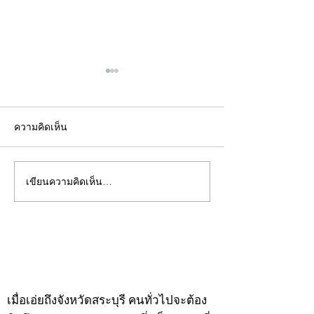
ความคิดเห็น
เขียนความคิดเห็น…
คอลัมน์"จับชีพจรวงการ
คอลัมน์"จับชีพจ
พระ"ประจำพุธที่ 29
พระ"ประจำอังคาร
กรกฎาคม 2569
กรกฎาคม 2569
©2020 by kampeenews. Proudly created with Wix.com
เมื่อเอ่ยถึงจังหวัดสระบุรี คนทั่วไปจะต้อง