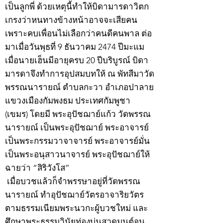
เป็นลูกพี่ ด้วยเหตุนี้ทำให้บิดามารดาวิตก
เกรงว่าหนทางข้างหน้าอาจจะเสียคน
เพราะคบเพื่อนไม่เลือกว่าคนดีคนพาล ต่อ
มาเมื่อวันพุธที่ 9 ธันวาคม 2474 ปีมะแม
เมื่อนายเฮ็นมีอายุครบ 20 ปีบริบูรณ์ บิดา
มารดาจึงทำการอุปสมบทให้ ณ พัทสีมาวัด
พรรณนารายณ์ ตำบลกะวา อำเภอปาลาย
แขวงเมืองกัมพงธม ประเทศกัมพูชา
(เขมร) โดยมี พระอุปัชฌาย์แก้ว วัดพรรณ
นารายณ์ เป็นพระอุปัชฌาย์ พระอาจารย์
เป็นพระกรรมวาจาจารย์ พระอาจารย์มั่น
เป็นพระอนุสาวนาจารย์ พระอุปัชฌาย์ให้
ฉายว่า “สิริวังโส”
เมื่อบวชแล้วก็จำพรรษาอยู่ที่วัดพรรณ
นารายณ์ ทำอุปัชฌาย์วัตรอาจาริยวัตร
ตามธรรมเนียมพระนวกะผู้บวชใหม่ และ
ศึกษาพระธรรมวินัยท่องบ่นสวดมนต์จน