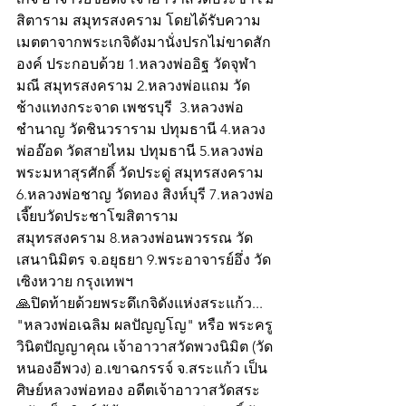
สิตาราม สมุทรสงคราม โดยได้รับความ
เมตตาจากพระเกจิดังมานั่งปรกไม่ขาดสัก
องค์ ประกอบด้วย 1.หลวงพ่ออิฐ วัดจุฬา
มณี สมุทรสงคราม 2.หลวงพ่อแถม วัด
ช้างแทงกระจาด เพชรบุรี  3.หลวงพ่อ
ชำนาญ วัดชินวราราม ปทุมธานี 4.หลวง
พ่ออ๊อด วัดสายไหม ปทุมธานี 5.หลวงพ่อ
พระมหาสุรศักดิ์ วัดประดู่ สมุทรสงคราม 
6.หลวงพ่อชาญ วัดทอง สิงห์บุรี 7.หลวงพ่อ
เจี๊ยบวัดประชาโฆสิตาราม 
สมุทรสงคราม 8.หลวงพ่อนพวรรณ วัด
เสนานิมิตร จ.อยุธยา 9.พระอาจารย์อึ่ง วัด
เซิงหวาย กรุงเทพฯ
🙏ปิดท้ายด้วยพระดึเกจิดังแห่งสระแก้ว... 
"หลวงพ่อเฉลิม ผลปัญญโญ" หรือ พระครู
วินิตปัญญาคุณ เจ้าอาวาสวัดพวงนิมิต (วัด
หนองอีพวง) อ.เขาฉกรรจ์ จ.สระแก้ว เป็น
ศิษย์หลวงพ่อทอง อดีตเจ้าอาวาสวัดสระ