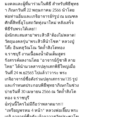
มงคลและผู้ที่มาร่วมในพิธี สำหรับพิธีพุทธ
า ภิเษกวันที่ 22 พฤษภาคม 2566 นำโดย
พ่อท่านอิ่มและเกจิอาจารย์9รูป ณ มณฑล
ศักดิ์สิทธิ์อุโบสถวัดทุ่งนาใหม่ หลังเสร็จ
พิธีรับพระได้เลย!!
👍นักสะสมสาย"พระสิวลี"ต้องไม่พลาด!
วัตถุมงคลรุ่น"พระสิวลีนำโชค" หลวงปู่
โต๊ะ อินทสุวัณโณ วัดถ้ำสิงโตทอง 
จ.ราชบุรี งานเนื้อผงน้ำมันเต็มสูตร 
รังสรรค์ผลงานโดย "อาจารย์กู้ชาติ ลาย
ไทย" ได้นำมวลสารปลุกเสกพิธีใหญ่เมื่อ
วันที่ 24 พ.ย2565 ไปแล้ว1วาระ พระ
เกจิอาจารย์ชื่อดังร่วมปลุกเสกรวม135 รูป 
และกำหนดประกอบพิธีพุทธาภิเษกในช่วง
บ่ายวันที่ 30 เมษายน 2566 ณ วัดถ้ำสิงโต
ทอง จ.ราชบุรี
👍รุ่นนี้ใครไม่มีถือว่าพลาดมาก!!  
"เหรียญพรหม 4 หน้า" หลวงพ่อเจี๊ยบ พระ
เกจิ อาจารย์ชื่อดัง เจ้าอาวาสวัดประชาโฆ