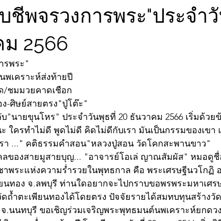
ับชีพจรวงการพระ"ประจำวัน
คม 2566
การพระ"
พเคราะห์ส่งท้ายปี
ทวด/ชมมวยคาดเชือก
ง-ศิษย์สายตรง"ปู่โต๊ะ"
บ"นายขุนโหร" ประจำวันพุธที่ 20 ธันวาคม 2566 เริ่มด้วย
ะ ใครทำไม่ดี พูดไม่ดี คิดไม่ดีกับเรา มันเป็นกรรมของเขา แ
งเรา ..." คติธรรมคำสอน"หลวงปู่สอน วัดโคกสะพานขาว"
มงคลของสายมูสายบุญ... "อาจารย์โอเล่ ญาณสัมผัส" หมอดูชื่
บูชาพระแห่งความร่ำรวยในพุทธกาล คือ พระเศรษฐีนวโกฏิ อ
เพียนทอง จ.ลพบุรี ท่านใดอยากจะไปกราบขอพรพระมหาเศรษฐ
ี่วัดถ้ำตะเพียนทองได้โดยตรง ปัจจัยรายได้สมทบทุนสร้างวั
 จ.นนทบุรี ขอเชิญร่วมเจริญพระพุทธมนต์นพเคราะห์ยกดวงให