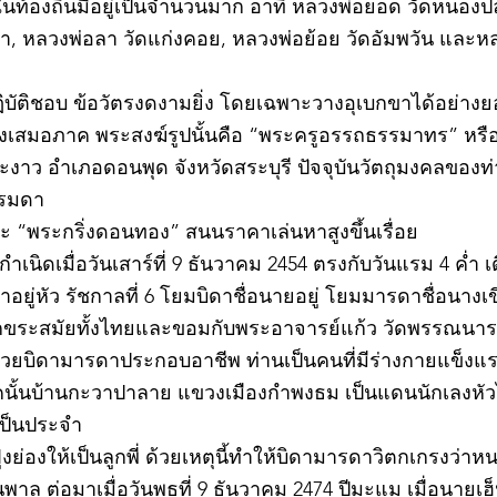
ละในท้องถิ่นมีอยู่เป็นจำนวนมาก อาทิ หลวงพ่อยอด วัดหนอง
ตะเภา, หลวงพ่อลา วัดแก่งคอย, หลวงพ่อย้อย วัดอัมพวัน และ
©2020 by kampeenews. Proudly created with Wix.com
ฏิบัติชอบ ข้อวัตรงดงามยิ่ง โดยเฉพาะวางอุเบกขาได้อย่างย
างเสมอภาค พระสงฆ์รูปนั้นคือ “พระครูอรรถธรรมาทร” หรือ 
าว อำเภอดอนพุด จังหวัดสระบุรี ปัจจุบันวัตถุมงคลของท่า
รรมดา
 “พระกริ่งดอนทอง” สนนราคาเล่นหาสูงขึ้นเรื่อย
เนิดเมื่อวันเสาร์ที่ 9 ธันวาคม 2454 ตรงกับวันแรม 4 ค่ำ เ
ยู่หัว รัชกาลที่ 6 โยมบิดาชื่อนายอยู่ โยมมารดาชื่อนางเขี
อักขระสมัยทั้งไทยและขอมกับพระอาจารย์แก้ว วัดพรรณนาราย
ช่วยบิดามารดาประกอบอาชีพ ท่านเป็นคนที่มีร่างกายแข็ง
นั้นบ้านกะวาปาลาย แขวงเมืองกำพงธม เป็นแดนนักเลงหัวไม้
เป็นประจำ
ย่องให้เป็นลูกพี่ ด้วยเหตุนี้ทำให้บิดามารดาวิตกเกรงว่
าล ต่อมาเมื่อวันพุธที่ 9 ธันวาคม 2474 ปีมะแม เมื่อนายเฮ็