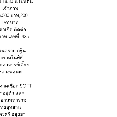
ี 18.30 น.เป็นต้น
  เจ้าภาพ
าท,500 บาท,200 
 199 บาท 
ลาเกิด ติดต่อ 
าท เลขที่  435-
ิรันตราย กฐิน 
ังร่วมในพิธี
อาจารย์เลี้ยง 
,หลวงพ่อนพ
ยคาดเชือก SOFT 
อยู่หัว และ
อุทยานมหาราช 
ุทธอุทยาน
รศรี อยุธยา 