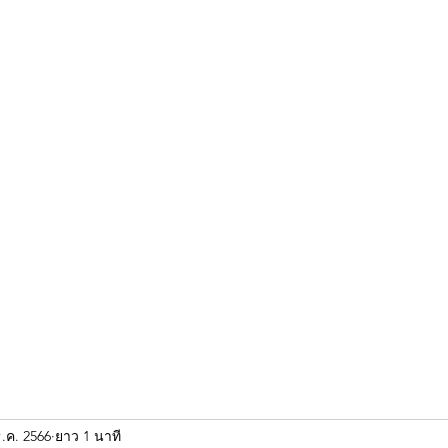
ขุนแผน khun paen
พระเก่าใหม่ยอดนิยม
ร้านพระเอกคัมภีร์
พระกริ
ธ.ค. 2566
ยาว 1 นาที