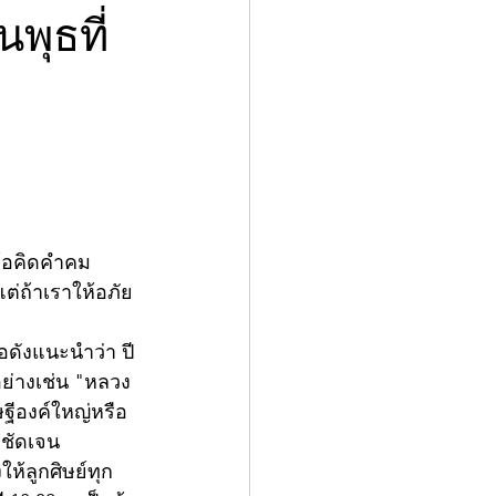
พุธที่
ข้อคิดคำคม
ต่ถ้าเราให้อภัย 
อดังแนะนำว่า ปี
ย่างเช่น "หลวง
ีองค์ใหญ่หรือ
ดชัดเจน
้ลูกศิษย์ทุก