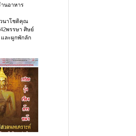
มีร้านอาหาร
าวนาโชติคุณ 
ี42พรรษา ศิษย์
 และผูกพักลัก