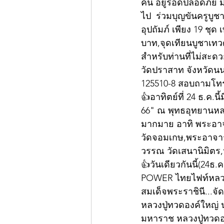
คน อยู่รอดปลอดภัย มีเ
ไป  ร่วมบุญขันครูบู
อุปถัมภ์ เพียง 19 ชุด
บาท,จุดเทียนบูชาเทว
สำหรับท่านที่ไม่สะดวก
วัดปราสาท จังหวัดนนท
125510-8 สอบถามโทร.
👍อาทิตย์ที่ 24 ธ.ค.น
66" ณ พุทธอุทยานหลวงป
มากมาย อาทิ พระอาจา
วัดจอมเกษ,พระอาจาร
วรรณ วัดเสนานิมิตร
👍วันเดียวกันนี้(24
POWER ไทยไฟท์หลวงป
สมเด็จพระราชินี...จ
หลวงปู่ทวดองค์ใหญ่
มหาราช หลวงปู่ทวดอ