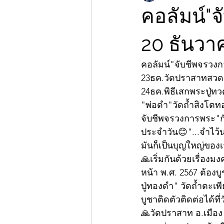
คอลัมน์"จ
20 ธันวา
คอลัมน์"จับชีพจรวง
23ธค.วัดปราสาทสวดน
24ธค.พิธีเสกพระปู่
"พ่อดำ"วัดถ้ำสิงโตทอ
จับชีพจรวงการพระ"กั
ประจำวัน😊"...จำไว้น
มันก็เป็นบุญใหญ่ขอ
🙏เริ่มกันด้วยเรื่อง
หน้า พ.ศ. 2567 ต้อง
ปู่ทองดำ" วัดถ้ำตะ
บูชาติดตัวติดต่อได้ท
🙏วัดปราสาท อ.เมือง