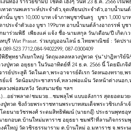
งินทอง ร่ำรวยข้ามปี โชคดี เฮงๆ วันที่ 23 ธ.ค. 2566 เริ่มพิธ
ชาเทวดานพเคราะห์ประจำตัว,จุดเทียนประจำตัว,อาบน้ำมนต์
 เท่านั้น บูชา 10,000 บาท เจ้าภาพบูชาขันครู   บูชา 1,000 บ
ดาประจำตัวเอง บูชา 199บาท อาบน้ำมนต์ล้างอาถรรพ์ บูชา
มาร่วมพิธี  เพียงแค่ แจ้ง ชื่อ-นามสกุล วัน/เดือน/ปี เกิด/เว
บุรี Wat Prasat. ร่วมบุญออนไลน์ ธ.ไทยพาณิชย์ : วัดปราส
089-523 7712,084-9402299, 087-0300409
ี้มีพิธีพุทธาภิเษกใหญ่ วัตถุมงคลหลวงปู่ทวด รุ่น"ปาฎิหาริย์น
ู่ทวด อยุธยา ในวันอาทิตย์ที่ 24 ธ.ค. 2566 นี้ โดยมีเกจิด
รย์ประสูติ วัดในเตา,พระอาจารย์ดิเรก วัดหนองทราย,พระ
ย์แจ้  วัดน้อมประชาสรรค์,หลวงพ่อแม้น วัดหน้าต่างนอก
,หลวงพ่อสมหวัง วัดสนามชัย ฯลฯ
ธ.ค.)...อย่าพลาด!ชมมวย...ชมพลุไฟ แบบอลังการ สุดยอดมว
ู่ทวด ชิงถ้วยพระราชทานพระบาทสมเด็จพระวชิรเกล้าเจ้า
ัดโดยนายวัชรพงศ์ ระดมสิทธิพัฒน์ (นายกอุ๊) ประธานพุทธ
 นายกอบต.บ้านใหม่มหาราช อยุธยา ชมฟรี!ที่ลานกิจกรรมพ
งค์ใหญ่ วัดวชิรธรรมาราม ต.บ้านใหม่ อ.มหาราช จ.พระนค