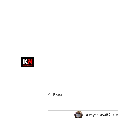
tukompee07@gmail.com
0614034151
หน้าหลัก
พระ
หนังสือพิมพ์คัมภีร์นิ
วส์
สื่อลึกวงการสงฆ์ เจาะตรงพระเครื่อง
ดัง
All Posts
อ.อนุชา ทรงศิริ
20 