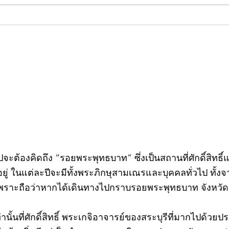
คอลัมน์"จับชีพจรวงการ
คอลั
พระ"ประจำพุธที่ 29 กรกฎาคม
พระ"
2569
กรก
วไปจะต้องคิดถึง “รอยพระพุทธบาท” ซึ่งเป็นสถานที่ศักดิ์สิทธ
่ ในแต่ละปีจะมีทั้งพระภิกษุสามเณรและบุคคลทั่วไป ทั
พราะถือว่าหากได้เดินทางไปกราบรอยพระพุทธบาท จังหวัดสร
ท่านั้นที่ศักดิ์สิทธิ์ พระเกจิอาจารย์ของสระบุรีที่มากไปด้ว