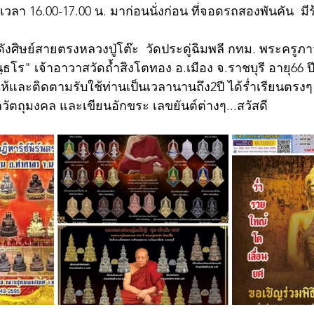
งแต่เวลา 16.00-17.00 น. มาก่อนนั่งก่อน ที่จอดรถสองพันคัน  
ดังศิษย์สายตรงหลวงปู่โต๊ะ  วัดประดู่ฉิมพลี กทม. พระครูภ
ฺธโร" เจ้าอาวาสวัดถ้ำสิงโตทอง อ.เมือง จ.ราชบุรี อายุ66 ป
ให้และติดตามรับใช้ท่านเป็นเวลานานถึง2ปี ได้ร่ำเรียนตรงๆ
สกวัตถุมงคล และเขียนอักขระ เลขยันต์ต่างๆ...สวัสดี