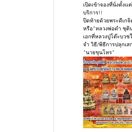
เปิดเข้าจองที่นั่งตั้
บริการ!!
ปิดท้ายด้วยพระดีเกจิ
หรือ"หลวงพ่อดำ ชุติน
เอกที่หลวงปู่โต๊ะบวช
จำ วิธี/พิธีการปลุกเ
"นายขุนโหร"