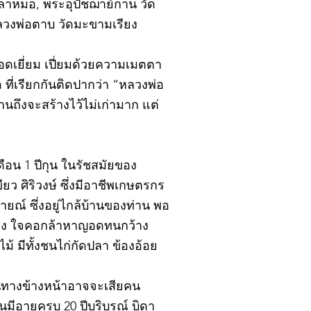
ปลาหมอ, พระอุปัชฌาย์กาน วัด
หลวงพ่อตาบ วัดมะขามเรียง
อดเยี่ยม เปี่ยมด้วยความเมตตา
ที่เรียกกันติดปากว่า “หลวงพ่อ
นถึงจะสร้างไว้ไม่เก่ามาก แต่
ดือน 1 ปีกุน ในรัชสมัยของ
ยว ศิริวงษ์ ซึ่งมีอาชีพเกษตรกร
ณ์ ซึ่งอยู่ไกล้บ้านของท่าน พอ
แรง ใจคอกล้าหาญอดทนกว้าง
 มีทั้งชนไก่กัดปลา ข้องอ้อย
าหนทางข้างหน้าอาจจะเสียคน
นมีอายุครบ 20 ปีบริบูรณ์ บิดา