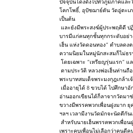
ปัจจุบันโด่งดังไปทั่วภูมิภาคแ
โคกโพธิ์, อุปัชฌาย์ตัน วัดอู่
เป็นต้น
และยังมีพระสงฆ์ผู้ประพฤติดี ป
บารมีแก่คนทุกชั้นทุกกระดับอย่
เฮ็น แห่งวัดดอนทอง” ตำบลดงตะง
ความนิยมในหมู่นักสะสมก็ไม่ธ
โดยเฉพาะ “เหรียญรุ่นแรก” และ
ตามประวัติ หลวงพ่อเฮ็นท่านถือกำ
พระบาทสมเด็จพระมงกุฎเกล้าเจ้าอ
เมื่ออายุได้ 8 ขวบได้ ไปศึกษา
อ่านออกเขียนได้ก็ลาจากวัดมา
ขวางมีพรรคพวกเพื่อนฝูงมาก ยุค
ฯลฯ เวลามีงานวัดมักจะนัดตีกัน
สำหรับนายเฮ็นพรรคพวกเพื่อนฝูง
เพราะคบเพื่อนไม่เลือกว่าคนดีคนพ