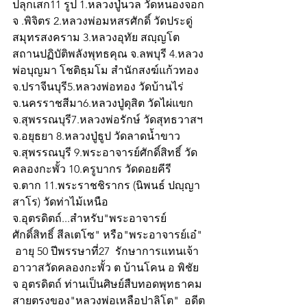
ปลุกเสก11 รูป 1.หลวงปู่นวล วัดหนองจอก 
จ .พิจิตร 2.หลวงพ่อมหสรศักดิ์ วัดประดู่  
สมุทรสงคราม 3.หลวงอุทัย สญฺญโต  
สถานปฏิบัติพลังพุทธคุณ จ.ลพบุรี 4.หลวง
พ่อบุญมา โชติธฺมโม สำนักสงฆ์แก้วทอง 
จ.ปราจีนบุรี5.หลวงพ่อทอง วัดบ้านไร่ 
จ.นครราชสีมา6.หลวงปู่ดุสิต วัดไผ่แขก 
จ.สุพรรณบุรี7.หลวงพ่อรักษ์ วัดสุทธวาสฯ 
จ.อยุธยา 8.หลวงปู่ธูป วัดลาดน้ำขาว 
จ.สุพรรณบุรี 9.พระอาจารย์ศักดิ์สิทธิ์ วัด
คลองกะพั้ว 10.ครูบากร วัดดอยคีรี  
จ.ตาก 11.พระราชชิรากร (นิพนธ์ ปญฺญา
สาโร) วัดท่าไม้เหนือ 
จ.อุตรดิตถ์...สำหรับ"พระอาจารย์
ศักดิ์สิทธิ์ สีลเตโซ" หรือ"พระอาจารย์เอ๋" 
 อายุ 50 ปีพรรษาที่27  รักษาการแทนเจ้า
อาวาสวัดคลองกะพั้ว ต บ้านโคน อ พิชัย 
จ อุตรดิตถ์ ท่านเป็นศิษย์สืบทอดพุทธาคม
สายตรงของ"หลวงพ่อเหลือปาลิโต"  อดีต