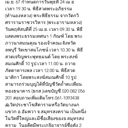
เม.ย. 67 กำหนดการวันพุธที่ 24 เม.ย  
เวลา 19.30 น. พิธีสวดพระอภิธรรม 
(ทำนองหลวง) พระพิธีธรรม จากวัดกวิ
ศรารามราชวรวิหาร (พระอารามหลวง) 
วันพฤหัสบดีที่ 25 เม.ย. เวลา 09.30 น. พิธี
แสดงพระธรรมเทศนา 1 กัณฑ์ โดย พระ
ภาวนาสมณคุณ รองเจ้าคณะจังหวัด
ลพบุรี วัดเขาสมโภชน์ เวลา 10.30 น. พิธี
สวดเจริญพระพุทธมนต์ โดย พระสงฆ์
สมณศักดิ์ 10 รูป เวลา 11.00 น. ถวาย
ภัตตาหารเพล เวลา 12.00 น. พิธีสวด
มาติกา โดยพระสงฆ์สมณศักดิ์ 10 รูป 
สามารถร่วมบุญได้ที่บัญชีวัดถ้ำตะเพียน
ทองธนาคาร (ธกส.)เลขบัญชี 020 082 056 
201 สอบถามเพิ่มเติมโทร.061-1093438
🙏วัดประชาโฆสิตารามหรือวัดบางนก
แขวก อ.อัมพวา จ.สมุทรสงคราม เป็นหนึ่ง
ในวัดที่ใหญ่และมีชื่อเสียงของจ.สมุทรสง 
คราม  ในอดีตมีพระเกจิอาจารย์ชื่อดัง 2 