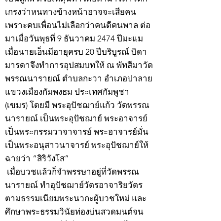
เกรงว่าหนทางข้างหน้าอาจจะเสียคน
เพราะคบเพื่อนไม่เลือกว่าคนดีคนพาล ต่อ
มาเมื่อวันพุธที่ 9 ธันวาคม 2474 ปีมะแม
เมื่อนายเฮ็นมีอายุครบ 20 ปีบริบูรณ์ บิดา
มารดาจึงทำการอุปสมบทให้ ณ พัทสีมาวัด
พรรณนารายณ์ ตำบลกะวา อำเภอปาลาย
แขวงเมืองกัมพงธม ประเทศกัมพูชา
(เขมร) โดยมี พระอุปัชฌาย์แก้ว วัดพรรณ
นารายณ์ เป็นพระอุปัชฌาย์ พระอาจารย์
เป็นพระกรรมวาจาจารย์ พระอาจารย์มั่น
เป็นพระอนุสาวนาจารย์ พระอุปัชฌาย์ให้
ฉายว่า “สิริวังโส”
เมื่อบวชแล้วก็จำพรรษาอยู่ที่วัดพรรณ
นารายณ์ ทำอุปัชฌาย์วัตรอาจาริยวัตร
ตามธรรมเนียมพระนวกะผู้บวชใหม่ และ
ศึกษาพระธรรมวินัยท่องบ่นสวดมนต์จน