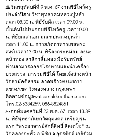
🙏วันพฤหัสบดีที่ 9 พ.ค. 67 งานพิธีไหว้ครู
ประจำปีสายวิชาพุทธาคมหลวงปู่หล่ำ 
เวลา 08.30 น. พิธีรับศีล เวลา 09.00 น.  
เป็นต้นไปประกอบพิธีไหว้ครู เวลา10.00 
น. พิธียกเสาเอก มณฑปหลวงปู่หล่ำ
เวลา 11.00 น. ถวายภัตตาหารเพลพระ
สงฆ์ เวลา13.00 น. พิธีลงกระหม่อม ลงนะ
หน้าทอง สาลิกาลิ้นทอง มือรับทรัพย์
ท่านสามารถออกโรงทานและนำเครื่อง
บวงสรวง  มาร่วมพิธีได้ โดยแจ้งล่วงหน้า
วัดสามัคคีธรรม ลาดพร้าว80 แยก14 
แขวง/เขต วังทองหลาง กรุงเทพฯ
ติดตามข้อมูลwatsamakkeetham.com 
โทร.02-5384259, 086-8824851 
🙏ฤกษ์มงคลวันที่ 23 พ.ค. 67  เวลา 13.39 
น. พิธีพุทธาภิเษกวัตถุมงคล เหรียญรุ่น
แรก "พระอาจารย์ศักดิ์สิทธิ์ สีลเตโช" ณ 
วัดคลองกะพั้ว อ.พิชัย จ.อุตรดิตถ์ เกจิร่วม