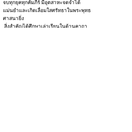
จบทุกยุคทุกคัมภีร์ มีอุตสาหะจดจำได้
แม่นยำและเกิดเลื่อมใสศรัทธาในพระพุทธ
ศาสนายิ่ง
สิ่งสำคัญได้ศึกษาเล่าเรียนในด้านคาถา
อาคมจนมีความชำนาญ เจนจัดด้านวิชา
แขนงต่างๆ ซึ่งได้รับการถ่ายทอดมาจาก
หลวงพ่อแก้ว วัดพรรณนารายณ์ ซึ่งเป็น
พระอุปัชฌาย์แล้ว ท่านจึงได้ตัดสินใจออก
ธุดงค์รอนแรมมาตามป่าและภูเขาเพื่อ
แสวงหาที่สงบวิเวกบำเพ็ญสมณธรรม และ
ปฏิบัติสมถวิปัสสนากัมมัฏฐาน
ต่อมาได้อยู่จำพรรษาที่ “วัดดอนทอง”
เมื่อปี 2479 ระหว่างจำพรรษาอยู่ที่นั่นได้
เป็นที่ศรัทธาของชาวบ้านดอนทองมาก
ด้วยมีศีลาจารวัตรงดงาม ครั้นเมื่อ หลวง
พ่อแพ เจ้าอาวาสวัดดอนทอง มรณภาพลง
ชาวบ้านได้นิมนต์หลวงพ่อเฮ็น ดำรง