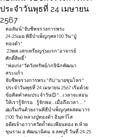
ประจำวันพุธที่ 24 เมษายน
2567
คอลัมน์"จับชีพจรวงการพระ
24-25เมย.พิธีบำเพ็ญกุศล100 วัน"ปู่
ทองดำ"
 23พค.เสกเหรียญรุ่นแรก"อาจารย์
ศักดิ์สิทธิ์"
"พ่อเก่ง"วัดวังทรัพย์/เกจินักพัฒนา
สระแก้ว
จับชีพจรวงการพระ"กับ"นายขุนโหร" 
ประจำวันพุธที่ 24 เมษายน 2567 เริ่มด้วย
ข้อคิดคำคมประจำวัน😊"...เวลาจะสอน
ให้เรารู้จักรอ. .รู้จักพอ...เมื่อถึงเวลา ..."
🙏เริ่มกันด้วยงานพิธีบำเพ็ญกุศลสตมวาร 
(100 วัน) หลวงปู่ทองดำ อินฺทวํโส 
อดีตเจ้าอาวาสวัดถ้ำตะเพียนทอง ต.ห้วย
ขุนราม อ.พัฒนานิคม จ.ลพบุรี วันที่ 24-25 