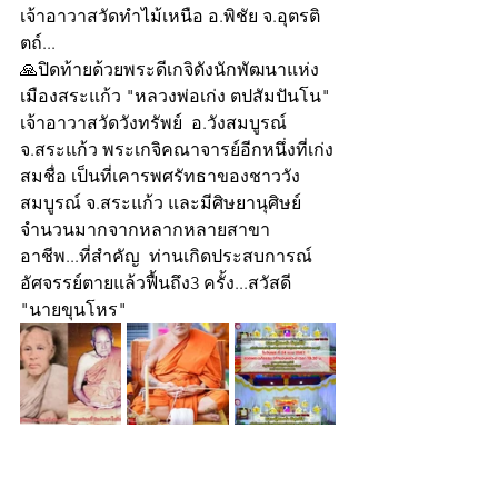
เจ้าอาวาสวัดทำไม้เหนือ อ.พิชัย จ.อุตรติ
ตถ์...
🙏ปิดท้ายด้วยพระดีเกจิดังนักพัฒนาแห่ง
เมืองสระแก้ว "หลวงพ่อเก่ง ตปสัมปันโน" 
เจ้าอาวาสวัดวังทรัพย์  อ.วังสมบูรณ์ 
จ.สระแก้ว พระเกจิคณาจารย์อีกหนึ่งที่เก่ง
สมชื่อ เป็นที่เคารพศรัทธาของชาววัง
สมบูรณ์ จ.สระแก้ว และมีศิษยานุศิษย์ 
จำนวนมากจากหลากหลายสาขา
อาชีพ...ที่สำคัญ  ท่านเกิดประสบการณ์
อัศจรรย์ตายแล้วฟื้นถึง3 ครั้ง...สวัสดี
"นายขุนโหร"