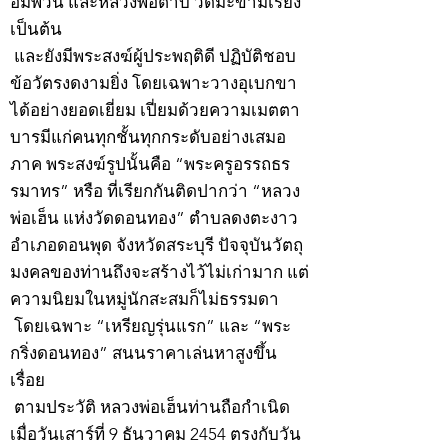
อัมพวัน และหลวงพ่อตาบ วัดมะขามเรียง
เป็นต้น
และยังมีพระสงฆ์ผู้ประพฤติดี ปฏิบัติชอบ
ข้อวัตรงดงามยิ่ง โดยเฉพาะวางอุเบกขา
ได้อย่างยอดเยี่ยม เปี่ยมด้วยความเมตตา
บารมีแก่คนทุกชั้นทุกกระดับอย่างเสมอ
ภาค พระสงฆ์รูปนั้นคือ “พระครูอรรถธร
รมาทร” หรือ ที่เรียกกันติดปากว่า “หลวง
พ่อเฮ็น แห่งวัดดอนทอง” ตำบลดงตะงาว
อำเภอดอนพุด จังหวัดสระบุรี ปัจจุบันวัตถุ
มงคลของท่านถึงจะสร้างไว้ไม่เก่ามาก แต่
ความนิยมในหมู่นักสะสมก็ไม่ธรรมดา
โดยเฉพาะ “เหรียญรุ่นแรก” และ “พระ
กริ่งดอนทอง” สนนราคาเล่นหาสูงขึ้น
เรื่อย
ตามประวัติ หลวงพ่อเฮ็นท่านถือกำเนิด
เมื่อวันเสาร์ที่ 9 ธันวาคม 2454 ตรงกับวัน