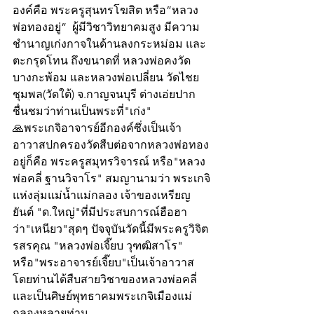
องค์คือ พระครูสุนทรโฆสิต หรือ”หลวง
พ่อทองอยู่”  ผู้มีวิชาวิทยาคมสูง มีความ
ชำนาญเก่งกาจในด้านลงกระหม่อม และ
ตะกรุดโทน ถึงขนาดที่ หลวงพ่อคงวัด 
บางกะพ้อม และหลวงพ่อเปลี่ยน วัดไชย
ชุมพล(วัดใต้) จ.กาญจนบุรี ต่างเอ่ยปาก
ชื่นชมว่าท่านเป็นพระที่"เก่ง"
🙏พระเกจิอาจารย์อีกองค์ซึ่งเป็นเจ้า
อาวาสปกครองวัดสืบต่อจากหลวงพ่อทอง
อยู่ก็คือ พระครูสมุทรวิจารณ์ หรือ"หลวง
พ่อคลี่ ฐานวิจาโร" สมญานามว่า พระเกจิ
แห่งลุ่มแม่น้ำแม่กลอง เจ้าของเหรียญ
ยันต์ "ด.ใหญ่"ที่มีประสบการณ์ฮือฮา
ว่า"เหนียว"สุดๆ ปัจจุบันวัดนี้มีพระครูวิจิต
รสรคุณ "หลวงพ่อเจี๊ยบ วุฑฒิสาโร" 
หรือ"พระอาจารย์เจี๊ยบ"เป็นเจ้าอาวาส 
โดยท่านได้สืบสายวิชาของหลวงพ่อคลี่ 
และเป็นศิษย์พุทธาคมพระเกจิเมืองแม่
กลองหลายท่าน