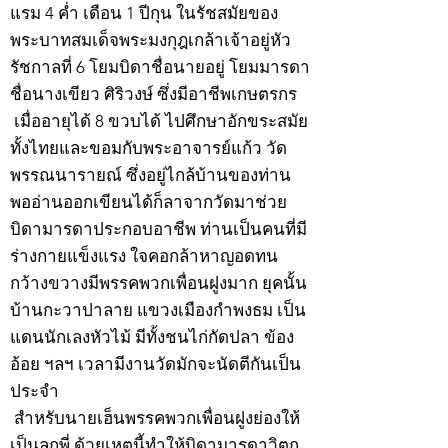
แรม 4 ค่ำ เดือน 1 ปีกุน ในรัชสมัยของ
พระบาทสมเด็จพระมงกุฎเกล้าเจ้าอยู่หัว
รัชกาลที่ 6 โยมบิดาชื่อนายอยู่ โยมมารดา
ชื่อนางเขียว ศิริวงษ์ ซึ่งมีอาชีพเกษตรกร
เมื่ออายุได้ 8 ขวบได้ ไปศึกษาอักขระสมัย
ทั้งไทยและขอมกับพระอาจารย์แก้ว วัด
พรรณนารายณ์ ซึ่งอยู่ไกล้บ้านของท่าน
พออ่านออกเขียนได้ก็ลาจากวัดมาช่วย
บิดามารดาประกอบอาชีพ ท่านเป็นคนที่มี
ร่างกายแข็งแรง ใจคอกล้าหาญอดทน
กว้างขวางมีพรรคพวกเพื่อนฝูงมาก ยุคนั้น
บ้านกะวาปาลาย แขวงเมืองกำพงธม เป็น
แดนนักเลงหัวไม้ มีทั้งชนไก่กัดปลา ข้อง
อ้อย ฯลฯ เวลามีงานวัดมักจะนัดตีกันเป็น
ประจำ
สำหรับนายเฮ็นพรรคพวกเพื่อนฝูงย่องให้
เป็นลูกพี่ ด้วยเหตุนี้ทำให้บิดามารดาวิตก