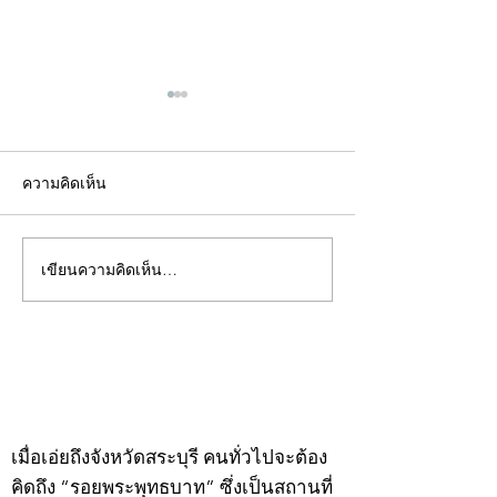
ความคิดเห็น
เขียนความคิดเห็น…
คอลัมน์"จับชีพจรวงการ
คอลัมน์"จับชีพจ
พระ"ประจำพุธที่ 29
พระ"ประจำอังคาร
กรกฎาคม 2569
กรกฎาคม 2569
©2020 by kampeenews. Proudly created with Wix.com
เมื่อเอ่ยถึงจังหวัดสระบุรี คนทั่วไปจะต้อง
คิดถึง “รอยพระพุทธบาท” ซึ่งเป็นสถานที่