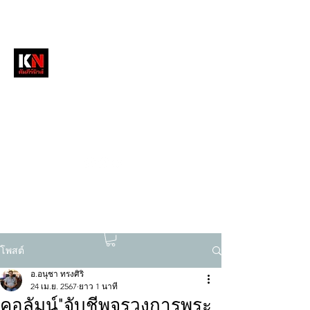
หนังสือพิมพ์คัมภีร์นิวส์
สื่อลึกวงการสงฆ์ เจาะตรงพระเครื่องดัง
tukompee07@gmail.com
0614034151
โพสต์
อ.อนุชา ทรงศิริ
24 เม.ย. 2567
ยาว 1 นาที
คอลัมน์"จับชีพจรวงการพระ