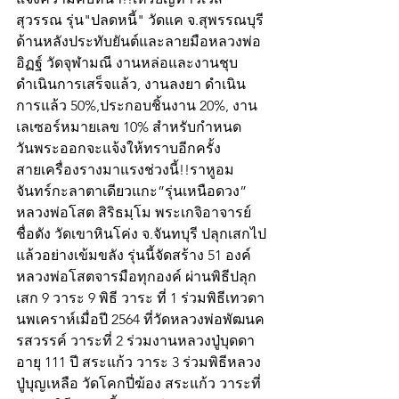
สุวรรณ รุ่น"ปลดหนี้" วัดแค จ.สุพรรณบุรี 
ด้านหลังประทับยันต์และลายมือหลวงพ่อ
อิฏฐ์ วัดจุฬามณี งานหล่อและงานชุบ
ดำเนินการเสร็จแล้ว, งานลงยา ดำเนิน
การแล้ว 50%,ประกอบชิ้นงาน 20%, งาน
เลเซอร์หมายเลข 10% สำหรับกำหนด
วันพระออกจะแจ้งให้ทราบอีกครั้ง 
สายเครื่องรางมาแรงช่วงนี้!!ราหูอม
จันทร์กะลาตาเดียวแกะ”รุ่นเหนือดวง”  
หลวงพ่อโสต สิริธมฺโม พระเกจิอาจารย์
ชื่อดัง วัดเขาหินโค่ง จ.จันทบุรี ปลุกเสกไป
แล้วอย่างเข้มขลัง รุ่นนี้จัดสร้าง 51 องค์ 
หลวงพ่อโสตจารมือทุกองค์ ผ่านพิธีปลุก
เสก 9 วาระ 9 พิธี วาระ ที่ 1 ร่วมพิธีเทวดา
นพเคราห์เมื่อปี 2564 ที่วัดหลวงพ่อพัฒนค
รสวรรค์ วาระที่ 2 ร่วมงานหลวงปู่บุดดา 
อายุ 111 ปี สระแก้ว วาระ 3 ร่วมพิธีหลวง
ปู่บุญเหลือ วัดโคกปี่ฆ้อง สระแก้ว วาระที่ 