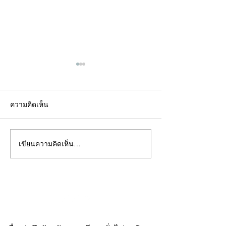
ความคิดเห็น
เขียนความคิดเห็น…
คอลัมน์"จับชีพจรวงการ
คอลัมน์"จับชีพจ
พระ"ประจำพุธที่ 29
พระ"ประจำอังคาร
กรกฎาคม 2569
กรกฎาคม 2569
©2020 by kampeenews. Proudly created with Wix.com