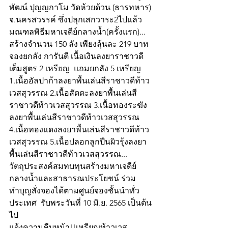
พัฒน์ ปุญญกาโม วัดห้วยด้วน (ธารทหาร) 
จ.นครสวรรค์ ซึ่งปลุกเสกวาระ2ไปแล้ว 
มณฑลพิธีมหาเจดีย์กลางน้ำ(ครั้งแรก)...  
สร้างจำนวน 150 ลัง เพียงลุ้นละ 219 บาท 
จองยกลัง การันตี เนื้อเงินลงยาราชาวดี
เต็มสูตร 2 เหรียญ  แถมยกลัง 5 เหรียญ 
1.เนื้ออัลปาก้าลงยาพื้นเล่นสีราชาวดีท้าว
เวสสุวรรณ 2.เนื้อสัตตะลงยาพื้นเล่นสี
ราชาวดีท้าวเวสสุวรรณ 3.เนื้อทองระฆัง
ลงยาพื้นเล่นสีราชาวดีท้าวเวสสุวรรณ 
4.เนื้อทองแดงลงยาพื้นเล่นสีราชาวดีท้าว
เวสสุวรรณ 5.เนื้อปลอกลูกปืนผิวรุ้งลงยา
พื้นเล่นสีราชาวดีท้าวเวสสุวรรณ... 
วัตถุประสงค์สมทบทุนสร้างมหาเจดีย์
กลางน้ำและสาธารณประโยชน์ ร่วม
ทำบุญสั่งจองได้ตามศูนย์จองชั้นนำทั่ว
ประเทศ  รับพระวันที่ 10 มิ.ย. 2565 เป็นต้น
ไป
แจ้งความคืบหน้า!!เหรียญท้าวเวส