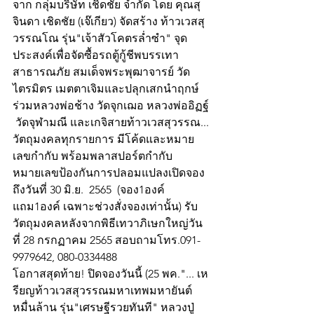
จาก กลุ่มบริษัท เชิดชัย จำกัด โดย คุณสุ
จินดา เชิดชัย (เจ๊เกียว) จัดสร้าง ท้าวเวสสุ
วรรณโณ รุ่น"เจ้าสัวโคตรล่ำซำ" จุด
ประสงค์เพื่อจัดซื้อรถตู้กู้ชีพบรรเทา
สาธารณภัย สมเด็จพระพุฒาจารย์ วัด
ไตรมิตร เมตตาเจิมและปลุกเสกนำฤกษ์ 
ร่วมหลวงพ่อช้าง วัดจุกเฌอ หลวงพ่ออิฏฐ์ 
 วัดจุฬามณี และเกจิสายท้าวเวสสุวรรณ... 
วัตถุมงคลทุกรายการ มีโค้ดและหมาย 
เลขกำกับ พร้อมพลาสปอร์ตกำกับ
หมายเลขป้องกันการปลอมแปลงเปิดจอง
ถึงวันที่ 30 มิ.ย.  2565  (จอง1องค์ 
แถม1องค์ เฉพาะช่วงสั่งจองเท่านั้น) รับ
วัตถุมงคลหลังจากพิธีเทวาภิเษกใหญ่วัน
ที่ 28 กรกฏาคม 2565 สอบถามโทร.091-
9979642, 080-0334488
โอกาสสุดท้าย! ปิดจองวันนี้ (25 พค."... เห
รียญท้าวเวสสุวรรณมหาเทพมหายันต์
หมื่นล้าน รุ่น"เศรษฐีรวยทันที" หลวงปู่