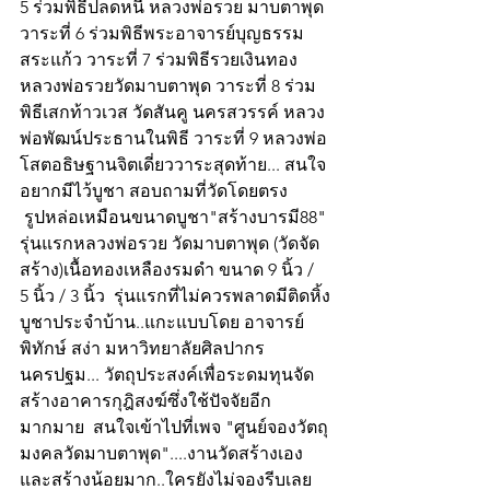
5 ร่วมพิธีปลดหนี้ หลวงพ่อรวย มาบตาพุด 
วาระที่ 6 ร่วมพิธีพระอาจารย์บุญธรรม 
สระแก้ว วาระที่ 7 ร่วมพิธีรวยเงินทอง 
หลวงพ่อรวยวัดมาบตาพุด วาระที่ 8 ร่วม
พิธีเสกท้าวเวส วัดสันคู นครสวรรค์ หลวง
พ่อพัฒน์ประธานในพิธี วาระที่ 9 หลวงพ่อ
โสตอธิษฐานจิตเดี่ยววาระสุดท้าย... สนใจ
อยากมีไว้บูชา สอบถามที่วัดโดยตรง
 รูปหล่อเหมือนขนาดบูชา"สร้างบารมี88" 
รุ่นแรกหลวงพ่อรวย วัดมาบตาพุด (วัดจัด
สร้าง)เนื้อทองเหลืองรมดำ ขนาด 9 นิ้ว / 
5 นิ้ว / 3 นิ้ว  รุ่นแรกที่ไม่ควรพลาดมีติดหิ้ง
บูชาประจำบ้าน..แกะแบบโดย อาจารย์ 
พิทักษ์ สง่า มหาวิทยาลัยศิลปากร 
นครปฐม... วัตถุประสงค์เพื่อระดมทุนจัด
สร้างอาคารกุฎิสงฆ์ซึ่งใช้ปัจจัยอีก
มากมาย  สนใจเข้าไปที่เพจ "ศูนย์จองวัตถุ
มงคลวัดมาบตาพุด"....งานวัดสร้างเอง
และสร้างน้อยมาก..ใครยังไม่จองรีบเลย 