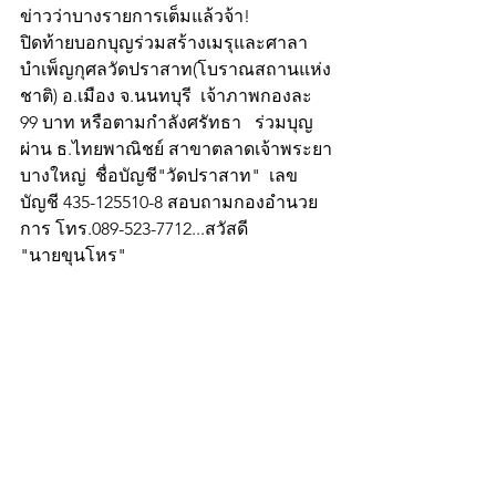
ข่าวว่าบางรายการเต็มแล้วจ้า!
ปิดท้ายบอกบุญร่วมสร้างเมรุและศาลา
บำเพ็ญกุศลวัดปราสาท(โบราณสถานแห่ง
ชาติ) อ.เมือง จ.นนทบุรี  เจ้าภาพกองละ 
99 บาท หรือตามกำลังศรัทธา   ร่วมบุญ
ผ่าน ธ.ไทยพาณิชย์ สาขาตลาดเจ้าพระยา
บางใหญ่  ชื่อบัญชี"วัดปราสาท"  เลข
บัญชี 435-125510-8 สอบถามกองอำนวย
การ โทร.089-523-7712...สวัสดี
"นายขุนโหร"