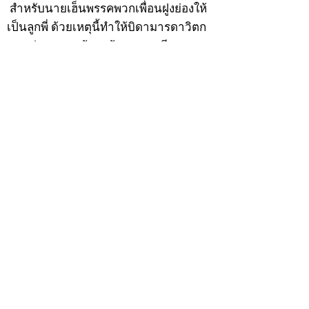
สำหรับนายเฮ็นพรรคพวกเพื่อนฝูงย่องให้
เป็นลูกพี่ ด้วยเหตุนี้ทำให้บิดามารดาวิตก
เกรงว่าหนทางข้างหน้าอาจจะเสียคน
เพราะคบเพื่อนไม่เลือกว่าคนดีคนพาล ต่อ
มาเมื่อวันพุธที่ 9 ธันวาคม 2474 ปีมะแม
เมื่อนายเฮ็นมีอายุครบ 20 ปีบริบูรณ์ บิดา
มารดาจึงทำการอุปสมบทให้ ณ พัทสีมาวัด
พรรณนารายณ์ ตำบลกะวา อำเภอปาลาย
แขวงเมืองกัมพงธม ประเทศกัมพูชา
(เขมร) โดยมี พระอุปัชฌาย์แก้ว วัดพรรณ
นารายณ์ เป็นพระอุปัชฌาย์ พระอาจารย์
เป็นพระกรรมวาจาจารย์ พระอาจารย์มั่น
เป็นพระอนุสาวนาจารย์ พระอุปัชฌาย์ให้
ฉายว่า “สิริวังโส”
เมื่อบวชแล้วก็จำพรรษาอยู่ที่วัดพรรณ
นารายณ์ ทำอุปัชฌาย์วัตรอาจาริยวัตร
ตามธรรมเนียมพระนวกะผู้บวชใหม่ และ