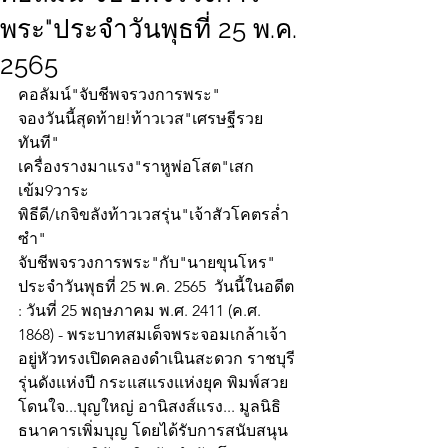
พระ"ประจำวันพุธที่ 25 พ.ค.
2565
คอลัมน์"จับชีพจรวงการพระ"
จองวันนี้สุดท้าย!ท้าวเวส"เศรษฐีรวย
ทันที"
เครื่องรางมาแรง"ราหูพ่อโสต"เสก
เข้ม9วาระ
พิธีดี/เกจิขลังท้าวเวสรุ่น"เจ้าสัวโคตรล่ำ
ซำ" 
จับชีพจรวงการพระ"กับ"นายขุนโหร" 
ประจำวันพุธที่ 25 พ.ค. 2565  วันนี้ในอดีต 
: วันที่ 25 พฤษภาคม พ.ศ. 2411 (ค.ศ. 
1868) - พระบาทสมเด็จพระจอมเกล้าเจ้า
อยู่หัวทรงเปิดคลองดำเนินสะดวก ราชบุรี
รุ่นดังแห่งปี กระแสแรงแห่งยุค พิมพ์สวย
โดนใจ...บุญใหญ่ อานิสงส์แรง... มูลนิธิ
ธนาคารเพิ่มบุญ โดยได้รับการสนับสนุน