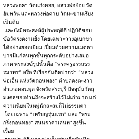
หลวงพ่อลา วัดแก่งคอย, หลวงพ่อย้อย วัด
อัมพวัน และหลวงพ่อตาบ วัดมะขามเรียง
เป็นต้น
และยังมีพระสงฆ์ผู้ประพฤติดี ปฏิบัติชอบ
ข้อวัตรงดงามยิ่ง โดยเฉพาะวางอุเบกขา
ได้อย่างยอดเยี่ยม เปี่ยมด้วยความเมตตา
บารมีแก่คนทุกชั้นทุกกระดับอย่างเสมอ
ภาค พระสงฆ์รูปนั้นคือ “พระครูอรรถธร
รมาทร” หรือ ที่เรียกกันติดปากว่า “หลวง
พ่อเฮ็น แห่งวัดดอนทอง” ตำบลดงตะงาว
อำเภอดอนพุด จังหวัดสระบุรี ปัจจุบันวัตถุ
มงคลของท่านถึงจะสร้างไว้ไม่เก่ามาก แต่
ความนิยมในหมู่นักสะสมก็ไม่ธรรมดา
โดยเฉพาะ “เหรียญรุ่นแรก” และ “พระ
กริ่งดอนทอง” สนนราคาเล่นหาสูงขึ้น
เรื่อย