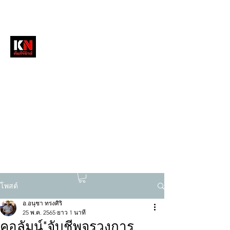
หนังสือพิมพ์คัมภีร์นิวส์
สื่อลึกวงการสงฆ์ เจาะตรงพระเครื่องดัง
tukompee07@gmail.com
0614034151
โพสต์
อ.อนุชา ทรงศิริ
25 พ.ค. 2565
ยาว 1 นาที
คอลัมน์"จับชีพจรวงการ