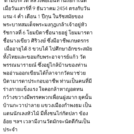
ตามประวัติ หลวงพ่อเฮ็นท่านถือกำเนิด
เมื่อวันเสาร์ที่ 9 ธันวาคม 2454 ตรงกับวัน
แรม 4 ค่ำ เดือน 1 ปีกุน ในรัชสมัยของ
พระบาทสมเด็จพระมงกุฎเกล้าเจ้าอยู่หัว
รัชกาลที่ 6 โยมบิดาชื่อนายอยู่ โยมมารดา
ชื่อนางเขียว ศิริวงษ์ ซึ่งมีอาชีพเกษตรกร
เมื่ออายุได้ 8 ขวบได้ ไปศึกษาอักขระสมัย
ทั้งไทยและขอมกับพระอาจารย์แก้ว วัด
พรรณนารายณ์ ซึ่งอยู่ไกล้บ้านของท่าน
พออ่านออกเขียนได้ก็ลาจากวัดมาช่วย
บิดามารดาประกอบอาชีพ ท่านเป็นคนที่มี
ร่างกายแข็งแรง ใจคอกล้าหาญอดทน
กว้างขวางมีพรรคพวกเพื่อนฝูงมาก ยุคนั้น
บ้านกะวาปาลาย แขวงเมืองกำพงธม เป็น
แดนนักเลงหัวไม้ มีทั้งชนไก่กัดปลา ข้อง
อ้อย ฯลฯ เวลามีงานวัดมักจะนัดตีกันเป็น
ประจำ