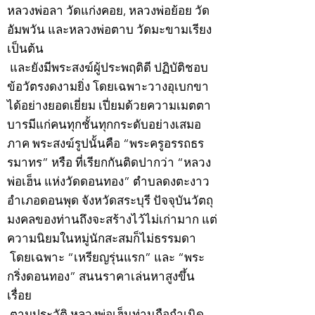
หลวงพ่อลา วัดแก่งคอย, หลวงพ่อย้อย วัด
อัมพวัน และหลวงพ่อตาบ วัดมะขามเรียง
เป็นต้น
และยังมีพระสงฆ์ผู้ประพฤติดี ปฏิบัติชอบ
ข้อวัตรงดงามยิ่ง โดยเฉพาะวางอุเบกขา
ได้อย่างยอดเยี่ยม เปี่ยมด้วยความเมตตา
บารมีแก่คนทุกชั้นทุกกระดับอย่างเสมอ
ภาค พระสงฆ์รูปนั้นคือ “พระครูอรรถธร
รมาทร” หรือ ที่เรียกกันติดปากว่า “หลวง
พ่อเฮ็น แห่งวัดดอนทอง” ตำบลดงตะงาว
อำเภอดอนพุด จังหวัดสระบุรี ปัจจุบันวัตถุ
มงคลของท่านถึงจะสร้างไว้ไม่เก่ามาก แต่
ความนิยมในหมู่นักสะสมก็ไม่ธรรมดา
โดยเฉพาะ “เหรียญรุ่นแรก” และ “พระ
กริ่งดอนทอง” สนนราคาเล่นหาสูงขึ้น
เรื่อย
ตามประวัติ หลวงพ่อเฮ็นท่านถือกำเนิด