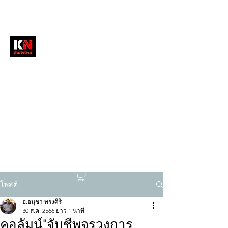
หนังสือพิมพ์คัมภีร์นิวส์
สื่อลึกวงการสงฆ์ เจาะตรงพระเครื่องดัง
tukompee07@gmail.com
0614034151
โพสต์
อ.อนุชา ทรงศิริ
30 ส.ค. 2566
ยาว 1 นาที
คอลัมน์"จับชีพจรวงการ