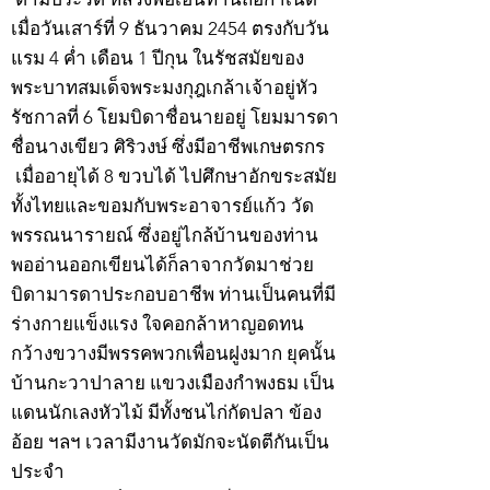
เมื่อวันเสาร์ที่ 9 ธันวาคม 2454 ตรงกับวัน
แรม 4 ค่ำ เดือน 1 ปีกุน ในรัชสมัยของ
พระบาทสมเด็จพระมงกุฎเกล้าเจ้าอยู่หัว
รัชกาลที่ 6 โยมบิดาชื่อนายอยู่ โยมมารดา
ชื่อนางเขียว ศิริวงษ์ ซึ่งมีอาชีพเกษตรกร
เมื่ออายุได้ 8 ขวบได้ ไปศึกษาอักขระสมัย
ทั้งไทยและขอมกับพระอาจารย์แก้ว วัด
พรรณนารายณ์ ซึ่งอยู่ไกล้บ้านของท่าน
พออ่านออกเขียนได้ก็ลาจากวัดมาช่วย
บิดามารดาประกอบอาชีพ ท่านเป็นคนที่มี
ร่างกายแข็งแรง ใจคอกล้าหาญอดทน
กว้างขวางมีพรรคพวกเพื่อนฝูงมาก ยุคนั้น
บ้านกะวาปาลาย แขวงเมืองกำพงธม เป็น
แดนนักเลงหัวไม้ มีทั้งชนไก่กัดปลา ข้อง
อ้อย ฯลฯ เวลามีงานวัดมักจะนัดตีกันเป็น
ประจำ