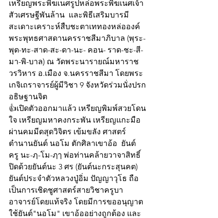
เหรียญพระพิฆเนศรูปหล่อพระพิฆเนศเจ้า
สัวเศรษฐีพันล้าน  และพิธีเสริมบารมี
สะเดาะเคราะห์สืบชะตาเททองหล่อองค์
พระพุทธศาสดานครราชสีมาภิบาล (พฺระ-
พุด-ทะ-สาด-สะ-ดา-นะ- คอน- ราด-ชะ-สี-
มา-พิ-บาล) ณ วัดพระนารายณ์มหาราช 
วรวิหาร อ.เมือง จ.นครราชสีมา โดยพระ
เกจิเถราจารย์ผู้มีวิชา 9 จังหวัดร่วมนั่งปรก
อธิษฐานจิต
👍เปิดตัวออกมาแล้ว เหรียญพิมพ์สวยโดน
ใจ เหรียญมหาคงกระพัน เหรียญแกะมือ
ผ่านคมมีดสุดวิจิตร เข้มขลัง ศาสตร์
ตำนานยันต์ นอโม ตักศิลาเขาอ้อ  ยันต์
ครู นะ-ฦ-โม-ฦๅ พ่อท่านคล้ายวาจาสิทธิ์ 
ปิดด้วยยันต์นะ 3 ศร (ยันต์นะกระสุนคต) 
ยันต์ประจำตัวหลวงปู่อิ่ม ปัญญาวุโธ ถือ
เป็นการเชิดชูศาสตร์สายวิชาครูบา
อาจารย์โดยแท้จริง โดยมีการขออนุญาต
ใช้ยันต์"นอโม" เขาอ้ออย่างถูกต้อง และ