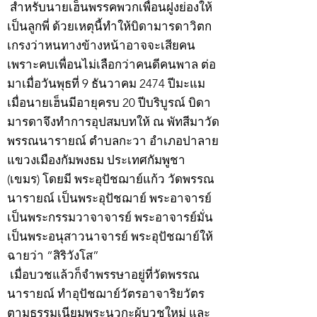
สำหรับนายเฮ็นพรรคพวกเพื่อนฝูงย่องให้
เป็นลูกพี่ ด้วยเหตุนี้ทำให้บิดามารดาวิตก
เกรงว่าหนทางข้างหน้าอาจจะเสียคน
เพราะคบเพื่อนไม่เลือกว่าคนดีคนพาล ต่อ
มาเมื่อวันพุธที่ 9 ธันวาคม 2474 ปีมะแม
เมื่อนายเฮ็นมีอายุครบ 20 ปีบริบูรณ์ บิดา
มารดาจึงทำการอุปสมบทให้ ณ พัทสีมาวัด
พรรณนารายณ์ ตำบลกะวา อำเภอปาลาย
แขวงเมืองกัมพงธม ประเทศกัมพูชา
(เขมร) โดยมี พระอุปัชฌาย์แก้ว วัดพรรณ
นารายณ์ เป็นพระอุปัชฌาย์ พระอาจารย์
เป็นพระกรรมวาจาจารย์ พระอาจารย์มั่น
เป็นพระอนุสาวนาจารย์ พระอุปัชฌาย์ให้
ฉายว่า “สิริวังโส”
เมื่อบวชแล้วก็จำพรรษาอยู่ที่วัดพรรณ
นารายณ์ ทำอุปัชฌาย์วัตรอาจาริยวัตร
ตามธรรมเนียมพระนวกะผู้บวชใหม่ และ