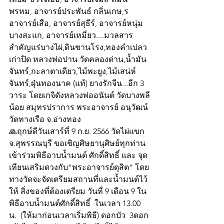
พรหม, อาจารย์ประพันธ์ กลิ่นเกษ,ร 
อาจารย์เสือ, อาจารย์สุธีร์, อาจารย์หนุ่ม 
บางสะแก, อาจารย์เหมี่ยว....มวลสาร
สำคัญแร่บางไผ่,ดินชานโรง,ทองคำเปลว
เก่าปิด หลวงพ่อปาน วัดคลองด่าน,น้ำมัน
จันทร์,กะลาตาเดียว,ไม้พะยูง,ไม้เสน่ห์
จันทร์,ฝุ่นทองนาค (แท้) ยางรักจีน...อีก 3 
วาระ โดยเกจิดังหลวงพ่ออนันต์ วัดบางพลี
น้อย สมุทรปราการ พระอาจารย์ อนุวัฒน์ 
วัดทางเรือ จ.อ่างทอง
🙏ฤกษ์ดีวันเสาร์ที่ 9 ก.ย. 2566 วัดไผ่แขก 
จ.สุพรรณบุรี ขอเชิญศิษยานุศิษย์ทุกท่าน 
เข้าร่วมพิธีอาบน้ำมนต์ ศักดิ์สิทธิ์ และ จุด
เทียนเสริมดวงกับ"พระอาจารย์ดุสิต" โดย
ทางวัดจะจัดเตรียมสถานที่และน้ำมนต์ไว้
ให้ สิ่งของที่ต้องเตรียม วันที่ 9 เดือน 9 ใน
พิธีอาบน้ำมนต์ศักดิ์สิทธิ์  ในเวลา 13.00 
น.  (ให้มาก่อนเวลาเริ่มพิธี) ดอกบัว  3ดอก 