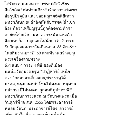
ได้รับความเมตตาจากพระปลัดวิเชียร 
สีลโชโต "พ่อท่านเชียร" เจ้าอาวาสวัดเขา
อ้อรูปปัจจุบัน และขออนุญาตจัดพิธีเทวา
พุทธาภิเษก ณ ถ้ำฉัตทันต์บรรพต (ถ้ำเขา
อ้อ)  ถือว่าเหรียญรุ่นนี้ถูกต้องตามตำรา
ศาสตร์สายวิชา มหาคงกระพัน แห่งตัก
สิลาเขาอ้อ . ปลุกเสกไม่น้อยกว่า 2 วาระ 
รับวัตถุมงคลภายในเดือนต.ค. 66 จัดสร้าง
โดยทีมงานบารมี168 พระพิราพสร้างบุญ 
พระเครื่องลายพราง
👍4 แบบ 4 วาระ 4 พิธี ของดีเมือง
นนท์...วัตถุมงคลรุ่น "ปาฏิหาริย์ เหนือ
ดวง "กะลาตาเดียวแกะ,พระราหูไม้
มงคล, หนุมานหน้าโขนไม้มงคล,หนุมาน
หน้ากระบี่ไม้มงคล  ลูกอมสี่หูห้าตา พิธี
พุทธาภิเษกวาระแรก ณ วัดบางแพรก เมื่อ
วันศุกร์ที่ 18 ส.ค. 2566 โดยพระอาจารย์
หน่อย วัดนก, พระอาจารย์โขง, อาจารย์
เทียม ซิวใจเอื้อ, อาจารย์เจมส์ หมื่น