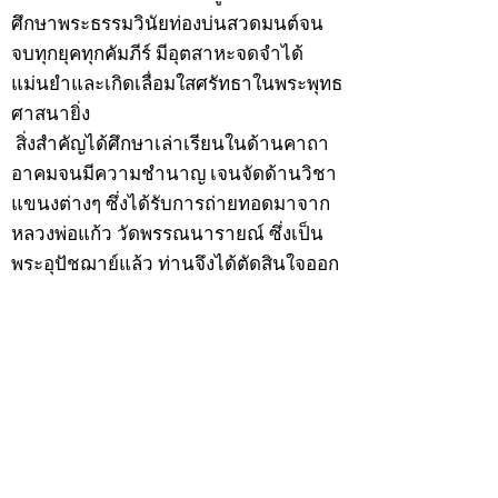
ศึกษาพระธรรมวินัยท่องบ่นสวดมนต์จน
จบทุกยุคทุกคัมภีร์ มีอุตสาหะจดจำได้
แม่นยำและเกิดเลื่อมใสศรัทธาในพระพุทธ
ศาสนายิ่ง
สิ่งสำคัญได้ศึกษาเล่าเรียนในด้านคาถา
อาคมจนมีความชำนาญ เจนจัดด้านวิชา
แขนงต่างๆ ซึ่งได้รับการถ่ายทอดมาจาก
หลวงพ่อแก้ว วัดพรรณนารายณ์ ซึ่งเป็น
พระอุปัชฌาย์แล้ว ท่านจึงได้ตัดสินใจออก
ธุดงค์รอนแรมมาตามป่าและภูเขาเพื่อ
แสวงหาที่สงบวิเวกบำเพ็ญสมณธรรม และ
ปฏิบัติสมถวิปัสสนากัมมัฏฐาน
ต่อมาได้อยู่จำพรรษาที่ “วัดดอนทอง”
เมื่อปี 2479 ระหว่างจำพรรษาอยู่ที่นั่นได้
เป็นที่ศรัทธาของชาวบ้านดอนทองมาก
ด้วยมีศีลาจารวัตรงดงาม ครั้นเมื่อ หลวง