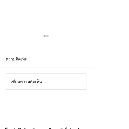
ความคิดเห็น
เขียนความคิดเห็น…
คอลัมน์"จับชีพจรวงการ
คอลัมน์"จับชีพจ
พระ"ประจำพุธที่ 29
พระ"ประจำอังคาร
กรกฎาคม 2569
กรกฎาคม 2569
©2020 by kampeenews. Proudly created with Wix.com