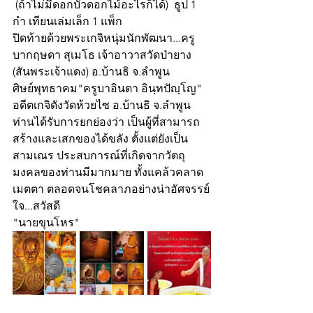
 (ถ้าไม่มีดอกบัวดอกไม้อะไรก็ได้)  ธูป 1 
กำ เทียนเล่มเล็ก 1 แพ็ก
ปิดท้ายด้วยพระเกจิหนุ่มนักพัฒนา...ครู
บากฤษดา สุเมโธ เจ้าอาวาสวัดป่ายาง 
(สันพระเจ้าแดง) อ.บ้านธิ จ.ลำพูน 
ศิษย์พุทธาคม"ครูบาอินตา อินฺทปัญฺโญ" 
อดีตเกจิดังวัดห้วยไซ อ.บ้านธิ จ.ลำพูน
ท่านได้รับการยกย่องว่า เป็นผู้ที่สามารถ
สร้างและเสกของได้ขลัง ตั้งแต่ยังเป็น
สามเณร ประสบการณ์ที่เกิดจากวัตถุ
มงคลของท่านมีมากมาย ทั้งแคล้วคลาด 
เมตตา ตลอดจนโชคลาภอย่างน่าอัศจรรย์
ใจ...สวัสดี
"นายขุนโหร"