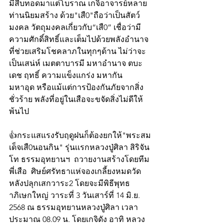
มีสืบทอดมาแต่โบราณ เกจิอาจารย์หลาย
ท่านนิยมสร้าง ด้วย"เสื0"ถือว่าเป็นสัตว์
มงคล วัตถุมงคลเกี่ยวกับ“เสื0” เชื่อว่ามี
ความศักดิ์สิทธิ์และเต็มไปด้วยพลังอำนาจ 
ที่ช่วยเสริมโชคลาภในทุกๆด้าน ไม่ว่าจะ
เป็นเสน่ห์ เมตตาบารมี มหาอำนาจ ตบะ 
เดช ฤทธิ์ ความแข็งแกร่ง มหากัน 
มหาอุด หรือแม้แต่การป้องกันภัยจากสิ่ง
ชั่วร้าย พลังที่อยู่ในเสือจะขจัดสิ่งไม่ดีให้
พ้นไป
👍กระแสแรงรับฤดูฝนก็ต้องยกให้"พระสม
เด็จเสื0นอนกิน" รุ่นเเรกหลวงปู่ศิลา สิริจัน
โท ธรรมอุทยานฯ  ถวายงานสร้างโดยทีม
พี่เสือ  ศิษย์ศรัทธาแห่จองเกลี้ยงหมดวัด
หลังปลุกเสกวาระ2 โดยจะมีพิธีพุทธ
าภิเษกใหญ่ วาระที่ 3 วันเสาร์ที่ 14 มิ.ย. 
2568 ณ ธรรมอุทยานหลวงปู่ศิลา เวลา 
ประมาณ 08.09 น. โดยเกจิดัง อาทิ หลวง