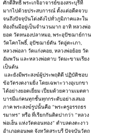
ศักดิ์สิทธิ์ พระเกจิอาจารย์ของสระบุรีที่
มากไปด้วยประสบการณ์ ตั้งแต่อดีตจวบ
จนถึงปัจจุบันโด่งดังไปทั่วภูมิภาคและใน
ท้องถิ่นมีอยู่เป็นจำนวนมาก อาทิ หลวงพ่อ
ยอด วัดหนองปลาหมอ, พระอุปัชฌาย์กาน
วัดโคกโพธิ์, อุปัชฌาย์ตัน วัดอู่ตะเภา,
หลวงพ่อลา วัดแก่งคอย, หลวงพ่อย้อย วัด
อัมพวัน และหลวงพ่อตาบ วัดมะขามเรียง
เป็นต้น
และยังมีพระสงฆ์ผู้ประพฤติดี ปฏิบัติชอบ
ข้อวัตรงดงามยิ่ง โดยเฉพาะวางอุเบกขา
ได้อย่างยอดเยี่ยม เปี่ยมด้วยความเมตตา
บารมีแก่คนทุกชั้นทุกกระดับอย่างเสมอ
ภาค พระสงฆ์รูปนั้นคือ “พระครูอรรถธร
รมาทร” หรือ ที่เรียกกันติดปากว่า “หลวง
พ่อเฮ็น แห่งวัดดอนทอง” ตำบลดงตะงาว
อำเภอดอนพุด จังหวัดสระบุรี ปัจจุบันวัตถุ