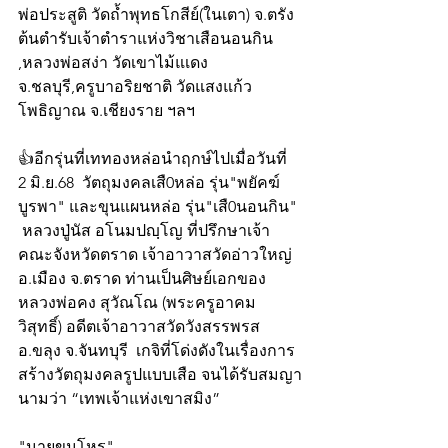
พ่อประสูติ วัดถ้ำพุทธโกสีย์(ในเตา) จ.ตรัง 
ต้นตำรับเจ้าตำราแห่งวิชาเสือนอนกิน 
,หลวงพ่อสง่า วัดเขาไม้แเดง 
จ.ชลบุรี,ครูบาอริยชาติ วัดแสงแก้ว
โพธิญาณ จ.เชียงราย ฯลฯ 
👍อีกรุ่นที่เททองหล่อนำฤกษ์ไปเมื่อวันที่ 
2 มิ.ย.68  วัตถุมงคลเสื0หล่อ รุ่น"พยัคฆ์
บูรพา" และขุนแผนหล่อ รุ่น"เสื0นอนกิน" 
 หลวงปู่นัส อโนมปญฺโญ ที่ปรึกษาเจ้า
คณะจังหวัดตราด เจ้าอาวาสวัดอ่าวใหญ่ 
อ.เมือง จ.ตราด ท่านเป็นศิษย์เอกของ
หลวงพ่อคง สุวัณโณ (พระครูอาคม
วิสุทธิ์) อดีตเจ้าอาวาสวัดวังสรรพรส  
อ.ขลุง จ.จันทบุรี  เกจิที่โด่งดังในเรื่องการ
สร้างวัตถุมงคลรูปแบบเสือ จนได้รับสมญา
นามว่า “เทพเจ้าแห่งเขาสมิง” 
"นายขุนโหร"