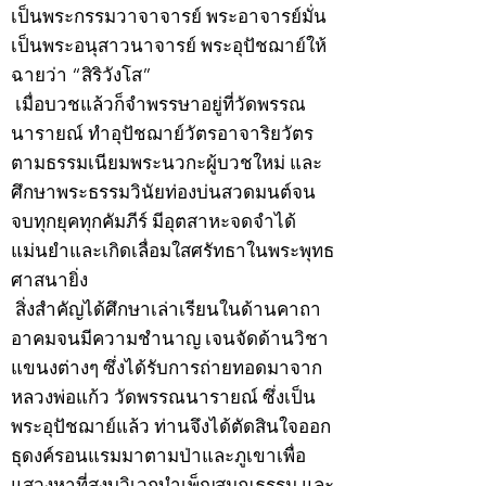
เป็นพระกรรมวาจาจารย์ พระอาจารย์มั่น
เป็นพระอนุสาวนาจารย์ พระอุปัชฌาย์ให้
ฉายว่า “สิริวังโส”
เมื่อบวชแล้วก็จำพรรษาอยู่ที่วัดพรรณ
นารายณ์ ทำอุปัชฌาย์วัตรอาจาริยวัตร
ตามธรรมเนียมพระนวกะผู้บวชใหม่ และ
ศึกษาพระธรรมวินัยท่องบ่นสวดมนต์จน
จบทุกยุคทุกคัมภีร์ มีอุตสาหะจดจำได้
แม่นยำและเกิดเลื่อมใสศรัทธาในพระพุทธ
ศาสนายิ่ง
สิ่งสำคัญได้ศึกษาเล่าเรียนในด้านคาถา
อาคมจนมีความชำนาญ เจนจัดด้านวิชา
แขนงต่างๆ ซึ่งได้รับการถ่ายทอดมาจาก
หลวงพ่อแก้ว วัดพรรณนารายณ์ ซึ่งเป็น
พระอุปัชฌาย์แล้ว ท่านจึงได้ตัดสินใจออก
ธุดงค์รอนแรมมาตามป่าและภูเขาเพื่อ
แสวงหาที่สงบวิเวกบำเพ็ญสมณธรรม และ