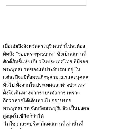
พระ"ประจำพุธที่ 29
พระ"ประจำอังคาร
กรกฎาคม 2569
กรกฎาคม 2569
©2020 by kampeenews. Proudly created with Wix.com
เมื่อเอ่ยถึงจังหวัดสระบุรี คนทั่วไปจะต้อง
คิดถึง “รอยพระพุทธบาท” ซึ่งเป็นสถานที่
ศักดิ์สิทธิ์แห่ง เดียวในประเทศไทย ที่มีรอย
พระพุทธบาทของแท้ประทับรอยอยู่ ใน
แต่ละปีจะมีทั้งพระภิกษุสามเณรและบุคคล
ทั่วไป ทั้งจากในประเทศและต่างประเทศ
ตั้งใจเดินทางมากราบนมัสการ เพราะ
ถือว่าหากได้เดินทางไปกราบรอย
พระพุทธบาท จังหวัดสระบุรีแล้ว เป็นมงคล
สูงสุดในชีวิตก็ว่าได้
ไม่ใช่ว่าสระบุรีจะมีแต่สถานที่เท่านั้นที่