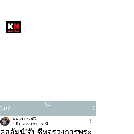
หนังสือพิมพ์คัมภีร์นิวส์
สื่อลึกวงการสงฆ์ เจาะตรงพระเครื่องดัง
tukompee07@gmail.com
0614034151
โพสต์
อ.อนุชา ทรงศิริ
9 มิ.ย. 2568
ยาว 1 นาที
คอลัมน์"จับชีพจรวงการพระ