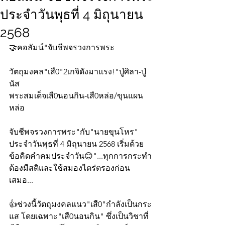
ประจำวันพุธที่ 4 มิถุนายน
2568
🤝คอลัมน์"จับชีพจรวงการพระ
วัตถุมงคล"เสื0"2เกจิดังมาแรง!"ปู่ศิลา-ปู่
นัส
พระสมเด็จเสื0นอนกิน-เสื0หล่อ/ขุนแผน
หล่อ
จับชีพจรวงการพระ"กับ"นายขุนโหร" 
ประจำวันพุธที่ 4 มิถุนายน 2568 เริ่มด้วย
ข้อคิดคำคมประจำวัน😊"...ทุกการกระทำ
ต้องมีสติและใช้สมองไตร่ตรองก่อน
เสมอ...
👍ช่วงนี้วัตถุมงคลแนว"เสื0"กำลังเป็นกระ
แส โดยเฉพาะ"เสื0นอนกิน" ซึ่งเป็นวิชาที่