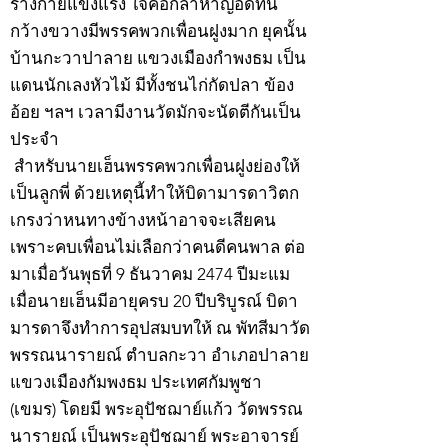
ร่างกายแข็งแรง ใจคอกล้าหาญอดทน
กว้างขวางมีพรรคพวกเพื่อนฝูงมาก ยุคนั้น
บ้านกะวาปาลาย แขวงเมืองกำพงธม เป็น
แดนนักเลงหัวไม้ มีทั้งชนไก่กัดปลา ข้อง
อ้อย ฯลฯ เวลามีงานวัดมักจะนัดตีกันเป็น
ประจำ
สำหรับนายเฮ็นพรรคพวกเพื่อนฝูงย่องให้
เป็นลูกพี่ ด้วยเหตุนี้ทำให้บิดามารดาวิตก
เกรงว่าหนทางข้างหน้าอาจจะเสียคน
เพราะคบเพื่อนไม่เลือกว่าคนดีคนพาล ต่อ
มาเมื่อวันพุธที่ 9 ธันวาคม 2474 ปีมะแม
เมื่อนายเฮ็นมีอายุครบ 20 ปีบริบูรณ์ บิดา
มารดาจึงทำการอุปสมบทให้ ณ พัทสีมาวัด
พรรณนารายณ์ ตำบลกะวา อำเภอปาลาย
แขวงเมืองกัมพงธม ประเทศกัมพูชา
(เขมร) โดยมี พระอุปัชฌาย์แก้ว วัดพรรณ
นารายณ์ เป็นพระอุปัชฌาย์ พระอาจารย์