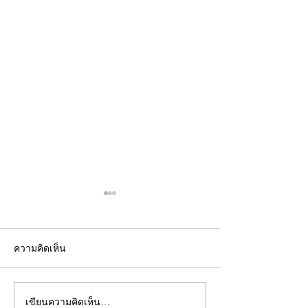
ความคิดเห็น
เขียนความคิดเห็น…
คอลัมน์"จับชีพจรวงการ
คอลัมน์"จับชีพจ