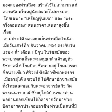
มงคลของท่านถึงจะสร้างไว้ไม่เก่ามาก แต่
ความนิยมในหมู่นักสะสมก็ไม่ธรรมดา
โดยเฉพาะ “เหรียญรุ่นแรก” และ “พระ
กริ่งดอนทอง” สนนราคาเล่นหาสูงขึ้น
เรื่อย
ตามประวัติ หลวงพ่อเฮ็นท่านถือกำเนิด
เมื่อวันเสาร์ที่ 9 ธันวาคม 2454 ตรงกับวัน
แรม 4 ค่ำ เดือน 1 ปีกุน ในรัชสมัยของ
พระบาทสมเด็จพระมงกุฎเกล้าเจ้าอยู่หัว
รัชกาลที่ 6 โยมบิดาชื่อนายอยู่ โยมมารดา
ชื่อนางเขียว ศิริวงษ์ ซึ่งมีอาชีพเกษตรกร
เมื่ออายุได้ 8 ขวบได้ ไปศึกษาอักขระสมัย
ทั้งไทยและขอมกับพระอาจารย์แก้ว วัด
พรรณนารายณ์ ซึ่งอยู่ไกล้บ้านของท่าน
พออ่านออกเขียนได้ก็ลาจากวัดมาช่วย
บิดามารดาประกอบอาชีพ ท่านเป็นคนที่มี