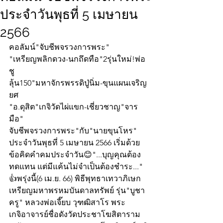
ประจำวันพุธที่ 5 เมษายน
2566
คอลัมน์"จับชีพจรวงการพระ"
"เหรียญพลิกดวง-นกถึดทือ"2รุ่นใหม่!พ่อ
ชู
ลุ้น150"มหาจักรพรรดิปู่นิ่ม-ขุนแผนเจริญ
ยศ
"อ.ดุสิต"เกจิวัดไผ่แขก-เชี่ยวชาญ"จาร
มือ"
จับชีพจรวงการพระ"กับ"นายขุนโหร" 
ประจำวันพุธที่ 5 เมษายน 2566 เริ่มด้วย
ข้อคิดคำคมประจำวัน😊"...บุญคุณต้อง
ทดแทน แต่มีแค้นไม่จำเป็นต้องชำระ..."
👍พรุ่งนี้(6 เม.ย. 66) พิธีพุทธาเทวาภิเษก 
เหรียญมหาพรหมบันดาลทรัพย์ รุ่น"บูชา
ครู" หลวงพ่อเจี๊ยบ วุฑฒิสาโร พระ
เกจิอาจารย์ชื่อดังวัดประชาโฆสิตาราม 