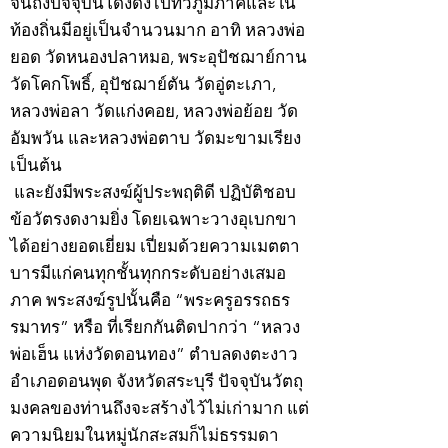
จนถึงปัจจุบันโด่งดังไปทั่วภูมิภาคและใน
ท้องถิ่นมีอยู่เป็นจำนวนมาก อาทิ หลวงพ่อ
ยอด วัดหนองปลาหมอ, พระอุปัชฌาย์กาน
วัดโคกโพธิ์, อุปัชฌาย์ตัน วัดอู่ตะเภา,
หลวงพ่อลา วัดแก่งคอย, หลวงพ่อย้อย วัด
อัมพวัน และหลวงพ่อตาบ วัดมะขามเรียง
เป็นต้น
และยังมีพระสงฆ์ผู้ประพฤติดี ปฏิบัติชอบ
ข้อวัตรงดงามยิ่ง โดยเฉพาะวางอุเบกขา
ได้อย่างยอดเยี่ยม เปี่ยมด้วยความเมตตา
บารมีแก่คนทุกชั้นทุกกระดับอย่างเสมอ
ภาค พระสงฆ์รูปนั้นคือ “พระครูอรรถธร
รมาทร” หรือ ที่เรียกกันติดปากว่า “หลวง
พ่อเฮ็น แห่งวัดดอนทอง” ตำบลดงตะงาว
อำเภอดอนพุด จังหวัดสระบุรี ปัจจุบันวัตถุ
มงคลของท่านถึงจะสร้างไว้ไม่เก่ามาก แต่
ความนิยมในหมู่นักสะสมก็ไม่ธรรมดา