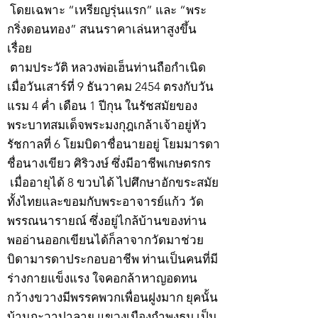
โดยเฉพาะ “เหรียญรุ่นแรก” และ “พระ
กริ่งดอนทอง” สนนราคาเล่นหาสูงขึ้น
เรื่อย
ตามประวัติ หลวงพ่อเฮ็นท่านถือกำเนิด
เมื่อวันเสาร์ที่ 9 ธันวาคม 2454 ตรงกับวัน
แรม 4 ค่ำ เดือน 1 ปีกุน ในรัชสมัยของ
พระบาทสมเด็จพระมงกุฎเกล้าเจ้าอยู่หัว
รัชกาลที่ 6 โยมบิดาชื่อนายอยู่ โยมมารดา
ชื่อนางเขียว ศิริวงษ์ ซึ่งมีอาชีพเกษตรกร
เมื่ออายุได้ 8 ขวบได้ ไปศึกษาอักขระสมัย
ทั้งไทยและขอมกับพระอาจารย์แก้ว วัด
พรรณนารายณ์ ซึ่งอยู่ไกล้บ้านของท่าน
พออ่านออกเขียนได้ก็ลาจากวัดมาช่วย
บิดามารดาประกอบอาชีพ ท่านเป็นคนที่มี
ร่างกายแข็งแรง ใจคอกล้าหาญอดทน
กว้างขวางมีพรรคพวกเพื่อนฝูงมาก ยุคนั้น
บ้านกะวาปาลาย แขวงเมืองกำพงธม เป็น