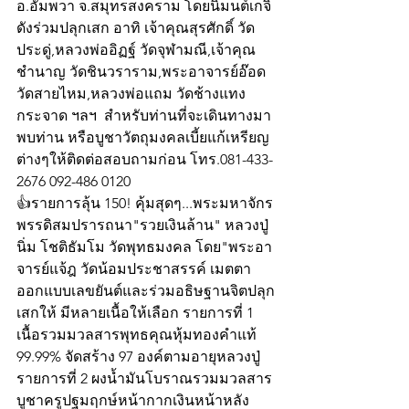
อ.อัมพวา จ.สมุทรสงคราม โดยนิมนต์เกจิ
ดังร่วมปลุกเสก อาทิ เจ้าคุณสุรศักดิ์ วัด
ประดู่,หลวงพ่ออิฏฐ์ วัดจุฬามณี,เจ้าคุณ
ชำนาญ วัดชินวราราม,พระอาจารย์อ๊อด 
วัดสายไหม,หลวงพ่อแถม วัดช้างแทง
กระจาด ฯลฯ  สำหรับท่านที่จะเดินทางมา
พบท่าน หรือบูชาวัตถุมงคลเบี้ยแก้เหรียญ
ต่างๆให้ติดต่อสอบถามก่อน โทร.081-433-
2676 092-486 0120 
👍รายการลุ้น 150! คุ้มสุดๆ...พระมหาจักร
พรรดิสมปรารถนา"รวยเงินล้าน" หลวงปู่
นิ่ม โชติธัมโม วัดพุทธมงคล โดย"พระอา
จารย์แจ้ฎ วัดน้อมประชาสรรค์ เมตตา
ออกแบบเลขยันต์และร่วมอธิษฐานจิตปลุก
เสกให้ มีหลายเนื้อให้เลือก รายการที่ 1 
เนื้อรวมมวลสารพุทธคุณหุ้มทองคำแท้ 
99.99% จัดสร้าง 97 องค์ตามอายุหลวงปู่ 
รายการที่ 2 ผงน้ำมันโบราณรวมมวลสาร
บูชาครูปฐมฤกษ์หน้ากากเงินหน้าหลัง