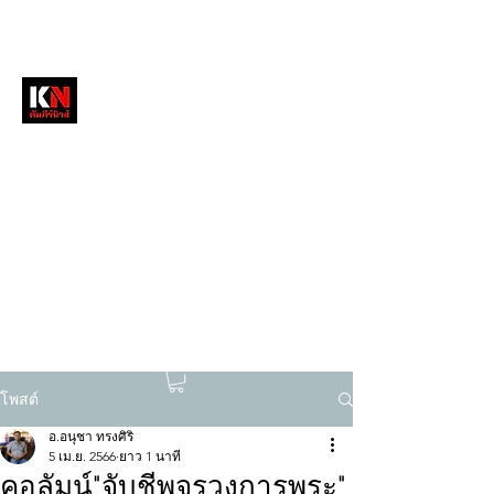
หนังสือพิมพ์คัมภีร์นิวส์
สื่อลึกวงการสงฆ์ เจาะตรงพระเครื่องดัง
tukompee07@gmail.com
0614034151
โพสต์
อ.อนุชา ทรงศิริ
5 เม.ย. 2566
ยาว 1 นาที
คอลัมน์"จับชีพจรวงการพระ"