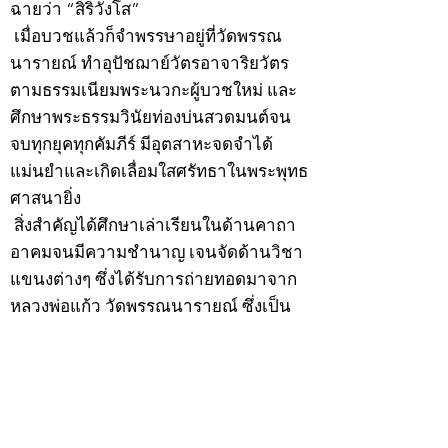
ฉายว่า “สิริวังโส”
เมื่อบวชแล้วก็จำพรรษาอยู่ที่วัดพรรณ
นารายณ์ ทำอุปัชฌาย์วัตรอาจาริยวัตร
ตามธรรมเนียมพระนวกะผู้บวชใหม่ และ
ศึกษาพระธรรมวินัยท่องบ่นสวดมนต์จน
จบทุกยุคทุกคัมภีร์ มีอุตสาหะจดจำได้
แม่นยำและเกิดเลื่อมใสศรัทธาในพระพุทธ
ศาสนายิ่ง
สิ่งสำคัญได้ศึกษาเล่าเรียนในด้านคาถา
อาคมจนมีความชำนาญ เจนจัดด้านวิชา
แขนงต่างๆ ซึ่งได้รับการถ่ายทอดมาจาก
หลวงพ่อแก้ว วัดพรรณนารายณ์ ซึ่งเป็น
พระอุปัชฌาย์แล้ว ท่านจึงได้ตัดสินใจออก
ธุดงค์รอนแรมมาตามป่าและภูเขาเพื่อ
แสวงหาที่สงบวิเวกบำเพ็ญสมณธรรม และ
ปฏิบัติสมถวิปัสสนากัมมัฏฐาน
ต่อมาได้อยู่จำพรรษาที่ “วัดดอนทอง”