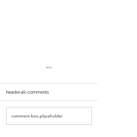
header.all-comments
comment-box.placeholder
คอลัมน์"จับชีพจรวงการ
คอลัมน์"จับชีพจ
พระ"ประจำพุธที่ 29
พระ"ประจำอังคาร
กรกฎาคม 2569
กรกฎาคม 2569