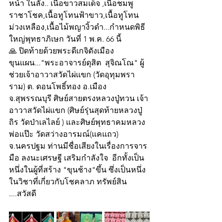
หน้า ในลัง.. เนื้อขาวสมเด็จ ,เนื้อชมพู
ราชาโชค,เนื้อทูโทนฟ้าขาว,เนื้อทูโทน
ม่วงเหลือง,เนื้อไม้พญางิ้วดำ...กำหนดพิธี
ใหญ่พุทธาภิเษก วันที่ 1 พ.ค. 66 นี้
🙏 ปิดท้ายด้วยพระดีเกจิดังเมือง
ขุนแผน..."พระอาจารย์ดุสิต  สุจิณโณ" ผู้
ช่วยเจ้าอาวาสวัดไผ่แขก (วัดอุทุมพรา
ราม) ต. ดอนโพธิ์ทอง อ.เมือง 
จ.สุพรรณบุรี ศิษย์สายตรงหลวงปู่ทวน เจ้า
อาวาสวัดไผ่แขก (ศิษย์รุ่นสุดท้ายหลวงปู่
ถิร วัดป่าเลไลย์ ) และศิษย์พุทธาคมหลวง
พ่อแป๊ะ วัดสว่างอารมณ์(แคแถว) 
จ.นครปฐม ท่านมีชื่อเสียงในเรื่องการจาร
มือ ลงนะเศรษฐี เสริมกำลังใจ  อีกทั้งเป็น
หนึ่งในผู้ที่สร้าง "ขุนช้าง"ขึ้น ซึ่งเป็นหนึ่ง
ในวิชาที่เกี่ยวกับโชคลาภ ทรัพย์สิน 
....สวัสดี