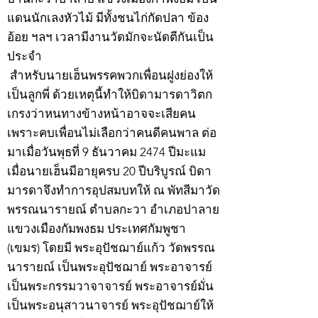
แดนนักเลงหัวไม้ มีทั้งชนไก่กัดปลา ข้อง
อ้อย ฯลฯ เวลามีงานวัดมักจะนัดตีกันเป็น
ประจำ
สำหรับนายเฮ็นพรรคพวกเพื่อนฝูงย่องให้
เป็นลูกพี่ ด้วยเหตุนี้ทำให้บิดามารดาวิตก
เกรงว่าหนทางข้างหน้าอาจจะเสียคน
เพราะคบเพื่อนไม่เลือกว่าคนดีคนพาล ต่อ
มาเมื่อวันพุธที่ 9 ธันวาคม 2474 ปีมะแม
เมื่อนายเฮ็นมีอายุครบ 20 ปีบริบูรณ์ บิดา
มารดาจึงทำการอุปสมบทให้ ณ พัทสีมาวัด
พรรณนารายณ์ ตำบลกะวา อำเภอปาลาย
แขวงเมืองกัมพงธม ประเทศกัมพูชา
(เขมร) โดยมี พระอุปัชฌาย์แก้ว วัดพรรณ
นารายณ์ เป็นพระอุปัชฌาย์ พระอาจารย์
เป็นพระกรรมวาจาจารย์ พระอาจารย์มั่น
เป็นพระอนุสาวนาจารย์ พระอุปัชฌาย์ให้