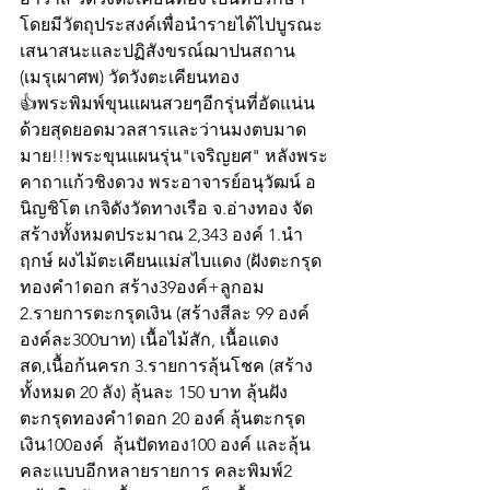
โดยมีวัตถุประสงค์เพื่อนำรายได้ไปบูรณะ
เสนาสนะและปฏิสังขรณ์ฌาปนสถาน 
(เมรุเผาศพ) วัดวังตะเคียนทอง
👍พระพิมพ์ขุนแผนสวยๆอีกรุ่นที่อัดแน่น
ด้วยสุดยอดมวลสารและว่านมงตบมาด
มาย!!!พระขุนแผนรุ่น"เจริญยศ" หลังพระ
คาถาแก้วชิงดวง พระอาจารย์อนุวัฒน์ อ
นิญชิโต เกจิดังวัดทางเรือ จ.อ่างทอง จัด
สร้างทั้งหมดประมาณ 2,343 องค์ 1.นำ
ฤกษ์ ผงไม้ตะเคียนแม่สไบแดง (ฝังตะกรุด
ทองคำ1ดอก สร้าง39องค์+ลูกอม 
2.รายการตะกรุดเงิน (สร้างสีละ 99 องค์ 
องค์ละ300บาท) เนื้อไม้สัก, เนื้อแดง
สด,เนื้อก้นครก 3.รายการลุ้นโชค (สร้าง
ทั้งหมด 20 ลัง) ลุ้นละ 150 บาท ลุ้นฝัง
ตะกรุดทองคำ1ดอก 20 องค์ ลุ้นตะกรุด
เงิน100องค์  ลุ้นปัดทอง100 องค์ และลุ้น
คละแบบอีกหลายรายการ คละพิมพ์2 