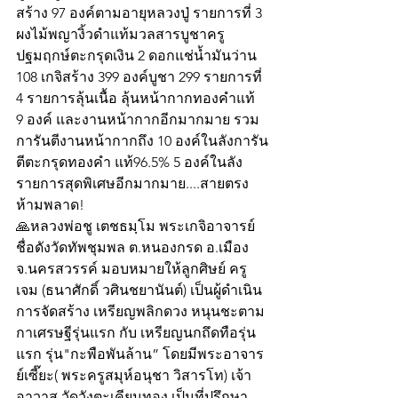
สร้าง 97 องค์ตามอายุหลวงปู่ รายการที่ 3 
ผงไม้พญางิ้วดำแท้มวลสารบูชาครู
ปฐมฤกษ์ตะกรุดเงิน 2 ดอกแช่น้ำมันว่าน 
108 เกจิสร้าง 399 องค์บูชา 299 รายการที่ 
4 รายการลุ้นเนื้อ ลุ้นหน้ากากทองคำแท้ 
9 องค์ และงานหน้ากากอีกมากมาย รวม
การันตีงานหน้ากากถึง 10 องค์ในลังการัน
ตีตะกรุดทองคำ แท้96.5% 5 องค์ในลัง
รายการสุดพิเศษอีกมากมาย....สายตรง
ห้ามพลาด!
🙏หลวงพ่อชู เตชธมฺโม พระเกจิอาจารย์
ชื่อดังวัดทัพชุมพล ต.หนองกรด อ.เมือง 
จ.นครสวรรค์ มอบหมายให้ลูกศิษย์ ครู
เจม (ธนาศักดิ์ วศินชยานันต์) เป็นผู้ดำเนิน
การจัดสร้าง เหรียญพลิกดวง หนุนชะตาม
กาเศรษฐีรุ่นแรก กับ เหรียญนกถึดทือรุ่น
แรก รุ่น"กะพือพันล้าน” โดยมีพระอาจาร
ย์เซี๊ยะ( พระครูสมุห์อนุชา วิสารโท) เจ้า
อาวาส วัดวังตะเคียนทอง เป็นที่ปรึกษา 