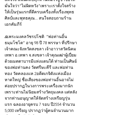
มั่นใจว่า"ไม่ผิดหวัง"เพราะเราตั้งใจสร้าง
ให้เป็นรุ่นแรกที่ดีครบเครื่องทั้งเรื่องพุทธ
ศิลป์และพุทธคุณ... สนใจสอบถามร้าน
เอกคัมภีร์
🙏พระมงคลวัชรปโชติ  ”พ่อท่านอิ้น 
ธมฺมโชโต” อายุ 98 ปี 78 พรรษา ที่ปรึกษา
เจ้าคณะจังหวัดสงขลา เจ้าอาวาสวัดนิคม
เทพา อ.เทพา จ.สงขลา เจ้าคุณเฒ่าผู้เปี่ยม
ด้วยเมตตาบารมีแห่งแดนใต้ ท่านเป็นศิษย์
ของพ่อท่านคง วัดศรีษะคีรี และพ่อท่าน
ทอง วัดคลองแห 2อดีตเกจิดังแห่งเมือง
หาดใหญ่ ชื่อเสียงของพ่อท่านอิ้นอาจไม่
ค่อยปรากฏในวงการพระเครื่องมากนัก 
เพราะท่านไม่นิยมสร้างวัตถุมงคล แต่หลัง
จากท่านอนุญาตให้จัดสร้างเหรียญรุ่น
แรก ฉลองอายุครบ 7 รอบ ปี2554 จำนวน 
5,000 เหรียญ ปรากฏว่าผู้คนจำนวนมาก