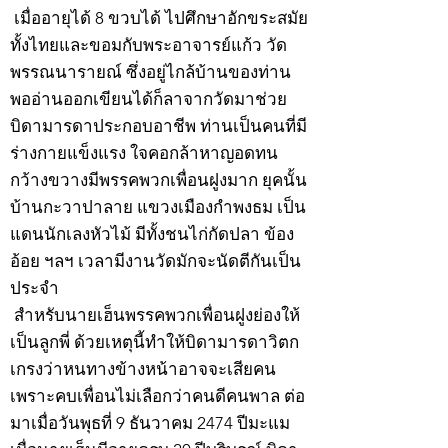
เมื่ออายุได้ 8 ขวบได้ ไปศึกษาอักขระสมัย
ทั้งไทยและขอมกับพระอาจารย์แก้ว วัด
พรรณนารายณ์ ซึ่งอยู่ไกล้บ้านของท่าน
พออ่านออกเขียนได้ก็ลาจากวัดมาช่วย
บิดามารดาประกอบอาชีพ ท่านเป็นคนที่มี
ร่างกายแข็งแรง ใจคอกล้าหาญอดทน
กว้างขวางมีพรรคพวกเพื่อนฝูงมาก ยุคนั้น
บ้านกะวาปาลาย แขวงเมืองกำพงธม เป็น
แดนนักเลงหัวไม้ มีทั้งชนไก่กัดปลา ข้อง
อ้อย ฯลฯ เวลามีงานวัดมักจะนัดตีกันเป็น
ประจำ
สำหรับนายเฮ็นพรรคพวกเพื่อนฝูงย่องให้
เป็นลูกพี่ ด้วยเหตุนี้ทำให้บิดามารดาวิตก
เกรงว่าหนทางข้างหน้าอาจจะเสียคน
เพราะคบเพื่อนไม่เลือกว่าคนดีคนพาล ต่อ
มาเมื่อวันพุธที่ 9 ธันวาคม 2474 ปีมะแม