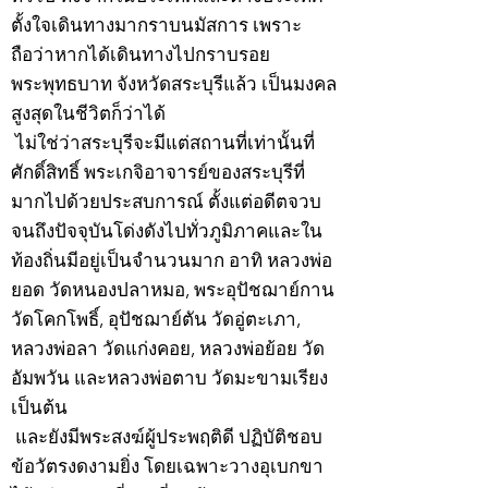
ตั้งใจเดินทางมากราบนมัสการ เพราะ
ถือว่าหากได้เดินทางไปกราบรอย
พระพุทธบาท จังหวัดสระบุรีแล้ว เป็นมงคล
สูงสุดในชีวิตก็ว่าได้
ไม่ใช่ว่าสระบุรีจะมีแต่สถานที่เท่านั้นที่
ศักดิ์สิทธิ์ พระเกจิอาจารย์ของสระบุรีที่
มากไปด้วยประสบการณ์ ตั้งแต่อดีตจวบ
จนถึงปัจจุบันโด่งดังไปทั่วภูมิภาคและใน
ท้องถิ่นมีอยู่เป็นจำนวนมาก อาทิ หลวงพ่อ
ยอด วัดหนองปลาหมอ, พระอุปัชฌาย์กาน
วัดโคกโพธิ์, อุปัชฌาย์ตัน วัดอู่ตะเภา,
หลวงพ่อลา วัดแก่งคอย, หลวงพ่อย้อย วัด
อัมพวัน และหลวงพ่อตาบ วัดมะขามเรียง
เป็นต้น
และยังมีพระสงฆ์ผู้ประพฤติดี ปฏิบัติชอบ
ข้อวัตรงดงามยิ่ง โดยเฉพาะวางอุเบกขา