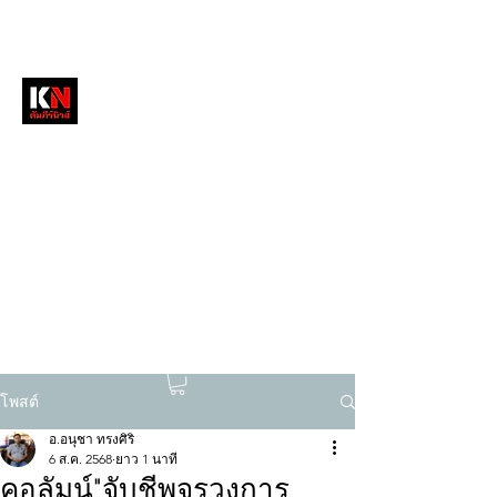
หนังสือพิมพ์คัมภีร์นิวส์
สื่อลึกวงการสงฆ์ เจาะตรงพระเครื่องดัง
tukompee07@gmail.com
0614034151
โพสต์
อ.อนุชา ทรงศิริ
6 ส.ค. 2568
ยาว 1 นาที
คอลัมน์"จับชีพจรวงการ