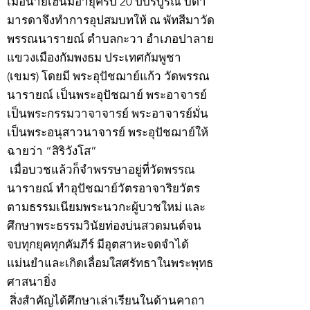
เมื่อนายเฮ็นมีอายุครบ 20 ปีบริบูรณ์ บิดา
มารดาจึงทำการอุปสมบทให้ ณ พัทสีมาวัด
พรรณนารายณ์ ตำบลกะวา อำเภอปาลาย
แขวงเมืองกัมพงธม ประเทศกัมพูชา
(เขมร) โดยมี พระอุปัชฌาย์แก้ว วัดพรรณ
นารายณ์ เป็นพระอุปัชฌาย์ พระอาจารย์
เป็นพระกรรมวาจาจารย์ พระอาจารย์มั่น
เป็นพระอนุสาวนาจารย์ พระอุปัชฌาย์ให้
ฉายว่า “สิริวังโส”
เมื่อบวชแล้วก็จำพรรษาอยู่ที่วัดพรรณ
นารายณ์ ทำอุปัชฌาย์วัตรอาจาริยวัตร
ตามธรรมเนียมพระนวกะผู้บวชใหม่ และ
ศึกษาพระธรรมวินัยท่องบ่นสวดมนต์จน
จบทุกยุคทุกคัมภีร์ มีอุตสาหะจดจำได้
แม่นยำและเกิดเลื่อมใสศรัทธาในพระพุทธ
ศาสนายิ่ง
สิ่งสำคัญได้ศึกษาเล่าเรียนในด้านคาถา