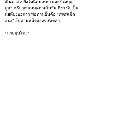
เดินทางไปยังวัดนิคมเทพา และร่วมบุญ
บูชาเหรียญจนหมดภายในวันเดียว นับเป็น
นัยที่บ่งบอกว่า พ่อท่านอิ้นคือ “เพชรเม็ด
งาม” อีกท่านหนึ่งของจ.สงขลา
"นายขุนโหร"