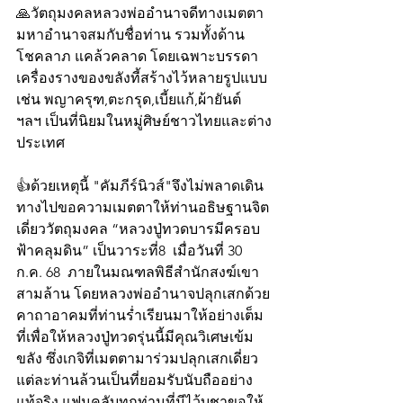
🙏วัตถุมงคลหลวงพ่ออำนาจดีทางเมตตา 
มหาอำนาจสมกับชื่อท่าน รวมทั้งด้าน
โชคลาภ แคล้วคลาด โดยเฉพาะบรรดา
เครื่องรางของขลังที้สร้างไว้หลายรูปแบบ 
เช่น พญาครุฑ,ตะกรุด,เบี้ยแก้,ผ้ายันต์ 
ฯลฯ เป็นที่นิยมในหมู่ศิษย์ชาวไทยและต่าง
ประเทศ
👍ด้วยเหตุนี้ "คัมภีร์นิวส์"จึงไม่พลาดเดิน
ทางไปขอความเมตตาให้ท่านอธิษฐานจิต
เดี่ยววัตถุมงคล “หลวงปู่ทวดบารมีครอบ
ฟ้าคลุมดิน” เป็นวาระที่8  เมื่อวันที่ 30 
ก.ค. 68  ภายในมณฑลพิธีสำนักสงฆ์เขา
สามล้าน โดยหลวงพ่ออำนาจปลุกเสกด้วย
คาถาอาคมที่ท่านร่ำเรียนมาให้อย่างเต็ม
ที่เพื่อให้หลวงปู่ทวดรุ่นนี้มีคุณวิเศษเข้ม
ขลัง ซึ่งเกจิที่เมตตามาร่วมปลุกเสกเดี่ยว
แต่ละท่านล้วนเป็นที่ยอมรับนับถืออย่าง
แท้จริง แฟนคลับทุกท่านที่มีไว้บูชาขอให้