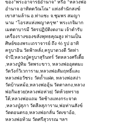
ของ"พระอาจารย์อำนาจ" หรือ "หลวงพ่อ
อำนาจ อาทิตตวัณโณ" แห่งสำนักสงฆ์
เขาสามล้าน อ.ท่าแซะ จ.ชุมพร สมญา
นาม "โอรสแห่งพญาครุฑ" พระเกจิมาก
เมตตาบารมี วัตรปฏิบัติงดงาม เจ้าตำรับ
เครื่องรางของขลังพุทธคุณสูง ท่านเป็น
ศิษย์ของพระเถราจารย์ ถึง 46 รูป อาทิ 
ครูบาอิน วัดฟ้าหลั่ง,ครูบาดวงดี วัดท่า
จำปี,หลวงปู่ครูบาสุรินทร์ วัดหลวงศรีเตี้ย 
,หลวงปู่ทิม วัดพระขาว, หลวงพ่ออุตตมะ 
วัดวังก์วิเวการาม,หลวงพ่อสัมฤทธิ์และ
หลวงพ่อวัชระ วัดถ้ำแฝด, หลวงพ่อสง่า 
วัดบ้านหม้อ,หลวงพ่ออุ้น วัดตาลกง,หลวง
พ่อกิมฮวย(หลวงพ่อห่วย) วัดห้วยทราย
ใต้,หลวงพ่อแถม วัดช้างแทงกระจาด 
,หลวงปู่สุภา วัดสีลสุภาราม,พ่อท่านสังข์ 
วัดดอนตรอ,หลวงพ่อกลั่น วัดเขาอ้อ, 
หลวงพ่อท้วม วัดศรีสุวรรณ ฯลฯ