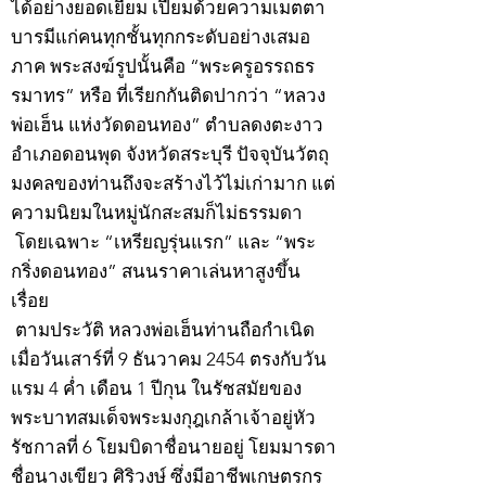
ได้อย่างยอดเยี่ยม เปี่ยมด้วยความเมตตา
บารมีแก่คนทุกชั้นทุกกระดับอย่างเสมอ
ภาค พระสงฆ์รูปนั้นคือ “พระครูอรรถธร
รมาทร” หรือ ที่เรียกกันติดปากว่า “หลวง
พ่อเฮ็น แห่งวัดดอนทอง” ตำบลดงตะงาว
อำเภอดอนพุด จังหวัดสระบุรี ปัจจุบันวัตถุ
มงคลของท่านถึงจะสร้างไว้ไม่เก่ามาก แต่
ความนิยมในหมู่นักสะสมก็ไม่ธรรมดา
โดยเฉพาะ “เหรียญรุ่นแรก” และ “พระ
กริ่งดอนทอง” สนนราคาเล่นหาสูงขึ้น
เรื่อย
ตามประวัติ หลวงพ่อเฮ็นท่านถือกำเนิด
เมื่อวันเสาร์ที่ 9 ธันวาคม 2454 ตรงกับวัน
แรม 4 ค่ำ เดือน 1 ปีกุน ในรัชสมัยของ
พระบาทสมเด็จพระมงกุฎเกล้าเจ้าอยู่หัว
รัชกาลที่ 6 โยมบิดาชื่อนายอยู่ โยมมารดา
ชื่อนางเขียว ศิริวงษ์ ซึ่งมีอาชีพเกษตรกร