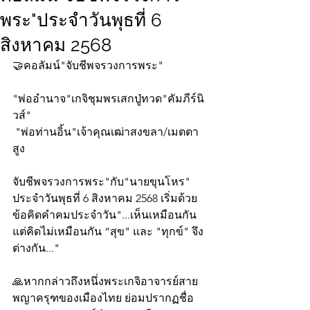
พระ"ประจำวันพุธที่ 6
สิงหาคม 2568
🤝คอลัมน์"จับชีพจรวงการพระ"
"พ่ออำนาจ"เกจิชุมพรเสกปู่ทวด"คัมภีร์นิ
วส์"
 "พ่อท่านอิ้น"เจ้าคุณเฒ่าสงขลา/เมตตา
สูง
จับชีพจรวงการพระ"กับ"นายขุนโหร" 
ประจำวันพุธที่ 6 สิงหาคม 2568 เริ่มด้วย
ข้อคิดคำคมประจำวัน"...เห็นเหมือนกัน 
แต่คิดไม่เหมือนกัน “สุข" และ "ทุกข์" จึง
ต่างกัน..." 
🙏หากกล่าวถึงหนึ่งพระเกจิอาจารย์สาย
พญาครุฑของเมืองไทย ย่อมปรากฏชื่อ