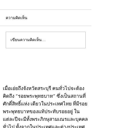
ความคิดเห็น
เขียนความคิดเห็น…
คอลัมน์"จับชีพจรวงการ
คอลัมน์"จับชีพจ
พระ"ประจำพุธที่ 29
พระ"ประจำอังคาร
กรกฎาคม 2569
กรกฎาคม 2569
©2020 by kampeenews. Proudly created with Wix.com
เมื่อเอ่ยถึงจังหวัดสระบุรี คนทั่วไปจะต้อง
คิดถึง “รอยพระพุทธบาท” ซึ่งเป็นสถานที่
ศักดิ์สิทธิ์แห่ง เดียวในประเทศไทย ที่มีรอย
พระพุทธบาทของแท้ประทับรอยอยู่ ใน
แต่ละปีจะมีทั้งพระภิกษุสามเณรและบุคคล
ทั่วไป ทั้งจากในประเทศและต่างประเทศ