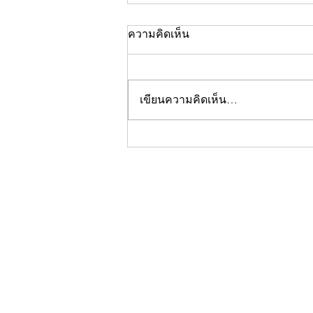
ความคิดเห็น
เขียนความคิดเห็น…
คอลัมน์"จับชีพจรวงการ
พระ"ประจำพฤหัสบดีที่ 30
กรกฎาคม 2569