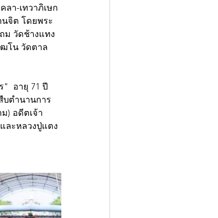
งคลา-เทวาภิเษก 
ฐานจิต โดยพระ
แถม วัดช้างแทง
ัฒโน วัดตาล 
ด้สืบตำนานการ
ม) อดีตเจ้า
ย และหลวงปู่แตง 