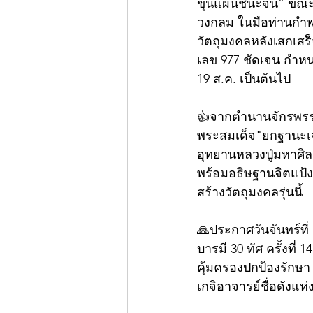
ขุนแผนชนะจน” ขณะอ
วงกลม ในมือท่านกำพ
วัตถุมงคลหลังเสกเสร็จ
เลข 977 ชัดเจน กำหนด
19 ส.ค. เป็นต้นไป
👍จากตำนานจักรพรรดิ
พระสมเด็จ"ยกฐานะเจ้
อุทยานหลวงปู่มหาศิลา 
พร้อมอธิษฐานจิตแป
สร้างวัตถุมงคลรุ่นนี้
🙏ประกาศวันจันทร์ที่
บารมี 30 ทัศ ครั้งที
คุ้มครองปกป้องรักษา
เกจิอาจารย์ชื่อดังแห่