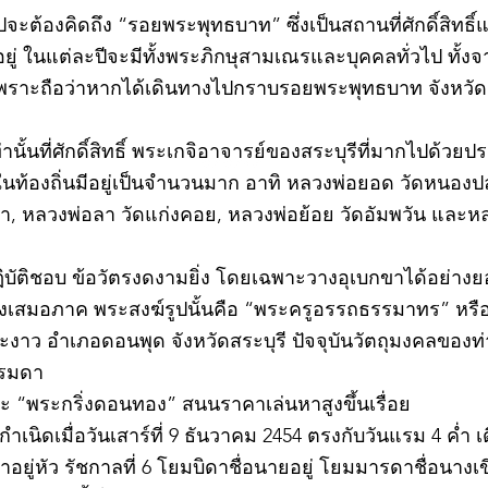
วไปจะต้องคิดถึง “รอยพระพุทธบาท” ซึ่งเป็นสถานที่ศักดิ์สิทธ
่ ในแต่ละปีจะมีทั้งพระภิกษุสามเณรและบุคคลทั่วไป ทั
พราะถือว่าหากได้เดินทางไปกราบรอยพระพุทธบาท จังหวัดสร
ท่านั้นที่ศักดิ์สิทธิ์ พระเกจิอาจารย์ของสระบุรีที่มากไปด้ว
ละในท้องถิ่นมีอยู่เป็นจำนวนมาก อาทิ หลวงพ่อยอด วัดหนอง
ตะเภา, หลวงพ่อลา วัดแก่งคอย, หลวงพ่อย้อย วัดอัมพวัน และ
©2020 by kampeenews. Proudly created with Wix.com
ฏิบัติชอบ ข้อวัตรงดงามยิ่ง โดยเฉพาะวางอุเบกขาได้อย่างย
างเสมอภาค พระสงฆ์รูปนั้นคือ “พระครูอรรถธรรมาทร” หรือ 
าว อำเภอดอนพุด จังหวัดสระบุรี ปัจจุบันวัตถุมงคลของท่า
รรมดา
 “พระกริ่งดอนทอง” สนนราคาเล่นหาสูงขึ้นเรื่อย
เนิดเมื่อวันเสาร์ที่ 9 ธันวาคม 2454 ตรงกับวันแรม 4 ค่ำ เ
ยู่หัว รัชกาลที่ 6 โยมบิดาชื่อนายอยู่ โยมมารดาชื่อนางเขี