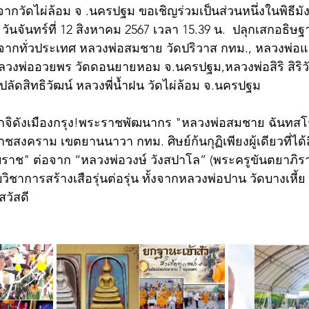
ากวัดไผ่ล้อม จ .นครปฐม ขอเชิญร่วมเป็นส่วนหนึ่งในพิธีมั
ันจันทร์ที่ 12 สิงหาคม 2567 เวลา 15.39 น.  ปลุกเสกอธิษ
สียงจากทั่วประเทศ หลวงพ่อสมชาย วัดปริวาส กทม., หลวงพ่อ
หลวงพ่ออวยพร วัดดอนยายหอม จ.นครปฐม,หลวงพ่อสิริ สิริว
ลัดสิทธิวัฒน์ หลวงพี่น้ำฝน วัดไผ่ล้อม จ.นครปฐม
าชสงคราม เขตยานนาวา กทม. ศิษย์ก้นกุฏิเพียงผู้เดียวที่ไ
คฆราช" ต่อจาก “หลวงพ่อวงษ์ วังสปาโล” (พระครูขันตยาภิรา
วิชาการสร้างเสือรุ่นต่อรุ่น ทั้งจากหลวงพ่อปาน วัดบางเหี้
สวัสดี