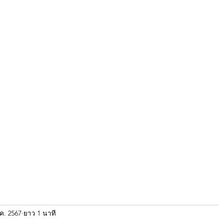
ขุนแผน khun paen
พระเก่าใหม่ยอดนิยม
ร้านพระเอกคัมภีร์
พระกริ
.ค. 2567
ยาว 1 นาที