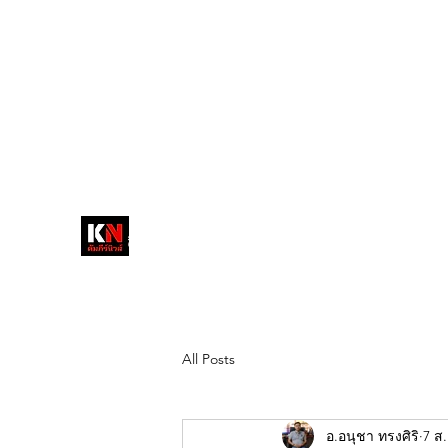
tukompee07@gmail.com
0614034151
หน้าหลัก
พระ
หนังสือพิมพ์คัมภีร์นิ
วส์
สื่อลึกวงการสงฆ์ เจาะตรงพระเครื่อง
ดัง
All Posts
อ.อนุชา ทรงศิริ
7 ส