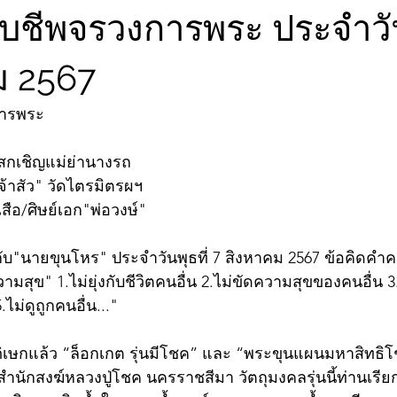
ับชีพจรวงการพระ ประจำวัน
ม 2567
การพระ
เสกเชิญแม่ย่านางรถ
้าสัว" วัดไตรมิตรผฯ
ือ/ศิษย์เอก"พ่อวงษ์"
ับ"นายขุนโหร" ประจำวันพุธที่ 7 สิงหาคม 2567 ข้อคิดคำ
ความสุข" 1.ไม่ยุ่งกับชีวิตคนอื่น 2.ไม่ขัดความสุขของคนอื่น
.ไม่ดูถูกคนอื่น..."
ภิเษกแล้ว “ล็อกเกต รุ่นมีโชค” และ “พระขุนแผนมหาสิทธิโ
นักสงฆ์หลวงปู่โชค นครราชสีมา วัตถุมงคลรุ่นนี้ท่านเรีย