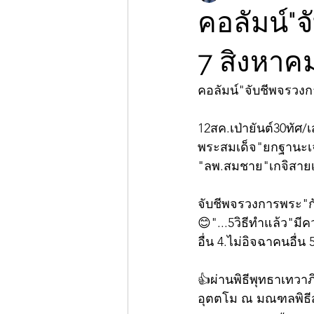
คอลัมน์"จ
7 สิงหาค
คอลัมน์"จับชีพจรวง
12สค.เป่ายันต์30ทัศ/
พระสมเด็จ"ยกฐานะเจ
"ลพ.สมชาย"เกจิสายเส
จับชีพจรวงการพระ"ก
😊"...5วิธีทำแล้ว"มี
อื่น 4.ไม่อิจฉาคนอื่น 5
👍ผ่านพิธีพุทธาเทวา
อุตตโม ณ มณฑลพิธีสำ