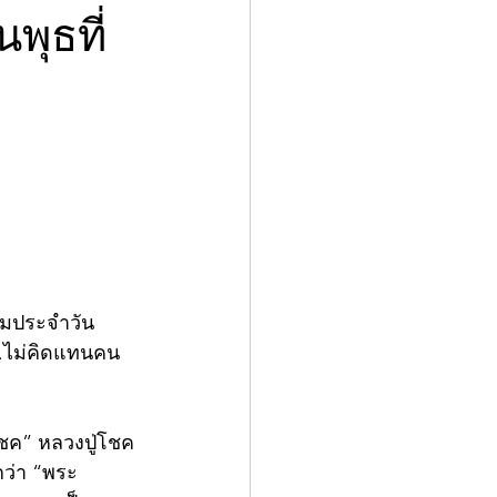
พุธที่
คมประจำวัน
 3.ไม่คิดแทนคน
ชค” หลวงปู่โชค 
กว่า “พระ