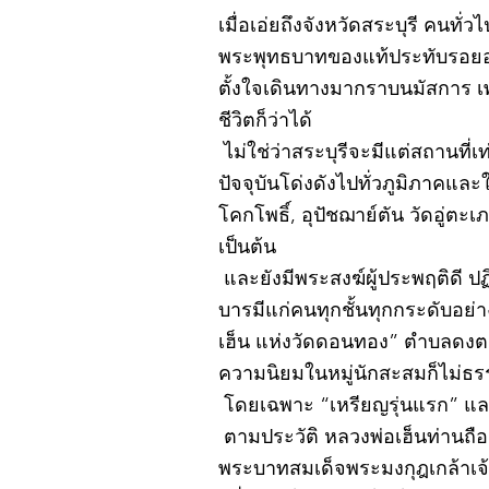
เมื่อเอ่ยถึงจังหวัดสระบุรี คนทั่
พระพุทธบาทของแท้ประทับรอยอยู
ตั้งใจเดินทางมากราบนมัสการ เ
ชีวิตก็ว่าได้
ไม่ใช่ว่าสระบุรีจะมีแต่สถานที่เ
ปัจจุบันโด่งดังไปทั่วภูมิภาคแ
โคกโพธิ์, อุปัชฌาย์ตัน วัดอู่
เป็นต้น
และยังมีพระสงฆ์ผู้ประพฤติดี ป
บารมีแก่คนทุกชั้นทุกกระดับอย่
เฮ็น แห่งวัดดอนทอง” ตำบลดงตะง
ความนิยมในหมู่นักสะสมก็ไม่ธ
โดยเฉพาะ “เหรียญรุ่นแรก” และ
ตามประวัติ หลวงพ่อเฮ็นท่านถือกำ
พระบาทสมเด็จพระมงกุฎเกล้าเจ้าอ