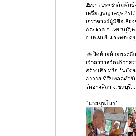
🙏ข่าวประชาสัมพันธ์จ
เหรียญพญาครุฑ2517 ว
เถราจารย์ผู้มีชื่อเ
กระจาด จ.เพชรบุรี,
จ.นนทบุรี และพระครูป
 🙏ปิดท้ายด้วยพระดีเกจิดังเมืองกรุง!พระราชพัฒนากร "หลวงพ่อสมชาย ฉันทสโร"  อายุ 71 ปี 
เจ้าอาวาสวัดปริวาสร
สร้างเสือ หรือ "พยั
อาวาส ที่สืบทอดตำรับ
วัดอ่างศิลา จ.ชลบุรี...
"นายขุนโหร"