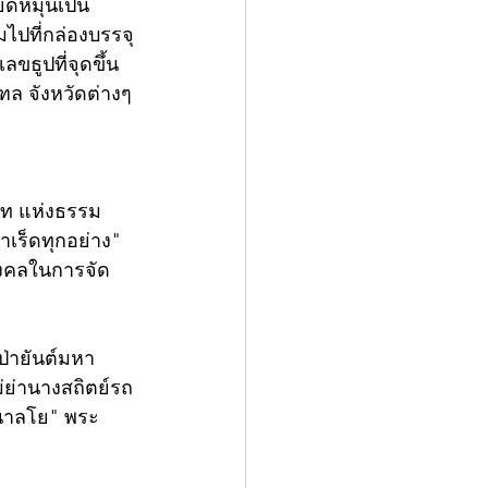
ดหมุนเป็น
ไปที่กล่องบรรจุ
ขธูปที่จุดขึ้น
ฑล จังหวัดต่างๆ 
โท แห่งธรรม
ำเร็ดทุกอย่าง" 
งคลในการจัด
ป่ายันต์มหา
ม่ย่านางสถิตย์รถ
อนาลโย" พระ