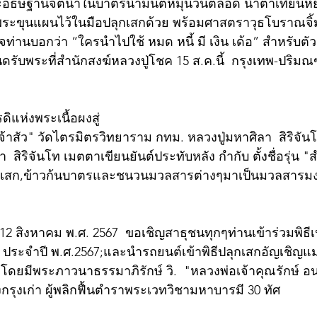
ธิษฐานจิตน้ำในบาตรน้ำมนต์หมุนวนตลอด น้ำตาเทียนหย
ระขุนแผนไว้ในมือปลุกเสกด้วย พร้อมศาสตราวุธโบราณจิ้ม
ท่านบอกว่า “ใครนำไปใช้ หมด หนี้ มี เงิน เด้อ” สำหรับตัวเล
รับพระที่สำนักสงฆ์หลวงปู่โชค 15 ส.ค.นี้  กรุงเทพ-ปริมณ
แห่งพระเนื้อผงสู่
าสัว" วัดไตรมิตรวิทยาราม กทม. หลวงปู่มหาศิลา  สิริจัน
 สิริจันโท เมตตาเขียนยันต์ประทับหลัง กำกับ ตั้งชื่อรุ่น "ส
้งเสก,ข้าวก้นบาตรและชนวนมวลสารต่างๆมาเป็นมวลสารม
 12 สิงหาคม พ.ศ. 2567  ขอเชิญสาธุชนทุกๆท่านเข้าร่วมพิธีเ
่ 14 ประจำปี พ.ศ.2567;และนำรถยนต์เข้าพิธีปลุกเสกอัญเชิญแ
 โดยมีพระภาวนาธรรมาภิรักษ์ วิ.  "หลวงพ่อเจ้าคุณรักษ์ 
งกรุงเก่า ผู้พลิกฟื้นตำราพระเวทวิชามหาบารมี 30 ทัศ 