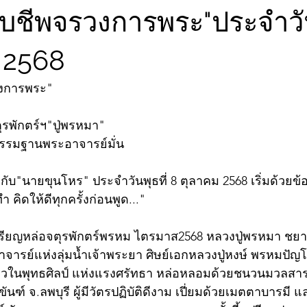
ับชีพจรวงการพระ"ประจำวัน
 2568
วงการพระ"
ุรพักตร์ฯ"ปู่พรหมา"
กรรมฐานพระอาจารย์มั่น
ับ"นายขุนโหร" ประจำวันพุธที่ 8 ตุลาคม 2568 เริ่มด้วย
่ทำ คิดให้ดีทุกครั้งก่อนพูด..." 
หรียญหล่อจตุรพักตร์พรหม ไตรมาส2568 หลวงปู่พรหมา ชยา
จารย์แห่งลุ่มน้ำเจ้าพระยา ศิษย์เอกหลวงปู่หงษ์ พรหมปัญโ
งเดียวในพุทธศิลป์ แห่งแรงศรัทธา หล่อหลอมด้วยชนวนมวล
ันฑ์ จ.ลพบุรี ผู้มีวัตรปฏิบัติดีงาม เปี่ยมด้วยเมตตาบารมี แ