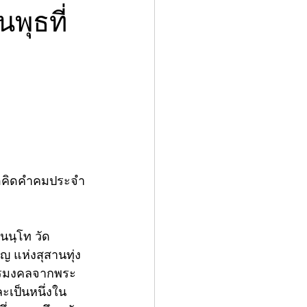
พุธที่
ข้อคิดคำคมประจำ
นนฺโท วัด
ญ แห่งสุสานทุ่ง
สารมงคลจากพระ
ละเป็นหนึ่งใน