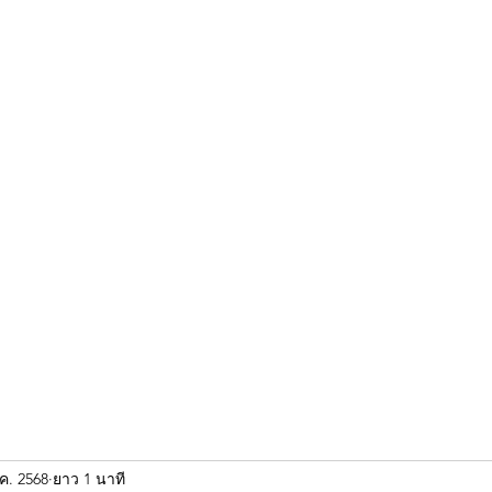
ขุนแผน khun paen
พระเก่าใหม่ยอดนิยม
ร้านพระเอกคัมภีร์
พระกริ
.ค. 2568
ยาว 1 นาที