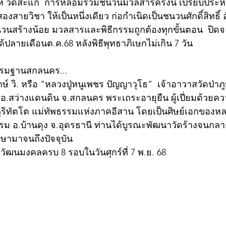
ีห์ วัดสะแก  การหลอมรวมชนวนมวลสารครั้งนี้ เปรียบประหน
องสายวิชา ให้เป็นหนึ่งเดียว ก่อกำเนิดเป็นชนวนศักดิ์สิทธิ์
วนสร้างน้อย มวลสารและพิธีกรรมถูกต้องทุกขั้นตอน  ปิดจอง
้ปลายเดือนต.ค.68 หลังพิธีพุทธาภิเษกไม่เกิน 7 วัน
รรมฐานสกลนคร... 
 วิ. หรือ "หลวงปู่หนูเพชร ปัญญาวุโธ”  เจ้าอาวาสวัดป่าภูม
.สว่างแดนดิน จ.สกลนคร พระเถระอายุยืน ผู้เปี่ยมด้วยคว
ูริทัตโต แม่ทัพธรรมแห่งภาคอีสาน โดยเป็นศิษย์เอกของหล
รม อ.บ้านดุง จ.อุดรธานี ท่านได้บูรณะพัฒนาวัดร้างจนกลา
รรษามาจนถึงปัจจุบัน
ยุวัฒนมงคลครบ 8 รอบในวันศุกร์ที่ 7 พ.ย. 68 