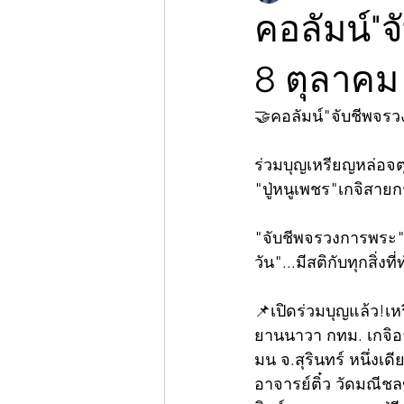
คอลัมน์"จ
8 ตุลาคม
🤝คอลัมน์"จับชีพจร
ร่วมบุญเหรียญหล่อจต
"ปู่หนูเพชร"เกจิสาย
"จับชีพจรวงการพระ"ก
วัน"...มีสติกับทุกสิ่งที
📌เปิดร่วมบุญแล้ว!เ
ยานนาวา กทม. เกจิอา
มน จ.สุรินทร์ หนึ่
อาจารย์ติ๋ว วัดมณีชลข