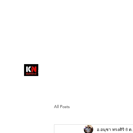
tukompee07@gmail.com
0614034151
หน้าหลัก
พระ
หนังสือพิมพ์คัมภีร์นิ
วส์
สื่อลึกวงการสงฆ์ เจาะตรงพระเครื่อง
ดัง
All Posts
อ.อนุชา ทรงศิริ
8 ต