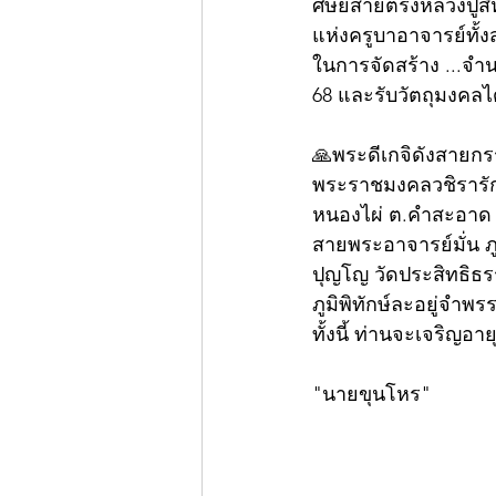
ศิษย์สายตรงหลวงปู่ส
แห่งครูบาอาจารย์ทั้งส
ในการจัดสร้าง ...จำน
68 และรับวัตถุมงคลได
🙏พระดีเกจิดังสายก
พระราชมงคลวชิรารักษ์​
หนองไผ่ ต.คำสะอาด อ
สายพระอาจารย์มั่น ภ
ปุญโญ วัดประสิทธิธร
ภูมิพิทักษ์ละอยู่จำพ
ทั้งนี้ ท่านจะเจริญอา
"นายขุนโหร"