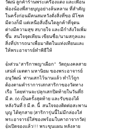
วัฒน์ ลูกค้าร้านพระเครื่องแดง และเพื่อน
พ้องน้องพี่สายบุญอย่างล้นหลาม ที่สำคัญ 
ในครั้งก่อนมีคนสมหวังดั่งสิ่งที่ขอ มีโชค
มีดวงก็มี แต่เหนือสิ่งอื่นใดลูกค้าที่จุดน
ต่างมีความสุข สบายใจ และมีกำลังใจเพิ่ม
ขึ้น  สนใจจุดเทียน เขียนชื่อ/นามสกุลและ
สิ่งที่ปรารถนาเพื่อมาติดในแท่งเทียนและ
ให้พระอาจารย์ทำพิธีให้
👍ส่วน"สาริกาพญาเผือก"  วัตถุมงคลสาย
เสน่ห์ เมตตา มหานิยม ของพระอาจารย์
อนุวัฒน์  ท่านเสกไว้นานแล้ว ทำไว้ถูก
ต้องตามตำราการเสกสาริกาของวัดทาง
เรือ  โดยท่านจะปลุกเสกปิดท้ายในวันที่8 
มี.ค. 66 เป็นครั้งสุดท้าย และรับของได้
หลังวันที่ 8 มี.ค. นี้  สนใจจองติดต่อสะพาน
บุญ ได้ทุกสาย (สาริการุ่นนี้ไม่มีกล่องใส่ 
พระอาจารย์ใส่ซองพร้อมใบคาถาจากวัด)
👍เปิดจองแล้ว!!! พระขุนแผน หลังลาย