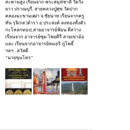
สะพานสูง เรียนจาก พระสมุห์ชาลี วัดวัง
ยาว ปราณบุรี, สายหลวงปู่ศุข วัดปาก
คลองมะขามเฒ่า จ.ชัยนาท เรียนจากครู
ทัน รุจิเรส (ตำรา อ.ประสงค์ ลงทองทั้งตัว
กะโหลกทอง),สายอาจารย์ฟ้อน ดีสว่าง 
เรียนจาก อาจารย์ชุม ไชยคีรี สายเขาอ้อ 
และ เรียนจากอาจารย์หมอริ ภู่โพธิ์ 
ฯลฯ...สวัสดี 
"นายขุนโหร"