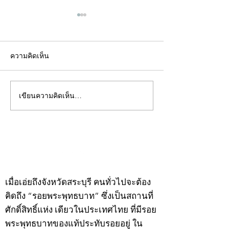
ความคิดเห็น
เขียนความคิดเห็น…
คอลัมน์"จับชีพจรวงการ
คอลัมน์"จับชีพจ
พระ"ประจำพุธที่ 29
พระ"ประจำอังคาร
กรกฎาคม 2569
กรกฎาคม 2569
©2020 by kampeenews. Proudly created with Wix.com
เมื่อเอ่ยถึงจังหวัดสระบุรี คนทั่วไปจะต้อง
คิดถึง “รอยพระพุทธบาท” ซึ่งเป็นสถานที่
ศักดิ์สิทธิ์แห่ง เดียวในประเทศไทย ที่มีรอย
พระพุทธบาทของแท้ประทับรอยอยู่ ใน