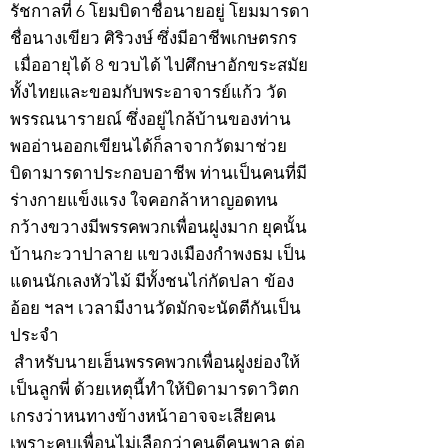
รัชกาลที่ 6 โยมบิดาชื่อนายอยู่ โยมมารดา
ชื่อนางเขียว ศิริวงษ์ ซึ่งมีอาชีพเกษตรกร
เมื่ออายุได้ 8 ขวบได้ ไปศึกษาอักขระสมัย
ทั้งไทยและขอมกับพระอาจารย์แก้ว วัด
พรรณนารายณ์ ซึ่งอยู่ไกล้บ้านของท่าน
พออ่านออกเขียนได้ก็ลาจากวัดมาช่วย
บิดามารดาประกอบอาชีพ ท่านเป็นคนที่มี
ร่างกายแข็งแรง ใจคอกล้าหาญอดทน
กว้างขวางมีพรรคพวกเพื่อนฝูงมาก ยุคนั้น
บ้านกะวาปาลาย แขวงเมืองกำพงธม เป็น
แดนนักเลงหัวไม้ มีทั้งชนไก่กัดปลา ข้อง
อ้อย ฯลฯ เวลามีงานวัดมักจะนัดตีกันเป็น
ประจำ
สำหรับนายเฮ็นพรรคพวกเพื่อนฝูงย่องให้
เป็นลูกพี่ ด้วยเหตุนี้ทำให้บิดามารดาวิตก
เกรงว่าหนทางข้างหน้าอาจจะเสียคน
เพราะคบเพื่อนไม่เลือกว่าคนดีคนพาล ต่อ