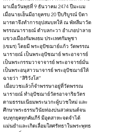
มาเมื่อวันพุธที่ 9 ธันวาคม 2474 ปีมะแม
เมื่อนายเฮ็นมีอายุครบ 20 ปีบริบูรณ์ บิดา
มารดาจึงทำการอุปสมบทให้ ณ พัทสีมาวัด
พรรณนารายณ์ ตำบลกะวา อำเภอปาลาย
แขวงเมืองกัมพงธม ประเทศกัมพูชา
(เขมร) โดยมี พระอุปัชฌาย์แก้ว วัดพรรณ
นารายณ์ เป็นพระอุปัชฌาย์ พระอาจารย์
เป็นพระกรรมวาจาจารย์ พระอาจารย์มั่น
เป็นพระอนุสาวนาจารย์ พระอุปัชฌาย์ให้
ฉายว่า “สิริวังโส”
เมื่อบวชแล้วก็จำพรรษาอยู่ที่วัดพรรณ
นารายณ์ ทำอุปัชฌาย์วัตรอาจาริยวัตร
ตามธรรมเนียมพระนวกะผู้บวชใหม่ และ
ศึกษาพระธรรมวินัยท่องบ่นสวดมนต์จน
จบทุกยุคทุกคัมภีร์ มีอุตสาหะจดจำได้
แม่นยำและเกิดเลื่อมใสศรัทธาในพระพุทธ