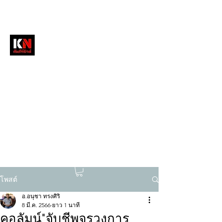
หนังสือพิมพ์คัมภีร์นิวส์
สื่อลึกวงการสงฆ์ เจาะตรงพระเครื่องดัง
tukompee07@gmail.com
0614034151
โพสต์
อ.อนุชา ทรงศิริ
8 มี.ค. 2566
ยาว 1 นาที
คอลัมน์"จับชีพจรวงการ