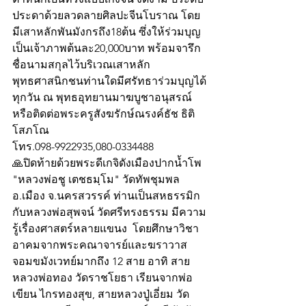
ประดาด้วยลวดลายศิลปะจีนโบราณ โดย
มีเสาหลักพันมังกรถึง18ต้น ซึ่งให้ร่วมบุญ
เป็นเจ้าภาพต้นละ20,000บาท พร้อมจารึก
ชื่อนามสกุลไว้บริเวณเสาหลัก 
พุทธศาสนิกชนท่านใดมีศรัทธาร่วมบุญได้
ทุกวัน ณ พุทธอุทยานมาฆบูชาอนุสรณ์ 
หรือติดต่อพระครูสังฆรักษ์ณรงค์ธัช ธิติ
โสภโณ
โทร.098-9922935,080-0334488
🙏ปิดท้ายด้วยพระดีเกจิดังเมืองปากน้ำโพ 
"หลวงพ่อชู เตชธมฺโม" วัดทัพชุมพล 
อ.เมือง จ.นครสวรรค์ ท่านเป็นสหธรรมิก
กับหลวงพ่อสุพจน์ วัดศรีทรงธรรม มีความ
รู้เรื่องศาสตร์หลายแขนง  โดยศึกษาวิชา
อาคมจากพระคณาจารย์และฆราวาส
จอมขมังเวทย์มากถึง 12 สาย อาทิ สาย
หลวงพ่อทอง วัดราชโยธา เรียนจากพ่อ
เขียน ไกรทองสุข, สายหลวงปู่เอี่ยม วัด