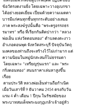
และยังมีพระสงฆ์ผู้ประพฤติดี ปฏิบัติชอบ
ข้อวัตรงดงามยิ่ง โดยเฉพาะวางอุเบกขา
ได้อย่างยอดเยี่ยม เปี่ยมด้วยความเมตตา
บารมีแก่คนทุกชั้นทุกกระดับอย่างเสมอ
ภาค พระสงฆ์รูปนั้นคือ “พระครูอรรถธร
รมาทร” หรือ ที่เรียกกันติดปากว่า “หลวง
พ่อเฮ็น แห่งวัดดอนทอง” ตำบลดงตะงาว
อำเภอดอนพุด จังหวัดสระบุรี ปัจจุบันวัตถุ
มงคลของท่านถึงจะสร้างไว้ไม่เก่ามาก แต่
ความนิยมในหมู่นักสะสมก็ไม่ธรรมดา
โดยเฉพาะ “เหรียญรุ่นแรก” และ “พระ
กริ่งดอนทอง” สนนราคาเล่นหาสูงขึ้น
เรื่อย
ตามประวัติ หลวงพ่อเฮ็นท่านถือกำเนิด
เมื่อวันเสาร์ที่ 9 ธันวาคม 2454 ตรงกับวัน
แรม 4 ค่ำ เดือน 1 ปีกุน ในรัชสมัยของ
พระบาทสมเด็จพระมงกุฎเกล้าเจ้าอยู่หัว