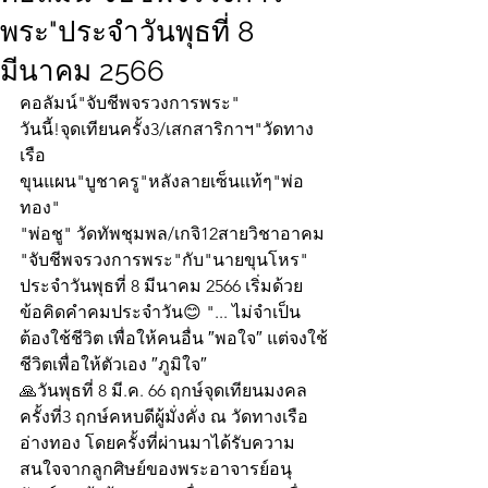
พระ"ประจำวันพุธที่ 8
มีนาคม 2566
คอลัมน์"จับชีพจรวงการพระ"
วันนี้!จุดเทียนครั้ง3/เสกสาริกาฯ"วัดทาง
เรือ
ขุนแผน"บูชาครู"หลังลายเซ็นแท้ๆ"พ่อ
ทอง" 
"พ่อชู" วัดทัพชุมพล/เกจิ12สายวิชาอาคม
"จับชีพจรวงการพระ"กับ"นายขุนโหร" 
ประจำวันพุธที่ 8 มีนาคม 2566 เริ่มด้วย
ข้อคิดคำคมประจำวัน😊 "... ไม่จำเป็น
ต้องใช้ชีวิต เพื่อให้คนอื่น ″พอใจ″ แต่จงใช้
ชีวิตเพื่อให้ตัวเอง ″ภูมิใจ″
🙏วันพุธที่ 8 มี.ค. 66 ฤกษ์จุดเทียนมงคล 
ครั้งที่3 ฤกษ์คหบดีผู้มั่งคั่ง ณ วัดทางเรือ 
อ่างทอง โดยครั้งที่ผ่านมาได้รับความ
สนใจจากลูกศิษย์ของพระอาจารย์อนุ