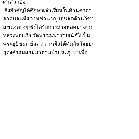
ศาสนายิ่ง
สิ่งสำคัญได้ศึกษาเล่าเรียนในด้านคาถา
อาคมจนมีความชำนาญ เจนจัดด้านวิชา
แขนงต่างๆ ซึ่งได้รับการถ่ายทอดมาจาก
หลวงพ่อแก้ว วัดพรรณนารายณ์ ซึ่งเป็น
พระอุปัชฌาย์แล้ว ท่านจึงได้ตัดสินใจออก
ธุดงค์รอนแรมมาตามป่าและภูเขาเพื่อ
แสวงหาที่สงบวิเวกบำเพ็ญสมณธรรม และ
ปฏิบัติสมถวิปัสสนากัมมัฏฐาน
ต่อมาได้อยู่จำพรรษาที่ “วัดดอนทอง”
เมื่อปี 2479 ระหว่างจำพรรษาอยู่ที่นั่นได้
เป็นที่ศรัทธาของชาวบ้านดอนทองมาก
ด้วยมีศีลาจารวัตรงดงาม ครั้นเมื่อ หลวง
พ่อแพ เจ้าอาวาสวัดดอนทอง มรณภาพลง
ชาวบ้านได้นิมนต์หลวงพ่อเฮ็น ดำรง
ตำแหน่งเจ้าอาวาสสืบต่อมา ปี 2535 ได้
รับพระราชทานเลื่อนสมณศักดิ์เป็นพระครู