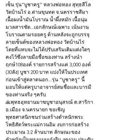
เซ็น รุ่น"บูชาครู" หลวงพ่อทอง สุทฺธสีโล 
วัดบ้านไร่ อ.ด่านขุนทด จ.นครราชสีมา
เนื้อผงน้ำมันโบราณ น้ำผึ้งหมัก เนื้อนุ่ม 
มวลสารชัด...เอกลักษณ์เฉพาะ เน้นงาน
โบราณตามรอยครู ด้านหลังจะถูกบรรจุ
ลายเซ็นต์ของหลวงพ่อทอง วัดบ้านไร่  
โดยที่แทบจะไม่ได้ปรับเสริมเติมแต่งใดๆ 
คงไว้ซึ่งลายมือชื่อของท่าน สร้างนำ
ฤกษ์108องค์ รายการสร้างแค่ 3,000 องค์ 
(30ลัง) บูชา 200 บาท แบ่งให้ในประเทศ
ก่อนเข้าสู่ตลาดนอก...รุ่น “บูชาครู” นี้ 
มอบให้แด่ครูบาอาจารย์สมชื่อและบารมี
ของท่านจริง ๆครับ
🙏พุทธอุทยานมาฆบูชาอนุสรณ์ ต.สาริกา 
อ.เมือง จ.นครนายก ขอเชิญ
พุทธศาสนิกชนร่วมสร้างตำหนักพระ
โพธิสัตว์พระแม่กวนอิม งบการก่อสร้าง
ประมาณ 3.2 ล้านบาท ลักษณะของ
ตำหนักเป็นทรงแบบเก๋งจีน งดงาม ประดับ