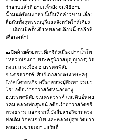
ว่าอาบแล้วดี อาบแล้วปัง จนพิธีอาบ
น้ำมนต์รัตนมาลา นี้เป็นที่กล่าวขาน เลื่อง
ลือกันทั้งสุพรรณบุรีและจังหวัดใกล้เคียง
.. 1 เดือนมีครั้งเดียว!พลาดเดือนนี้ รออีกที
เดือนหน้า!
🙏ปิดท้ายด้วยพระดีเกจิดังเมืองปากน้ำโพ 
"หลวงพ่อแก่" (พระครูนิวาสบุญญากร) วัด
ดงแม่นางเมือง อ.บรรพตพิสัย 
จ.นครสวรรค์  ศิษย์เอกสายตรง พระครู
นิทัศน์ศาสนกิจ หรือ”หลวงปู่พิมพา ธมฺมว
โร” อดีตเจ้าอาวาสวัดหนองตางู 
อ.บรรพตพิสัย จ.นครสวรรค์ และศิษย์พุทธ
าคม หลวงพ่อสุพจน์ อดีตเจ้าอาวาสวัดศรี
ทรงธรรม นอกจากนี้ ยังสืบสายวิชาหลวง
พ่อเดิม วัดหนองโพ และหลวงปู่ศุข วัดปาก
คลองมะขามเฒ่า...สวัสดี