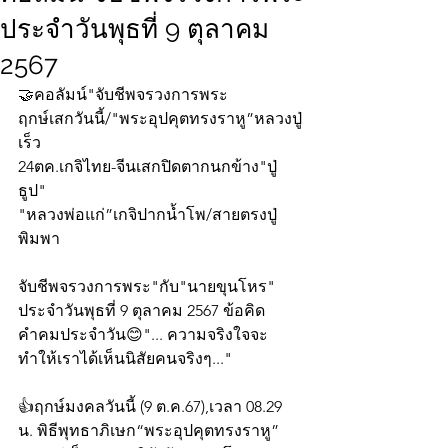
ประจำวันพุธที่ 9 ตุลาคม
2567
🤝คอลัมน์"จับชีพจรวงการพระ
ฤกษ์เสกวันนี้/"พระอุปคุตทรงราหู”หลวงปู่
เร็ว
24ตค.เกจิไทย-จีนเสกปิดตากนกข้าง"ปู่
ธูป"
"หลวงพ่อแก่”เกจิปากน้ำโพ/สายตรงปู่
พิมพา
จับชีพจรวงการพระ"กับ"นายขุนโหร" 
ประจำวันพุธที่ 9 ตุลาคม 2567 ข้อคิด
คำคมประจำวัน😊"... ความจริงใจจะ
ทำให้เราได้เห็นนิสัยคนจริงๆ..."
👍ฤกษ์มงคลวันนี้ (9 ต.ค.67),เวลา 08.29 
น. พิธีพุทธาภิเษก“พระอุปคุตทรงราหู” 