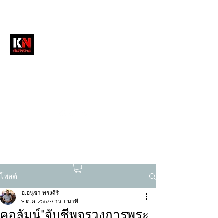
หนังสือพิมพ์คัมภีร์นิวส์
สื่อลึกวงการสงฆ์ เจาะตรงพระเครื่องดัง
tukompee07@gmail.com
0614034151
โพสต์
อ.อนุชา ทรงศิริ
9 ต.ค. 2567
ยาว 1 นาที
คอลัมน์"จับชีพจรวงการพระ