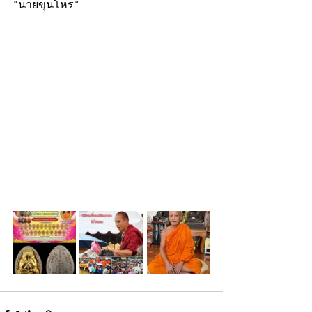
"นายขุนโหร"