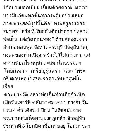
ได้อย่างยอดเยี่ยม เปี่ยมด้วยความเมตตา
บารมีแก่คนทุกชั้นทุกกระดับอย่างเสมอ
ภาค พระสงฆ์รูปนั้นคือ “พระครูอรรถธร
รมาทร” หรือ ที่เรียกกันติดปากว่า “หลวง
พ่อเฮ็น แห่งวัดดอนทอง” ตำบลดงตะงาว
อำเภอดอนพุด จังหวัดสระบุรี ปัจจุบันวัตถุ
มงคลของท่านถึงจะสร้างไว้ไม่เก่ามาก แต่
ความนิยมในหมู่นักสะสมก็ไม่ธรรมดา
โดยเฉพาะ “เหรียญรุ่นแรก” และ “พระ
กริ่งดอนทอง” สนนราคาเล่นหาสูงขึ้น
เรื่อย
ตามประวัติ หลวงพ่อเฮ็นท่านถือกำเนิด
เมื่อวันเสาร์ที่ 9 ธันวาคม 2454 ตรงกับวัน
แรม 4 ค่ำ เดือน 1 ปีกุน ในรัชสมัยของ
พระบาทสมเด็จพระมงกุฎเกล้าเจ้าอยู่หัว
รัชกาลที่ 6 โยมบิดาชื่อนายอยู่ โยมมารดา