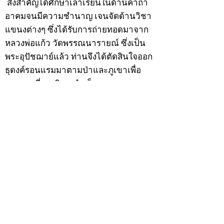
สิ่งสำคัญได้ศึกษาเล่าเรียนในด้านคาถา
อาคมจนมีความชำนาญ เจนจัดด้านวิชา
แขนงต่างๆ ซึ่งได้รับการถ่ายทอดมาจาก
หลวงพ่อแก้ว วัดพรรณนารายณ์ ซึ่งเป็น
พระอุปัชฌาย์แล้ว ท่านจึงได้ตัดสินใจออก
ธุดงค์รอนแรมมาตามป่าและภูเขาเพื่อ
แสวงหาที่สงบวิเวกบำเพ็ญสมณธรรม และ
ปฏิบัติสมถวิปัสสนากัมมัฏฐาน
ต่อมาได้อยู่จำพรรษาที่ “วัดดอนทอง”
เมื่อปี 2479 ระหว่างจำพรรษาอยู่ที่นั่นได้
เป็นที่ศรัทธาของชาวบ้านดอนทองมาก
ด้วยมีศีลาจารวัตรงดงาม ครั้นเมื่อ หลวง
พ่อแพ เจ้าอาวาสวัดดอนทอง มรณภาพลง
ชาวบ้านได้นิมนต์หลวงพ่อเฮ็น ดำรง
ตำแหน่งเจ้าอาวาสสืบต่อมา ปี 2535 ได้
รับพระราชทานเลื่อนสมณศักดิ์เป็นพระครู
สัญญาบัตรที่ “พระครูอรรถธรรมทร”