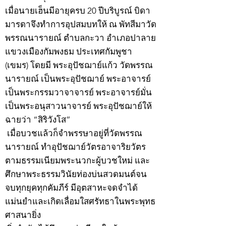
เมื่อนายเฮ็นมีอายุครบ 20 ปีบริบูรณ์ บิดา
มารดาจึงทำการอุปสมบทให้ ณ พัทสีมาวัด
พรรณนารายณ์ ตำบลกะวา อำเภอปาลาย
แขวงเมืองกัมพงธม ประเทศกัมพูชา
(เขมร) โดยมี พระอุปัชฌาย์แก้ว วัดพรรณ
นารายณ์ เป็นพระอุปัชฌาย์ พระอาจารย์
เป็นพระกรรมวาจาจารย์ พระอาจารย์มั่น
เป็นพระอนุสาวนาจารย์ พระอุปัชฌาย์ให้
ฉายว่า “สิริวังโส”
เมื่อบวชแล้วก็จำพรรษาอยู่ที่วัดพรรณ
นารายณ์ ทำอุปัชฌาย์วัตรอาจาริยวัตร
ตามธรรมเนียมพระนวกะผู้บวชใหม่ และ
ศึกษาพระธรรมวินัยท่องบ่นสวดมนต์จน
จบทุกยุคทุกคัมภีร์ มีอุตสาหะจดจำได้
แม่นยำและเกิดเลื่อมใสศรัทธาในพระพุทธ
ศาสนายิ่ง