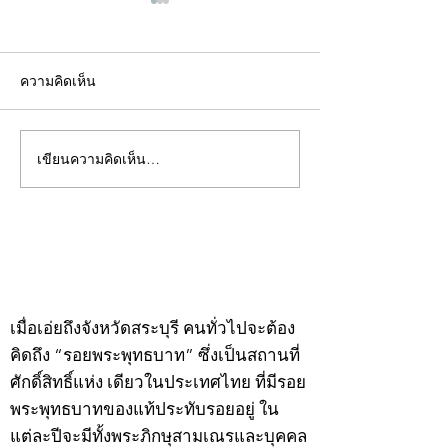
ความคิดเห็น
เขียนความคิดเห็น…
คอลัมน์"จับชีพจรวงการ
คอลัมน์"จับชีพจ
พระ"ประจำพุธที่ 29
พระ"ประจำอังคาร
กรกฎาคม 2569
กรกฎาคม 2569
©2020 by kampeenews. Proudly created with Wix.com
เมื่อเอ่ยถึงจังหวัดสระบุรี คนทั่วไปจะต้อง
คิดถึง “รอยพระพุทธบาท” ซึ่งเป็นสถานที่
ศักดิ์สิทธิ์แห่ง เดียวในประเทศไทย ที่มีรอย
พระพุทธบาทของแท้ประทับรอยอยู่ ใน
แต่ละปีจะมีทั้งพระภิกษุสามเณรและบุคคล