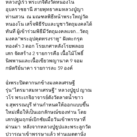
หลวงปู่เร็ว พระเกจิดังวัดหนองโน 
อุบลราชธานี สายพุทธาคมหลวงปู่ญา
ท่านสวน  ณ มณฑลพิธีหน้าพระใหญ่วัด
หนองโน เสร็จพิธีรับและบูชาวัตถุมงคลได้
ทันที ผู้เข้าร่วมพิธีมีวัตถุมงคลแจก...วัตถุ
มงคล“พระอุปคุตทรงราหู” ฝังตะกรุด
ทองคำ 3 ดอก โรยเกศาหลังโรยพลอย
เสก จัดสร้าง 2 รายการคือ เนื้อไม้โพธิ์
นิพพานและเนื้อเขียวพญานาค 9 จอม
กษัตริย์นาคา รายการละ 59 องค์ 
👍พระปิดตากนกข้างมงคลเศรษฐี 
รุ่น"ไตรมาสมหาเศรษฐี" หลวงปู่ธูป ญาณ
วโร พระเกจิอาจารย์ดังวัดลาดน้ำขาว 
จ.สุพรรณบุรี ท่านกำหนดให้ออกแบบขึ้น
ใหม่เพื่อให้เป็นเอกลักษณ์ของท่าน โดย
เสกปฐมฤกษ์เบิกชัยเมื่อวันเข้าพรรษาที่
ผ่านมา  หลังจากหลวงปู่ธูปและพระลูกวัด
ปวารณาเข้าพรรษาแล้ว ท่านเมตตานั่ง