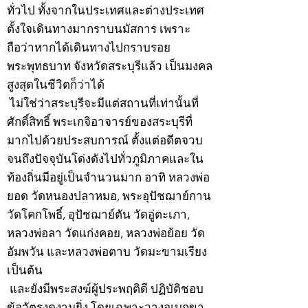
ทั่วไป ทั้งจากในประเทศและต่างประเทศ
ตั้งใจเดินทางมากราบนมัสการ เพราะ
ถือว่าหากได้เดินทางไปกราบรอย
พระพุทธบาท จังหวัดสระบุรีแล้ว เป็นมงคล
สูงสุดในชีวิตก็ว่าได้
ไม่ใช่ว่าสระบุรีจะมีแต่สถานที่เท่านั้นที่
ศักดิ์สิทธิ์ พระเกจิอาจารย์ของสระบุรีที่
มากไปด้วยประสบการณ์ ตั้งแต่อดีตจวบ
จนถึงปัจจุบันโด่งดังไปทั่วภูมิภาคและใน
ท้องถิ่นมีอยู่เป็นจำนวนมาก อาทิ หลวงพ่อ
ยอด วัดหนองปลาหมอ, พระอุปัชฌาย์กาน
วัดโคกโพธิ์, อุปัชฌาย์ตัน วัดอู่ตะเภา,
หลวงพ่อลา วัดแก่งคอย, หลวงพ่อย้อย วัด
อัมพวัน และหลวงพ่อตาบ วัดมะขามเรียง
เป็นต้น
และยังมีพระสงฆ์ผู้ประพฤติดี ปฏิบัติชอบ
ข้อวัตรงดงามยิ่ง โดยเฉพาะวางอุเบกขา