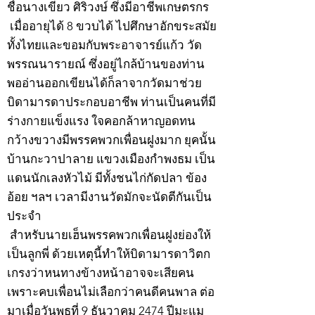
ชื่อนางเขียว ศิริวงษ์ ซึ่งมีอาชีพเกษตรกร
เมื่ออายุได้ 8 ขวบได้ ไปศึกษาอักขระสมัย
ทั้งไทยและขอมกับพระอาจารย์แก้ว วัด
พรรณนารายณ์ ซึ่งอยู่ไกล้บ้านของท่าน
พออ่านออกเขียนได้ก็ลาจากวัดมาช่วย
บิดามารดาประกอบอาชีพ ท่านเป็นคนที่มี
ร่างกายแข็งแรง ใจคอกล้าหาญอดทน
กว้างขวางมีพรรคพวกเพื่อนฝูงมาก ยุคนั้น
บ้านกะวาปาลาย แขวงเมืองกำพงธม เป็น
แดนนักเลงหัวไม้ มีทั้งชนไก่กัดปลา ข้อง
อ้อย ฯลฯ เวลามีงานวัดมักจะนัดตีกันเป็น
ประจำ
สำหรับนายเฮ็นพรรคพวกเพื่อนฝูงย่องให้
เป็นลูกพี่ ด้วยเหตุนี้ทำให้บิดามารดาวิตก
เกรงว่าหนทางข้างหน้าอาจจะเสียคน
เพราะคบเพื่อนไม่เลือกว่าคนดีคนพาล ต่อ
มาเมื่อวันพุธที่ 9 ธันวาคม 2474 ปีมะแม