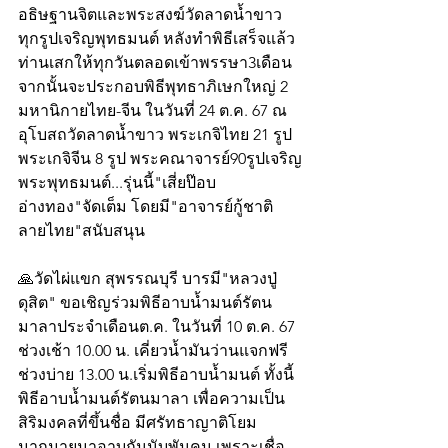
อธิษฐานจิตและพระสงฆ์วัดลาดน้ำขาว
ทุกรูปเจริญพุทธมนต์ หลังทำพิธีเสร็จแล้ว
ท่านเสกให้ทุกวันตลอดเข้าพรรษา3เดือน 
จากนั้นจะประกอบพิธีพุทธาภิเษกใหญ่ 2 
มหานิกายไทย-จีน ในวันที่ 24 ต.ค. 67 ณ 
อุโบสถวัดลาดน้ำขาว พระเกจิไทย 21 รูป 
พระเกจิจีน 8 รูป พระคณาจารย์90รูปเจริญ
พระพุทธมนต์...รุ่นนี้"เสี่ยป๊อบ 
อ่างทอง"จัดเต็ม โดยมี"อาจารย์กู้ชาติ 
ลายไทย"สนับสนุน
🙏วัดไผ่แขก สุพรรณบุรี บารมี"หลวงปู่
ดุสิต" ขอเชิญร่วมพิธีอาบน้ำมนต์รัตน
มาลาประจำเดือนต.ค. ในวันที่ 10 ต.ค. 67 
ช่วงเช้า 10.00 น. เคี่ยวน้ำมันว่านแจกฟรี 
ช่วงบ่าย 13.00 น.เริ่มพิธีอาบน้ำมนต์ ทั้งนี้ 
พิธีอาบน้ำมนต์รัตนมาลา เพื่อความเป็น
สิริมงคลที่ขึ้นชื่อ มีศรัทธาญาติโยม
มากมายมาอาบกันนับพันคน เพราะเชื่อ