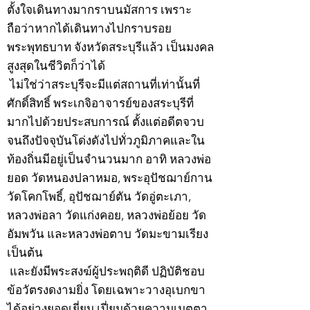
ตั้งใจเดินทางมากราบนมัสการ เพราะ
ถือว่าหากได้เดินทางไปกราบรอย
พระพุทธบาท จังหวัดสระบุรีแล้ว เป็นมงคล
สูงสุดในชีวิตก็ว่าได้
ไม่ใช่ว่าสระบุรีจะมีแต่สถานที่เท่านั้นที่
ศักดิ์สิทธิ์ พระเกจิอาจารย์ของสระบุรีที่
มากไปด้วยประสบการณ์ ตั้งแต่อดีตจวบ
จนถึงปัจจุบันโด่งดังไปทั่วภูมิภาคและใน
ท้องถิ่นมีอยู่เป็นจำนวนมาก อาทิ หลวงพ่อ
ยอด วัดหนองปลาหมอ, พระอุปัชฌาย์กาน
วัดโคกโพธิ์, อุปัชฌาย์ตัน วัดอู่ตะเภา,
หลวงพ่อลา วัดแก่งคอย, หลวงพ่อย้อย วัด
อัมพวัน และหลวงพ่อตาบ วัดมะขามเรียง
เป็นต้น
และยังมีพระสงฆ์ผู้ประพฤติดี ปฏิบัติชอบ
ข้อวัตรงดงามยิ่ง โดยเฉพาะวางอุเบกขา
ได้อย่างยอดเยี่ยม เปี่ยมด้วยความเมตตา