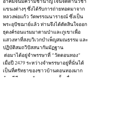
อาคมจนมีความชำนาญ เจนจัดด้านวิชา
แขนงต่างๆ ซึ่งได้รับการถ่ายทอดมาจาก
หลวงพ่อแก้ว วัดพรรณนารายณ์ ซึ่งเป็น
พระอุปัชฌาย์แล้ว ท่านจึงได้ตัดสินใจออก
ธุดงค์รอนแรมมาตามป่าและภูเขาเพื่อ
แสวงหาที่สงบวิเวกบำเพ็ญสมณธรรม และ
ปฏิบัติสมถวิปัสสนากัมมัฏฐาน
ต่อมาได้อยู่จำพรรษาที่ “วัดดอนทอง”
เมื่อปี 2479 ระหว่างจำพรรษาอยู่ที่นั่นได้
เป็นที่ศรัทธาของชาวบ้านดอนทองมาก
ด้วยมีศีลาจารวัตรงดงาม ครั้นเมื่อ หลวง
พ่อแพ เจ้าอาวาสวัดดอนทอง มรณภาพลง
ชาวบ้านได้นิมนต์หลวงพ่อเฮ็น ดำรง
ตำแหน่งเจ้าอาวาสสืบต่อมา ปี 2535 ได้
รับพระราชทานเลื่อนสมณศักดิ์เป็นพระครู
สัญญาบัตรที่ “พระครูอรรถธรรมทร”
หลวงพ่อเฮ็น ได้สร้างมงคลวัตถุไว้หลาย