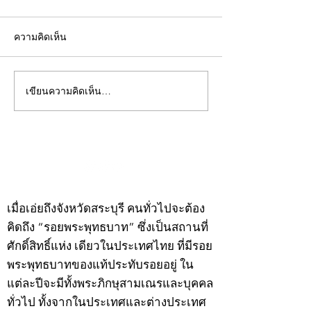
ความคิดเห็น
เขียนความคิดเห็น…
คอลัมน์"จับชีพจรวงการ
คอลัมน์"จับชีพจ
พระ"ประจำพุธที่ 29
พระ"ประจำอังคาร
กรกฎาคม 2569
กรกฎาคม 2569
©2020 by kampeenews. Proudly created with Wix.com
เมื่อเอ่ยถึงจังหวัดสระบุรี คนทั่วไปจะต้อง
คิดถึง “รอยพระพุทธบาท” ซึ่งเป็นสถานที่
ศักดิ์สิทธิ์แห่ง เดียวในประเทศไทย ที่มีรอย
พระพุทธบาทของแท้ประทับรอยอยู่ ใน
แต่ละปีจะมีทั้งพระภิกษุสามเณรและบุคคล
ทั่วไป ทั้งจากในประเทศและต่างประเทศ