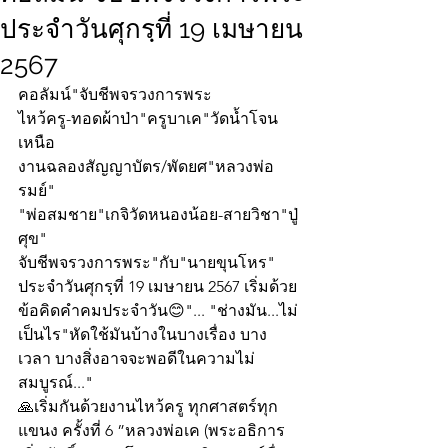
ประจำวันศุกรฺที่ 19 เมษายน
2567
คอลัมน์"จับชีพจรวงการพระ
ไหว้ครู-ทอดผ้าป่า"ครูบาเค"วัดน้ำโจน
เหนือ
งานฉลองสัญญาบัตร/พัดยศ"หลวงพ่อ
รมย์" 
"พ่อสมชาย"เกจิวัดหนองน้อย-สายวิชา"ปู่
ศุข"
จับชีพจรวงการพระ"กับ"นายขุนโหร" 
ประจำวันศุกรฺที่ 19 เมษายน 2567 เริ่มด้วย
ข้อคิดคำคมประจำวัน😊"... "ช่างมัน...ไม่
เป็นไร"หัดใช้มันบ้างในบางเรื่อง บาง
เวลา บางสิ่งอาจจะพอดีในความไม่
สมบูรณ์..."
🙏เริ่มกันด้วยงานไหว้ครู ทุกศาสตร์ทุก
แขนง ครั้งที่ 6 ”หลวงพ่อเค (พระอธิการ