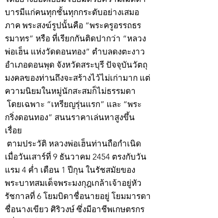
บารมีแก่คนทุกชั้นทุกกระดับอย่างเสมอ
ภาค พระสงฆ์รูปนั้นคือ “พระครูอรรถธร
รมาทร” หรือ ที่เรียกกันติดปากว่า “หลวง
พ่อเฮ็น แห่งวัดดอนทอง” ตำบลดงตะงาว
อำเภอดอนพุด จังหวัดสระบุรี ปัจจุบันวัตถุ
มงคลของท่านถึงจะสร้างไว้ไม่เก่ามาก แต่
ความนิยมในหมู่นักสะสมก็ไม่ธรรมดา
โดยเฉพาะ “เหรียญรุ่นแรก” และ “พระ
กริ่งดอนทอง” สนนราคาเล่นหาสูงขึ้น
เรื่อย
ตามประวัติ หลวงพ่อเฮ็นท่านถือกำเนิด
เมื่อวันเสาร์ที่ 9 ธันวาคม 2454 ตรงกับวัน
แรม 4 ค่ำ เดือน 1 ปีกุน ในรัชสมัยของ
พระบาทสมเด็จพระมงกุฎเกล้าเจ้าอยู่หัว
รัชกาลที่ 6 โยมบิดาชื่อนายอยู่ โยมมารดา
ชื่อนางเขียว ศิริวงษ์ ซึ่งมีอาชีพเกษตรกร