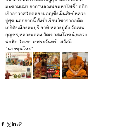
มะขามเฒ่า จาก"หลวงพ่อมหาโพธิ์" อดีต
เจ้าอาวาสวัดคลองมอญซึ่งเผ็นศิษย์หลวง
ปู่ศุข นอกจากนี้ ยังร่ำเรียนวิชาจากอดีต
เกจิดังเมืองลพบุรี อาทิ หลวงปู่มัง วัดเทพ
กุญชร,หลวงพ่อคง วัดเขาสมโภชน์,หลวง
พ่อฟัก วัดเขาวงพระจันทร์...สวัสดี
"นายขุนโหร"