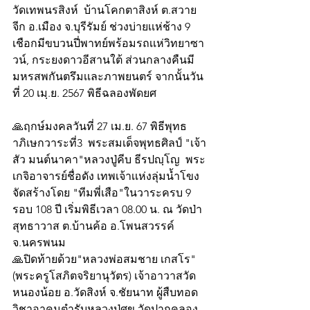
วัดเทพนรสิงห์  บ้านโคกตาสิงห์ ต.สวาย
จีก อ.เมือง จ.บุรีรัมย์ ช่วงบ่ายเเห่ช้าง 9 
เชือกมีขบวนปี่พาทย์พร้อมรถเเห่วิทยาซา
วน์, กระยงดาวอีสานใต้ ส่วนกลางคืนมี
มหรสพกันตรึมเเละภาพยนตร์ จากนั้นวัน
ที่ 20 เมฺ.ย. 2567 พิธีฉลองพัดยศ 
🙏ฤกษ์มงคลวันที่ 27 เม.ย. 67 พิธีพุทธ
าภิเษกวาระที่3  พระสมเด็จพุทธศิลป์ "เจ้า
สัว มนต์นาคา"หลวงปู่คีบ ธีรปญฺโญ  พระ
เกจิอาจารย์ชื่อดัง เทพเจ้าเเห่งลุ่มน้ำโขง 
จัดสร้างโดย "ทีมพี่เสือ"ในวาระครบ 9 
รอบ 108 ปี เริ่มพิธีเวลา 08.00 น. ณ วัดป่า
สุทธาวาส ต.บ้านค้อ อ.โพนสวรรค์ 
จ.นครพนม
🙏ปิดท้ายด้วย"หลวงพ่อสมชาย เกสโร" 
(พระครูโสภิตจริยานุวัตร) เจ้าอาวาสวัด
หนองน้อย อ.วัดสิงห์ จ.ชัยนาท ผู้สืบทอด
วิชาอาคมตำรับหลวงปู่ศุข วัดปากคลอง