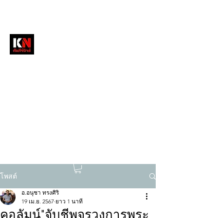
หนังสือพิมพ์คัมภีร์นิวส์
สื่อลึกวงการสงฆ์ เจาะตรงพระเครื่องดัง
tukompee07@gmail.com
0614034151
โพสต์
อ.อนุชา ทรงศิริ
19 เม.ย. 2567
ยาว 1 นาที
คอลัมน์"จับชีพจรวงการพระ