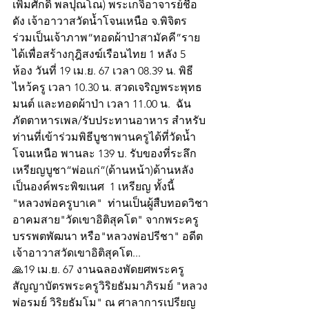
เพิ่มศักดิ์ พลปุณโณ) พระเกจิอาจารย์ชื่อ
ดัง เจ้าอาวาสวัดน้ำโจนเหนือ จ.พิจิตร 
ร่วมเป็นเจ้าภาพ“ทอดผ้าป่าสามัคคี”ราย
ได้เพื่อสร้างกุฎิสงฆ์เรือนไทย 1 หลัง 5 
ห้อง วันที่ 19 เม.ย. 67 เวลา 08.39 น. พิธี
ไหว้ครู เวลา 10.30 น. สวดเจริญพระพุทธ
มนต์ และทอดผ้าป่า เวลา 11.00 น.  ฉัน
ภัตตาหารเพล/รับประทานอาหาร สำหรับ
ท่านที่เข้าร่วมพิธีบูชาพานครูได้ที่วัดน้ำ
โจนเหนือ พานละ 139 บ. รับของที่ระลึก 
เหรียญบูชา“พ่อแก่”(ด้านหน้า)ด้านหลัง
เป็นองค์พระพิฆเนศ  1 เหรียญ ทั้งนี้ 
"หลวงพ่อครูบาเค"  ท่านเป็นผู้สืบทอดวิชา
อาคมสาย"วัดเขาอิติสุคโต" จากพระครู
บรรพตพัฒนา หรือ"หลวงพ่อปรีชา" อดีต
เจ้าอาวาสวัดเขาอิติสุคโต...
🙏19 เม.ย. 67 งานฉลองพัดยศพระครู
สัญญาบัตรพระครูวิริยธัมมาภิรมย์ "หลวง
พ่อรมย์ วิริยธัมโม" ณ ศาลาการเปรียญ