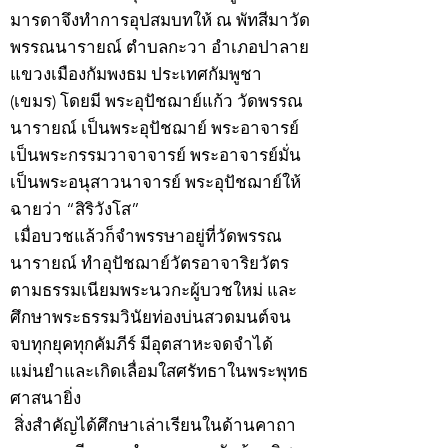
มารดาจึงทำการอุปสมบทให้ ณ พัทสีมาวัด
พรรณนารายณ์ ตำบลกะวา อำเภอปาลาย
แขวงเมืองกัมพงธม ประเทศกัมพูชา
(เขมร) โดยมี พระอุปัชฌาย์แก้ว วัดพรรณ
นารายณ์ เป็นพระอุปัชฌาย์ พระอาจารย์
เป็นพระกรรมวาจาจารย์ พระอาจารย์มั่น
เป็นพระอนุสาวนาจารย์ พระอุปัชฌาย์ให้
ฉายว่า “สิริวังโส”
เมื่อบวชแล้วก็จำพรรษาอยู่ที่วัดพรรณ
นารายณ์ ทำอุปัชฌาย์วัตรอาจาริยวัตร
ตามธรรมเนียมพระนวกะผู้บวชใหม่ และ
ศึกษาพระธรรมวินัยท่องบ่นสวดมนต์จน
จบทุกยุคทุกคัมภีร์ มีอุตสาหะจดจำได้
แม่นยำและเกิดเลื่อมใสศรัทธาในพระพุทธ
ศาสนายิ่ง
สิ่งสำคัญได้ศึกษาเล่าเรียนในด้านคาถา