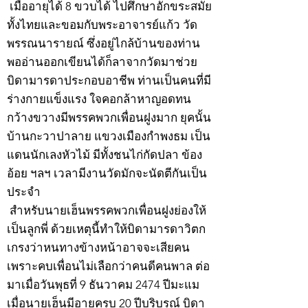
เมื่ออายุได้ 8 ขวบได้ ไปศึกษาอักขระสมัย
ทั้งไทยและขอมกับพระอาจารย์แก้ว วัด
พรรณนารายณ์ ซึ่งอยู่ไกล้บ้านของท่าน
พออ่านออกเขียนได้ก็ลาจากวัดมาช่วย
บิดามารดาประกอบอาชีพ ท่านเป็นคนที่มี
ร่างกายแข็งแรง ใจคอกล้าหาญอดทน
กว้างขวางมีพรรคพวกเพื่อนฝูงมาก ยุคนั้น
บ้านกะวาปาลาย แขวงเมืองกำพงธม เป็น
แดนนักเลงหัวไม้ มีทั้งชนไก่กัดปลา ข้อง
อ้อย ฯลฯ เวลามีงานวัดมักจะนัดตีกันเป็น
ประจำ
สำหรับนายเฮ็นพรรคพวกเพื่อนฝูงย่องให้
เป็นลูกพี่ ด้วยเหตุนี้ทำให้บิดามารดาวิตก
เกรงว่าหนทางข้างหน้าอาจจะเสียคน
เพราะคบเพื่อนไม่เลือกว่าคนดีคนพาล ต่อ
มาเมื่อวันพุธที่ 9 ธันวาคม 2474 ปีมะแม
เมื่อนายเฮ็นมีอายุครบ 20 ปีบริบูรณ์ บิดา