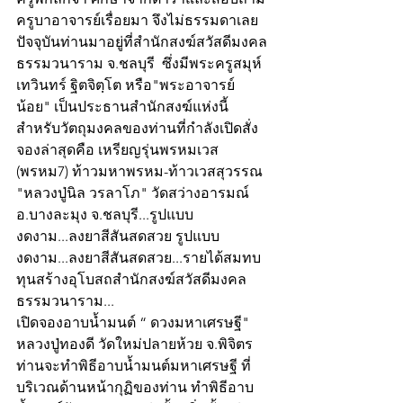
ครูบาอาจารย์เรื่อยมา จึงไม่ธรรมดาเลย 
ปัจจุบันท่านมาอยู่ที่สำนักสงฆ์สวัสดีมงคล
ธรรมวนาราม จ.ชลบุรี  ซึ่งมีพระครูสมุห์
เทวินทร์ ฐิตจิตฺโต หรือ"พระอาจารย์
น้อย" เป็นประธานสำนักสงฆ์แห่งนี้  
สำหรับวัตถุมงคลของท่านที่กำลังเปิดสั่ง
จองล่าสุดคือ เหรียญรุ่นพรหมเวส  
(พรหม7) ท้าวมหาพรหม-ท้าวเวสสุวรรณ 
"หลวงปู่นิล วรลาโภ" วัดสว่างอารมณ์ 
อ.บางละมุง จ.ชลบุรี...รูปแบบ
งดงาม...ลงยาสีสันสดสวย รูปแบบ
งดงาม...ลงยาสีสันสดสวย...รายได้สมทบ
ทุนสร้างอุโบสถสำนักสงฆ์สวัสดีมงคล
ธรรมวนาราม...
เปิดจองอาบน้ำมนต์ “ ดวงมหาเศรษฐี" 
หลวงปู่ทองดี วัดใหม่ปลายห้วย จ.พิจิตร  
ท่านจะทำพิธีอาบน้ำมนต์มหาเศรษฐี ที่
บริเวณด้านหน้ากุฏิของท่าน ทำพิธีอาบ