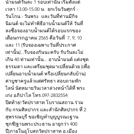
น้ำมนต์วันละ 1 รอบเท่านั้น เริ่มตั้งแต่
เวลา 13.00-15.00 น.  ยกเว้นวันศุกร์ - 
วันโกน - วันพระ  และวันที่ท่านมีกิจ
นิมนต์ จะไม่ทำพิธีอาบน้ำมนต์ให้ วันที่
ลงชื่อจองอาบน้ำมนต์ได้รอบแรกของ
เดือนกรกฎาคม 2565 คือวันที่  7, 9, 10 
และ 11 (รับจองเฉพาะวันที่ประกาศ
เท่านั้น)...รีบจองกันนะครับ รับวันละไม่
เกิน 40 ท่านเท่านั้น... อาบน้ำมนต์ แต่งชุด
ธรรมดา และเตรียมชุดมาเปลี่ยนด้วย (เพื่อ
เปลี่ยนอาบน้ำมนต์ หรือเปลี่ยนกลับบ้าน) 
ค่าบูชาครูแล้วแต่ศรัทธา สอบถามทัก
ไลน์ นัดหมายวันเวลาล่วงหน้าได้ที่ พระ
เก่ง อภิปาโล โทร.097-2832554
ปิดท้าย!วัดปราสาท โบราณสถาน ร่วม
กับ กรมศิลปากร และสำนักศิลปากร ที่ 2 
สุพรรณบุรี ขอเชิญทำบุญบูรณะฐาน
ชุกชี(ฐานพระประธาน อายุกว่า 400 
ปี)ภายในอุโบสถวัดปราสาท อ.เมือง 