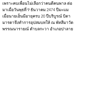
เพราะคบเพื่อนไม่เลือกว่าคนดีคนพาล ต่อ
มาเมื่อวันพุธที่ 9 ธันวาคม 2474 ปีมะแม
เมื่อนายเฮ็นมีอายุครบ 20 ปีบริบูรณ์ บิดา
มารดาจึงทำการอุปสมบทให้ ณ พัทสีมาวัด
พรรณนารายณ์ ตำบลกะวา อำเภอปาลาย
แขวงเมืองกัมพงธม ประเทศกัมพูชา
(เขมร) โดยมี พระอุปัชฌาย์แก้ว วัดพรรณ
นารายณ์ เป็นพระอุปัชฌาย์ พระอาจารย์
เป็นพระกรรมวาจาจารย์ พระอาจารย์มั่น
เป็นพระอนุสาวนาจารย์ พระอุปัชฌาย์ให้
ฉายว่า “สิริวังโส”
เมื่อบวชแล้วก็จำพรรษาอยู่ที่วัดพรรณ
นารายณ์ ทำอุปัชฌาย์วัตรอาจาริยวัตร
ตามธรรมเนียมพระนวกะผู้บวชใหม่ และ
ศึกษาพระธรรมวินัยท่องบ่นสวดมนต์จน
จบทุกยุคทุกคัมภีร์ มีอุตสาหะจดจำได้
แม่นยำและเกิดเลื่อมใสศรัทธาในพระพุทธ