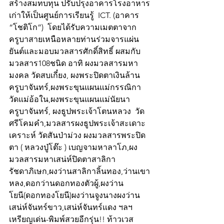
สร้างสมทบทุน ปรับปรุงอาคารโรงอาหาร
เก่าให้เป็นศูนย์การเรียนรู้  ICT. (อาคาร 
“โชติโก”)  โดยได้รับความเมตตาจาก
ครูบาสายเหนือหลายท่านร่วมจารแผ่น
ยันต์และมอบมวลสารศักดิ์สิทธิ์ ผสมกับ
มวลสาร108ชนิด อาทิ ผงมวลสารมหา
มงคล วัดสบเกี๋ยง, ผงพระปิดตาเงินล้าน 
ครูบาจันทร์,ผงพระขุนแผนแม่กรรณิกา 
วัดแม่อ้อใน,ผงพระขุนแผนแม่นัยนา 
ครูบาจันทร์, ผงธูปพระเจ้าโตนหลวง  วัด
ศรีโคมคำ,มวลสารผงธูปพระเจ้าสะเดาะ
เคราะห์ วัดสันป่าม่วง ผงมวลสารพระปิด
ตา ( หลวงปู่โต๊ะ ) เบญจามหาลาโภ,ผง
มวลสารมหาเสน่ห์ปิดตาสาลิกา
รัชดาภิเษก,ผงว่านสาลิกาลิ้นทอง,ว่านเขา
หลง,ดอกว่านดอกทองตัวผู้,ผงว่าน
โยนี(ดอกทองโยนี)ผงว่านจูงนางผงว่าน
เสน่ห์จันทร์ขาว,เสน่ห์จันทร์แดง ฯลฯ
เหรียญเด่น-พิมพ์สวยอีกรุ่น!! ท้าวเวส