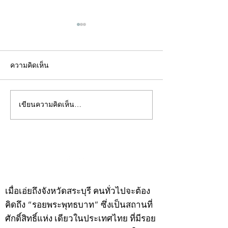
ความคิดเห็น
เขียนความคิดเห็น…
คอลัมน์"จับชีพจรวงการ
คอลัมน์"จับชีพจ
พระ"ประจำพุธที่ 29
พระ"ประจำอังคาร
กรกฎาคม 2569
กรกฎาคม 2569
©2020 by kampeenews. Proudly created with Wix.com
เมื่อเอ่ยถึงจังหวัดสระบุรี คนทั่วไปจะต้อง
คิดถึง “รอยพระพุทธบาท” ซึ่งเป็นสถานที่
ศักดิ์สิทธิ์แห่ง เดียวในประเทศไทย ที่มีรอย