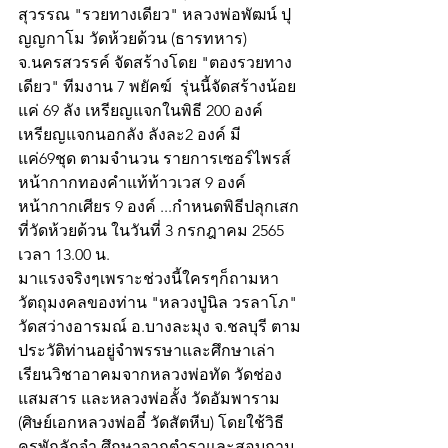
สุวรรณ "รวยทางเดียว" หลวงพ่อพัฒน์ ปุ
ญญกาโม วัดห้วยด้วน (ธารทหาร) 
จ.นครสวรรค์ จัดสร้างโดย "ตองรวยทาง
เดียว" ทีมงาน 7 พยัคฆ์  รุ่นนี้จัดสร้างน้อย
แค่ 69 ลัง เหรียญแจกในพิธี 200 องค์ 
เหรียญแจกนอกลัง ลังละ2 องค์ มี
แค่69ชุด ตามจำนวน รายการเซอร์ไพรส์ 
หน้ากากทองคำแท้ท้าวเวส 9 องค์   
หน้ากากเศียร 9 องค์ ...กำหนดพิธีปลุกเสก
ที่วัดห้วยด้วน ในวันที่ 3 กรกฎาคม 2565 
เวลา 13.00 น.  
มาแรงจริงๆเพราะช่วงนี้ใครๆก็ถามหา
วัตถุมงคลของท่าน "หลวงปู่นิล วรลาโภ" 
วัดสว่างอารมณ์ อ.บางละมุง จ.ชลบุรี ตาม
ประวัติท่านอยู่จำพรรษาและศึกษาเล่า
เรียนวิชาอาคมจากหลวงพ่อทัด วัดช่อง
แสมสาร และหลวงพ่อลั้ง วัดอัมพาราม 
(ศิษย์เอกหลวงพ่ออี๋ วัดสัตหีบ) โดยใช้วิธี
ครูพักลักจำ ศึกษาจากตำราและสอบถาม