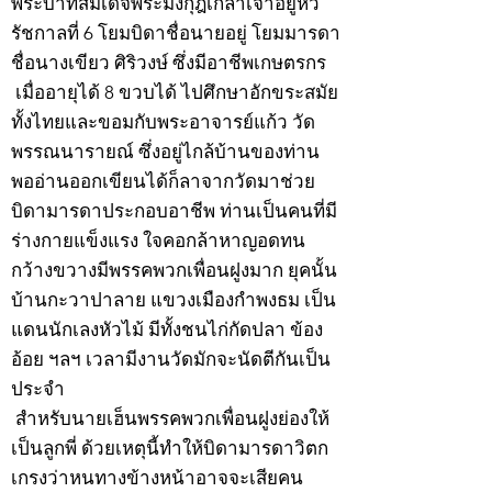
พระบาทสมเด็จพระมงกุฎเกล้าเจ้าอยู่หัว
รัชกาลที่ 6 โยมบิดาชื่อนายอยู่ โยมมารดา
ชื่อนางเขียว ศิริวงษ์ ซึ่งมีอาชีพเกษตรกร
เมื่ออายุได้ 8 ขวบได้ ไปศึกษาอักขระสมัย
ทั้งไทยและขอมกับพระอาจารย์แก้ว วัด
พรรณนารายณ์ ซึ่งอยู่ไกล้บ้านของท่าน
พออ่านออกเขียนได้ก็ลาจากวัดมาช่วย
บิดามารดาประกอบอาชีพ ท่านเป็นคนที่มี
ร่างกายแข็งแรง ใจคอกล้าหาญอดทน
กว้างขวางมีพรรคพวกเพื่อนฝูงมาก ยุคนั้น
บ้านกะวาปาลาย แขวงเมืองกำพงธม เป็น
แดนนักเลงหัวไม้ มีทั้งชนไก่กัดปลา ข้อง
อ้อย ฯลฯ เวลามีงานวัดมักจะนัดตีกันเป็น
ประจำ
สำหรับนายเฮ็นพรรคพวกเพื่อนฝูงย่องให้
เป็นลูกพี่ ด้วยเหตุนี้ทำให้บิดามารดาวิตก
เกรงว่าหนทางข้างหน้าอาจจะเสียคน