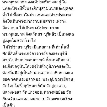
พระพุทธบาทของแท้ประทับรอยอยู่ ใน
แต่ละปีจะมีทั้งพระภิกษุสามเณรและบุคคล
ทั่วไป ทั้งจากในประเทศและต่างประเทศ
ตั้งใจเดินทางมากราบนมัสการ เพราะ
ถือว่าหากได้เดินทางไปกราบรอย
พระพุทธบาท จังหวัดสระบุรีแล้ว เป็นมงคล
สูงสุดในชีวิตก็ว่าได้
ไม่ใช่ว่าสระบุรีจะมีแต่สถานที่เท่านั้นที่
ศักดิ์สิทธิ์ พระเกจิอาจารย์ของสระบุรีที่
มากไปด้วยประสบการณ์ ตั้งแต่อดีตจวบ
จนถึงปัจจุบันโด่งดังไปทั่วภูมิภาคและใน
ท้องถิ่นมีอยู่เป็นจำนวนมาก อาทิ หลวงพ่อ
ยอด วัดหนองปลาหมอ, พระอุปัชฌาย์กาน
วัดโคกโพธิ์, อุปัชฌาย์ตัน วัดอู่ตะเภา,
หลวงพ่อลา วัดแก่งคอย, หลวงพ่อย้อย วัด
อัมพวัน และหลวงพ่อตาบ วัดมะขามเรียง
เป็นต้น