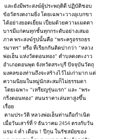
และยังมีพระสงฆ์ผู้ประพฤติดี ปฏิบัติชอบ
ข้อวัตรงดงามยิ่ง โดยเฉพาะวางอุเบกขา
ได้อย่างยอดเยี่ยม เปี่ยมด้วยความเมตตา
บารมีแก่คนทุกชั้นทุกกระดับอย่างเสมอ
ภาค พระสงฆ์รูปนั้นคือ “พระครูอรรถธร
รมาทร” หรือ ที่เรียกกันติดปากว่า “หลวง
พ่อเฮ็น แห่งวัดดอนทอง” ตำบลดงตะงาว
อำเภอดอนพุด จังหวัดสระบุรี ปัจจุบันวัตถุ
มงคลของท่านถึงจะสร้างไว้ไม่เก่ามาก แต่
ความนิยมในหมู่นักสะสมก็ไม่ธรรมดา
โดยเฉพาะ “เหรียญรุ่นแรก” และ “พระ
กริ่งดอนทอง” สนนราคาเล่นหาสูงขึ้น
เรื่อย
ตามประวัติ หลวงพ่อเฮ็นท่านถือกำเนิด
เมื่อวันเสาร์ที่ 9 ธันวาคม 2454 ตรงกับวัน
แรม 4 ค่ำ เดือน 1 ปีกุน ในรัชสมัยของ