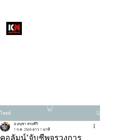
หนังสือพิมพ์คัมภีร์นิวส์
สื่อลึกวงการสงฆ์ เจาะตรงพระเครื่องดัง
tukompee07@gmail.com
0614034151
โพสต์
อ.อนุชา ทรงศิริ
1 ก.ค. 2565
ยาว 1 นาที
คอลัมน์"จับชีพจรวงการ