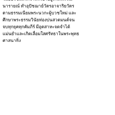
นารายณ์ ทำอุปัชฌาย์วัตรอาจาริยวัตร
ตามธรรมเนียมพระนวกะผู้บวชใหม่ และ
ศึกษาพระธรรมวินัยท่องบ่นสวดมนต์จน
จบทุกยุคทุกคัมภีร์ มีอุตสาหะจดจำได้
แม่นยำและเกิดเลื่อมใสศรัทธาในพระพุทธ
ศาสนายิ่ง
สิ่งสำคัญได้ศึกษาเล่าเรียนในด้านคาถา
อาคมจนมีความชำนาญ เจนจัดด้านวิชา
แขนงต่างๆ ซึ่งได้รับการถ่ายทอดมาจาก
หลวงพ่อแก้ว วัดพรรณนารายณ์ ซึ่งเป็น
พระอุปัชฌาย์แล้ว ท่านจึงได้ตัดสินใจออก
ธุดงค์รอนแรมมาตามป่าและภูเขาเพื่อ
แสวงหาที่สงบวิเวกบำเพ็ญสมณธรรม และ
ปฏิบัติสมถวิปัสสนากัมมัฏฐาน
ต่อมาได้อยู่จำพรรษาที่ “วัดดอนทอง”
เมื่อปี 2479 ระหว่างจำพรรษาอยู่ที่นั่นได้