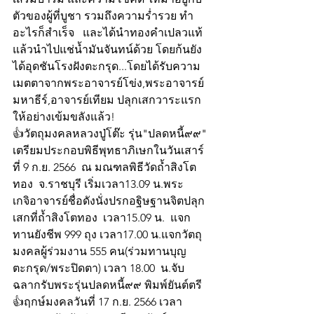
ตัวของผู้ที่บูชา รวมถึงความร่ำรวย ทำ
อะไรก็สำเร็จ   และได้นำทองคำเปลวแท้ 
แล้วนำไปแช่น้ำมันจันทน์ด้วย โดยก้นยัง
ได้อุดชันโรงฝังตะกรุด...โดยได้รับความ
เมตตาจากพระอาจารย์โข่ง,พระอาจารย์
มหาธีร์,อาจารย์เทียม ปลุกเสกวาระแรก
ให้อย่างเข้มขลังแล้ว!
👍วัตถุมงคลหลวงปู่โต๊ะ รุ่น"ปลดหนี้๙๙" 
เตรียมประกอบพิธีพุทธาภิเษกในวันเสาร์
ที่ 9 ก.ย. 2566  ณ มณฑลพิธีวัดถ้ำสิงโต
ทอง  จ.ราชบุรี เริ่มเวลา13.09 น.พระ
เกจิอาจารย์ชื่อดังนั่งปรกอฐิษฐานจิตปลุก
เสกที่ถ้ำสิงโตทอง  เวลา15.09 น.  แจก
ทานยังชีพ 999 ถุง เวลา17.00 น.แจกวัตถุ
มงคลผู้ร่วมงาน 555 คน(ร่วมทานบุญ 
ตะกรุด/พระปิดตา) เวลา 18.00  น.จับ
ฉลากรับพระรุ่นปลดหนี้๙๙ พิมพ์ยันต์ตรี  
👍ฤกษ์มงคลวันที่ 17 ก.ย. 2566 เวลา 