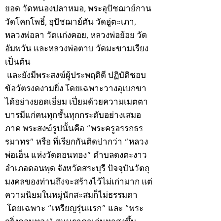
ยอด วัดหนองปลาหมอ, พระอุปัชฌาย์กาน
วัดโคกโพธิ์, อุปัชฌาย์ตัน วัดอู่ตะเภา,
หลวงพ่อลา วัดแก่งคอย, หลวงพ่อย้อย วัด
อัมพวัน และหลวงพ่อตาบ วัดมะขามเรียง
เป็นต้น
และยังมีพระสงฆ์ผู้ประพฤติดี ปฏิบัติชอบ
ข้อวัตรงดงามยิ่ง โดยเฉพาะวางอุเบกขา
ได้อย่างยอดเยี่ยม เปี่ยมด้วยความเมตตา
บารมีแก่คนทุกชั้นทุกกระดับอย่างเสมอ
ภาค พระสงฆ์รูปนั้นคือ “พระครูอรรถธร
รมาทร” หรือ ที่เรียกกันติดปากว่า “หลวง
พ่อเฮ็น แห่งวัดดอนทอง” ตำบลดงตะงาว
อำเภอดอนพุด จังหวัดสระบุรี ปัจจุบันวัตถุ
มงคลของท่านถึงจะสร้างไว้ไม่เก่ามาก แต่
ความนิยมในหมู่นักสะสมก็ไม่ธรรมดา
โดยเฉพาะ “เหรียญรุ่นแรก” และ “พระ