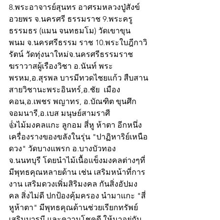
8.พระอาจารย์สุนทร อาศรมหลวงปู่สังข์
อวยพร จ.นครศรี ธรรมราช 9.พระครู
ธรรมธร (แมน จนทธมโม) วัดเขาขุน
พนม จ.นครศรีธรรม ราช 10.พระใบฎีกาวิ
รัตน์ วัดทุ่งนาใหม่จ.นครศรีธรรมราช 
ฆราวาสผู้เรืองวิชา อ.นันท์ พระ
พรหม,อ.สุรพล บารมีทวดไชยแก้ว สืบสาน
สายวิชานะพระอินทร์,อ.ชัย  เมือง
คอน,อ.เพชร พญาทร, อ.บัณฑิต ขุนศึก
จอมนารี,อ.เบส มนุษย์สามราศี
👍ไม้มงคลแกะ ลูกอม สี่หู ห้าตา อีกหนึ่ง
เครื่องรางของขลังในรุ่น "ปาฏิหาริย์เหนือ
ดวง" วัดบางแพรก อ.บางบัวทอง 
จ.นนทบุรี โดยนำไม้เนื้อแข็งมงคลต่างๆที่
มีพุทธคุณหลายด้าน เช่น เสริมหน้าที่การ
งาน เสริมดวงเพิ่มสิริมงคล กันสิ่งอัปมง 
คล สิ่งไม่ดี ปกป้องคุ้มครอง นำมาแกะ "สี่
หูห้าตา" มีพุทธคุณด้านช่วยเรียกทรัพย์ 
เสริมบารมี และความโชคดี ให้มาอยู่กับ