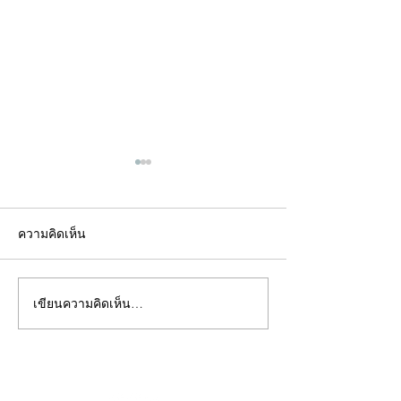
ความคิดเห็น
เขียนความคิดเห็น…
คอลัมน์"จับชีพจรวงการ
คอลัมน์"จับชีพจ
พระ"ประจำพุธที่ 29
พระ"ประจำอังคาร
กรกฎาคม 2569
กรกฎาคม 2569