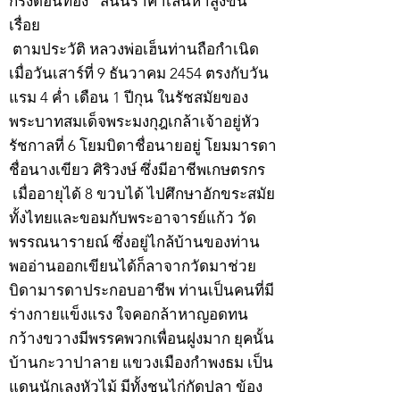
กริ่งดอนทอง” สนนราคาเล่นหาสูงขึ้น
เรื่อย
ตามประวัติ หลวงพ่อเฮ็นท่านถือกำเนิด
เมื่อวันเสาร์ที่ 9 ธันวาคม 2454 ตรงกับวัน
แรม 4 ค่ำ เดือน 1 ปีกุน ในรัชสมัยของ
พระบาทสมเด็จพระมงกุฎเกล้าเจ้าอยู่หัว
รัชกาลที่ 6 โยมบิดาชื่อนายอยู่ โยมมารดา
ชื่อนางเขียว ศิริวงษ์ ซึ่งมีอาชีพเกษตรกร
เมื่ออายุได้ 8 ขวบได้ ไปศึกษาอักขระสมัย
ทั้งไทยและขอมกับพระอาจารย์แก้ว วัด
พรรณนารายณ์ ซึ่งอยู่ไกล้บ้านของท่าน
พออ่านออกเขียนได้ก็ลาจากวัดมาช่วย
บิดามารดาประกอบอาชีพ ท่านเป็นคนที่มี
ร่างกายแข็งแรง ใจคอกล้าหาญอดทน
กว้างขวางมีพรรคพวกเพื่อนฝูงมาก ยุคนั้น
บ้านกะวาปาลาย แขวงเมืองกำพงธม เป็น
แดนนักเลงหัวไม้ มีทั้งชนไก่กัดปลา ข้อง