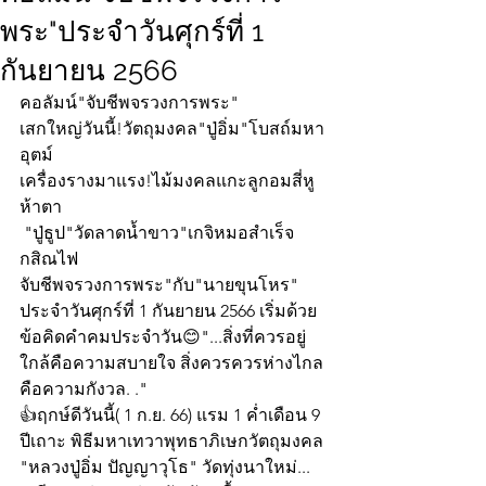
พระ"ประจำวันศุกร์ที่ 1
กันยายน 2566
คอลัมน์"จับชีพจรวงการพระ"
เสกใหญ่วันนี้!วัตถุมงคล"ปู่อิ่ม"โบสถ์มหา
อุตม์ 
เครื่องรางมาแรง!ไม้มงคลแกะลูกอมสี่หู
ห้าตา 
 "ปู่ธูป"วัดลาดน้ำขาว"เกจิหมอสำเร็จ
กสิณไฟ
จับชีพจรวงการพระ"กับ"นายขุนโหร" 
ประจำวันศุกร์ที่ 1 กันยายน 2566 เริ่มด้วย
ข้อคิดคำคมประจำวัน😊"...สิ่งที่ควรอยู่
ใกล้คือความสบายใจ สิ่งควรควรห่างไกล
คือความกังวล. ."
👍ฤกษ์ดีวันนี้( 1 ก.ย. 66) แรม 1 ค่ำเดือน 9 
ปีเถาะ พิธีมหาเทวาพุทธาภิเษกวัตถุมงคล 
"หลวงปู่อิ่ม ปัญญาวุโธ" วัดทุ่งนาใหม่... 