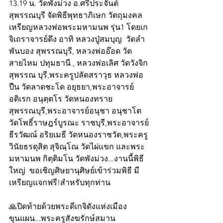
13.19 น. วัดพังม่วง อ.ศรีประจันต์ 
สุพรรณบุรี จัดพิธีพุทธาภิเษก วัตถุมงคล
เหรียญหลวงพ่อพระมหามนพ รุ่น1 โดยเก
จิเถราจารย์ดึง อาทิ หลวงปู่สมบุญ  วัดลำ
พันบอง สุพรรณบุรี, หลวงพ่ออ๊อด วัด
สายไหม ปทุมธานี , หลวงพ่อเลิศ วัดวังจิก 
สุพรรณ บุรี,พระครูปลัดสราวุธ หลวงพ่อ
ปืน วัดลาดชะโด อยุธยา,พระอาจารย์
อดิเรก อนุตฺตโร วัดหนองทราย 
สุพรรณบุรี,พระอาจารย์อนุชา อนุชาโต
วัดโพธิ์ราษฎร์บูรณะ ราชบุรี,พระอาจารย์
ธีรวัฒณ์ อริยเมธี วัดหนองราชวัต,พระครู
วินัยธรดุสิต สุจิณฺโณ วัดไผ่แขก และพระ
มหามนพ กิตฺติมโน วัดพังม่วง...งานนี้พิธี
ใหญ่  ขอเชิญศิษยานุศิษย์เข้าร่วมพิธี มี
เหรียญแจกฟรี!สำหรับทุกท่าน
🙏ปิดท้ายด้วยพระดีเกจิดังแห่งเมือง
ขุนแผน...พระครูสังฆรักษ์สมาน 