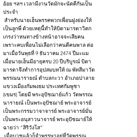
อ้อย ฯลฯ เวลามีงานวัดมักจะนัดตีกันเป็น
ประจำ
สำหรับนายเฮ็นพรรคพวกเพื่อนฝูงย่องให้
เป็นลูกพี่ ด้วยเหตุนี้ทำให้บิดามารดาวิตก
เกรงว่าหนทางข้างหน้าอาจจะเสียคน
เพราะคบเพื่อนไม่เลือกว่าคนดีคนพาล ต่อ
มาเมื่อวันพุธที่ 9 ธันวาคม 2474 ปีมะแม
เมื่อนายเฮ็นมีอายุครบ 20 ปีบริบูรณ์ บิดา
มารดาจึงทำการอุปสมบทให้ ณ พัทสีมาวัด
พรรณนารายณ์ ตำบลกะวา อำเภอปาลาย
แขวงเมืองกัมพงธม ประเทศกัมพูชา
(เขมร) โดยมี พระอุปัชฌาย์แก้ว วัดพรรณ
นารายณ์ เป็นพระอุปัชฌาย์ พระอาจารย์
เป็นพระกรรมวาจาจารย์ พระอาจารย์มั่น
เป็นพระอนุสาวนาจารย์ พระอุปัชฌาย์ให้
ฉายว่า “สิริวังโส”
เมื่อบวชแล้วก็จำพรรษาอยู่ที่วัดพรรณ