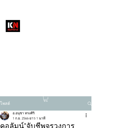
หนังสือพิมพ์คัมภีร์นิวส์
สื่อลึกวงการสงฆ์ เจาะตรงพระเครื่องดัง
tukompee07@gmail.com
0614034151
โพสต์
อ.อนุชา ทรงศิริ
1 ก.ย. 2566
ยาว 1 นาที
คอลัมน์"จับชีพจรวงการ