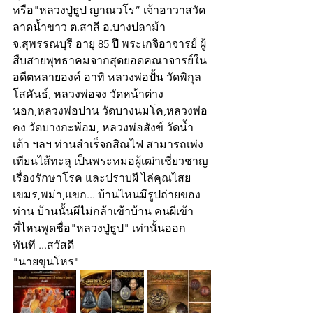
หรือ"หลวงปู่ธูป ญาณวโร” เจ้าอาวาสวัด
ลาดน้ำขาว ต.สาลี อ.บางปลาม้า 
จ.สุพรรณบุรี อายุ 85 ปี พระเกจิอาจารย์ ผู้
สืบสายพุทธาคมจากสุดยอดคณาจารย์ใน
อดีตหลายองค์ อาทิ หลวงพ่อปั้น วัดพิกุล
โสคันธ์, หลวงพ่อจง วัดหน้าต่าง
นอก,หลวงพ่อปาน วัดบางนมโค,หลวงพ่อ
คง วัดบางกะพ้อม, หลวงพ่อสังข์ วัดน้ำ
เต้า ฯลฯ ท่านสำเร็จกสิณไฟ สามารถเพ่ง
เทียนไส้ทะลุ เป็นพระหมอผู้เฒ่าเชี่ยวชาญ
เรื่องรักษาโรค และปราบผี ไล่คุณไสย
เขมร,พม่า,แขก... บ้านไหนมีรูปถ่ายของ
ท่าน บ้านนั้นผีไม่กล้าเข้าบ้าน คนผีเข้า
ที่ไหนพูดชื่อ"หลวงปู่ธูป" เท่านั้นออก
ทันที ...สวัสดี 
"นายขุนโหร"