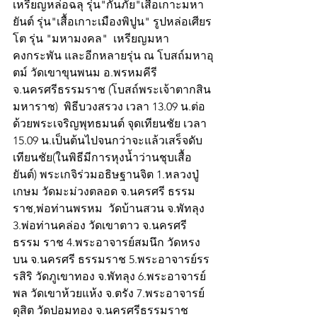
เหรียญหล่อฉลุ รุ่น"กันภัย"เสื้อเกาะมหา
ยันต์ รุ่น"เสื้อเกาะเมืองพิปูน" รูปหล่อเศียร
โต รุ่น "มหามงคล"  เหรียญมหา
คงกระพัน และอีกหลายรุ่น ณ โบสถ์มหาอุ
ตม์ วัดเขาขุนพนม อ.พรหมคีรี 
จ.นครศรีธรรมราช (โบสถ์พระเจ้าตากสิน
มหาราช)  พิธีบวงสรวง เวลา 13.09 น.ต่อ
ด้วยพระเจริญพุทธมนต์ จุดเทียนชัย เวลา 
15.09 น.เป็นต้นไปจนกว่าจะแล้วเสร็จดับ
เทียนชัย(ในพิธีมีการหุงน้ำว่านชุบเสื้อ
ยันต์) พระเกจิร่วมอธิษฐานจิต 1.หลวงปู่
เกษม วัดมะม่วงตลอด จ.นครศรี ธรรม
ราช,พ่อท่านพรหม  วัดบ้านสวน จ.พัทลุง 
3.พ่อท่านคล่อง วัดเขาตาว จ.นครศรี
ธรรม ราช 4.พระอาจารย์สมนึก วัดหรง
บน จ.นครศรี ธรรมราช 5.พระอาจารย์รร
รสิริ วัดภูเขาทอง จ.พัทลุง 6.พระอาจารย์
พล วัดเขาห้วยแห้ง จ.ตรัง 7.พระอาจารย์
ดุสิต วัดปอมทอง จ.นครศรีธรรมราช 