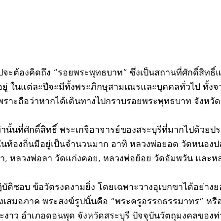
วไปจะต้องคิดถึง “รอยพระพุทธบาท” ซึ่งเป็นสถานที่ศักดิ์สิทธ
่ ในแต่ละปีจะมีทั้งพระภิกษุสามเณรและบุคคลทั่วไป ทั
พราะถือว่าหากได้เดินทางไปกราบรอยพระพุทธบาท จังหวัดสร
ท่านั้นที่ศักดิ์สิทธิ์ พระเกจิอาจารย์ของสระบุรีที่มากไปด้ว
ละในท้องถิ่นมีอยู่เป็นจำนวนมาก อาทิ หลวงพ่อยอด วัดหนอง
ตะเภา, หลวงพ่อลา วัดแก่งคอย, หลวงพ่อย้อย วัดอัมพวัน และ
©2020 by kampeenews. Proudly created with Wix.com
ฏิบัติชอบ ข้อวัตรงดงามยิ่ง โดยเฉพาะวางอุเบกขาได้อย่างย
างเสมอภาค พระสงฆ์รูปนั้นคือ “พระครูอรรถธรรมาทร” หรือ 
าว อำเภอดอนพุด จังหวัดสระบุรี ปัจจุบันวัตถุมงคลของท่า