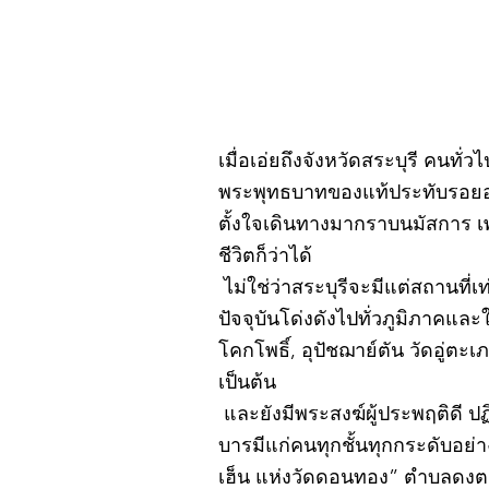
เมื่อเอ่ยถึงจังหวัดสระบุรี คนทั่
พระพุทธบาทของแท้ประทับรอยอยู
ตั้งใจเดินทางมากราบนมัสการ เ
ชีวิตก็ว่าได้
ไม่ใช่ว่าสระบุรีจะมีแต่สถานที่เ
ปัจจุบันโด่งดังไปทั่วภูมิภาคแ
โคกโพธิ์, อุปัชฌาย์ตัน วัดอู่
เป็นต้น
และยังมีพระสงฆ์ผู้ประพฤติดี ป
บารมีแก่คนทุกชั้นทุกกระดับอย่
เฮ็น แห่งวัดดอนทอง” ตำบลดงตะง