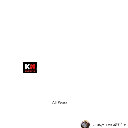
tukompee07@gmail.com
0614034151
หน้าหลัก
พระ
หนังสือพิมพ์คัมภีร์นิ
วส์
สื่อลึกวงการสงฆ์ เจาะตรงพระเครื่อง
ดัง
All Posts
อ.อนุชา ทรงศิริ
1 ธ