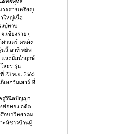
นดพิธีพุทธ
วนมวลสารเหรียญ
าใหญ่เนื้อ
งปู่ทาบ
 จ.เชียงราย ( 
ติศาสตร์ คนดัง
ี้ อาทิ พยัพ 
 และปั้มนำฤกษ์ 
โสธร รุ่น 
่ 23 พ.ย. 2566  
ษกวันเสาร์ ที่ 
ครูวินิตปัญญา
วงพ่อทอง อดีต
ละศึกษาวิทยาคม
ะห์ชาวบ้านผู้