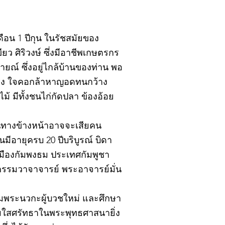
ดือน 1 ปีกุน ในรัชสมัยของ
ยว ศิริวงษ์ ซึ่งมีอาชีพเกษตรกร
ณ์ ซึ่งอยู่ไกล้บ้านของท่าน พอ
แรง ใจคอกล้าหาญอดทนกว้าง
 มีทั้งชนไก่กัดปลา ข้องอ้อย
าหนทางข้างหน้าอาจจะเสียคน
นมีอายุครบ 20 ปีบริบูรณ์ บิดา
ืองกัมพงธม ประเทศกัมพูชา
กรรมวาจาจารย์ พระอาจารย์มั่น
ยมพระนวกะผู้บวชใหม่ และศึกษา
อมใสศรัทธาในพระพุทธศาสนายิ่ง