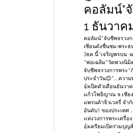
คอลัมน์"จ
1 ธันวาค
คอลัมน์"จับชีพจรวง
เซียนดังชื่นชม-พระธน
3ธค.นี้"เจริญพรบน -ผ
"พ่อเฉลิม"วัดพวงนิม
จับชีพจรวงการพระ"กั
ประจำวัน😊"...ความพยา
👍เปิดตัวเดือนธันวาค
แก้วโพธิญาณ จ.เชียง
แพรนด้าจิวเวลรี่ จำ
อันดับ1 ของประเทศ ..
แห่งวงการพระเครื่อง"
👍เตรียมเปิดร่วมบุญ