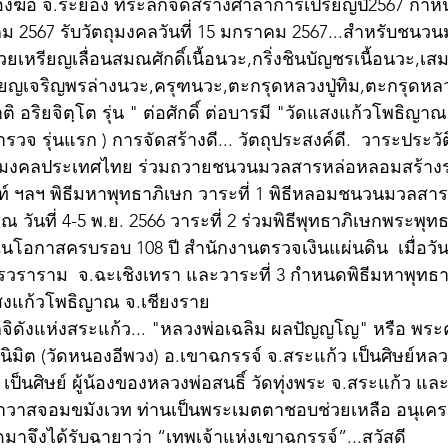
องฆ้อ จ.ระยอง ที่ระลึกจัดสร้างศาลาการเปรียญปี2567 กำห
าคม 2567 รับวัตถุมงคลวันที่ 15 มกราคม 2567...สำหรับชน
หรียญเลื่อนสมณศักดิ์เนื้อนวะ,กริ่งชินบัญชรเนื้อนวะ,เสม
ียญเจริญพรล่างนวะ,ครุฑนวะ,ตะกรุดหลวงปู่ทิม,ตะกรุดหลว
 อริยจิตฺโต รุ่น " ต่อศักดิ์ ต่อบารมี "วัดแสงแก้วโพธิญาณ
วจ รุ่นแรก ) การจัดสร้างดี... วัตถุประสงค์ดี.  วาระประวั
ุมงคลประเทศไทย ร่วมถวายชนวนมวลสารหล่อหลอมสร้างรุ่นน
นท์ ฯลฯ พิธีมหาพุทธาภิเษก วาระที่ 1 พิธีหลอมชนวนมวลสาร
วันที่ 4-5 พ.ย. 2566 วาระที่ 2 ร่วมพิธีพุทธาภิเษกพระพุทธ
โอกาสครบรอบ 108 ปี สำนักงานตรวจเงินแผ่นดิน  เมื่อวันที
ราราม  จ.ฉะเชิงเทรา และวาระที่ 3 กำหนดพิธีมหาพุทธาภิเ
แสงแก้วโพธิญาณ จ.เชียงราย
กจิดังแห่งสระแก้ว... "หลวงพ่อเฉลิม ผลปัญญโญ" หรือ พระ
นิมิต (วัดหนองอีพวง) อ.เขาฉกรรจ์ จ.สระแก้ว เป็นศิษย์หล
เป็นศิษย์ ผู้น้องของหลวงพ่อสนธิ์ วัดทุ่งพระ จ.สระแก้ว แ
าวาสจอมขมังเวท ท่านเป็นพระเมตตาชอบช่วยเหลือ อนุเครา
าจึงได้รับฉายาว่า “เทพเจ้าแห่งเขาฉกรรจ์”...สวัสดี