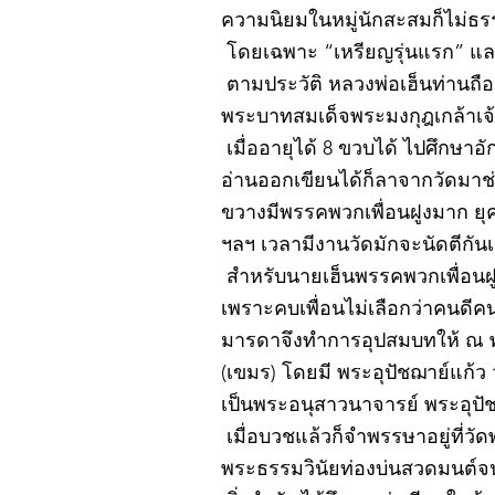
ความนิยมในหมู่นักสะสมก็ไม่ธ
โดยเฉพาะ “เหรียญรุ่นแรก” และ
ตามประวัติ หลวงพ่อเฮ็นท่านถือกำ
พระบาทสมเด็จพระมงกุฎเกล้าเจ้าอ
เมื่ออายุได้ 8 ขวบได้ ไปศึกษา
อ่านออกเขียนได้ก็ลาจากวัดมา
ขวางมีพรรคพวกเพื่อนฝูงมาก ยุค
ฯลฯ เวลามีงานวัดมักจะนัดตีกัน
สำหรับนายเฮ็นพรรคพวกเพื่อนฝูง
เพราะคบเพื่อนไม่เลือกว่าคนดีคนพ
มารดาจึงทำการอุปสมบทให้ ณ 
(เขมร) โดยมี พระอุปัชฌาย์แก้
เป็นพระอนุสาวนาจารย์ พระอุปัชฌ
เมื่อบวชแล้วก็จำพรรษาอยู่ที่
พระธรรมวินัยท่องบ่นสวดมนต์จน