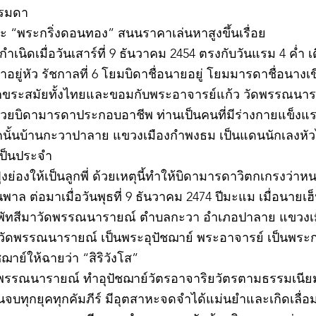
รรมดา
 “พระกริ่งดอนทอง” สนนราคาเล่นหาสูงขึ้นเรื่อย
เนิดเมื่อวันเสาร์ที่ 9 ธันวาคม 2454 ตรงกับวันแรม 4 ค่ำ เ
ยู่หัว รัชกาลที่ 6 โยมบิดาชื่อนายอยู่ โยมมารดาชื่อนางเขี
อักขระสมัยทั้งไทยและขอมกับพระอาจารย์แก้ว วัดพรรณนาราย
ช่วยบิดามารดาประกอบอาชีพ ท่านเป็นคนที่มีร่างกายแข็ง
นั้นบ้านกะวาปาลาย แขวงเมืองกำพงธม เป็นแดนนักเลงหัวไม้
เป็นประจำ
ย่องให้เป็นลูกพี่ ด้วยเหตุนี้ทำให้บิดามารดาวิตกเกรงว่
าล ต่อมาเมื่อวันพุธที่ 9 ธันวาคม 2474 ปีมะแม เมื่อนายเฮ็
พัทสีมาวัดพรรณนารายณ์ ตำบลกะวา อำเภอปาลาย แขวงเม
ว วัดพรรณนารายณ์ เป็นพระอุปัชฌาย์ พระอาจารย์ เป็นพระ
าย์ให้ฉายว่า “สิริวังโส”
วัดพรรณนารายณ์ ทำอุปัชฌาย์วัตรอาจาริยวัตรตามธรรมเนี
จบทุกยุคทุกคัมภีร์ มีอุตสาหะจดจำได้แม่นยำและเกิดเลื่