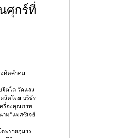
ุกร์ที่
ข้อคิดคำคม
ิยจิตโต วัดแสง
ผลิตโดย บริษัท 
เครื่องคุณภาพ
นาม"แมสซี่เจย์ 
รโตพรายกุมาร 