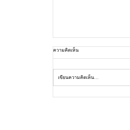
ความคิดเห็น
เขียนความคิดเห็น…
คอลัมน์"จับชีพจรวงการ
พระ"ประจำพฤหัสบดีที่ 30
กรกฎาคม 2569