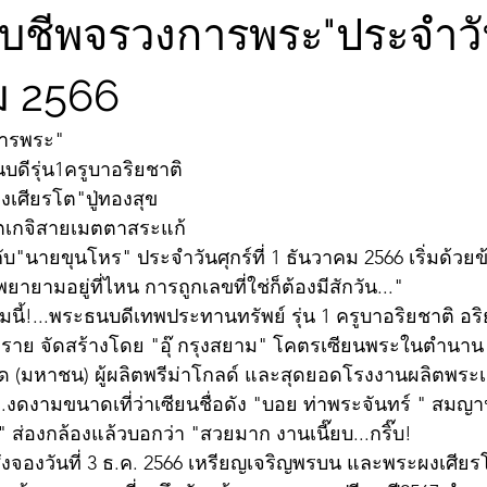
ับชีพจรวงการพระ"ประจำวันศ
ม 2566
การพระ"
บดีรุ่น1ครูบาอริยชาติ
งเศียรโต"ปู่ทองสุข
ิตเกจิสายเมตตาสระแก้
บ"นายขุนโหร" ประจำวันศุกร์ที่ 1 ธันวาคม 2566 เริ่มด้วย
ยามอยู่ที่ไหน การถูกเลขที่ใช่ก็ต้องมีสักวัน..."
มนี้!...พระธนบดีเทพประทานทรัพย์ รุ่น 1 ครูบาอริยชาติ อร
ราย จัดสร้างโดย "อุ๊ กรุงสยาม" โคตรเซียนพระในตำนาน 
กัด (มหาชน) ผู้ผลิตพรีม่าโกลด์ และสุดยอดโรงงานผลิตพระ
.งดงามขนาดเที่ว่าเซียนชื่อดัง "บอย ท่าพระจันทร์ " สมญา
 ส่องกล้องแล้วบอกว่า "สวยมาก งานเนี๊ยบ...กริ๊บ!
สั่งจองวันที่ 3 ธ.ค. 2566 เหรียญเจริญพรบน และพระผงเศีย