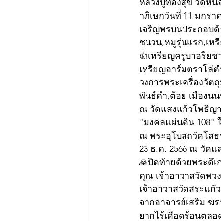
หลวงปู่ทองสุข วัดหน
าภิเษกวันที่ 11 มกร
เจริญพรบนประกอบด้วยเ
ชนวน,หมูรุ่นแรก,เหร
👍เหรียญครูบาอริยชาติ
เหรียญอาร์มตราโล่ตำร
วงการพระเครื่องวัตถ
พันธ์คำ,ต้อย เมืองน
ณ วัดแสงแก้วโพธิญาณ 
"มงคลแผ่นดิน 108" ใน
ณ พระอุโบสถวัดโสธรว
23 ธ.ค. 2566 ณ วัด
🙏ปิดท้ายด้วยพระดึเ
คุณ เจ้าอาวาสวัดพวง
เจ้าอาวาสวัดสระแกัว 
จากอาจารย์เสริม ฆร
ยากไร้เดือดร้อนตลอดม