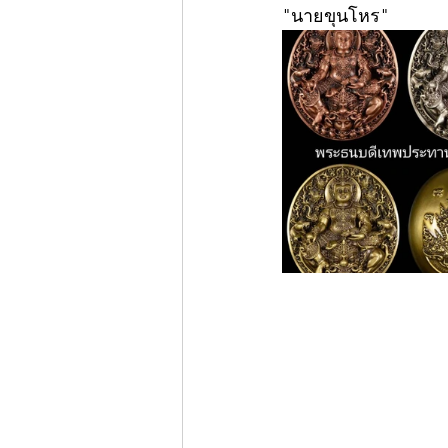
"นายขุนโหร"