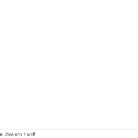
ขุนแผน khun paen
พระเก่าใหม่ยอดนิยม
ร้านพระเอกคัมภีร์
พระกริ
.ค. 2566
ยาว 1 นาที