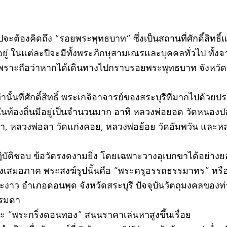
วไปจะต้องคิดถึง “รอยพระพุทธบาท” ซึ่งเป็นสถานที่ศักดิ์สิทธ
่ ในแต่ละปีจะมีทั้งพระภิกษุสามเณรและบุคคลทั่วไป ทั
พราะถือว่าหากได้เดินทางไปกราบรอยพระพุทธบาท จังหวัดสร
ท่านั้นที่ศักดิ์สิทธิ์ พระเกจิอาจารย์ของสระบุรีที่มากไปด้ว
ละในท้องถิ่นมีอยู่เป็นจำนวนมาก อาทิ หลวงพ่อยอด วัดหนอง
ตะเภา, หลวงพ่อลา วัดแก่งคอย, หลวงพ่อย้อย วัดอัมพวัน และ
©2020 by kampeenews. Proudly created with Wix.com
ฏิบัติชอบ ข้อวัตรงดงามยิ่ง โดยเฉพาะวางอุเบกขาได้อย่างย
างเสมอภาค พระสงฆ์รูปนั้นคือ “พระครูอรรถธรรมาทร” หรือ 
าว อำเภอดอนพุด จังหวัดสระบุรี ปัจจุบันวัตถุมงคลของท่า
รรมดา
 “พระกริ่งดอนทอง” สนนราคาเล่นหาสูงขึ้นเรื่อย