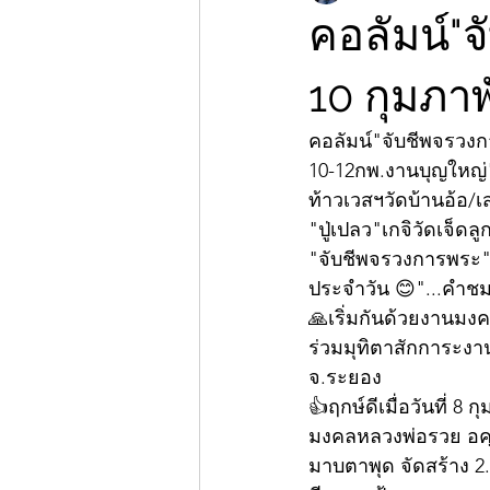
คอลัมน์"จ
10 กุมภาพ
คอลัมน์"จับชีพจรวง
10-12กพ.งานบุญใหญ่"
ท้าวเวสฯวัดบ้านอ้อ/เ
"ปู่เปลว"เกจิวัดเจ็ดล
"จับชีพจรวงการพระ"กั
ประจำวัน 😊"...คำชม
🙏เริ่มกันด้วยงานมงคล
ร่วมมุทิตาสักการะง
จ.ระยอง 
👍ฤกษ์ดีเมื่อวันที่ 8
มงคลหลวงพ่อรวย อคฺค
มาบตาพุด จัดสร้าง 2.