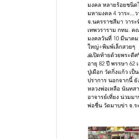
มงคล หลายร้อยชนิดไว้
มหามงคล 4 วาระ...วาร
จ.นครราชสีมา วาระที่
เทพวราราม กทม. คณะ 4
มงคลวันที่ 10 มีนาคม
ใหญ่+พิมพ์เล็กสวยๆ
🙏ปิดท้ายด้วยพระดีศ
อายุ 82 ปี พรรษา 62
ปู่เผือก วัดกิ่งแก้ว
ปราการ นอกจากนี้ ยัง
หลวงพ่อเหลือ นันทสา
อาจารย์เที่ยง น่วมม
พ่อชื่น วัดมาบข่า จ.ร