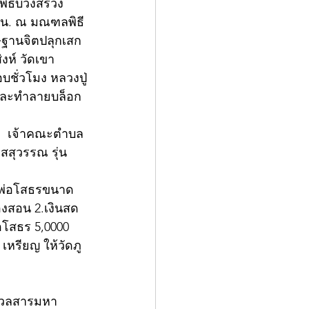
 พิธีบวงสรวง
9 น. ณ มณฑลพิธี
ษฐานจิตปลุกเสก 
งห์ วัดเขา
บชั่วโมง หลวงปู่
์และทำลายบล็อก
ฌอ  เจ้าคณะตำบล
สสุวรรณ รุ่น 
วงพ่อโสธรขนาด
องสอน 2.เงินสด 
อโสธร 5,0000 
เหรียญ ให้วัดภู