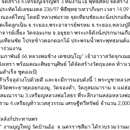
ัดสร้าง 4.เหรียญเจริญพร 3 ทีมงาน เอ พุทธศิลป์ จัดสร้าง
ระทัดได้เลขมงคล 236/97 พิธีพุทธาเทวาภิเษก เวลา 14.0
รณองค์ใหญ่ โดยมี หลวงพ่อรวย จุดเทียนชัยและนั่งปรกอธิ
วัดเจ็ดลูกเนิน จ.ระยอง,พระอาจารย์พรหม จ.ระยอง,หลวงปู่สิ
ารย์เลี้ยง วัดจอมเกษ จ.อยุธยา พระเกจิดังนั่งปรกนานเกือ
น ดับเทียนชัย โปรยข้าวตอกดอกไม้ ประพรมน้ำพระพุทธมนต
มาร่วมงาน
 กุมภาพันธ์ 66 หลวงพ่อช้าง เตชปญฺโญ" เจ้าอาวาสวัดจุกเ
ชิงเทรา พร้อมคณะศิษยานุศิษย์ ได้จัดสร้างวัตถุมงคล ท้าวเว
นสำเร็จ ซูตองเป้) 
้สำเร็จลุล่วงไปด้วยดี และจะมีการมอบดังนี้ 1.พระบูชาหล
์ให้วัดพระธาตุดอยกองมู, วัดจองคำ, วัดภูสมณาราม จ.แม่ฮ่
ภูสมณาราม 3.เหรียญหลวงพ่อโสธร ที่ระลึกงานหล่อหลวงพ่
ราม 4.เหรียญท้าวเวสสุวรรณ เศรษฐีทวีทรัพย์ จำนวน 2,000 
บัลลังก์ประทานพร