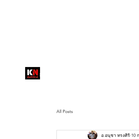
tukompee07@gmail.com
0614034151
หน้าหลัก
พระ
หนังสือพิมพ์คัมภีร์นิ
วส์
สื่อลึกวงการสงฆ์ เจาะตรงพระเครื่อง
ดัง
All Posts
อ.อนุชา ทรงศิริ
10 ก