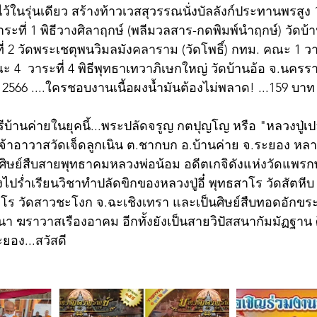
ในรุ่นเดียว สร้างท้าวเวสสุวรรณนั่งบัลลังก์ประทานพรสูง 1
ะที่ 1 พิธีวางศิลาฤกษ์ (พลีมวลสาร-กดพิมพ์นำฤกษ์) วัดบ้า
 2 วัดพระเชตุพนวิมลมังคลาราม (วัดโพธิ์) กทม. คณะ 1 วาระ
  วาระที่ 4 พิธีพุทธาเทวาภิเษกใหญ่ วัดบ้านอ้อ จ.นครราช
 2566 ....ใครชอบงานเนื้อผงน้ำมันต้องไม่พลาด! ...159 บาท 
รีบ้านค่ายในยุคนี้...พระปลัดจรูญ กตปุญโญ หรือ "หลวงปู่
 เจ้าอาวาสวัดเจ็ดลูกเนิน ต.ชากบก อ.บ้านค่าย จ.ระยอง 
 เป็นศิษย์สืบสายพุทธาคมหลวงพ่อน้อม อดีตเกจิดังแห่งวัดแพร
ไปร่ำเรียนวิชาทำปลัดขิกของหลวงปู่อี๋ พุทธสาโร วัดสัตหีบ
โร วัดสาวชะโงก จ.ฉะเชิงเทรา และเป็นศิษย์สืบทอดอักขร
านา ฆราวาสเรืองอาคม อีกทั้งยังเป็นสายวิปัสสนากัมมัฏฐาน
ะยอง...สวัสดี