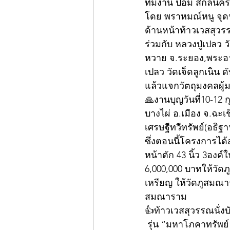
ทีมงาน ป้อม สกลนคร จ
โดย พราหมณ์หนู จุดป
ด้านหน้าท้าวเวสสุวร
ร่วมกับ หลวงปู่เปลว 
หวาย จ.ระยอง,พระอาจ
เปลว วัดเจ็ดลูกเนิ
แล้วแจกวัตถุมงคลผู้
🙏งานบุญวันที่10-12
บางไผ่ อ.เมือง จ.ฉะเ
เศรษฐีทวีทรัพย์(อธิฐา
ซึ่งตอนนี้โครงการได
หน้าตัก 43 นิ้ว 3องค
6,000,000 บาทให้วัด
เหรียญ ให้วัดภูสมณา
สมณาราม 
👍ท้าวเวสสุวรรณนั่ง
 รุ่น “มหาโภคาทรัพย์” งานบุญใหญ่ วัดบ้านอ้อ  จ.นครราชสีมา ได้รวบรวมว่านมวลสารมหา