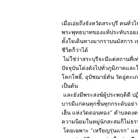
เมื่อเอ่ยถึงจังหวัดสระบุรี คนทั่
พระพุทธบาทของแท้ประทับรอยอยู
ตั้งใจเดินทางมากราบนมัสการ เ
ชีวิตก็ว่าได้
ไม่ใช่ว่าสระบุรีจะมีแต่สถานที่เ
ปัจจุบันโด่งดังไปทั่วภูมิภาคแ
โคกโพธิ์, อุปัชฌาย์ตัน วัดอู่
เป็นต้น
และยังมีพระสงฆ์ผู้ประพฤติดี ป
บารมีแก่คนทุกชั้นทุกกระดับอย่
เฮ็น แห่งวัดดอนทอง” ตำบลดงตะง
ความนิยมในหมู่นักสะสมก็ไม่ธ
โดยเฉพาะ “เหรียญรุ่นแรก” และ