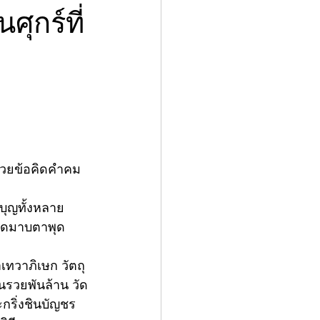
ุกร์ที่
ด้วยข้อคิดคำคม
จบุญทั้งหลาย 
ัดมาบตาพุด 
าเทวาภิเษก วัตถุ
นรวยพันล้าน วัด
กริ่งชินบัญชร 