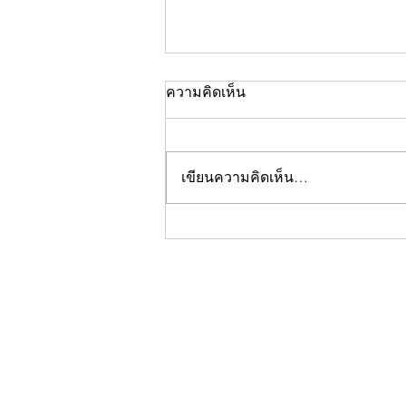
ความคิดเห็น
เขียนความคิดเห็น…
คอลัมน์"จับชีพจรวงการ
พระ"ประจำพฤหัสบดีที่ 30
กรกฎาคม 2569