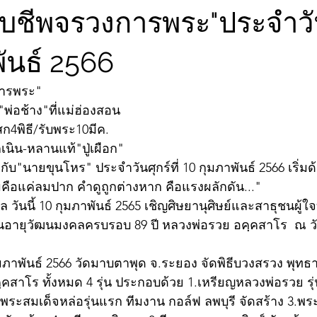
ับชีพจรวงการพระ"ประจำวันศ
ันธ์ 2566
การพระ"
พ่อช้าง"ที่แม่ฮ่องสอน
สก4พิธี/รับพระ10มีค.
ูกเนิน-หลานแท้"ปู่เผือก"
บ"นายขุนโหร" ประจำวันศุกร์ที่ 10 กุมภาพันธ์ 2566 เริ่ม
คือแค่ลมปาก คำดูถูกต่างหาก คือแรงผลักดัน..."
 วันนี้ 10 กุมภาพันธ์ 2565 เชิญศิษยานุศิษย์และสาธุชนผู้ใ
านอายุวัฒนมงคลครบรอบ 89 ปี หลวงพ่อรวย อคฺคสาโร  ณ ว
 กุมภาพันธ์ 2566 วัดมาบตาพุด จ.ระยอง จัดพิธีบวงสรวง พุทธ
สาโร ทั้งหมด 4 รุ่น ประกอบด้วย 1.เหรียญหลวงพ่อรวย รุ่
พระสมเด็จหล่อรุ่นแรก ทีมงาน กอล์ฟ ลพบุรี จัดสร้าง 3.พระ