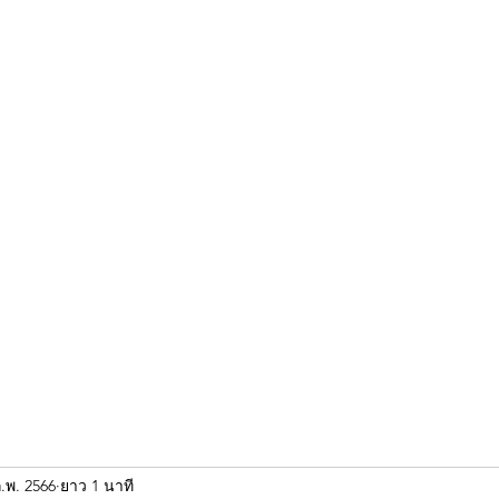
ขุนแผน khun paen
พระเก่าใหม่ยอดนิยม
ร้านพระเอกคัมภีร์
พระกริ
.พ. 2566
ยาว 1 นาที