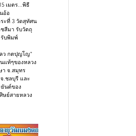
5 เมตร...พิธี
นอ้อ 
ที่ 3 วัดสุทัศน
สีมา รับวัตถุ
รับพิมพ์
เปลว กตปุญโญ" 
หลานแท้ๆของหลวง
กษา จ.สมุทร 
 จ.ชลบุรี และ
ะยันต์ของ
 ศิษย์สายหลวง