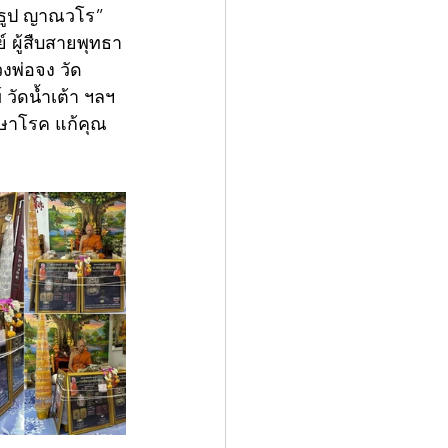
ู่ธูป ญาณวโร” 
์ ผู้สืบสายพุทธา
งพ่อจง วัด
วัดน้ำเต้า ฯลฯ 
กษาโรค แก้คุณ