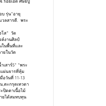
ร้อยเอ็ด ศิษย์ปู่
บ รุ่น"อายุ
.มวลสารดี.  พระ
งโส"  วัด
รค์งานศิลป์
นในพื้นที่และ
ภายในวัด
ผ่นจารที่หุ้ม
อวันที่ 11-13 
ราณ,ตะกรุดเทวดา
ปิดตาเนื้อไม้
 รายได้สมทบทุน