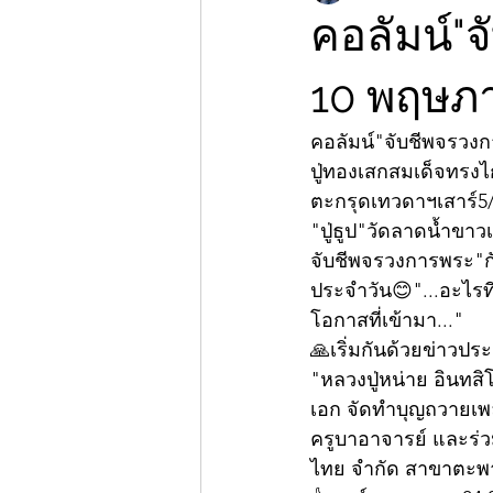
คอลัมน์"จ
10 พฤษภ
คอลัมน์"จับชีพจรวง
ปู่ทองเสกสมเด็จทรง
ตะกรุดเทวดาฯเสาร์5
"ปู่ธูป"วัดลาดน้ำขา
จับชีพจรวงการพระ"กั
ประจำวัน😊"...อะไรที
โอกาสที่เข้ามา..."
🙏เริ่มกันด้วยข่าวปร
"หลวงปู่หน่าย อินทสิ
เอก จัดทำบุญถวายเพล
ครูบาอาจารย์ และร่ว
ไทย จำกัด สาขาตะพาน