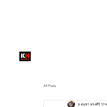
tukompee07@gmail.com
0614034151
หน้าหลัก
พระ
หนังสือพิมพ์คัมภีร์นิ
วส์
สื่อลึกวงการสงฆ์ เจาะตรงพระเครื่อง
ดัง
All Posts
อ.อนุชา ทรงศิริ
10 