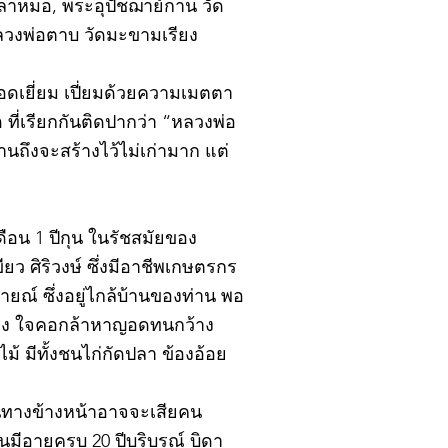
ปลาหมอ, พระอุปัชฌาย์กาน วัด
หลวงพ่อตาบ วัดมะขามเรียง
อดเยี่ยม เปี่ยมด้วยความเมตตา
ที่เรียกกันติดปากว่า “หลวงพ่อ
นถึงจะสร้างไว้ไม่เก่ามาก แต่
ดือน 1 ปีกุน ในรัชสมัยของ
ยว ศิริวงษ์ ซึ่งมีอาชีพเกษตรกร
ณ์ ซึ่งอยู่ไกล้บ้านของท่าน พอ
แรง ใจคอกล้าหาญอดทนกว้าง
 มีทั้งชนไก่กัดปลา ข้องอ้อย
าหนทางข้างหน้าอาจจะเสียคน
นมีอายุครบ 20 ปีบริบูรณ์ บิดา