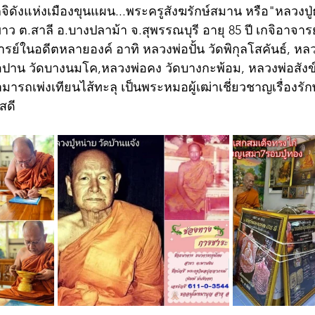
กจิดังแห่งเมืองขุนแผน...พระครูสังฆรักษ์สมาน หรือ"หลวงป
ว ต.สาลี อ.บางปลาม้า จ.สุพรรณบุรี อายุ 85 ปี เกจิอาจารย
ในอดีตหลายองค์ อาทิ หลวงพ่อปั้น วัดพิกุลโสคันธ์, หลว
ปาน วัดบางนมโค,หลวงพ่อคง วัดบางกะพ้อม, หลวงพ่อสังข์ 
ารถเพ่งเทียนไส้ทะลุ เป็นพระหมอผู้เฒ่าเชี่ยวชาญเรื่องรั
ัสดี