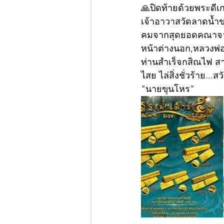
🙏ปิดท้ายด้วยพระดีเ
เจ้าอาวาสวัดลาดน้ำขา
คมจากสุดยอดคณาจารย์
หน้าต่างนอก,หลวงพ่อ
ท่านสำเร็จกสิณไฟ สาม
ไสย ไล่สิ่งชั่วร้าย...สว
"นายขุนโหร"