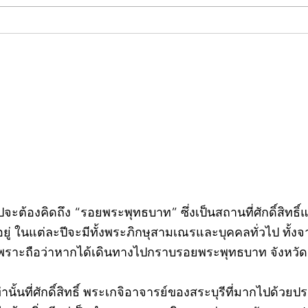
คอลัมน์"จับชีพจรวงการ
คอลั
พระ"ประจำพุธที่ 29 กรกฎาคม
พระ"
2569
กรก
วไปจะต้องคิดถึง “รอยพระพุทธบาท” ซึ่งเป็นสถานที่ศักดิ์สิทธ
่ ในแต่ละปีจะมีทั้งพระภิกษุสามเณรและบุคคลทั่วไป ทั
พราะถือว่าหากได้เดินทางไปกราบรอยพระพุทธบาท จังหวัดสร
ท่านั้นที่ศักดิ์สิทธิ์ พระเกจิอาจารย์ของสระบุรีที่มากไปด้ว