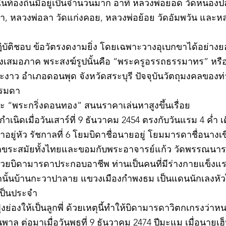
ละในท้องถิ่นมีอยู่เป็นจำนวนมาก อาทิ หลวงพ่อยอด วัดหนอง
ตะเภา, หลวงพ่อลา วัดแก่งคอย, หลวงพ่อย้อย วัดอัมพวัน และ
©2020 by kampeenews. Proudly created with Wix.com
ฏิบัติชอบ ข้อวัตรงดงามยิ่ง โดยเฉพาะวางอุเบกขาได้อย่างย
างเสมอภาค พระสงฆ์รูปนั้นคือ “พระครูอรรถธรรมาทร” หรือ 
าว อำเภอดอนพุด จังหวัดสระบุรี ปัจจุบันวัตถุมงคลของท่า
รรมดา
 “พระกริ่งดอนทอง” สนนราคาเล่นหาสูงขึ้นเรื่อย
เนิดเมื่อวันเสาร์ที่ 9 ธันวาคม 2454 ตรงกับวันแรม 4 ค่ำ เ
ยู่หัว รัชกาลที่ 6 โยมบิดาชื่อนายอยู่ โยมมารดาชื่อนางเขี
อักขระสมัยทั้งไทยและขอมกับพระอาจารย์แก้ว วัดพรรณนาราย
ช่วยบิดามารดาประกอบอาชีพ ท่านเป็นคนที่มีร่างกายแข็ง
นั้นบ้านกะวาปาลาย แขวงเมืองกำพงธม เป็นแดนนักเลงหัวไม้
เป็นประจำ
ย่องให้เป็นลูกพี่ ด้วยเหตุนี้ทำให้บิดามารดาวิตกเกรงว่
าล ต่อมาเมื่อวันพุธที่ 9 ธันวาคม 2474 ปีมะแม เมื่อนายเฮ็