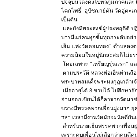
ปัจจุบันโด่งดังไปทั่วภูมิภาคแ
โคกโพธิ์, อุปัชฌาย์ตัน วัดอู่
เป็นต้น
และยังมีพระสงฆ์ผู้ประพฤติดี ป
บารมีแก่คนทุกชั้นทุกกระดับอย่
เฮ็น แห่งวัดดอนทอง” ตำบลดงตะง
ความนิยมในหมู่นักสะสมก็ไม่ธ
โดยเฉพาะ “เหรียญรุ่นแรก” และ
ตามประวัติ หลวงพ่อเฮ็นท่านถือกำ
พระบาทสมเด็จพระมงกุฎเกล้าเจ้าอ
เมื่ออายุได้ 8 ขวบได้ ไปศึกษา
อ่านออกเขียนได้ก็ลาจากวัดมา
ขวางมีพรรคพวกเพื่อนฝูงมาก ยุค
ฯลฯ เวลามีงานวัดมักจะนัดตีกัน
สำหรับนายเฮ็นพรรคพวกเพื่อนฝูง
เพราะคบเพื่อนไม่เลือกว่าคนดีคนพ