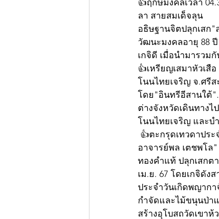
👍ฤกษ์มงคลเวลา 04.39 
ลา สายสมเด็จลุน 
อธิษฐานจิตปลุกเสก"ส
วัฒนะมงคลอายุ 88 ปี"
เกจิดี เมื่อนำมารวมก
👍เหรียญเสมาหัวเสือ 
โนนไทยเจริญ จ.ศรีสะเ
โดย"อินทรีอีสานใต้"..
ต่างจังหวัดเดินทาง
โนนไทยเจริญ และบำรุง
 👍ตะกรุดเทวดาประจำวันเกิด พญากาจับหลักรุ่นแรก  หนึ่งในวัตถุมงคลรุ่น"สรงน้ำเสาร์5" "พระ
อาจารย์พล เตชพโล" ว
ทองคำแท้ ปลุกเสกตามฤ
เม.ย. 67 โดยเกจิดัง
ประจำวันเกิดพญากาจั
กำจัดและไม้ขนุนป่าแ
สร้างอุโบสถวัดเขาห้