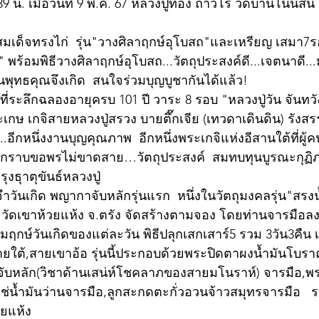
น. เมื่อวันที่ 9 พ.ค. 67 หลวงปู่ทอง ถาวโร วัดบ้านโนนสั้น จ.
มเด็จทรงไก่  รุ่น"วางศิลาฤกษ์อุโบสถ"และเหรียญ เสมา7รอ
 พร้อมพิธีวางศิลาฤกษ์อุโบสถ...วัตถุประสงค์ดี...เจตนาดี..
ันพุทธคุณจึงเกิด  สนใจร่วมบุญบูชากันได้แล้ว!
ที่ระลึกฉลองอายุครบ 101 ปี วาระ 8 รอบ "หลวงปู่วัน จันทวั
กษ เกจิสายหลวงปู่สรวง บายตึ๊กเจีย (เทวดาเดินดิน) รังสร
.อีกหนึ่งงานบุญคุณภาพ  อีกหนึ่งพระเกจิแห่งอีสานใต้ที่ผู้ค
ไปกราบขอพรไม่ขาดสาย…วัตถุประสงค์  สมทบทุนบูรณะกุฏิ
ธุาตุขันธ์หลวงปู่
ัดเขาห้วยแห้ง จ.ตรัง จัดสร้างตามจอง โดยท่านจารมือลงแ
กษ์วันเกิดของแต่ละวัน พิธีปลุกเสกเสาร์5 รวม 3วัน3คืน เมื่
สายใต้,สายเขาอ้อ รุ่นนี้ประกอบด้วยพระปิดตาผงน้ำมันโบ
บหลัก(วิชาด้านเสน่ห์โชคลาภของสายมโนราห์) จารมือ,พระ
ช่น้ำมันว่านจารมือ,ลูกสะกดตะกั่วอวนจ้าวสมุทรจารมือ  
วยแห้ง