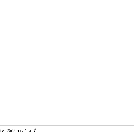
ขุนแผน khun paen
พระเก่าใหม่ยอดนิยม
ร้านพระเอกคัมภีร์
พระกริ
พ.ค. 2567
ยาว 1 นาที