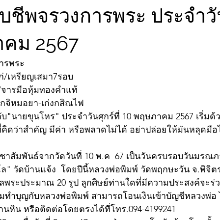
ับชีพจรวงการพระ ประจำวันศ
าคม 2567
การพระ
ไก่/เหรียญเสมา7รอบ
/จารมือหุ้มทองคำแท้
วเกจิหมอยา-เก่งกสิณไฟ
บ"นายขุนโหร" ประจำวันศุกร์ที่ 10 พฤษภาคม 2567 เริ่มด
่คิดว่าสำคัญ มีค่า หรือพลาดไม่ได้ อย่าปล่อยให้มันหลุดมื
ะชาสัมพันธ์จากวัดวันที่ 10 พ.ค  67 เป็นวันครบรอบวันมรณภา
โล" วัดบ้านแจ้ง  โดยปีนี้หลวงพ่อพิมพ์ วัดพฤกษะวัน จ.พิจิต
พระประมาณ 20 รูป ลูกศิษย์ท่านใดที่มีความประสงค์จะร่ว
มทำบุญกับหลวงพ่อพิมพ์ สามารถโอนเงินเข้าบัญชีหลวงพ่อ ไ
หิน หรือติดต่อโดยตรงได้ที่โทร.094-4199241 