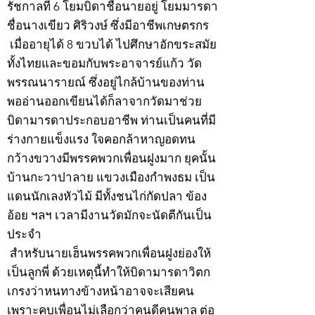
รัชกาลที่ 6 โยมบิดาชื่อนายอยู่ โยมมารดา
ชื่อนางเขียว ศิริวงษ์ ซึ่งมีอาชีพเกษตรกร
เมื่ออายุได้ 8 ขวบได้ ไปศึกษาอักขระสมัย
ทั้งไทยและขอมกับพระอาจารย์แก้ว วัด
พรรณนารายณ์ ซึ่งอยู่ไกล้บ้านของท่าน
พออ่านออกเขียนได้ก็ลาจากวัดมาช่วย
บิดามารดาประกอบอาชีพ ท่านเป็นคนที่มี
ร่างกายแข็งแรง ใจคอกล้าหาญอดทน
กว้างขวางมีพรรคพวกเพื่อนฝูงมาก ยุคนั้น
บ้านกะวาปาลาย แขวงเมืองกำพงธม เป็น
แดนนักเลงหัวไม้ มีทั้งชนไก่กัดปลา ข้อง
อ้อย ฯลฯ เวลามีงานวัดมักจะนัดตีกันเป็น
ประจำ
สำหรับนายเฮ็นพรรคพวกเพื่อนฝูงย่องให้
เป็นลูกพี่ ด้วยเหตุนี้ทำให้บิดามารดาวิตก
เกรงว่าหนทางข้างหน้าอาจจะเสียคน
เพราะคบเพื่อนไม่เลือกว่าคนดีคนพาล ต่อ