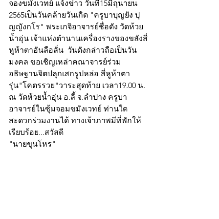
จองขมังเวทย์ แจ้งข่าว วันที่15มิถุนายน 
2565เป็นวันคล้ายวันเกิด "ครูบาบุญยัง ปุ
ญญังกโร" พระเกจิอาจารย์ชื่อดัง วัดห้วย
น้ำอุ่น เจ้าแห่งตำนานเครื่องรางของขลังสี่
หูห้าตาอันลือลั่น  วันดังกล่าวถือเป็นวัน
มงคล ขอเชิญเหล่าคณาจารย์ร่วม
อธิษฐานจิตปลุกเสกรูปหล่อ สี่หูห้าตา 
รุ่น"โคตรรวย"วาระสุดท้าย เวลา19.00 น. 
ณ วัดห้วยน้ำอุ่น อ.ลี้ จ.ลำปาง ครูบา
อาจารย์ในซุ้มจอมขมังเวทย์ ท่านใด
สะดวกร่วมงานได้ ทางเจ้าภาพมีที่พักให้
เรียบร้อย...สวัสดี
"นายขุนโหร"