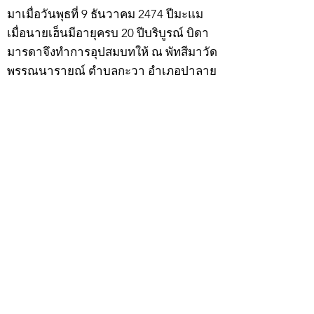
มาเมื่อวันพุธที่ 9 ธันวาคม 2474 ปีมะแม
เมื่อนายเฮ็นมีอายุครบ 20 ปีบริบูรณ์ บิดา
มารดาจึงทำการอุปสมบทให้ ณ พัทสีมาวัด
พรรณนารายณ์ ตำบลกะวา อำเภอปาลาย
แขวงเมืองกัมพงธม ประเทศกัมพูชา
(เขมร) โดยมี พระอุปัชฌาย์แก้ว วัดพรรณ
นารายณ์ เป็นพระอุปัชฌาย์ พระอาจารย์
เป็นพระกรรมวาจาจารย์ พระอาจารย์มั่น
เป็นพระอนุสาวนาจารย์ พระอุปัชฌาย์ให้
ฉายว่า “สิริวังโส”
เมื่อบวชแล้วก็จำพรรษาอยู่ที่วัดพรรณ
นารายณ์ ทำอุปัชฌาย์วัตรอาจาริยวัตร
ตามธรรมเนียมพระนวกะผู้บวชใหม่ และ
ศึกษาพระธรรมวินัยท่องบ่นสวดมนต์จน
จบทุกยุคทุกคัมภีร์ มีอุตสาหะจดจำได้
แม่นยำและเกิดเลื่อมใสศรัทธาในพระพุทธ