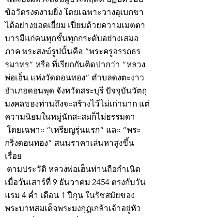
ข้อวัตรงดงามยิ่ง โดยเฉพาะวางอุเบกขา
ได้อย่างยอดเยี่ยม เปี่ยมด้วยความเมตตา
บารมีแก่คนทุกชั้นทุกกระดับอย่างเสมอ
ภาค พระสงฆ์รูปนั้นคือ “พระครูอรรถธร
รมาทร” หรือ ที่เรียกกันติดปากว่า “หลวง
พ่อเฮ็น แห่งวัดดอนทอง” ตำบลดงตะงาว
อำเภอดอนพุด จังหวัดสระบุรี ปัจจุบันวัตถุ
มงคลของท่านถึงจะสร้างไว้ไม่เก่ามาก แต่
ความนิยมในหมู่นักสะสมก็ไม่ธรรมดา
โดยเฉพาะ “เหรียญรุ่นแรก” และ “พระ
กริ่งดอนทอง” สนนราคาเล่นหาสูงขึ้น
เรื่อย
ตามประวัติ หลวงพ่อเฮ็นท่านถือกำเนิด
เมื่อวันเสาร์ที่ 9 ธันวาคม 2454 ตรงกับวัน
แรม 4 ค่ำ เดือน 1 ปีกุน ในรัชสมัยของ
พระบาทสมเด็จพระมงกุฎเกล้าเจ้าอยู่หัว