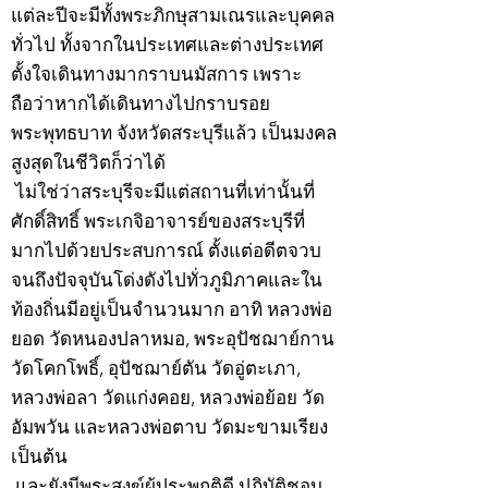
แต่ละปีจะมีทั้งพระภิกษุสามเณรและบุคคล
ทั่วไป ทั้งจากในประเทศและต่างประเทศ
ตั้งใจเดินทางมากราบนมัสการ เพราะ
ถือว่าหากได้เดินทางไปกราบรอย
พระพุทธบาท จังหวัดสระบุรีแล้ว เป็นมงคล
สูงสุดในชีวิตก็ว่าได้
ไม่ใช่ว่าสระบุรีจะมีแต่สถานที่เท่านั้นที่
ศักดิ์สิทธิ์ พระเกจิอาจารย์ของสระบุรีที่
มากไปด้วยประสบการณ์ ตั้งแต่อดีตจวบ
จนถึงปัจจุบันโด่งดังไปทั่วภูมิภาคและใน
ท้องถิ่นมีอยู่เป็นจำนวนมาก อาทิ หลวงพ่อ
ยอด วัดหนองปลาหมอ, พระอุปัชฌาย์กาน
วัดโคกโพธิ์, อุปัชฌาย์ตัน วัดอู่ตะเภา,
หลวงพ่อลา วัดแก่งคอย, หลวงพ่อย้อย วัด
อัมพวัน และหลวงพ่อตาบ วัดมะขามเรียง
เป็นต้น
และยังมีพระสงฆ์ผู้ประพฤติดี ปฏิบัติชอบ