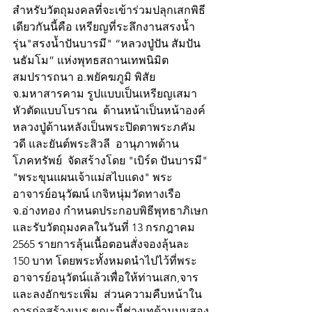
สำหรับวัตถุมงคลที่จะเข้าร่วมปลุกเสกพิธี
เดียวกันนี้คือ เหรียญที่ระลึกงานสรงน้ำ 
รุ่น"สรงน้ำปันบารมี" “หลวงปู่ปัน สัมปัน
นธัมโม” แห่งพุทธสถานเทพนิมิต
สมปรารถนา อ.พยัคฆภูมิ พิสัย  
จ.มหาสารคาม รูปแบบเป็นเหรียญเสมา
หัวตัดแบบโบราณ  ด้านหน้าเป็นหน้าองค์
หลวงปู่ด้านหลังเป็นพระปิดตาพระภคัม
วดี และยันต์พระสิวลี  อานุภาพด้าน
โภคทรัพย์  จัดสร้างโดย "เบิร์ด ปันบารมี" 
"พระขุนแผนเจ้าแม่สไบแดง" พระ
อาจารย์อนุวัฒน์ เกจิหนุ่มวัดทางเรือ 
จ.อ่างทอง กำหนดประกอบพิธีพุทธาภิเษก
และรับวัตถุมงคลในวันที่ 13 กรกฎาคม 
2565 รายการลุ้นเนื้อตอนสั่งจองลุ้นละ 
150 บาท โดยพระทั้งหมดนำไปไว้ที่พระ
อาจารย์อนุวัตน์แล้วเพื่อให้ท่านเสก,จาร
และลงอักขระเพิ่ม  ส่วนความคืบหน้าใน
การก่อสร้างเมรุ ขณะนี้ช่างเทด้านบนสอง