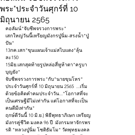
พระ"ประจำวันศุกร์ที่ 10
มิถุนายน 2565
คอลัมน์"จับชีพจรวงการพระ"
เสกใหญ่วันนี้เหรียญมังกรปู่นิ่ม-สรงน้ำ"ปู่
ปัน"
13กค.เสก"ขุนแผนเจ้าแม่สไบแดง"ลุ้น
ละ150
15มิย.เสกสุดท้ายรูปหล่อสี่หูห้าตา"ครูบา
บุญยัง"
จับชีพจรวงการพระ"กับ"นายขุนโหร" 
ประจำวันศุกร์ที่ 10 มิถุนายน 2565  ...เริ่ม
ด้วยข้อคิดคำคมประจำวัน..."โอกาสที่จะ
เป็นเศรษฐีมีไม่เท่ากัน แต่โอกาสที่จะเป็น
คนดีมีเท่ากัน"
ฤกษ์ดีวันนี้ 10 มิ.ย.) พิธีพุทธาภิเษก เหรียญ
มังกรคู่ชีวิต มงคล 96 ปี  มังกรมหาจักรพร
รดิ "หลวงปู่นิ่ม โชติธัมโม" วัดพุทธมงคล 