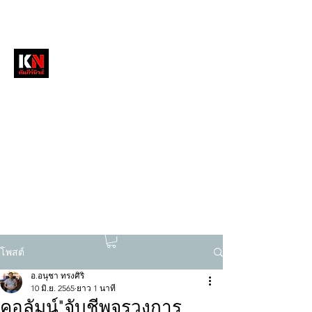
หนังสือพิมพ์คัมภีร์นิวส์
สื่อลึกวงการสงฆ์ เจาะตรงพระเครื่องดัง
tukompee07@gmail.com
0614034151
โพสต์
อ.อนุชา ทรงศิริ
10 มิ.ย. 2565
ยาว 1 นาที
คอลัมน์"จับชีพจรวงการ