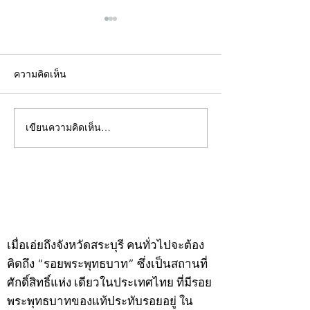
ความคิดเห็น
เขียนความคิดเห็น…
คอลัมน์"จับชีพจรวงการ
คอลัมน์"จับชีพจ
พระ"ประจำพุธที่ 29
พระ"ประจำอังคาร
กรกฎาคม 2569
กรกฎาคม 2569
©2020 by kampeenews. Proudly created with Wix.com
เมื่อเอ่ยถึงจังหวัดสระบุรี คนทั่วไปจะต้อง
คิดถึง “รอยพระพุทธบาท” ซึ่งเป็นสถานที่
ศักดิ์สิทธิ์แห่ง เดียวในประเทศไทย ที่มีรอย
พระพุทธบาทของแท้ประทับรอยอยู่ ใน