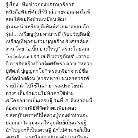
รู้เรื่อง” ทีมข่าวกองบรรณาธิการ
หนังสือพิมพ์คัมภีร์นิวส์ ถ่ายทอดสด (ไลฟ์
สด) ให้ชมถึงบ้านเหมือนเดิม!
👍แนะนำเหรียญดี/พิมพ์สวยน่าสะสมอีก
รุ่น!.. .เหรียญรุ่นมหาบารมี (รับขวัญศิษย์) 
เหรียญที่ทุกคนร่วมบุญสร้าง รังสรรค์ผล
งาน โดย "อ.บิ๊ก บางใหญ่" สร้างโดยคุณ 
Tui Sukutai บจก.เอ.ที บรรจุภัณฑ์...วาระ
ดี การจัดสร้างด้วยจิตศรัทธา ถวาย"หลวง
ปู่พัฒน์ ปุญญกาโม" พระเกจิอาจารย์ชื่อ
ดังวัดห้วยด้วน (ธารทหาร) จ.นครสวรรค์ 
รายได้นำไปใช้ในสาธารณประโยชน์
ต่างๆ เต็มจำนวนไม่หักค่าใช้จ่าย 
🙏ใครอยากเป็นเศรษฐี วันที่ 20 สิงหาคมนี้
ต้องมาร่วมพิธีที่วัดถ้ำตะเพียนทอง 
จ.ลพบุรี เพราพปีนี้หลวงปู่ทองดำท่านจะ
ปลุกเสกวัตถุมงคลให้ลูกศิษย์เป็นเศรษฐี 
นำไปบูชาก็เป็นเศรษฐี นำไปค้าขายก็เป็น
เศรษฐี ....บารมีหลวงปู่ทองดำ บารมีพระ