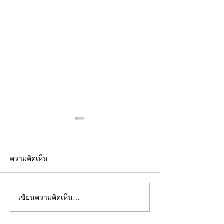
ความคิดเห็น
เขียนความคิดเห็น…
คอลัมน์"จับชีพจรวงการ
คอลัมน์"จับชีพจ
พระ"ประจำพุธที่ 29
พระ"ประจำอังคาร