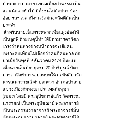
บ้านกะวาปาลาย แขวงเมืองกำพงธม เป็น
แดนนักเลงหัวไม้ มีทั้งชนไก่กัดปลา ข้อง
อ้อย ฯลฯ เวลามีงานวัดมักจะนัดตีกันเป็น
ประจำ
สำหรับนายเฮ็นพรรคพวกเพื่อนฝูงย่องให้
เป็นลูกพี่ ด้วยเหตุนี้ทำให้บิดามารดาวิตก
เกรงว่าหนทางข้างหน้าอาจจะเสียคน
เพราะคบเพื่อนไม่เลือกว่าคนดีคนพาล ต่อ
มาเมื่อวันพุธที่ 9 ธันวาคม 2474 ปีมะแม
เมื่อนายเฮ็นมีอายุครบ 20 ปีบริบูรณ์ บิดา
มารดาจึงทำการอุปสมบทให้ ณ พัทสีมาวัด
พรรณนารายณ์ ตำบลกะวา อำเภอปาลาย
แขวงเมืองกัมพงธม ประเทศกัมพูชา
(เขมร) โดยมี พระอุปัชฌาย์แก้ว วัดพรรณ
นารายณ์ เป็นพระอุปัชฌาย์ พระอาจารย์
เป็นพระกรรมวาจาจารย์ พระอาจารย์มั่น
เป็นพระอนุสาวนาจารย์ พระอุปัชฌาย์ให้