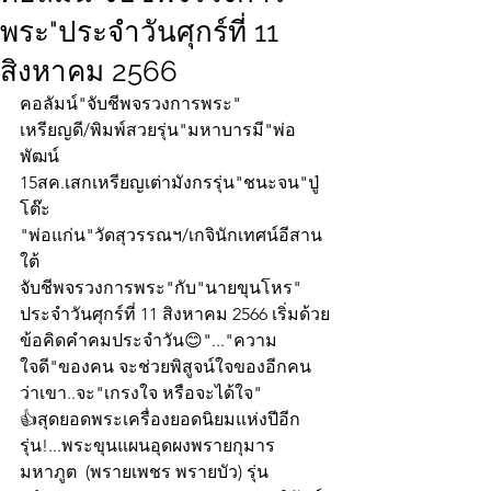
พระ"ประจำวันศุกร์ที่ 11
สิงหาคม 2566
คอลัมน์"จับชีพจรวงการพระ"
เหรียญดี/พิมพ์สวยรุ่น"มหาบารมี"พ่อ
พัฒน์
15สค.เสกเหรียญเต่ามังกรรุ่น"ชนะจน"ปู่
โต๊ะ
"พ่อแก่น"วัดสุวรรณฯ/เกจินักเทศน์อีสาน
ใต้
จับชีพจรวงการพระ"กับ"นายขุนโหร" 
ประจำวันศุกร์ที่ 11 สิงหาคม 2566 เริ่มด้วย
ข้อคิดคำคมประจำวัน😊"..."ความ
ใจดี"ของคน จะช่วยพิสูจน์ใจของอีกคน 
ว่าเขา..จะ"เกรงใจ หรือจะได้ใจ"
👍สุดยอดพระเครื่องยอดนิยมแห่งปีอีก
รุ่น!...พระขุนแผนอุดผงพรายกุมาร
มหาภูต  (พรายเพชร พรายบัว) รุ่น  