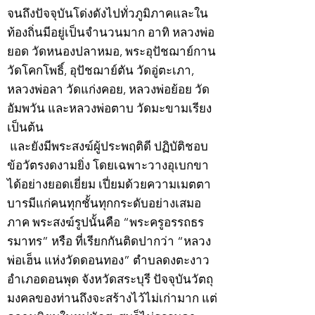
จนถึงปัจจุบันโด่งดังไปทั่วภูมิภาคและใน
ท้องถิ่นมีอยู่เป็นจำนวนมาก อาทิ หลวงพ่อ
ยอด วัดหนองปลาหมอ, พระอุปัชฌาย์กาน
วัดโคกโพธิ์, อุปัชฌาย์ตัน วัดอู่ตะเภา,
หลวงพ่อลา วัดแก่งคอย, หลวงพ่อย้อย วัด
อัมพวัน และหลวงพ่อตาบ วัดมะขามเรียง
เป็นต้น
และยังมีพระสงฆ์ผู้ประพฤติดี ปฏิบัติชอบ
ข้อวัตรงดงามยิ่ง โดยเฉพาะวางอุเบกขา
ได้อย่างยอดเยี่ยม เปี่ยมด้วยความเมตตา
บารมีแก่คนทุกชั้นทุกกระดับอย่างเสมอ
ภาค พระสงฆ์รูปนั้นคือ “พระครูอรรถธร
รมาทร” หรือ ที่เรียกกันติดปากว่า “หลวง
พ่อเฮ็น แห่งวัดดอนทอง” ตำบลดงตะงาว
อำเภอดอนพุด จังหวัดสระบุรี ปัจจุบันวัตถุ
มงคลของท่านถึงจะสร้างไว้ไม่เก่ามาก แต่