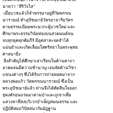
ฉายว่า “สิริวังโส”
เมื่อบวชแล้วก็จำพรรษาอยู่ที่วัดพรรณ
นารายณ์ ทำอุปัชฌาย์วัตรอาจาริยวัตร
ตามธรรมเนียมพระนวกะผู้บวชใหม่ และ
ศึกษาพระธรรมวินัยท่องบ่นสวดมนต์จน
จบทุกยุคทุกคัมภีร์ มีอุตสาหะจดจำได้
แม่นยำและเกิดเลื่อมใสศรัทธาในพระพุทธ
ศาสนายิ่ง
สิ่งสำคัญได้ศึกษาเล่าเรียนในด้านคาถา
อาคมจนมีความชำนาญ เจนจัดด้านวิชา
แขนงต่างๆ ซึ่งได้รับการถ่ายทอดมาจาก
หลวงพ่อแก้ว วัดพรรณนารายณ์ ซึ่งเป็น
พระอุปัชฌาย์แล้ว ท่านจึงได้ตัดสินใจออก
ธุดงค์รอนแรมมาตามป่าและภูเขาเพื่อ
แสวงหาที่สงบวิเวกบำเพ็ญสมณธรรม และ
ปฏิบัติสมถวิปัสสนากัมมัฏฐาน