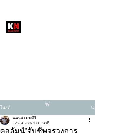
หนังสือพิมพ์คัมภีร์นิวส์
สื่อลึกวงการสงฆ์ เจาะตรงพระเครื่องดัง
tukompee07@gmail.com
0614034151
โพสต์
อ.อนุชา ทรงศิริ
12 ส.ค. 2566
ยาว 1 นาที
คอลัมน์"จับชีพจรวงการ