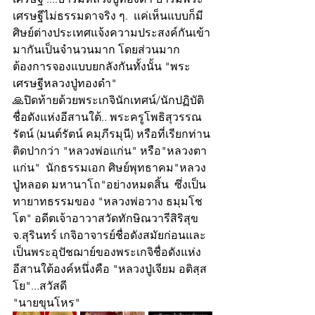
เศรษฐีไม่ธรรมดาจริง ๆ.  แค่เห็นแบบก็มี
ศิษย์ต่างประเทศแจ้งความประสงค์กันเข้า
มากันเป็นจำนวนมาก โดยส่วนมาก
ต้องการจองแบบยกลังกันทั้งนั้น "พระ
เศรษฐีหลวงปู่ทองดำ"
🙏ปิดท้ายด้วยพระเกจินักเทศน์/นักปฏิบัติ
ชื่อดังแห่งอีสานใต้.. พระครูโพธิสุวรรณ
รัตน์ (มนต์รัตน์ คมฺภีรมุนี) หรือที่เรียกท่าน
ติดปากว่า "หลวงพ่อแก่น" หรือ"หลวงตา
แก่น"  นักธรรมเอก ศิษย์พุทธาคม"หลวง
ปู่หลอด มหานาโถ"อย่างหมดสิ้น  ซึ่งเป็น
ทายาทธรรมของ "หลวงพ่อวาง ธมฺมโช
โต" อดีตเจ้าอาวาสวัดทักษิณวารีสิริสุข 
จ.สุรินทร์ เกจิอาจารย์ชื่อดังสมัยก่อนและ
เป็นพระอุปัชฌาย์ของพระเกจิชื่อดังแห่ง
อีสานใต้องค์หนึ่งคือ "หลวงปู่เจียม อติสฺส
โย"...สวัสดี
"นายขุนโหร"