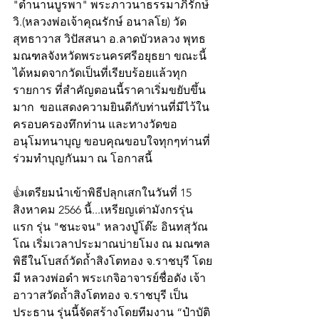
"ตำนานบูรพา" พระภาวนาธรรมาภิรักษ์ 
วิ.(หลวงพ่อเจ้าคุณรักษ์ อนาลโย) วัด
สุทธาวาส วิปัสสนา อ.ลาดบัวหลวง พุทธ
มณฑลจังหวัดพระนครศรีอยุธยา ขณะนี้
ได้หมดจากวัดเป็นที่เรียบร้อยแล้วทุก
รายการ ที่สำคัญตอนนี้ราคาเริ่มขยับขึ้น
มาก  ขอแสดงความยินดีกับท่านที่มีไว้ใน
ครอบครองทึกท่าน และทางวัดขอ
อนุโมทนาบุญ ขอบคุณขอบใจทุกๆท่านที่
ร่วมทำบุญกันมา ณ โอกาสนี้
👍เตรียมนำเข้าพิธีปลุกเสกในวันที่ 15 
สิงหาคม 2566 นี้...เหรียญเต่ามังกรรุ่น
แรก รุ่น "ชนะจน" หลวงปู่โต๊ะ อินทสุวัณ
โณ เริ่มเวลาประมาณบ่ายโมง ณ มณฑล
พิธีในโบสถ์วัดถ้ำสิงโตทอง จ.ราชบุรี โดย
มี หลวงพ่อดำ พระเกจิอาจารย์ชื่อดัง เจ้า
อาวาสวัดถ้ำสิงโตทอง จ.ราชบุรี เป็น
ประธาน รุ่นนี้จัดสร้างโดยทีมงาน “ป๋าบัติ 