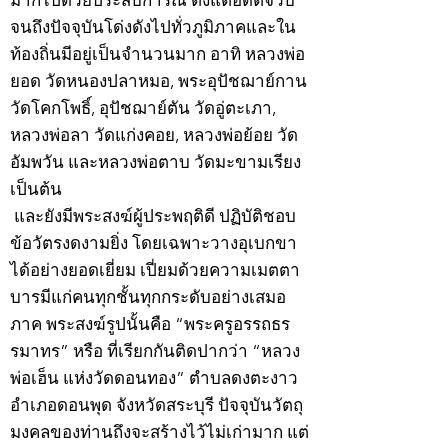
มากไปด้วยประสบการณ์ ตั้งแต่อดีตจวบ
จนถึงปัจจุบันโด่งดังไปทั่วภูมิภาคและใน
ท้องถิ่นมีอยู่เป็นจำนวนมาก อาทิ หลวงพ่อ
ยอด วัดหนองปลาหมอ, พระอุปัชฌาย์กาน
วัดโคกโพธิ์, อุปัชฌาย์ตัน วัดอู่ตะเภา,
หลวงพ่อลา วัดแก่งคอย, หลวงพ่อย้อย วัด
อัมพวัน และหลวงพ่อตาบ วัดมะขามเรียง
เป็นต้น
และยังมีพระสงฆ์ผู้ประพฤติดี ปฏิบัติชอบ
ข้อวัตรงดงามยิ่ง โดยเฉพาะวางอุเบกขา
ได้อย่างยอดเยี่ยม เปี่ยมด้วยความเมตตา
บารมีแก่คนทุกชั้นทุกกระดับอย่างเสมอ
ภาค พระสงฆ์รูปนั้นคือ “พระครูอรรถธร
รมาทร” หรือ ที่เรียกกันติดปากว่า “หลวง
พ่อเฮ็น แห่งวัดดอนทอง” ตำบลดงตะงาว
อำเภอดอนพุด จังหวัดสระบุรี ปัจจุบันวัตถุ
มงคลของท่านถึงจะสร้างไว้ไม่เก่ามาก แต่