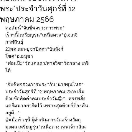
พระ"ประจำวันศุกร์ที่ 12
พฤษภาคม 2566
คอลัมน์"จับชีพจรวงการพระ"
เร็วๆนี้!เหรียญรุ่น"เหนือดวง"ปู่เจเกจิ
กาฬสินธุ์
20พค.เสก-บูชาปิดตา"บัลลังก์
โชค"อ.อนุชา
"พ่อแป๊ะ"วัดแคแถว/สายวิชาวัดกลาง-เกจิ
ใต้
"จับชีพจรวงการพระ"กับ"นายขุนโหร" 
ประจำวันศุกร์ที่ 12 พฤษภาคม 2566 เริ่ม
ด้วยข้อคิดคำคมประจำวัน😊"...สรรพสิ่ง
แค่ยืมมาอย่ายึดไว้ เพราะสุดท้ายก็ต้องคืน
อยู่ดี..."
👍เมื่อเร็วๆนี้ ผู้ดำเนินการจัดสร้างวัตถุ
มงคล เหรียญรุ่น"เหนือดวง เทพเจ้ากสิณ