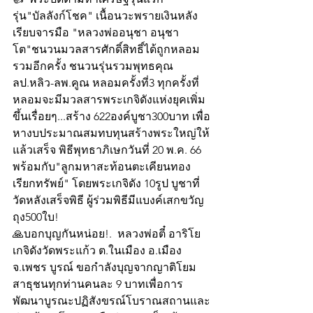
รุ่น"บัลลังก์โชค" เนื้อนวะพรายเงินหลัง
เรียบจารมือ "หลวงพ่ออนุชา อนุชา
โต"ชนวนมวลสารศักดิ์สิทธิ์ได้ถูกหลอม
รวมอีกครั้ง ชนวนรุ่นรวมพุทธคุณ
ลป.หลิว-ลพ.คูณ หลอมครั้งที่3 ทุกครั้งที่
หลอมจะมีมวลสารพระเกจิดังแห่งยุคเพิ่ม
ขึ้นเรื่อยๆ...สร้าง 622องค์บูชา300บาท เพื่อ
หางบประมาณสมทบทุนสร้างพระใหญ่ให้
แล้วเสร็จ พิธีพุทธาภิเษกวันที่ 20 พ.ค. 66 
พร้อมกับ"ลูกมหาสะท้อนตะเคียนทอง
เรียกทรัพย์" โดยพระเกจิดัง 10รูป บูชาที่
วัดหลังเสร็จพิธี ผู้ร่วมพิธีมีแบงค์เสกขวัญ
ถุง500ใบ!
🙏บอกบุญกันหน่อย!.  หลวงพ่อตี๋ อาริโย
เกจิดังวัดพระแก้ว ต.ในเมือง อ.เมือง 
จ.เพชร บูรณ์ ขอกำลังบุญจากญาติโยม
สาธุชนทุกท่านคนละ 9 บาทเพื่อการ
พัฒนาบูรณะปฏิสังขรณ์โบราณสถานและ