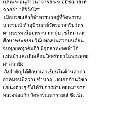
เป็นพระอนุสาวนาจารย์ พระอุปัชฌาย์ให้
ฉายว่า “สิริวังโส”
เมื่อบวชแล้วก็จำพรรษาอยู่ที่วัดพรรณ
นารายณ์ ทำอุปัชฌาย์วัตรอาจาริยวัตร
ตามธรรมเนียมพระนวกะผู้บวชใหม่ และ
ศึกษาพระธรรมวินัยท่องบ่นสวดมนต์จน
จบทุกยุคทุกคัมภีร์ มีอุตสาหะจดจำได้
แม่นยำและเกิดเลื่อมใสศรัทธาในพระพุทธ
ศาสนายิ่ง
สิ่งสำคัญได้ศึกษาเล่าเรียนในด้านคาถา
อาคมจนมีความชำนาญ เจนจัดด้านวิชา
แขนงต่างๆ ซึ่งได้รับการถ่ายทอดมาจาก
หลวงพ่อแก้ว วัดพรรณนารายณ์ ซึ่งเป็น
พระอุปัชฌาย์แล้ว ท่านจึงได้ตัดสินใจออก
ธุดงค์รอนแรมมาตามป่าและภูเขาเพื่อ
แสวงหาที่สงบวิเวกบำเพ็ญสมณธรรม และ
ปฏิบัติสมถวิปัสสนากัมมัฏฐาน