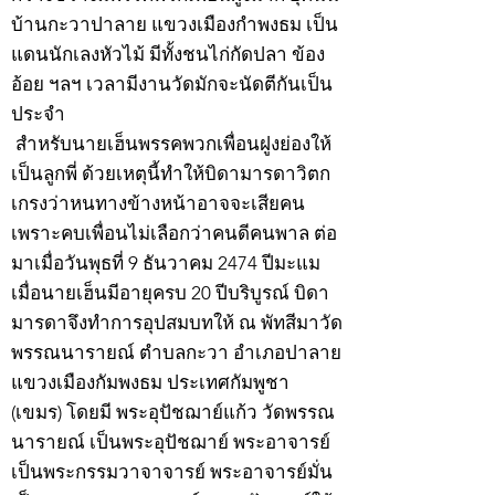
บ้านกะวาปาลาย แขวงเมืองกำพงธม เป็น
แดนนักเลงหัวไม้ มีทั้งชนไก่กัดปลา ข้อง
อ้อย ฯลฯ เวลามีงานวัดมักจะนัดตีกันเป็น
ประจำ
สำหรับนายเฮ็นพรรคพวกเพื่อนฝูงย่องให้
เป็นลูกพี่ ด้วยเหตุนี้ทำให้บิดามารดาวิตก
เกรงว่าหนทางข้างหน้าอาจจะเสียคน
เพราะคบเพื่อนไม่เลือกว่าคนดีคนพาล ต่อ
มาเมื่อวันพุธที่ 9 ธันวาคม 2474 ปีมะแม
เมื่อนายเฮ็นมีอายุครบ 20 ปีบริบูรณ์ บิดา
มารดาจึงทำการอุปสมบทให้ ณ พัทสีมาวัด
พรรณนารายณ์ ตำบลกะวา อำเภอปาลาย
แขวงเมืองกัมพงธม ประเทศกัมพูชา
(เขมร) โดยมี พระอุปัชฌาย์แก้ว วัดพรรณ
นารายณ์ เป็นพระอุปัชฌาย์ พระอาจารย์
เป็นพระกรรมวาจาจารย์ พระอาจารย์มั่น