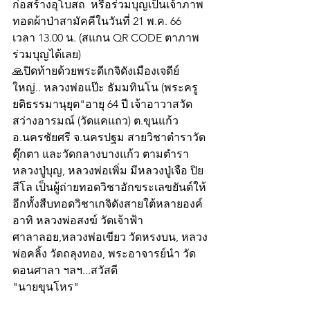
ก่อสร้างอุโบสถ  หรือร่วมบุญเป็นเจ้าภาพ
ทอดผ้าป่าสามัคคีในวันที่ 21 พ.ค. 66 
เวลา 13.00 น. (สแกน QR CODE ตาภาพ
ร่วมบุญได้เลย)
🙏ปิดท้ายด้วยพระดีเกจิดังเมืองเจดีย์
ใหญ่.. หลวงพ่อแป๊ะ ธัมมทินโน (พระครู
ยติธรรมานุยุต"อายุ 64 ปี เจ้าอาวาสวัด
สว่างอารมณ์ (วัดแคแถว) ต.ขุนแก้ว 
อ.นครชัยศรี จ.นครปฐม สายวิชาตำราวัด
ตุ๊กตา และวัดกลางบางแก้ว ตามตำรา
หลวงปู่บุญ, หลวงพ่อเพิ่ม มีหลวงปู่เจือ ปิย
สีโล เป็นผู้ถ่ายทอดวิชาอักขระเลขยันต์ให้ 
อีกทั้งสืบทอดวิชาเกจิดังสายใต้หลายองค์ 
อาทิ หลวงพ่อสงฆ์ วัดเจ้าฟ้า
ศาลาลอย,หลวงพ่อเขียว วัดหรงบน, หลวง
พ่อคลิ้ง วัดถลุงทอง, พระอาจารย์นำ วัด
ดอนศาลา ฯลฯ...สวัสดี
"นายขุนโหร"