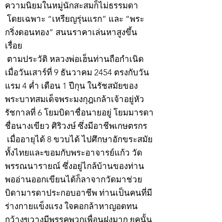
ความนิยมในหมู่นักสะสมก็ไม่ธรรมดา
โดยเฉพาะ “เหรียญรุ่นแรก” และ “พระ
กริ่งดอนทอง” สนนราคาเล่นหาสูงขึ้น
เรื่อย
ตามประวัติ หลวงพ่อเฮ็นท่านถือกำเนิด
เมื่อวันเสาร์ที่ 9 ธันวาคม 2454 ตรงกับวัน
แรม 4 ค่ำ เดือน 1 ปีกุน ในรัชสมัยของ
พระบาทสมเด็จพระมงกุฎเกล้าเจ้าอยู่หัว
รัชกาลที่ 6 โยมบิดาชื่อนายอยู่ โยมมารดา
ชื่อนางเขียว ศิริวงษ์ ซึ่งมีอาชีพเกษตรกร
เมื่ออายุได้ 8 ขวบได้ ไปศึกษาอักขระสมัย
ทั้งไทยและขอมกับพระอาจารย์แก้ว วัด
พรรณนารายณ์ ซึ่งอยู่ไกล้บ้านของท่าน
พออ่านออกเขียนได้ก็ลาจากวัดมาช่วย
บิดามารดาประกอบอาชีพ ท่านเป็นคนที่มี
ร่างกายแข็งแรง ใจคอกล้าหาญอดทน
กว้างขวางมีพรรคพวกเพื่อนฝูงมาก ยุคนั้น