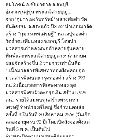
สมโภชน์ อ.ชัยบาดาล จ.ลพบุรี
👍จากรุ่นสู่รุ่น พระเกจิสายบุญ... 
จาก"กุมารเฮงรับทรัพย์"หลวงพ่อดำ วัด
สันติธรรม จ.สระแก้ว ปี2552 นำแบบมาจัด
สร้าง "กุมารเทพเศรษฐี" หลวงปู่ทองดำ 
วัดถ้ำตะเพียนทอง จ.ลพบุรี โดยนำ
มวลสารเก่าหลวงพ่อดำหลายรุ่นหลาย
พิมพ์และพระเกจิสายบุญต่างๆนำมาบด
ผสมจัดสร้างขึ้น 2 รายการเท่านั้นคือ 
1.เนื้อมวลสารพิเศษทาทองฝังพลอยอุด
มวลสารพิเศษตะกรุดทองคำ สร้าง 999 
ตน 2.เนื้อมวลสารพิเศษทาทอง อุด
มวลสารพิเศษฝังตะกรุดเงิน สร้าง 5,999 
ตน...รายได้สมทบทุนสร้างพระมหา
เศรษฐี 9 หน้าองค์ใหญ่ ซึ่งกำหนดหล่อ
ครั้งที่ 3 ในวันที่ 20 สิงหาคม 2566 (วันเกิด
ฉลองอายุครบ 92 ปี) โดยเปิดสั่งจองตั้งแต่
วันที่ 5 พ.ค. เป็นต้นไป
👍“พระปิดตามหาเศรษฐีรุ่นแรก” 