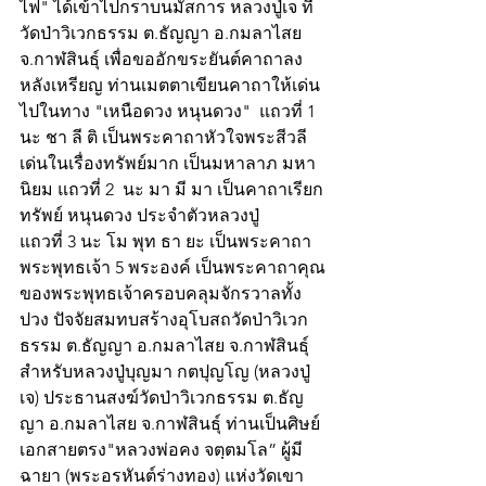
ไฟ" ได้เข้าไปกราบนมัสการ หลวงปู่เจ ที่
วัดป่าวิเวกธรรม ต.ธัญญา อ.กมลาไสย 
จ.กาฬสินธุ์ เพื่อขออักขระยันต์คาถาลง
หลังเหรียญ ท่านเมตตาเขียนคาถาให้เด่น
ไปในทาง "เหนือดวง หนุนดวง"  แถวที่ 1 
นะ ชา ลี ติ เป็นพระคาถาหัวใจพระสีวลี  
เด่นในเรื่องทรัพย์มาก เป็นมหาลาภ มหา
นิยม แถวที่ 2  นะ มา มี มา เป็นคาถาเรียก
ทรัพย์ หนุนดวง ประจำตัวหลวงปู่
แถวที่ 3 นะ โม พุท ธา ยะ เป็นพระคาถา
พระพุทธเจ้า 5 พระองค์ เป็นพระคาถาคุณ
ของพระพุทธเจ้าครอบคลุมจักรวาลทั้ง
ปวง ปัจจัยสมทบสร้างอุโบสถวัดป่าวิเวก
ธรรม ต.ธัญญา อ.กมลาไสย จ.กาฬสินธุ์ 
สำหรับหลวงปู่บุญมา กตปุญโญ (หลวงปู่
เจ) ประธานสงฆ์วัดป่าวิเวกธรรม ต.ธัญ
ญา อ.กมลาไสย จ.กาฬสินธุ์ ท่านเป็นศิษย์
เอกสายตรง"หลวงพ่อคง จตฺตมโล” ผู้มี
ฉายา (พระอรหันต์ร่างทอง) แห่งวัดเขา