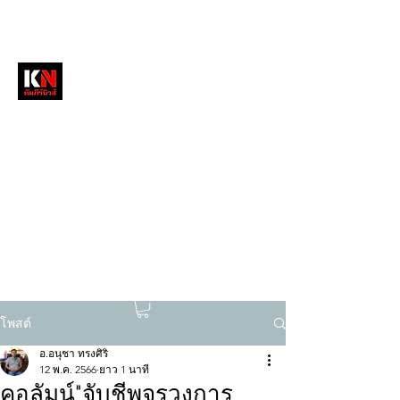
หนังสือพิมพ์คัมภีร์นิวส์
สื่อลึกวงการสงฆ์ เจาะตรงพระเครื่องดัง
tukompee07@gmail.com
0614034151
โพสต์
อ.อนุชา ทรงศิริ
12 พ.ค. 2566
ยาว 1 นาที
คอลัมน์"จับชีพจรวงการ