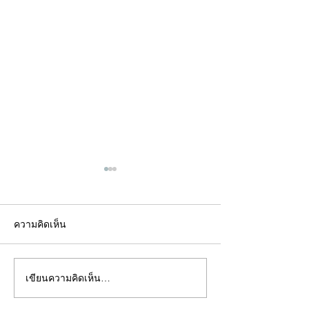
ความคิดเห็น
เขียนความคิดเห็น…
คอลัมน์"จับชีพจรวงการ
คอลัมน์"จับชีพจ
พระ"ประจำพุธที่ 29
พระ"ประจำอังคาร