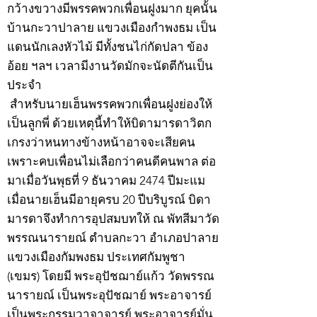
กว้างขวางมีพรรคพวกเพื่อนฝูงมาก ยุคนั้น
บ้านกะวาปาลาย แขวงเมืองกำพงธม เป็น
แดนนักเลงหัวไม้ มีทั้งชนไก่กัดปลา ข้อง
อ้อย ฯลฯ เวลามีงานวัดมักจะนัดตีกันเป็น
ประจำ
สำหรับนายเฮ็นพรรคพวกเพื่อนฝูงย่องให้
เป็นลูกพี่ ด้วยเหตุนี้ทำให้บิดามารดาวิตก
เกรงว่าหนทางข้างหน้าอาจจะเสียคน
เพราะคบเพื่อนไม่เลือกว่าคนดีคนพาล ต่อ
มาเมื่อวันพุธที่ 9 ธันวาคม 2474 ปีมะแม
เมื่อนายเฮ็นมีอายุครบ 20 ปีบริบูรณ์ บิดา
มารดาจึงทำการอุปสมบทให้ ณ พัทสีมาวัด
พรรณนารายณ์ ตำบลกะวา อำเภอปาลาย
แขวงเมืองกัมพงธม ประเทศกัมพูชา
(เขมร) โดยมี พระอุปัชฌาย์แก้ว วัดพรรณ
นารายณ์ เป็นพระอุปัชฌาย์ พระอาจารย์
เป็นพระกรรมวาจาจารย์ พระอาจารย์มั่น