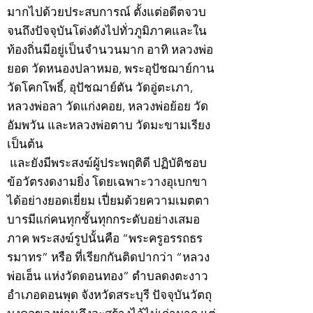
มากไปด้วยประสบการณ์ ตั้งแต่อดีตจวบ
จนถึงปัจจุบันโด่งดังไปทั่วภูมิภาคและใน
ท้องถิ่นมีอยู่เป็นจำนวนมาก อาทิ หลวงพ่อ
ยอด วัดหนองปลาหมอ, พระอุปัชฌาย์กาน
วัดโคกโพธิ์, อุปัชฌาย์ตัน วัดอู่ตะเภา,
หลวงพ่อลา วัดแก่งคอย, หลวงพ่อย้อย วัด
อัมพวัน และหลวงพ่อตาบ วัดมะขามเรียง
เป็นต้น
และยังมีพระสงฆ์ผู้ประพฤติดี ปฏิบัติชอบ
ข้อวัตรงดงามยิ่ง โดยเฉพาะวางอุเบกขา
ได้อย่างยอดเยี่ยม เปี่ยมด้วยความเมตตา
บารมีแก่คนทุกชั้นทุกกระดับอย่างเสมอ
ภาค พระสงฆ์รูปนั้นคือ “พระครูอรรถธร
รมาทร” หรือ ที่เรียกกันติดปากว่า “หลวง
พ่อเฮ็น แห่งวัดดอนทอง” ตำบลดงตะงาว
อำเภอดอนพุด จังหวัดสระบุรี ปัจจุบันวัตถุ