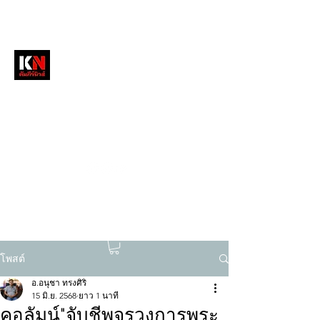
หนังสือพิมพ์คัมภีร์นิวส์
สื่อลึกวงการสงฆ์ เจาะตรงพระเครื่องดัง
tukompee07@gmail.com
0614034151
โพสต์
อ.อนุชา ทรงศิริ
15 มิ.ย. 2568
ยาว 1 นาที
คอลัมน์"จับชีพจรวงการพระ