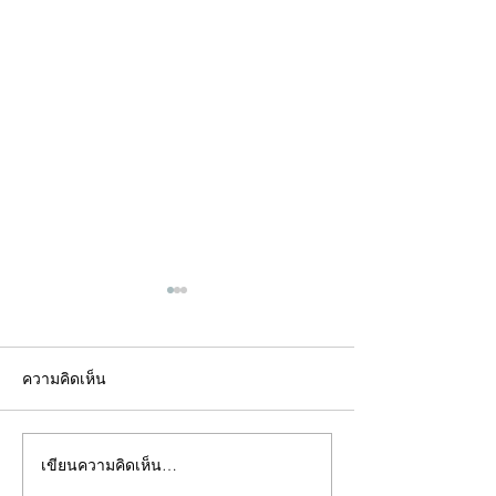
ความคิดเห็น
เขียนความคิดเห็น…
คอลัมน์"จับชีพจรวงการ
คอลัมน์"จับชีพจ