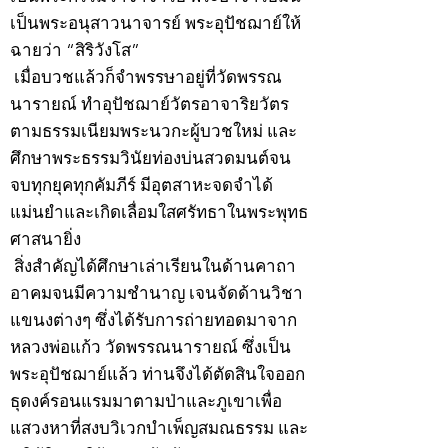
เป็นพระอนุสาวนาจารย์ พระอุปัชฌาย์ให้
ฉายว่า “สิริวังโส”
เมื่อบวชแล้วก็จำพรรษาอยู่ที่วัดพรรณ
นารายณ์ ทำอุปัชฌาย์วัตรอาจาริยวัตร
ตามธรรมเนียมพระนวกะผู้บวชใหม่ และ
ศึกษาพระธรรมวินัยท่องบ่นสวดมนต์จน
จบทุกยุคทุกคัมภีร์ มีอุตสาหะจดจำได้
แม่นยำและเกิดเลื่อมใสศรัทธาในพระพุทธ
ศาสนายิ่ง
สิ่งสำคัญได้ศึกษาเล่าเรียนในด้านคาถา
อาคมจนมีความชำนาญ เจนจัดด้านวิชา
แขนงต่างๆ ซึ่งได้รับการถ่ายทอดมาจาก
หลวงพ่อแก้ว วัดพรรณนารายณ์ ซึ่งเป็น
พระอุปัชฌาย์แล้ว ท่านจึงได้ตัดสินใจออก
ธุดงค์รอนแรมมาตามป่าและภูเขาเพื่อ
แสวงหาที่สงบวิเวกบำเพ็ญสมณธรรม และ