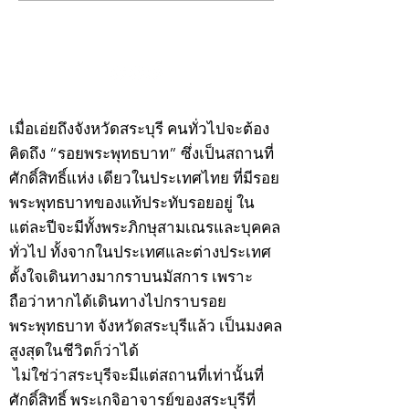
พระ"ประจำพุธที่ 29
พระ"ประจำอังคาร
กรกฎาคม 2569
กรกฎาคม 2569
©2020 by kampeenews. Proudly created with Wix.com
เมื่อเอ่ยถึงจังหวัดสระบุรี คนทั่วไปจะต้อง
คิดถึง “รอยพระพุทธบาท” ซึ่งเป็นสถานที่
ศักดิ์สิทธิ์แห่ง เดียวในประเทศไทย ที่มีรอย
พระพุทธบาทของแท้ประทับรอยอยู่ ใน
แต่ละปีจะมีทั้งพระภิกษุสามเณรและบุคคล
ทั่วไป ทั้งจากในประเทศและต่างประเทศ
ตั้งใจเดินทางมากราบนมัสการ เพราะ
ถือว่าหากได้เดินทางไปกราบรอย
พระพุทธบาท จังหวัดสระบุรีแล้ว เป็นมงคล
สูงสุดในชีวิตก็ว่าได้
ไม่ใช่ว่าสระบุรีจะมีแต่สถานที่เท่านั้นที่
ศักดิ์สิทธิ์ พระเกจิอาจารย์ของสระบุรีที่