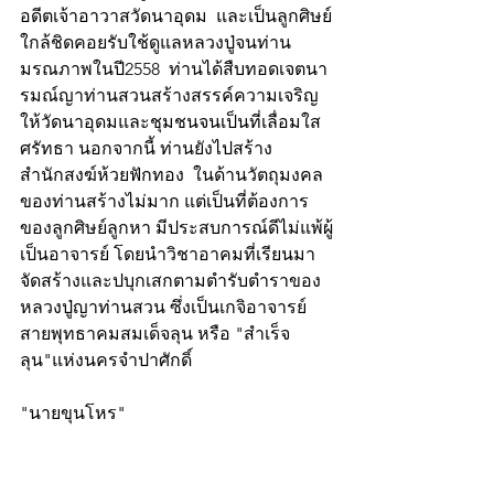
อดีตเจ้าอาวาสวัดนาอุดม  และเป็นลูกศิษย์
ใกล้ชิดคอยรับใช้ดูแลหลวงปู่จนท่าน
มรณภาพในปี2558  ท่านได้สืบทอดเจตนา
รมณ์ญาท่านสวนสร้างสรรค์ความเจริญ
ให้วัดนาอุดมและชุมชนจนเป็นที่เลื่อมใส
ศรัทธา นอกจากนี้ ท่านยังไปสร้าง
สำนักสงฆ์ห้วยฟักทอง  ในด้านวัตถุมงคล
ของท่านสร้างไม่มาก แต่เป็นที่ต้องการ
ของลูกศิษย์ลูกหา มีประสบการณ์ดีไม่แพ้ผู้
เป็นอาจารย์ โดยนำวิชาอาคมที่เรียนมา
จัดสร้างและปบุกเสกตามตำรับตำราของ
หลวงปู่ญาท่านสวน ซึ่งเป็นเกจิอาจารย์
สายพุทธาคมสมเด็จลุน หรือ "สำเร็จ
ลุน"แห่งนครจำปาศักดิ์
"นายขุนโหร"