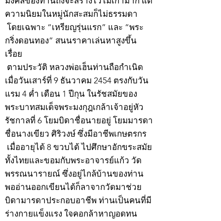
มงคลของท่านถึงจะสร้างไว้ไม่เก่ามาก แต่
ความนิยมในหมู่นักสะสมก็ไม่ธรรมดา
โดยเฉพาะ “เหรียญรุ่นแรก” และ “พระ
กริ่งดอนทอง” สนนราคาเล่นหาสูงขึ้น
เรื่อย
ตามประวัติ หลวงพ่อเฮ็นท่านถือกำเนิด
เมื่อวันเสาร์ที่ 9 ธันวาคม 2454 ตรงกับวัน
แรม 4 ค่ำ เดือน 1 ปีกุน ในรัชสมัยของ
พระบาทสมเด็จพระมงกุฎเกล้าเจ้าอยู่หัว
รัชกาลที่ 6 โยมบิดาชื่อนายอยู่ โยมมารดา
ชื่อนางเขียว ศิริวงษ์ ซึ่งมีอาชีพเกษตรกร
เมื่ออายุได้ 8 ขวบได้ ไปศึกษาอักขระสมัย
ทั้งไทยและขอมกับพระอาจารย์แก้ว วัด
พรรณนารายณ์ ซึ่งอยู่ไกล้บ้านของท่าน
พออ่านออกเขียนได้ก็ลาจากวัดมาช่วย
บิดามารดาประกอบอาชีพ ท่านเป็นคนที่มี
ร่างกายแข็งแรง ใจคอกล้าหาญอดทน