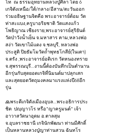
โท  ณ ธรรมอุทยานหลวงปู่ศิลา โดย 6 
เกจิดังเหนือ/ใต้/กลาง/อีสาน/ตะวันออก
ร่วมอธิษฐานจิตคือ พระอาจารย์ต้อม วัด
ท่าสะแบง,ครูบาอริยชาติ วัดแสงแก้ว
โพธิญาณ เชียงราย,พระอาจารย์สุริยันต์ 
วัดป่าวังน้ำเย็น จ.มหาสาร คาม,หลวงพ่อ
สง่า วัดเขาไม้แดง จ.ชลบุรี, หลวงพ่อ
ประสูติ ปิยธัมโมวัดถ้ำพุทธโกสีย์(ในเตา) 
จ.ตรัง ,พระอาจารย์อดิเรก วัดหนองทราย 
จ.สุพรรณบุรี...งานนี้ต้องบันทึกเป็นตำนาน
อีกรุ่นกับสุดยอดเกจิที่นิมนต์มาปลุกเสก 
และสุดยอดวัตถุมงคลมาแรงแห่งปี68อีก
รุ่น   
🙏พระดีเกจิดังเมืองอุบล...พระอธิการประ
ชิต  ปญฺญาวโร หรือ"ญาครูมนต์" เจ้า
อาวาสวัดนาอุดม อ.ตาลสุม 
จ.อุบลราชธานี เกจินักพัฒนา ท่านมีศักดิ์
เป็นหลานหลวงปู่ญาท่านสวน ฉันทโร 