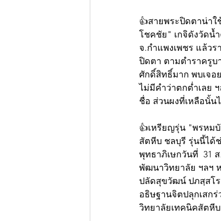
👍สายพระปิดตาน่าใช้
โชคชัย" เกจิดังวัดน้ำ
จ.กำแพงเพชร แล้วร
ปิดตา ตามตำราครูบา
ศักดิ์สิทธิ์มาก พบเจ
ไม่มีคำว่าตกต่ำเลย 
ชื่อ ส่วนผงที่เหลือ
👍เหรียญรุ่น "พรหมบั
สัตหีบ ชลบุรี รุ่นนี้ไ
พุทธาภิเษกวันที่  31
พัฒนาวิทยาลัย ฯลฯ ห
ปลัดสุขวัฒน์ ปภสฺสโร
อธิษฐานจิตปลุกเสกร่ว
วิทยาลัยเทคนิคสัตหีบ