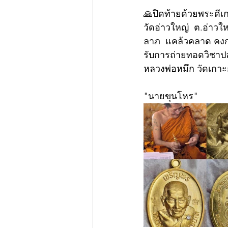
🙏ปิดท้ายด้วยพระดีเก
วัดอ่าวใหญ่  ต.อ่าวใ
ลาภ  แคล้วคลาด คงกร
รับการถ่ายทอดวิชาปล
หลวงพ่อหมึก วัดเกาะกง
"นายขุนโหร"