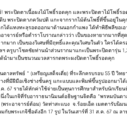
! พระปิดตาเนื้อผงไม้โพธิ์รอดคุก และพระปิดตาไม้โพธิ์รอ
ดิบ พระปิดตาภควัมปติ แกะจากรากไม้ต้นโพธิ์ที่ขึ้นอยู่ในคุก
ากได้แทงทะลุรอดออกมาด้านนอกกำแพง ได้ทำพิธีพลีขอเอ
อาจารย์หรือตำราโบราณกล่าวว่า เป็นของหายากมากที่สุด 
อยากมาก เป็นของวิเศษที่มีฤทธิ์และคุณวิเศษในตัว ใครได้ค
ฯลฯ ครูบาโชคชัยท่านนำส่วนรากมาแกะเป็นพระปิดตารุ่น 1,2
นั้นได้นำมาเป็นชนวนมวลสารกดพระผงปิดตาโพธิ์รอดคุก
นดาลทรัพย์ " (เหรียญเสด็จเตี่ย) ที่ระลึกครบรอบ 55 ปี วิท
ด้ช่างที่มีฝีมือเชิงช่างชั้นครู แกะแบบและพิมพ์ขึ้นรูปออกมาไ
 ส.ค. 67 รายได้หักค่าใช้จ่ายเป็นทุนการศึกษาสำหรับนักเรีย
นึ่งในเกจิที่รับอาราธนานิมนต์อธิษฐานจิตคือ "พรหมบันดาล
 (พระอาจารย์ต้อม) วัดท่าสะแบง  จ.ร้อยเอ็ด เมตตารับนิมนต
มกับพระเกจิชื่อดังอีก 17 รูป ในวันเสาร์ที่ 31 ส.ค. 67 ณ 