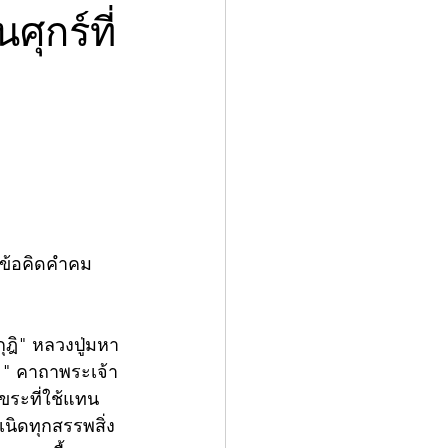
ุกร์ที่
วยข้อคิดคำคม
ุฎิ" หลวงปู่มหา
ยะ" คาถาพระเจ้า
ักขระที่ใช้แทน
นิดทุกสรรพสิ่ง