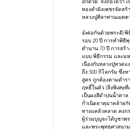
อีกด้วย  จึงถือได้ว่า
ทองคำฝังเพชรจัดสร้าง
หลวงปู่ศิลาท่านเมตต
👍ต่อกันด้วยพระดี/พิ
รอบ 20 ปี การทำพิธี
ตำนาน 70 ปี การสร้า
แบบ พิธีกรรม และมห
เนื่องกับหลวงปู่ทวด
ถึง 500 กิโลกรัม ซึ่
สูตร ถูกต้องตามตำราโบ
ฤทธิ์ในตัว (สิ่งพิเศษ
เป็นผงสีดำปนน้ำตาล 
กำเนิดธาตุมาคล้ายกั
ทางแคล้วคลาด คงกระพ
ผู้ร่วมบุญจะได้บูชาพร
และพระพุทธศาสนามากที