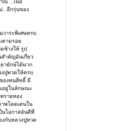
ณ ...เนื้อ
..อีกรุ่นของ
 ในวาระพิเศษครบ
่วมตามรอย
ช้างให้ รูป
ำคัญอันเกี่ยว
กยายักษ์ได้มาก
ลวงปู่ทวดให้ครบ
ของทนสิทธิ์ มี
ุณอยู่ในลักษณะ 
ินทรายทอง 
นุภาพโดดเด่นใน
็นโอกาสอันดีที่
ข้องกับหลวงปู่ทวด