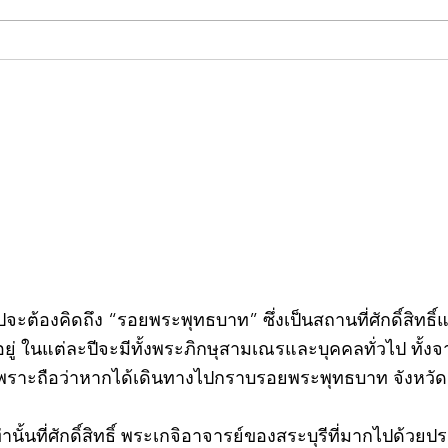
คอลัมน์"จับชีพจรวงการ
คอลั
พระ"ประจำพุธที่ 29 กรกฎาคม
พระ"
2569
กรก
วไปจะต้องคิดถึง “รอยพระพุทธบาท” ซึ่งเป็นสถานที่ศักดิ์สิทธ
่ ในแต่ละปีจะมีทั้งพระภิกษุสามเณรและบุคคลทั่วไป ทั
พราะถือว่าหากได้เดินทางไปกราบรอยพระพุทธบาท จังหวัดสร
ท่านั้นที่ศักดิ์สิทธิ์ พระเกจิอาจารย์ของสระบุรีที่มากไปด้ว