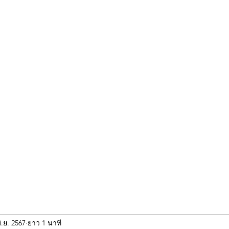
ขุนแผน khun paen
พระเก่าใหม่ยอดนิยม
ร้านพระเอกคัมภีร์
พระกริ
ิ.ย. 2567
ยาว 1 นาที