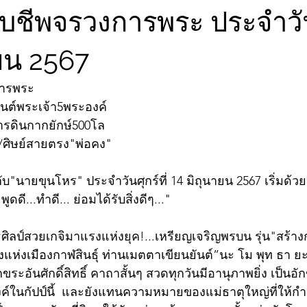
ับชีพจรวงการพระ ประจำวันศ
ายน 2567
การพระ
ันต์พระเจ้า5พระองค์
ารดินกากยักษ์500โล
่ /ศิษย์สายตรง"พ่อคง"
บ"นายขุนโหร" ประจำวันศุกร์ที่ 14 มิถุนายน 2567 เริ่มด้
ูดดี...ทำดี... ย่อมได้รับสิ่งดีๆ..."
ธศิลป์สวยเกจิมาแรงแห่งยุค!...เหรียญเจริญพรบน รุ่น"สร้างก
ดังแห่งเมืองกาฬสินธุ์ ท่านเมตตาเขียนยันต์”นะ โม พุท ธา 
ักขระอันศักดิ์สิทธิ์ คาถาสั้นๆ สวดทุกวันมีอานุภาพยิ่ง เป็นอ
ค์ในกัปป์นี้  และยังแทนความหมายของแม่ธาตุใหญ่ที่ให้กำเ