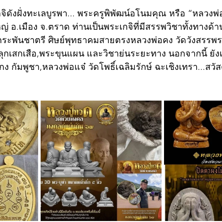
จิดังฝั่งทะเลบูรพา... พระครูพิพัฒน์อโนมคุณ หรือ “หลวงพ่
หญ่ อ.เมือง จ.ตราด ท่านเป็นพระเกจิที่มีสรรพวิชาทั้งทางด
ะพันชาตรี ศิษย์พุทธาคมสายตรงหลวงพ่อคง วัดวังสรรพรส 
ุกเสกเสือ,พระขุนแผน และวิชาย่นระยะทาง นอกจากนี้ ยังเ
 กัมพูชา,หลวงพ่อแจ๋ วัดโพธิ์เฉลิมรักษ์ ฉะเชิงเทรา...สวัส