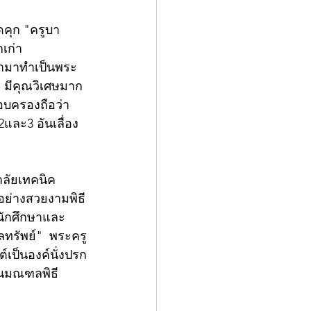
ดคุก "ครูบา
เก่า 
ามาทำเป็นพระ
มีคุณวิเศษมาก 
รอบครองถือว่า
และ3 อันเลื่อง
ยาลัยเทคนิค
ด้อย่างสวยงามพิธี
นนักศึกษาและ
ทรัพย์"  พระครู
์เป็นองค์นั่งปรก
ลานมณฑลพิธี 