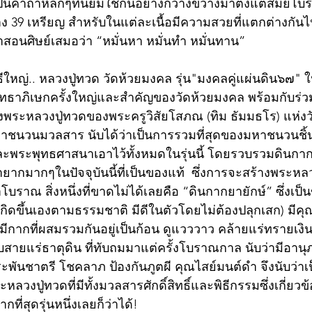
 เป็นคาถาหลักๆที่นิยมใช้กันอย่างกว้างขวางมาตั้งแต่สมัยโบรา
 39 เหรียญ สำหรับในแต่ละเนื้อมีความสวยที่แตกต่างกันไป.
าสอนศิษย์เสมอว่า “หมั่นหา หมั่นทำ หมั่นทาน”
ธีใหญ่.. หลวงปู่ทวด วัดห้วยมงคล รุ่น"มงคลคู่แผ่นดิน๖๗"
พุทธาภิเษกครั้งใหญ่และสำคัญของวัดห้วยมงคล พร้อมกับร
งพระหลวงปู่ทวดของพระครูวิสัยโสภณ (ทิม ธัมมธโร) แห่งวัด
าชนวนมวลสาร นับได้ว่าเป็นการรวมที่สุดของมหาชนวนชิ้นส
และพระพุทธศาสนาเอาไว้ทั้งหมดในรุ่นนี้ โดยรวบรวมดินกา
งหายากมากๆในปัจจุบันนี้ที่เป็นของแท้  ซึ่งการจะสร้างพระห
ราณ สิ่งหนึ่งที่ขาดไม่ได้เลยคือ “ดินกากยายักษ์” ซึ่งเป็น
ที่เกิดขึ้นเองตามธรรมชาติ มีดีในตัวโดยไม่ต้องปลุกเสก) มีค
มีกากที่ผสมรวมกันอยู่เป็นก้อน ดูแวววาว คล้ายแร่ทรายเง
บสายแร่ธาตุดิน ที่ทับถมมาแต่ครั้งโบราณกาล นับว่ามีอา
ันชาตรี โชคลาภ ป้องกันภูตผี คุณไสย์มนต์ดำ จึงนับว่าเป
ะหลวงปู่ทวดที่มีทั้งมวลสารศักดิ์สิทธิ์และพิธีกรรมซึ่งเกี่ยว
่สุดรุ่นหนึ่งเลยก็ว่าได้!