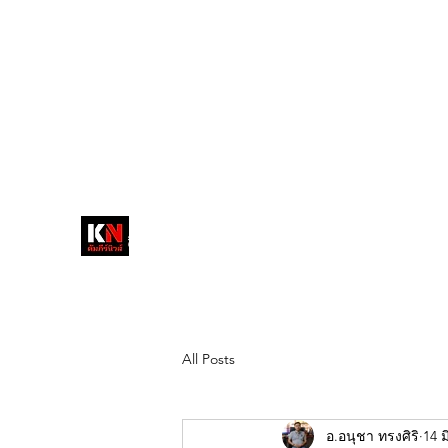
tukompee07@gmail.com
0614034151
หน้าหลัก
พระ
หนังสือพิมพ์คัมภีร์นิ
วส์
สื่อลึกวงการสงฆ์ เจาะตรงพระเครื่อง
ดัง
All Posts
อ.อนุชา ทรงศิริ
14 ม