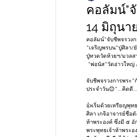
คอลัมน์"จ
14 มิถุน
คอลัมน์"จับชีพจรวง
"เจริญพรบน"ปู่ศิลา/ย
ปู่ทวดวัดห้วยฯ/มวลส
 "พ่อนัส”วัดอ่าวใหญ
จับชีพจรวงการพระ"กั
ประจำวัน😊"...คิดดี...พ
👍เริ่มด้วยเหรียญพุท
ศิลา เกจิอาจารย์ชื่อ
ห้าพระองค์ ซึ่งมี ๕ อ
พระพุทธเจ้าห้าพระอง