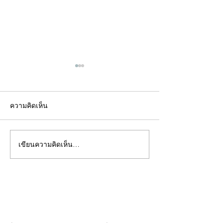
ความคิดเห็น
เขียนความคิดเห็น…
คอลัมน์"จับชีพจรวงการ
คอลัมน์"จับชีพจ
พระ"ประจำพุธที่ 29
พระ"ประจำอังคาร
กรกฎาคม 2569
กรกฎาคม 2569
©2020 by kampeenews. Proudly created with Wix.com