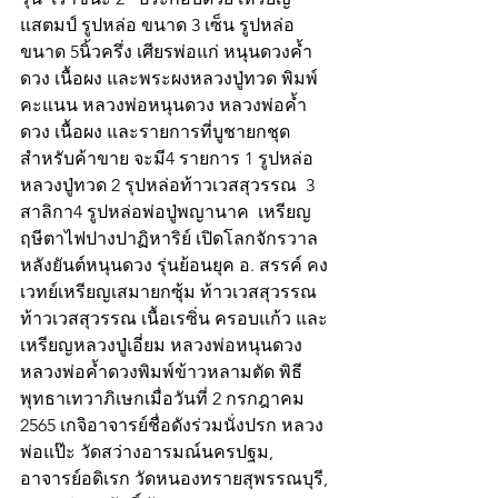
แสตมป์ รูปหล่อ ขนาด 3 เซ็น รูปหล่อ 
ขนาด 5นิ้วครึ่ง เศียรพ่อแก่ หนุนดวงค้ำ
ดวง เนื้อผง และพระผงหลวงปู่ทวด พิมพ์
คะแนน หลวงพ่อหนุนดวง หลวงพ่อค้ำ
ดวง เนื้อผง และรายการที่บูชายกชุด
สำหรับค้าขาย จะมี4 รายการ 1 รูปหล่อ
หลวงปู่ทวด 2 รุปหล่อท้าวเวสสุวรรณ  3 
สาลิกา4 รูปหล่อพ่อปู่พญานาค  เหรียญ 
ฤษีตาไฟปางปาฏิหาริย์ เปิดโลกจักรวาล 
หลังยันต์หนุนดวง รุ่นย้อนยุค อ. สรรค์ คง
เวทย์เหรียญเสมายกซุ้ม ท้าวเวสสุวรรณ 
ท้าวเวสสุวรรณ เนื้อเรซิ่น ครอบแก้ว และ
เหรียญหลวงปู่เอี่ยม หลวงพ่อหนุนดวง 
หลวงพ่อค้ำดวงพิมพ์ข้าวหลามตัด พิธี
พุทธาเทวาภิเษกเมื่อวันที่ 2 กรกฎาคม 
2565 เกจิอาจารย์ชื่อดังร่วมนั่งปรก หลวง
พ่อแป๊ะ วัดสว่างอารมณ์นครปฐม, 
อาจารย์อดิเรก วัดหนองทรายสุพรรณบุรี, 