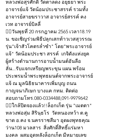
หลวงพ่อสุรศักดิ์ วัดตาลดง อยุธยา พระ
อาจารย์แจ้ วัดน้อมประชาสรรค์ รวมทั้ง
อาจารย์สายฆราวาส อาจารย์สรรค์ คง
เวท อาจารย์บิลลี่ 
👍🏻วันพุธที่ 20 กรกฎาคม 2565 เวลา18.19 
น. ขอเชิญร่วมพิธีปลุกเสกท้าวเวสสุวรรณ 
รุ่น"เจ้าสัวโคตรล่ำซำ" โดย"พระอาจารย์
แจ้" วัดน้อมประชา สรรค์  เกจิดังแห่งยุค 
ผู้สร้างตำนานการอาบน้ำมนต์อันลือ
ลั่น...รับแจกเหรียญพระขุน แผน พร้อม
ประพรมน้ำพระพุทธมนต์จากพระอาจารย์
แจ้ ณ มูลนิธิธนาคารเพิ่มบุญ ถนน
กาญจนาภิเษก บางแค กทม. ติดต่อ
สอบถามโทร.080-0334488,091-9979642
👍🏻ใกล้ปิดจองแล้ว!!ล็อกเก็ต รุ่น "เมตตา" 
หลวงพ่อสุ่ม สิรินฺธโร  วัดหนองหว้า ต.คู
ขาด อ.คง จ.นครราชสีมา อุดผงพุทธคุณ 
ว่าน108 มวลสาร  สิ่งศักดิ์สิทธิ์แร่มหา
มงคล  ผสมอุดหลังล็อกเก็ต มีหมายเลข 