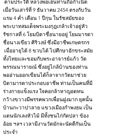
ตามประวัติ หลวงพ่อเฮ็นท่านถือกำเนิด
เมื่อวันเสาร์ที่ 9 ธันวาคม 2454 ตรงกับวัน
แรม 4 ค่ำ เดือน 1 ปีกุน ในรัชสมัยของ
พระบาทสมเด็จพระมงกุฎเกล้าเจ้าอยู่หัว
รัชกาลที่ 6 โยมบิดาชื่อนายอยู่ โยมมารดา
ชื่อนางเขียว ศิริวงษ์ ซึ่งมีอาชีพเกษตรกร
เมื่ออายุได้ 8 ขวบได้ ไปศึกษาอักขระสมัย
ทั้งไทยและขอมกับพระอาจารย์แก้ว วัด
พรรณนารายณ์ ซึ่งอยู่ไกล้บ้านของท่าน
พออ่านออกเขียนได้ก็ลาจากวัดมาช่วย
บิดามารดาประกอบอาชีพ ท่านเป็นคนที่มี
ร่างกายแข็งแรง ใจคอกล้าหาญอดทน
กว้างขวางมีพรรคพวกเพื่อนฝูงมาก ยุคนั้น
บ้านกะวาปาลาย แขวงเมืองกำพงธม เป็น
แดนนักเลงหัวไม้ มีทั้งชนไก่กัดปลา ข้อง
อ้อย ฯลฯ เวลามีงานวัดมักจะนัดตีกันเป็น
ประจำ