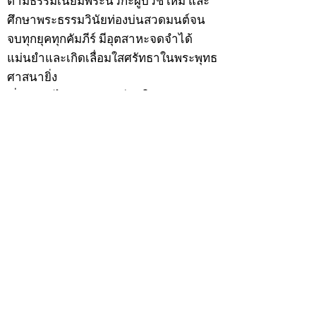
ตามธรรมเนียมพระนวกะผู้บวชใหม่ และ
ศึกษาพระธรรมวินัยท่องบ่นสวดมนต์จน
จบทุกยุคทุกคัมภีร์ มีอุตสาหะจดจำได้
แม่นยำและเกิดเลื่อมใสศรัทธาในพระพุทธ
ศาสนายิ่ง
สิ่งสำคัญได้ศึกษาเล่าเรียนในด้านคาถา
อาคมจนมีความชำนาญ เจนจัดด้านวิชา
แขนงต่างๆ ซึ่งได้รับการถ่ายทอดมาจาก
หลวงพ่อแก้ว วัดพรรณนารายณ์ ซึ่งเป็น
พระอุปัชฌาย์แล้ว ท่านจึงได้ตัดสินใจออก
ธุดงค์รอนแรมมาตามป่าและภูเขาเพื่อ
แสวงหาที่สงบวิเวกบำเพ็ญสมณธรรม และ
ปฏิบัติสมถวิปัสสนากัมมัฏฐาน
ต่อมาได้อยู่จำพรรษาที่ “วัดดอนทอง”
เมื่อปี 2479 ระหว่างจำพรรษาอยู่ที่นั่นได้
เป็นที่ศรัทธาของชาวบ้านดอนทองมาก
ด้วยมีศีลาจารวัตรงดงาม ครั้นเมื่อ หลวง