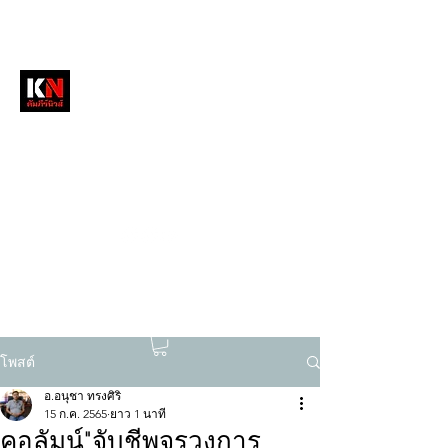
หนังสือพิมพ์คัมภีร์นิวส์
สื่อลึกวงการสงฆ์ เจาะตรงพระเครื่องดัง
tukompee07@gmail.com
0614034151
โพสต์
อ.อนุชา ทรงศิริ
15 ก.ค. 2565
ยาว 1 นาที
คอลัมน์"จับชีพจรวงการ