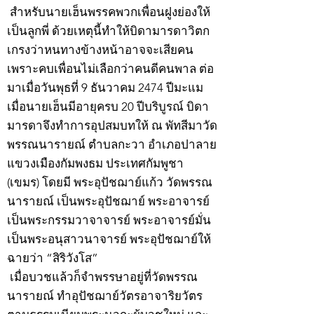
สำหรับนายเฮ็นพรรคพวกเพื่อนฝูงย่องให้
เป็นลูกพี่ ด้วยเหตุนี้ทำให้บิดามารดาวิตก
เกรงว่าหนทางข้างหน้าอาจจะเสียคน
เพราะคบเพื่อนไม่เลือกว่าคนดีคนพาล ต่อ
มาเมื่อวันพุธที่ 9 ธันวาคม 2474 ปีมะแม
เมื่อนายเฮ็นมีอายุครบ 20 ปีบริบูรณ์ บิดา
มารดาจึงทำการอุปสมบทให้ ณ พัทสีมาวัด
พรรณนารายณ์ ตำบลกะวา อำเภอปาลาย
แขวงเมืองกัมพงธม ประเทศกัมพูชา
(เขมร) โดยมี พระอุปัชฌาย์แก้ว วัดพรรณ
นารายณ์ เป็นพระอุปัชฌาย์ พระอาจารย์
เป็นพระกรรมวาจาจารย์ พระอาจารย์มั่น
เป็นพระอนุสาวนาจารย์ พระอุปัชฌาย์ให้
ฉายว่า “สิริวังโส”
เมื่อบวชแล้วก็จำพรรษาอยู่ที่วัดพรรณ
นารายณ์ ทำอุปัชฌาย์วัตรอาจาริยวัตร