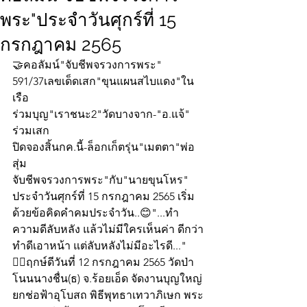
พระ"ประจำวันศุกร์ที่ 15
กรกฎาคม 2565
🤝คอลัมน์"จับชีพจรวงการพระ"
591/37เลขเด็ดเสก"ขุนแผนสไบแดง"ใน
เรือ
ร่วมบุญ"เราชนะ2"วัดบางจาก-"อ.แจ้" 
ร่วมเสก
ปิดจองสิ้นกค.นี้-ล็อกเก็ตรุ่น"เมตตา"พ่อ
สุ่ม
จับชีพจรวงการพระ"กับ"นายขุนโหร" 
ประจำวันศุกร์ที่ 15 กรกฎาคม 2565 เริ่ม
ด้วยข้อคิดคำคมประจำวัน..😊"...ทำ 
ความดีลับหลัง แล้วไม่มีใครเห็นค่า ดีกว่า
ทำดีเอาหน้า แต่ลับหลังไม่มีอะไรดี..."
👍🏻ฤกษ์ดีวันที่ 12 กรกฎาคม 2565 วัดป่า
โนนนางชื่น(ธ) จ.ร้อยเอ็ด จัดงานบุญใหญ่
ยกช่อฟ้าอุโบสถ พิธีพุทธาเทวาภิเษก พระ