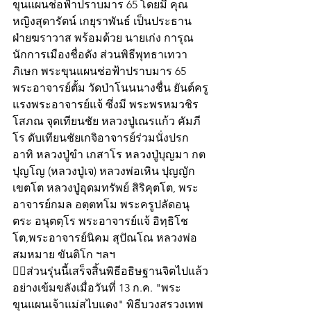
ขุนแผนช่อฟ้าปราบมาร 65 โดยมี คุณ
หญิงสุดารัตน์ เกยุราพันธ์ เป็นประธาน
ฝ่ายฆราวาส พร้อมด้วย นายเก่ง การุณ 
นักการเมืองชื่อดัง ส่วนพิธีพุทธาเทวา
ภิเษก พระขุนแผนช่อฟ้าปราบมาร 65  
พระอาจารย์ตั้ม วัดป่าโนนนางชื่น ยันต์ครู
แรงพระอาจารย์แจ้ ซึ่งมี พระพรหมวชิร
โสภณ จุดเทียนชัย หลวงปู่เณรแก้ว คัมภี
โร ดับเทียนชัยเกจิอาจารย์ร่วมนั่งปรก 
อาทิ หลวงปู่ขํา เกสาโร หลวงปู่บุญมา กต
ปุญโญ (หลวงปู่เจ) หลวงพ่อเหิน ปุญญัก
เขตโต หลวงปู่อุดมทรัพย์ สิริคุตโต, พระ
อาจารย์กมล อตฺตทโม พระครูปลัดอนุ
ตระ อนุตตฺโร พระอาจารย์แจ้ อิทฺธิโช
โต,พระอาจารย์นิคม สุปัณโณ หลวงพ่อ
สมหมาย ขันติโก ฯลฯ
👍🏻ส่วนรุ่นนี้เสร็จสิ้นพิธีอธิษฐานจิตไปแล้ว
อย่างเข้มขลังเมื่อวันที่ 13 ก.ค. "พระ
ขุนแผนเจ้าแม่สไบแดง" พิธีบวงสรวงเทพ