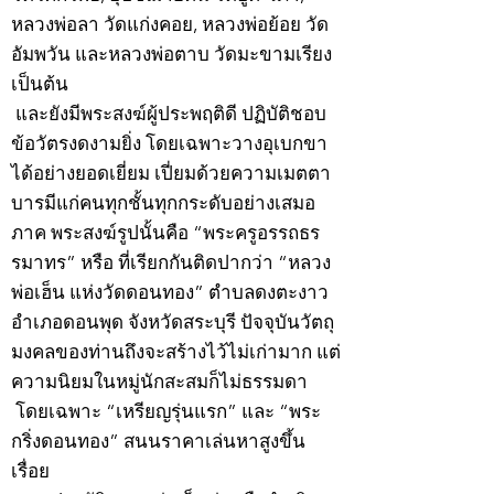
หลวงพ่อลา วัดแก่งคอย, หลวงพ่อย้อย วัด
อัมพวัน และหลวงพ่อตาบ วัดมะขามเรียง
เป็นต้น
และยังมีพระสงฆ์ผู้ประพฤติดี ปฏิบัติชอบ
ข้อวัตรงดงามยิ่ง โดยเฉพาะวางอุเบกขา
ได้อย่างยอดเยี่ยม เปี่ยมด้วยความเมตตา
บารมีแก่คนทุกชั้นทุกกระดับอย่างเสมอ
ภาค พระสงฆ์รูปนั้นคือ “พระครูอรรถธร
รมาทร” หรือ ที่เรียกกันติดปากว่า “หลวง
พ่อเฮ็น แห่งวัดดอนทอง” ตำบลดงตะงาว
อำเภอดอนพุด จังหวัดสระบุรี ปัจจุบันวัตถุ
มงคลของท่านถึงจะสร้างไว้ไม่เก่ามาก แต่
ความนิยมในหมู่นักสะสมก็ไม่ธรรมดา
โดยเฉพาะ “เหรียญรุ่นแรก” และ “พระ
กริ่งดอนทอง” สนนราคาเล่นหาสูงขึ้น
เรื่อย