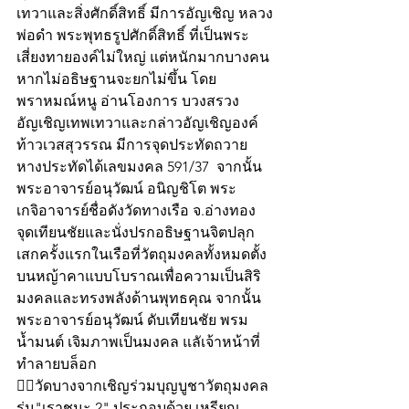
เทวาและสิ่งศักดิ์สิทธิ์ มีการอัญเชิญ หลวง
พ่อดำ พระพุทธรูปศักดิ์สิทธิ์ ที่เป็นพระ
เสี่ยงทายองค์ไม่ใหญ่ แต่หนักมากบางคน
หากไม่อธิษฐานจะยกไม่ขึ้น โดย
พราหมณ์หนู อ่านโองการ บวงสรวง
อัญเชิญเทพเทวาและกล่าวอัญเชิญองค์
ท้าวเวสสุวรรณ มีการจุดประทัดถวาย 
หางประทัดได้เลขมงคล 591/37  จากนั้น
พระอาจารย์อนุวัฒน์ อนิญชิโต พระ
เกจิอาจารย์ชื่อดังวัดทางเรือ จ.อ่างทอง 
จุดเทียนชัยและนั่งปรกอธิษฐานจิตปลุก
เสกครั้งแรกในเรือที่วัตถุมงคลทั้งหมดตั้ง
บนหญ้าคาแบบโบราณเพื่อความเป็นสิริ
มงคลและทรงพลังด้านพุทธคุณ จากนั้น
พระอาจารย์อนุวัฒน์ ดับเทียนชัย พรม
น้ำมนต์ เจิมภาพเป็นมงคล แลัเจ้าหน้าที่
ทำลายบล็อก
👍🏻วัดบางจากเชิญร่วมบุญบูชาวัตถุมงคล
รุ่น"เราชนะ 2" ประกอบด้วย เหรียญ