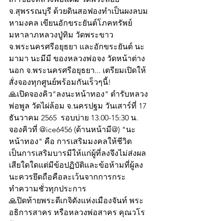
จ.สุพรรณบุรี ด้วยดินสอฟองทำเป็นผงลบม
หามงคล เขียนอักขระยันต์โภคทรัพย์ 
มหาลาภหลวงปู่ทิม วัดพระขาว 
จ.พระนครศรีอยุธยา และอักขระยันต์ นะ
มามา นะมีมี ของหลวงพ่อจง วัดหน้าต่าง
นอก จ.พระนครศรีอยุธยา... เตรียมเปิดให้
สั่งจองทุกศูนย์พร้อมกันเร็วๆนี้!
🙏เปิดจองคิว"ลงนะหน้าทอง" ตำรับหลวง
พ่อพูล วัดไผ่ล้อม จ.นครปฐม วันเสาร์ที่ 17 
ธันวาคม 2565  รอบบ่าย 13.00-15:30 น. 
จองคิวที่ @ice6456 (ด้านหน้ามี@) "นะ
หน้าทอง" คือ การเสริมมงคลให้ชีวิต
เป็นการเสริมบารมีให้แก่ผู้ที่ลงจึงไม่ส่งผล
เสียใดใดแต่มีข้อปฏิบัติและข้อห้ามที่ผู้ลง
นะควรยึดถือคือละเว้นจากการกระ
ทำความชั่วทุกประการ
🙏ปิดท้ายพระดีเกจิดังแห่งเมืองจันท์ พระ
อธิการสาคร หรือหลวงพ่อสาคร คุณวโร 