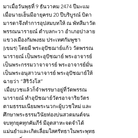
มาเมื่อวันพุธที่ 9 ธันวาคม 2474 ปีมะแม
เมื่อนายเฮ็นมีอายุครบ 20 ปีบริบูรณ์ บิดา
มารดาจึงทำการอุปสมบทให้ ณ พัทสีมาวัด
พรรณนารายณ์ ตำบลกะวา อำเภอปาลาย
แขวงเมืองกัมพงธม ประเทศกัมพูชา
(เขมร) โดยมี พระอุปัชฌาย์แก้ว วัดพรรณ
นารายณ์ เป็นพระอุปัชฌาย์ พระอาจารย์
เป็นพระกรรมวาจาจารย์ พระอาจารย์มั่น
เป็นพระอนุสาวนาจารย์ พระอุปัชฌาย์ให้
ฉายว่า “สิริวังโส”
เมื่อบวชแล้วก็จำพรรษาอยู่ที่วัดพรรณ
นารายณ์ ทำอุปัชฌาย์วัตรอาจาริยวัตร
ตามธรรมเนียมพระนวกะผู้บวชใหม่ และ
ศึกษาพระธรรมวินัยท่องบ่นสวดมนต์จน
จบทุกยุคทุกคัมภีร์ มีอุตสาหะจดจำได้
แม่นยำและเกิดเลื่อมใสศรัทธาในพระพุทธ