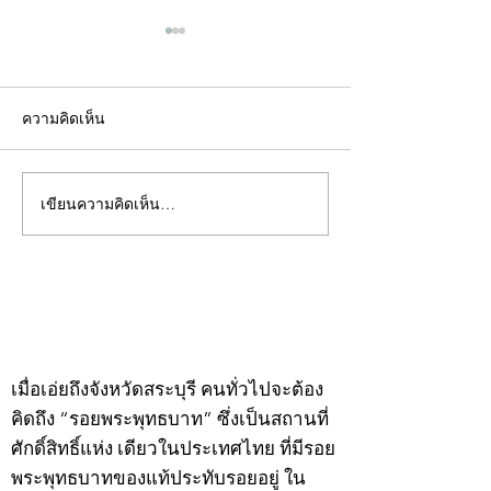
ความคิดเห็น
เขียนความคิดเห็น…
คอลัมน์"จับชีพจรวงการ
คอลัมน์"จับชีพจ
พระ"ประจำพุธที่ 29
พระ"ประจำอังคาร
กรกฎาคม 2569
กรกฎาคม 2569
©2020 by kampeenews. Proudly created with Wix.com
เมื่อเอ่ยถึงจังหวัดสระบุรี คนทั่วไปจะต้อง
คิดถึง “รอยพระพุทธบาท” ซึ่งเป็นสถานที่
ศักดิ์สิทธิ์แห่ง เดียวในประเทศไทย ที่มีรอย
พระพุทธบาทของแท้ประทับรอยอยู่ ใน