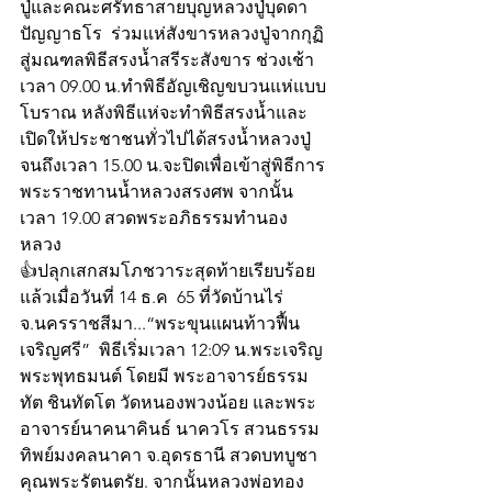
ปู่และคณะศรัทธาสายบุญหลวงปู่บุดดา 
ปัญญาธโร  ร่วมแห่สังขารหลวงปู่จากกุฏิ
สู่มณฑลพิธีสรงน้ำสรีระสังขาร ช่วงเช้า 
เวลา 09.00 น.ทำพิธีอัญเชิญขบวนแห่แบบ
โบราณ หลังพิธีแห่จะทำพิธีสรงน้ำและ
เปิดให้ประชาชนทั่วไปได้สรงน้ำหลวงปู่
จนถึงเวลา 15.00 น.จะปิดเพื่อเข้าสู่พิธีการ
พระราชทานน้ำหลวงสรงศพ จากนั้น
เวลา 19.00 สวดพระอภิธรรมทำนอง
หลวง 
👍ปลุกเสกสมโภชวาระสุดท้ายเรียบร้อย
แล้วเมื่อวันที่ 14 ธ.ค  65 ที่วัดบ้านไร่ 
จ.นครราชสีมา...“พระขุนแผนท้าวฟื้น
เจริญศรี”  พิธีเริ่มเวลา 12:09 น.พระเจริญ
พระพุทธมนต์ โดยมี พระอาจารย์ธรรม
ทัต ชินทัตโต วัดหนองพวงน้อย และพระ
อาจารย์นาคนาคินธ์ นาควโร สวนธรรม
ทิพย์มงคลนาคา จ.อุดรธานี สวดบทบูชา
คุณพระรัตนตรัย. จากนั้นหลวงพ่อทอง 