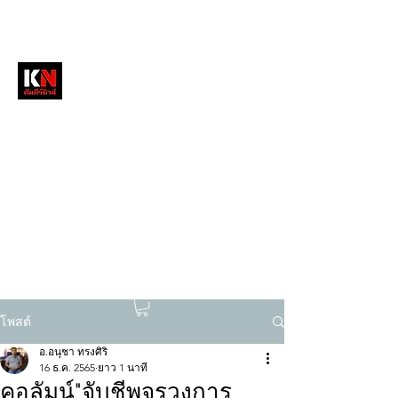
หนังสือพิมพ์คัมภีร์นิวส์
สื่อลึกวงการสงฆ์ เจาะตรงพระเครื่องดัง
tukompee07@gmail.com
0614034151
โพสต์
อ.อนุชา ทรงศิริ
16 ธ.ค. 2565
ยาว 1 นาที
คอลัมน์"จับชีพจรวงการ