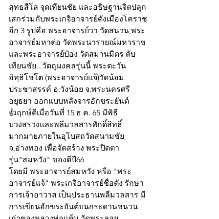
สุทธสีโล จุดเทียนชัย และอธิษฐานจิตปลุก
เสกร่วมกับพระเกจิอาจารย์ดังเมืองโคราช
อีก 3 รูปคือ พระอาจารย์วา วัดสนวน,พระ
อาจารย์มหาต่อ วัดพระนารายณ์มหาราช 
และพระอาจารย์ป๋อง วัดสมานมิตร ดับ
เทียนชัย...วัตถุมงคลรุ่นนี้ พระตะวัน 
อิทฺธิโชโต (พระอาจารย์แจ้)วัดน้อม
ประชาสรรค์ อ.วังน้อย จ.พระนครศรี 
อยุธยา ออกแบบหลังจารอักขระยันต์
👍ฤกษ์ดีเมื่อวันที่ 15 ธ.ค. 65 มีพิธี
บวงสรวงและพลีมวลสารศักดิ์สิทธิ์
มากมายภายในอุโบสถวัดสนามชัย 
จ.อ่างทอง เพื่อจัดสร้าง พระปิดตา
รุ่น"สมหวัง" ของดีปี66
โดยมี พระอาจารย์สมหวัง หรือ "พระ
อาจารย์แจ้" พระเกจิอาจารย์ชื่อดัง รักษา
การเจ้าอาวาส เป็นประธานพลีมวลสาร มี
การเขียนอักขระยันต์บนกระดานชนวน
เก่าของหลวงพ่อแต้ม วัดพระลอย 