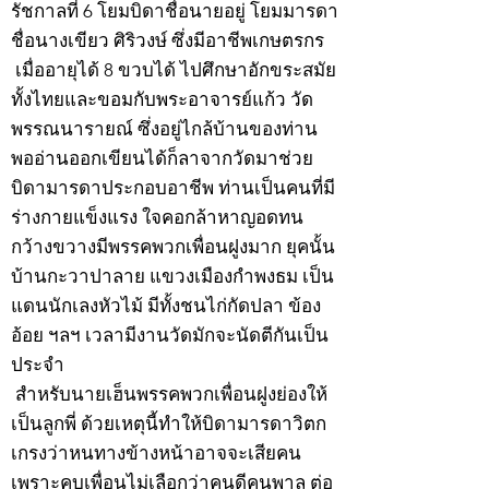
รัชกาลที่ 6 โยมบิดาชื่อนายอยู่ โยมมารดา
ชื่อนางเขียว ศิริวงษ์ ซึ่งมีอาชีพเกษตรกร
เมื่ออายุได้ 8 ขวบได้ ไปศึกษาอักขระสมัย
ทั้งไทยและขอมกับพระอาจารย์แก้ว วัด
พรรณนารายณ์ ซึ่งอยู่ไกล้บ้านของท่าน
พออ่านออกเขียนได้ก็ลาจากวัดมาช่วย
บิดามารดาประกอบอาชีพ ท่านเป็นคนที่มี
ร่างกายแข็งแรง ใจคอกล้าหาญอดทน
กว้างขวางมีพรรคพวกเพื่อนฝูงมาก ยุคนั้น
บ้านกะวาปาลาย แขวงเมืองกำพงธม เป็น
แดนนักเลงหัวไม้ มีทั้งชนไก่กัดปลา ข้อง
อ้อย ฯลฯ เวลามีงานวัดมักจะนัดตีกันเป็น
ประจำ
สำหรับนายเฮ็นพรรคพวกเพื่อนฝูงย่องให้
เป็นลูกพี่ ด้วยเหตุนี้ทำให้บิดามารดาวิตก
เกรงว่าหนทางข้างหน้าอาจจะเสียคน
เพราะคบเพื่อนไม่เลือกว่าคนดีคนพาล ต่อ