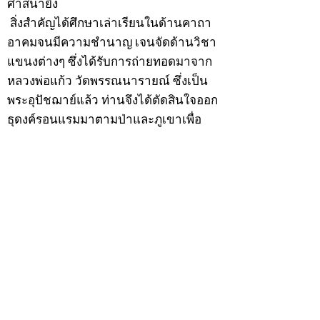
ศาสนายิ่ง
สิ่งสำคัญได้ศึกษาเล่าเรียนในด้านคาถา
อาคมจนมีความชำนาญ เจนจัดด้านวิชา
แขนงต่างๆ ซึ่งได้รับการถ่ายทอดมาจาก
หลวงพ่อแก้ว วัดพรรณนารายณ์ ซึ่งเป็น
พระอุปัชฌาย์แล้ว ท่านจึงได้ตัดสินใจออก
ธุดงค์รอนแรมมาตามป่าและภูเขาเพื่อ
แสวงหาที่สงบวิเวกบำเพ็ญสมณธรรม และ
ปฏิบัติสมถวิปัสสนากัมมัฏฐาน
ต่อมาได้อยู่จำพรรษาที่ “วัดดอนทอง”
เมื่อปี 2479 ระหว่างจำพรรษาอยู่ที่นั่นได้
เป็นที่ศรัทธาของชาวบ้านดอนทองมาก
ด้วยมีศีลาจารวัตรงดงาม ครั้นเมื่อ หลวง
พ่อแพ เจ้าอาวาสวัดดอนทอง มรณภาพลง
ชาวบ้านได้นิมนต์หลวงพ่อเฮ็น ดำรง
ตำแหน่งเจ้าอาวาสสืบต่อมา ปี 2535 ได้
รับพระราชทานเลื่อนสมณศักดิ์เป็นพระครู