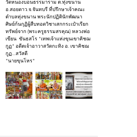
วัดหนองบอนธรรมาราม ต.ทุ่งขนาน 
อ.สอยดาว.จ.จันทบรี ที่ปรึกษาเจ้าคณะ
ตำบลทุ่งขนาน พระนักปฏิตินักพัฒนา 
ศิษย์ก้นกุฏิผู้สืบทอดวิชาเสกกระเป๋าเรียก
ทรัพย์จาก (พระครูธรรมสรคุณ) หลวงพ่อ
เขียน  ขันธสโร "เทพเจ้าแห่งขุนเขาคิชฌ
กูฏ" อดีตเจ้าอาวาสวัดกะทิง อ. เขาคิชฌ
กูฏ...สวัสดี
"นายขุนโหร"