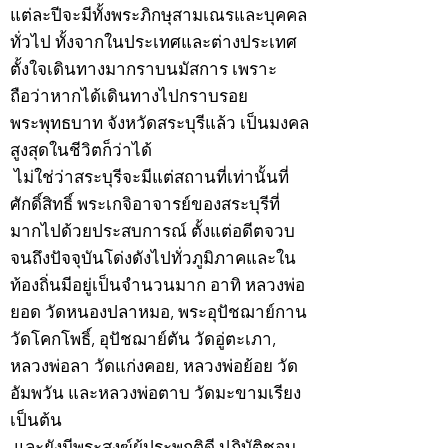
แต่ละปีจะมีทั้งพระภิกษุสามเณรและบุคคล
ทั่วไป ทั้งจากในประเทศและต่างประเทศ
ตั้งใจเดินทางมากราบนมัสการ เพราะ
ถือว่าหากได้เดินทางไปกราบรอย
พระพุทธบาท จังหวัดสระบุรีแล้ว เป็นมงคล
สูงสุดในชีวิตก็ว่าได้
ไม่ใช่ว่าสระบุรีจะมีแต่สถานที่เท่านั้นที่
ศักดิ์สิทธิ์ พระเกจิอาจารย์ของสระบุรีที่
มากไปด้วยประสบการณ์ ตั้งแต่อดีตจวบ
จนถึงปัจจุบันโด่งดังไปทั่วภูมิภาคและใน
ท้องถิ่นมีอยู่เป็นจำนวนมาก อาทิ หลวงพ่อ
ยอด วัดหนองปลาหมอ, พระอุปัชฌาย์กาน
วัดโคกโพธิ์, อุปัชฌาย์ตัน วัดอู่ตะเภา,
หลวงพ่อลา วัดแก่งคอย, หลวงพ่อย้อย วัด
อัมพวัน และหลวงพ่อตาบ วัดมะขามเรียง
เป็นต้น
และยังมีพระสงฆ์ผู้ประพฤติดี ปฏิบัติชอบ