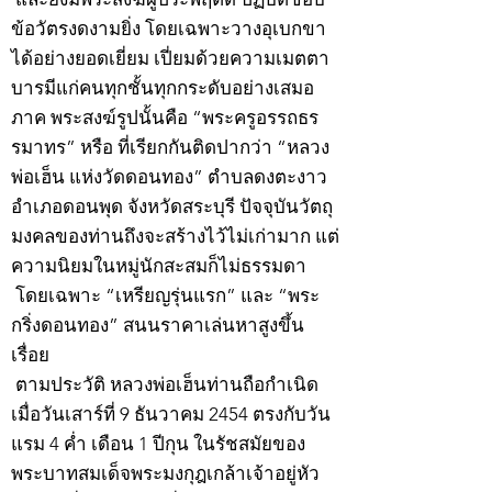
ข้อวัตรงดงามยิ่ง โดยเฉพาะวางอุเบกขา
ได้อย่างยอดเยี่ยม เปี่ยมด้วยความเมตตา
บารมีแก่คนทุกชั้นทุกกระดับอย่างเสมอ
ภาค พระสงฆ์รูปนั้นคือ “พระครูอรรถธร
รมาทร” หรือ ที่เรียกกันติดปากว่า “หลวง
พ่อเฮ็น แห่งวัดดอนทอง” ตำบลดงตะงาว
อำเภอดอนพุด จังหวัดสระบุรี ปัจจุบันวัตถุ
มงคลของท่านถึงจะสร้างไว้ไม่เก่ามาก แต่
ความนิยมในหมู่นักสะสมก็ไม่ธรรมดา
โดยเฉพาะ “เหรียญรุ่นแรก” และ “พระ
กริ่งดอนทอง” สนนราคาเล่นหาสูงขึ้น
เรื่อย
ตามประวัติ หลวงพ่อเฮ็นท่านถือกำเนิด
เมื่อวันเสาร์ที่ 9 ธันวาคม 2454 ตรงกับวัน
แรม 4 ค่ำ เดือน 1 ปีกุน ในรัชสมัยของ
พระบาทสมเด็จพระมงกุฎเกล้าเจ้าอยู่หัว