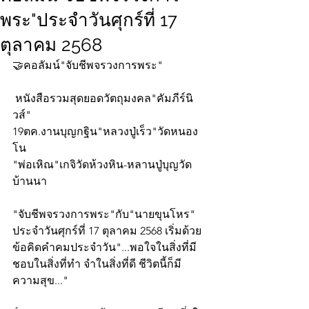
พระ"ประจำวันศุกร์ที่ 17
ตุลาคม 2568
🤝คอลัมน์"จับชีพจรวงการพระ"
 หนังสือรวมสุดยอดวัตถุมงคล"คัมภีร์นิ
วส์"
19ตค.งานบุญกฐิน"หลวงปู่เร็ว"วัดหนอง
โน
"พ่อเหิณ"เกจิวัดห้วงหิน-หลานปู่บุญวัด
บ้านนา
"จับชีพจรวงการพระ"กับ"นายขุนโหร" 
ประจำวันศุกร์ที่ 17 ตุลาคม 2568 เริ่มด้วย
ข้อคิดคำคมประจำวัน"...พอใจในสิ่งที่มี 
ชอบในสิ่งที่ทำ จำในสิ่งที่ดี ชีวิตนี้ก็มี
ความสุข..."