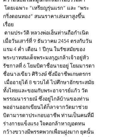
โดยเฉพาะ “เหรียญรุ่นแรก” และ “พระ
กริ่งดอนทอง” สนนราคาเล่นหาสูงขึ้น
เรื่อย
ตามประวัติ หลวงพ่อเฮ็นท่านถือกำเนิด
เมื่อวันเสาร์ที่ 9 ธันวาคม 2454 ตรงกับวัน
แรม 4 ค่ำ เดือน 1 ปีกุน ในรัชสมัยของ
พระบาทสมเด็จพระมงกุฎเกล้าเจ้าอยู่หัว
รัชกาลที่ 6 โยมบิดาชื่อนายอยู่ โยมมารดา
ชื่อนางเขียว ศิริวงษ์ ซึ่งมีอาชีพเกษตรกร
เมื่ออายุได้ 8 ขวบได้ ไปศึกษาอักขระสมัย
ทั้งไทยและขอมกับพระอาจารย์แก้ว วัด
พรรณนารายณ์ ซึ่งอยู่ไกล้บ้านของท่าน
พออ่านออกเขียนได้ก็ลาจากวัดมาช่วย
บิดามารดาประกอบอาชีพ ท่านเป็นคนที่มี
ร่างกายแข็งแรง ใจคอกล้าหาญอดทน
กว้างขวางมีพรรคพวกเพื่อนฝูงมาก ยุคนั้น