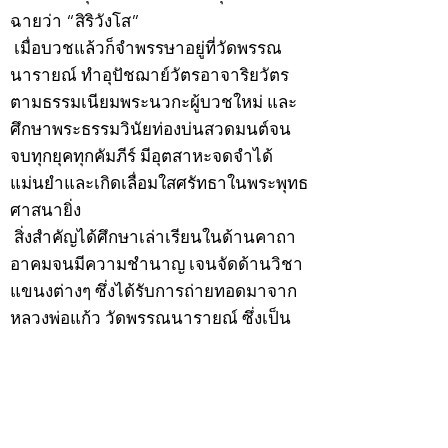
ฉายว่า “สิริวังโส”
เมื่อบวชแล้วก็จำพรรษาอยู่ที่วัดพรรณ
นารายณ์ ทำอุปัชฌาย์วัตรอาจาริยวัตร
ตามธรรมเนียมพระนวกะผู้บวชใหม่ และ
ศึกษาพระธรรมวินัยท่องบ่นสวดมนต์จน
จบทุกยุคทุกคัมภีร์ มีอุตสาหะจดจำได้
แม่นยำและเกิดเลื่อมใสศรัทธาในพระพุทธ
ศาสนายิ่ง
สิ่งสำคัญได้ศึกษาเล่าเรียนในด้านคาถา
อาคมจนมีความชำนาญ เจนจัดด้านวิชา
แขนงต่างๆ ซึ่งได้รับการถ่ายทอดมาจาก
หลวงพ่อแก้ว วัดพรรณนารายณ์ ซึ่งเป็น
พระอุปัชฌาย์แล้ว ท่านจึงได้ตัดสินใจออก
ธุดงค์รอนแรมมาตามป่าและภูเขาเพื่อ
แสวงหาที่สงบวิเวกบำเพ็ญสมณธรรม และ
ปฏิบัติสมถวิปัสสนากัมมัฏฐาน