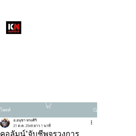
หนังสือพิมพ์คัมภีร์นิวส์
สื่อลึกวงการสงฆ์ เจาะตรงพระเครื่องดัง
tukompee07@gmail.com
0614034151
โพสต์
อ.อนุชา ทรงศิริ
21 ต.ค. 2568
ยาว 1 นาที
คอลัมน์"จับชีพจรวงการ