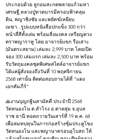
ประกอบด้วย ลูกอมสะกดพลายแก้วมหา
เศรษฐี,หลวงปู่ทวดบารมีครอบฟ้าคลุม
ดิน, พญาชิงชัย และพยัคฆ์เหยียบ
เมฆา...รูปแบบหนังสือปกแข็ง 300 กว่า
หน้าสี่สีทั้งเล่ม พร้อมสิ่งมงคล เหรียญดวง
ตราพญาราหู โดย อาจารย์แขก รือเสาะ 
(มันตระสยาม) เล่มละ 2,999 บาท โดยเปิด
จอง 300 เล่มแรก เล่มละ 2,500 บาท พร้อม
รับวัตถุมงคลชุดพิเศษสไตล์อาจารย์แขก 
ได้แค่ผู้สั่งจองถึงวันที่ 10 พฤศจิกายน 
2568 เท่านั้น ติดต่อสอบถามได้ที่ "แดง 
เอกคัมภีร์"
🙏งานบุญกฐินสามัคคี ประจำปี 2568
วัดหนองโน ต.สำโรง อ.ตาลสุม จ.อุบล
ราช ธานี ทอดถวายวันเสาร์ที่ 19 ต.ค. 68 
เพื่อสมทบทุนในการก่อสร้างซุ้มประตูโขง
วัดหนองโน และพญานาครอบอุโบสถ ให้
แล้วเสร็จสมบูรณ์ ขอเชิญ คณะศิษย์หลวง