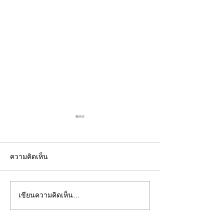
ความคิดเห็น
เขียนความคิดเห็น…
คอลัมน์"จับชีพจรวงการ
คอลัมน์"จับชีพจ
พระ"ประจำพุธที่ 29
พระ"ประจำอังคาร