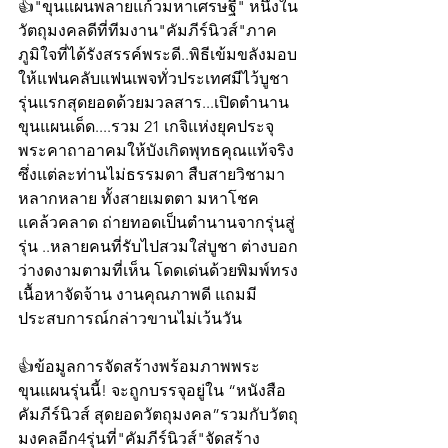
👍"ขุนแผนพลายแก้วมหาเศรษฐี" หนึ่งใน
วัตถุมงคลดีที่ทีมงาน"คัมภีร์นิวส์"ภาค
ภูมิใจที่ได้รังสรรค์พระดี..พิธีเข้มขลังมอบ
ให้แฟนคลับแฟนเพจทั่วประเทศมีไว้บูชา 
รุ่นแรกสุดยอดด้วยมวลสาร...เปิดตำนาน
ขุนแผนเด็ด....รวม 21 เกจิแห่งยุคประจุ
พระคาถาอาคมให้บังเกิดพุทธคุณแท้จริง 
ซึ่งแต่ละท่านไม่ธรรมดา สืบสายวิชามา
หลากหลาย ทั้งสายเมตตา มหาโชค 
แคล้วคลาด ถ่ายทอดเป็นตำนานจากรุ่นสู่
รุ่น ..หลายคนที่รับไปสวมใส่บูชา ต่างบอก
ว่างดงามตามที่เห็น โดดเด่นด้วยพิมพ์ทรง 
เนื้อหาจัดจ้าน งานคุณภาพดี แถมมี
ประสบการณ์กล่าวขานไม่เว้นวัน
👍ข้อมูลการจัดสร้างพร้อมภาพพระ
ขุนแผนรุ่นนี้! จะถูกบรรจุอยู่ใน “หนังสือ
คัมภีร์นิวส์ สุดยอดวัตถุมงคล”รวมกับวัตถุ
มงคลอีก4รุ่นที่"คัมภีร์นิวส์"จัดสร้าง