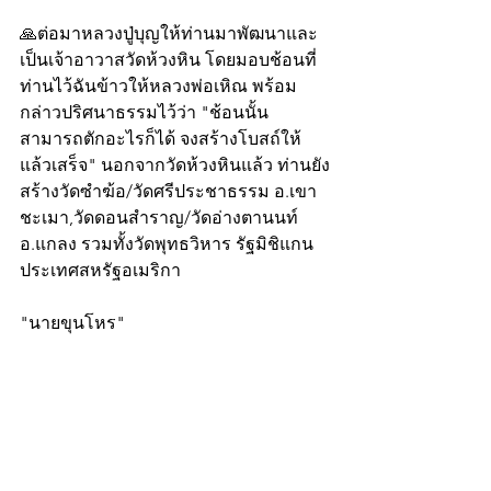
🙏ต่อมาหลวงปู่บุญให้ท่านมาพัฒนาและ
เป็นเจ้าอาวาสวัดห้วงหิน โดยมอบช้อนที่
ท่านไว้ฉันข้าวให้หลวงพ่อเหิณ พร้อม
กล่าวปริศนาธรรมไว้ว่า "ช้อนนั้น 
สามารถตักอะไรก็ได้ จงสร้างโบสถ์ให้
แล้วเสร็จ" นอกจากวัดห้วงหินแล้ว ท่านยัง
สร้างวัดซำฆ้อ/วัดศรีประชาธรรม อ.เขา
ชะเมา,วัดดอนสำราญ/วัดอ่างตานนท์ 
อ.แกลง รวมทั้งวัดพุทธวิหาร รัฐมิชิแกน 
ประเทศสหรัฐอเมริกา
"นายขุนโหร"