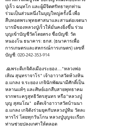
ปู่เร็ว ฉนฺทโก และผู้มีจิตศรัทธาทุกท่าน 
ร่วมเป็นส่วนหนึ่งในบุญใหญ่ครั้งนี้ เพื่อ
สืบทอดพระพุทธศาสนาและสานต่อเจตนา
บารมีของหลวงปู่เร็วให้มั่นคงยิ่งขึ้น ร่วม
บุญเข้าบัญชีวัดโดยตรง ชื่อบัญชี: วัด
หนองโน ธนาคาร: ธกส. (ธนาคารเพื่อ
การเกษตรและสหกรณ์การเกษตร) เลขที่
บัญชี: 020-242-353-914
 🙏พระดีเกจิดังเมืองระยอง...."หลวงพ่อ
เหิณ สุนฺทราจาโร" เจ้าอาวาสวัดห้วงหิน 
อ.แกลง จ.ระยอง เกจินักพัฒนามีศักดิ์เป็น
หลานแท้ๆ และศิษย์เอกสืบสายพุทธาคม
จากพระครูสุทธิวัตรสุนทร หรือ"หลวงปู่
บุญ สุสมโณ"  อดีตเจ้าอาวาสวัดบ้านนา 
อ.แกลง เกจิดังร่วมยุคกับหลวงปู่ทิม วัดละ
หารไร่ โดยทุกวันโกน หลวงปู่บุญจะเรียก
ท่านช่วยปลงเกศาให้ตลอด   