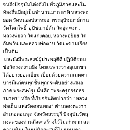
จนถึงปัจจุบันโด่งดังไปทั่วภูมิภาคและใน
ท้องถิ่นมีอยู่เป็นจำนวนมาก อาทิ หลวงพ่อ
ยอด วัดหนองปลาหมอ, พระอุปัชฌาย์กาน
วัดโคกโพธิ์, อุปัชฌาย์ตัน วัดอู่ตะเภา,
หลวงพ่อลา วัดแก่งคอย, หลวงพ่อย้อย วัด
อัมพวัน และหลวงพ่อตาบ วัดมะขามเรียง
เป็นต้น
และยังมีพระสงฆ์ผู้ประพฤติดี ปฏิบัติชอบ
ข้อวัตรงดงามยิ่ง โดยเฉพาะวางอุเบกขา
ได้อย่างยอดเยี่ยม เปี่ยมด้วยความเมตตา
บารมีแก่คนทุกชั้นทุกกระดับอย่างเสมอ
ภาค พระสงฆ์รูปนั้นคือ “พระครูอรรถธร
รมาทร” หรือ ที่เรียกกันติดปากว่า “หลวง
พ่อเฮ็น แห่งวัดดอนทอง” ตำบลดงตะงาว
อำเภอดอนพุด จังหวัดสระบุรี ปัจจุบันวัตถุ
มงคลของท่านถึงจะสร้างไว้ไม่เก่ามาก แต่
ความนิยมในหมู่นักสะสมก็ไม่ธรรมดา