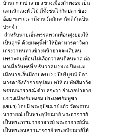
บ้านกะวาปาลาย แขวงเมืองกำพงธม เป็น
แดนนักเลงหัวไม้ มีทั้งชนไก่กัดปลา ข้อง
อ้อย ฯลฯ เวลามีงานวัดมักจะนัดตีกันเป็น
ประจำ
สำหรับนายเฮ็นพรรคพวกเพื่อนฝูงย่องให้
เป็นลูกพี่ ด้วยเหตุนี้ทำให้บิดามารดาวิตก
เกรงว่าหนทางข้างหน้าอาจจะเสียคน
เพราะคบเพื่อนไม่เลือกว่าคนดีคนพาล ต่อ
มาเมื่อวันพุธที่ 9 ธันวาคม 2474 ปีมะแม
เมื่อนายเฮ็นมีอายุครบ 20 ปีบริบูรณ์ บิดา
มารดาจึงทำการอุปสมบทให้ ณ พัทสีมาวัด
พรรณนารายณ์ ตำบลกะวา อำเภอปาลาย
แขวงเมืองกัมพงธม ประเทศกัมพูชา
(เขมร) โดยมี พระอุปัชฌาย์แก้ว วัดพรรณ
นารายณ์ เป็นพระอุปัชฌาย์ พระอาจารย์
เป็นพระกรรมวาจาจารย์ พระอาจารย์มั่น
เป็นพระอนุสาวนาจารย์ พระอุปัชฌาย์ให้