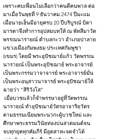
เพราะคบเพื่อนไม่เลือกว่าคนดีคนพาล ต่อ
มาเมื่อวันพุธที่ 9 ธันวาคม 2474 ปีมะแม
เมื่อนายเฮ็นมีอายุครบ 20 ปีบริบูรณ์ บิดา
มารดาจึงทำการอุปสมบทให้ ณ พัทสีมาวัด
พรรณนารายณ์ ตำบลกะวา อำเภอปาลาย
แขวงเมืองกัมพงธม ประเทศกัมพูชา
(เขมร) โดยมี พระอุปัชฌาย์แก้ว วัดพรรณ
นารายณ์ เป็นพระอุปัชฌาย์ พระอาจารย์
เป็นพระกรรมวาจาจารย์ พระอาจารย์มั่น
เป็นพระอนุสาวนาจารย์ พระอุปัชฌาย์ให้
ฉายว่า “สิริวังโส”
เมื่อบวชแล้วก็จำพรรษาอยู่ที่วัดพรรณ
นารายณ์ ทำอุปัชฌาย์วัตรอาจาริยวัตร
ตามธรรมเนียมพระนวกะผู้บวชใหม่ และ
ศึกษาพระธรรมวินัยท่องบ่นสวดมนต์จน
จบทุกยุคทุกคัมภีร์ มีอุตสาหะจดจำได้