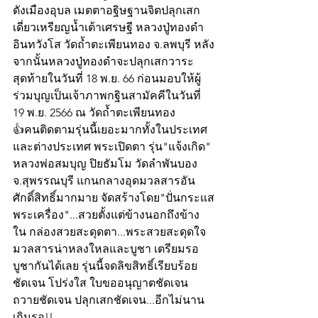
ดังเมืองอุบล เมตตาอฐิษฐานจิตปลุกเสก
เดี่ยวเหรียญน้ำเต้าเศรษฐี หลวงปู่ทองดำ 
อินทวังโส วัดถ้ำตะเพียนทอง จ.ลพบุรี หลัง
จากนั้นหลวงปู่ทองดำจะปลุกเสกวาระ
สุดท้ายในวันที่ 18 พ.ย. 66 ก่อนมอบให้ผู้
ร่วมบุญเป็นเจ้าภาพกฐินสามัคคีในวันที่ 
19 พ.ย. 2566 ณ วัดถ้ำตะเพียนทอง
👍คนติดตามรุ่นนี้เยอะมากทั้งในประเทศ
และต่างประเทศ พระเปิดตา รุ่น"แจ้งเกิด"
หลวงพ่อสมบุญ ปิยธัมโม วัดลำพันบอง 
จ.สุพรรณบุรี แกนกลางอุดมวลสารอัน
ศักดิ์สิทธิ์มากมาย จัดสร้างโดย"ปั่นกระแส
พระเครื่อง"...สวยตั้งแต่ข้างนอกถึงข้าง
ใน กล่องสวยสะดุดตา...พระสวยสะดุดใจ 
มวลสารน่าหลงใหลและบูชา เตรียมรอ
บูชากันได้เลย รุ่นนี้จดลิขสิทธิ์เรียบร้อย 
ชัดเจน โปร่งใส ใบขออนุญาตชัดเจน 
ถวายชัดเจน ปลุกเสกชัดเจน...อีกไม่นาน
เกินรอ!!