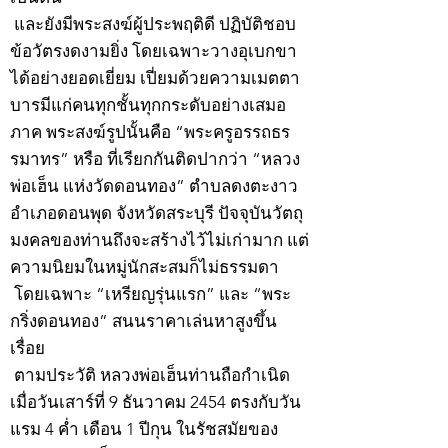
และยังมีพระสงฆ์ผู้ประพฤติดี ปฏิบัติชอบ
ข้อวัตรงดงามยิ่ง โดยเฉพาะวางอุเบกขา
ได้อย่างยอดเยี่ยม เปี่ยมด้วยความเมตตา
บารมีแก่คนทุกชั้นทุกกระดับอย่างเสมอ
ภาค พระสงฆ์รูปนั้นคือ “พระครูอรรถธร
รมาทร” หรือ ที่เรียกกันติดปากว่า “หลวง
พ่อเฮ็น แห่งวัดดอนทอง” ตำบลดงตะงาว
อำเภอดอนพุด จังหวัดสระบุรี ปัจจุบันวัตถุ
มงคลของท่านถึงจะสร้างไว้ไม่เก่ามาก แต่
ความนิยมในหมู่นักสะสมก็ไม่ธรรมดา
โดยเฉพาะ “เหรียญรุ่นแรก” และ “พระ
กริ่งดอนทอง” สนนราคาเล่นหาสูงขึ้น
เรื่อย
ตามประวัติ หลวงพ่อเฮ็นท่านถือกำเนิด
เมื่อวันเสาร์ที่ 9 ธันวาคม 2454 ตรงกับวัน
แรม 4 ค่ำ เดือน 1 ปีกุน ในรัชสมัยของ