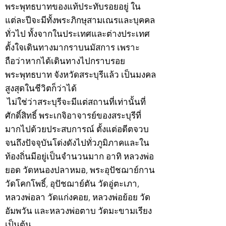
พระพุทธบาทของแท้ประทับรอยอยู่ ใน
แต่ละปีจะมีทั้งพระภิกษุสามเณรและบุคคล
ทั่วไป ทั้งจากในประเทศและต่างประเทศ
ตั้งใจเดินทางมากราบนมัสการ เพราะ
ถือว่าหากได้เดินทางไปกราบรอย
พระพุทธบาท จังหวัดสระบุรีแล้ว เป็นมงคล
สูงสุดในชีวิตก็ว่าได้
ไม่ใช่ว่าสระบุรีจะมีแต่สถานที่เท่านั้นที่
ศักดิ์สิทธิ์ พระเกจิอาจารย์ของสระบุรีที่
มากไปด้วยประสบการณ์ ตั้งแต่อดีตจวบ
จนถึงปัจจุบันโด่งดังไปทั่วภูมิภาคและใน
ท้องถิ่นมีอยู่เป็นจำนวนมาก อาทิ หลวงพ่อ
ยอด วัดหนองปลาหมอ, พระอุปัชฌาย์กาน
วัดโคกโพธิ์, อุปัชฌาย์ตัน วัดอู่ตะเภา,
หลวงพ่อลา วัดแก่งคอย, หลวงพ่อย้อย วัด
อัมพวัน และหลวงพ่อตาบ วัดมะขามเรียง
เป็นต้น