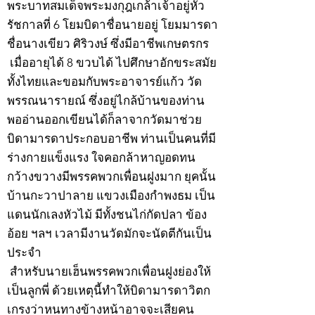
พระบาทสมเด็จพระมงกุฎเกล้าเจ้าอยู่หัว
รัชกาลที่ 6 โยมบิดาชื่อนายอยู่ โยมมารดา
ชื่อนางเขียว ศิริวงษ์ ซึ่งมีอาชีพเกษตรกร
เมื่ออายุได้ 8 ขวบได้ ไปศึกษาอักขระสมัย
ทั้งไทยและขอมกับพระอาจารย์แก้ว วัด
พรรณนารายณ์ ซึ่งอยู่ไกล้บ้านของท่าน
พออ่านออกเขียนได้ก็ลาจากวัดมาช่วย
บิดามารดาประกอบอาชีพ ท่านเป็นคนที่มี
ร่างกายแข็งแรง ใจคอกล้าหาญอดทน
กว้างขวางมีพรรคพวกเพื่อนฝูงมาก ยุคนั้น
บ้านกะวาปาลาย แขวงเมืองกำพงธม เป็น
แดนนักเลงหัวไม้ มีทั้งชนไก่กัดปลา ข้อง
อ้อย ฯลฯ เวลามีงานวัดมักจะนัดตีกันเป็น
ประจำ
สำหรับนายเฮ็นพรรคพวกเพื่อนฝูงย่องให้
เป็นลูกพี่ ด้วยเหตุนี้ทำให้บิดามารดาวิตก
เกรงว่าหนทางข้างหน้าอาจจะเสียคน