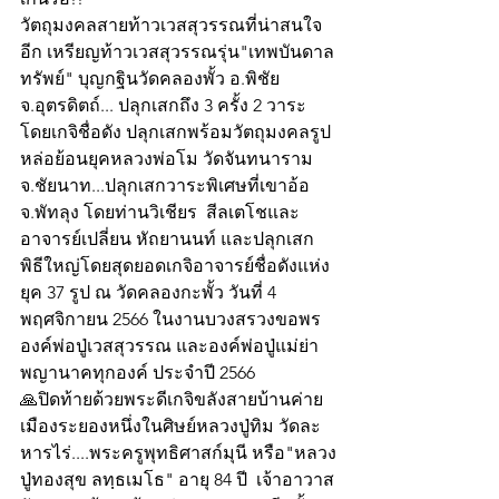
วัตถุมงคลสายท้าวเวสสุวรรณที่น่าสนใจ
อีก เหรียญท้าวเวสสุวรรณรุ่น"เทพบันดาล
ทรัพย์" บุญกฐินวัดคลองพั้ว อ.พิชัย 
จ.อุตรดิตถ์... ปลุกเสกถึง 3 ครั้ง 2 วาระ 
โดยเกจิชื่อดัง ปลุกเสกพร้อมวัตถุมงคลรูป
หล่อย้อนยุคหลวงพ่อโม วัดจันทนาราม 
จ.ชัยนาท...ปลุกเสกวาระพิเศษที่เขาอ้อ 
จ.พัทลุง โดยท่านวิเชียร  สีลเตโชและ 
อาจารย์เปลี่ยน หัถยานนท์ และปลุกเสก
พิธีใหญ่โดยสุดยอดเกจิอาจารย์ชื่อดังแห่ง
ยุค 37 รูป ณ วัดคลองกะพั้ว วันที่ 4 
พฤศจิกายน 2566 ในงานบวงสรวงขอพร
องค์พ่อปู่เวสสุวรรณ และองค์พ่อปู่แม่ย่า
พญานาคทุกองค์ ประจำปี 2566  
🙏ปิดท้ายด้วยพระดีเกจิขลังสายบ้านค่าย 
เมืองระยองหนึ่งในศิษย์หลวงปู่ทิม วัดละ
หารไร่....พระครูพุทธิศาสก์มุนี หรือ"หลวง
ปู่ทองสุข ลทฺธเมโธ" อายุ 84 ปี  เจ้าอาวาส