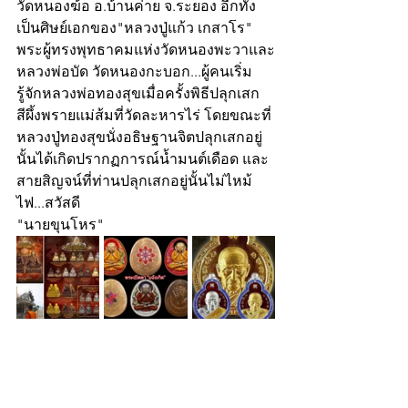
วัดหนองฆ้อ อ.บ้านค่าย จ.ระยอง อีกทั้ง
เป็นศิษย์เอกของ"หลวงปู่แก้ว เกสาโร" 
พระผู้ทรงพุทธาคมแห่งวัดหนองพะวาและ
หลวงพ่อบัด วัดหนองกะบอก...ผู้คนเริ่ม
รู้จักหลวงพ่อทองสุขเมื่อครั้งพิธีปลุกเสก
สีผึ้งพรายแม่ส้มที่วัดละหารไร่ โดยขณะที่
หลวงปู่ทองสุขนั่งอธิษฐานจิตปลุกเสกอยู่
นั้นได้เกิดปรากฏการณ์น้ำมนต์เดือด และ
สายสิญจน์ที่ท่านปลุกเสกอยู่นั้นไม่ไหม้
ไฟ...สวัสดี
"นายขุนโหร"