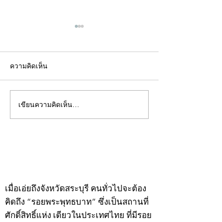
ความคิดเห็น
เขียนความคิดเห็น…
คอลัมน์"จับชีพจรวงการ
คอลัมน์"จับชีพจ
พระ"ประจำพุธที่ 29
พระ"ประจำอังคาร
กรกฎาคม 2569
กรกฎาคม 2569
©2020 by kampeenews. Proudly created with Wix.com
เมื่อเอ่ยถึงจังหวัดสระบุรี คนทั่วไปจะต้อง
คิดถึง “รอยพระพุทธบาท” ซึ่งเป็นสถานที่
ศักดิ์สิทธิ์แห่ง เดียวในประเทศไทย ที่มีรอย