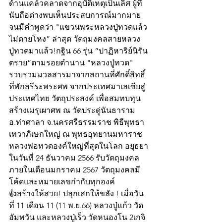
ด้านแคล้วคลาดจากอุบัติเหตุเป็นเลิศ ผู้ที่
นับถือต่างพบเห็นประสบการณ์มากมาย 
จนมีคำพูดว่า "แขวนพระหลวงปู่ทวดแล้ว
ไม่ตายโหง” ล่าสุด วัตถุมงคลสายหลวง
ปู่ทวดมาแล้ว!กฐิน 66 รุ่น “ปาฏิหาริย์นิรัน
ตราย”ตามรอยตำนาน "หลวงปู่ทวด" 
รวบรวมมวลสารมาจากสถานที่ศักดิ์สิทธิ์
ที่พักสรีระพระศพ จากประเทศมาเลเซียสู่
ประเทศไทย วัตถุประสงค์ เพื่อสมทบทุน
สร้างเมรุเผาศพ ณ วัดประดู่นันธาราม 
อ.ท่าศาลา จ.นครศรีธรรมราช พิธีพุทธา
เทวาภิเษกใหญ่ ณ พุทธอุทยานมหาราช
หลวงพ่อทวดองค์ใหญ่ที่สุดในโลก อยุธยา
ในวันที่ 24 ธันวาคม 2566 รับวัตถุมงคล
ภายในเดือนมกราคม 2567 วัตถุมงคลมี
โค้ดและหมายเลขกำกับทุกองค์
👍สร้างให้สวย! ปลุกเสกให้ขลัง ! เมื่อวัน
ที่ 11 เดือน 11 (11 พ.ย.66) หลวงปู่แก้ว วัด
อัมพวัน และหลวงปู่เร็ว วัดหนองโน 2เกจิ