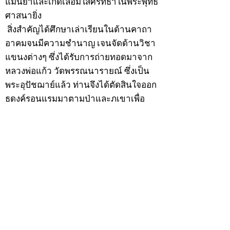
แม่นยำและเกิดเลื่อมใสศรัทธาในพระพุทธ
ศาสนายิ่ง
สิ่งสำคัญได้ศึกษาเล่าเรียนในด้านคาถา
อาคมจนมีความชำนาญ เจนจัดด้านวิชา
แขนงต่างๆ ซึ่งได้รับการถ่ายทอดมาจาก
หลวงพ่อแก้ว วัดพรรณนารายณ์ ซึ่งเป็น
พระอุปัชฌาย์แล้ว ท่านจึงได้ตัดสินใจออก
ธุดงค์รอนแรมมาตามป่าและภูเขาเพื่อ
แสวงหาที่สงบวิเวกบำเพ็ญสมณธรรม และ
ปฏิบัติสมถวิปัสสนากัมมัฏฐาน
ต่อมาได้อยู่จำพรรษาที่ “วัดดอนทอง”
เมื่อปี 2479 ระหว่างจำพรรษาอยู่ที่นั่นได้
เป็นที่ศรัทธาของชาวบ้านดอนทองมาก
ด้วยมีศีลาจารวัตรงดงาม ครั้นเมื่อ หลวง
พ่อแพ เจ้าอาวาสวัดดอนทอง มรณภาพลง
ชาวบ้านได้นิมนต์หลวงพ่อเฮ็น ดำรง
ตำแหน่งเจ้าอาวาสสืบต่อมา ปี 2535 ได้