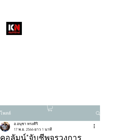
หนังสือพิมพ์คัมภีร์นิวส์
สื่อลึกวงการสงฆ์ เจาะตรงพระเครื่องดัง
tukompee07@gmail.com
0614034151
โพสต์
อ.อนุชา ทรงศิริ
17 พ.ย. 2566
ยาว 1 นาที
คอลัมน์"จับชีพจรวงการ