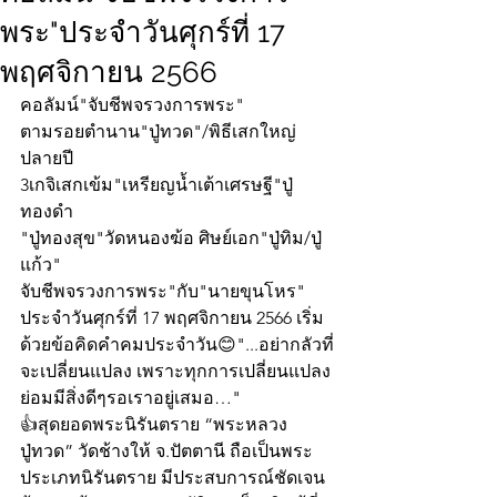
พระ"ประจำวันศุกร์ที่ 17
พฤศจิกายน 2566
คอลัมน์"จับชีพจรวงการพระ"
ตามรอยตำนาน"ปู่ทวด"/พิธีเสกใหญ่
ปลายปี
3เกจิเสกเข้ม"เหรียญน้ำเต้าเศรษฐี"ปู่
ทองดำ
"ปู่ทองสุข"วัดหนองฆ้อ ศิษย์เอก"ปู่ทิม/ปู่
แก้ว"
จับชีพจรวงการพระ"กับ"นายขุนโหร" 
ประจำวันศุกร์ที่ 17 พฤศจิกายน 2566 เริ่ม
ด้วยข้อคิดคำคมประจำวัน😊"...อย่ากลัวที่
จะเปลี่ยนแปลง เพราะทุกการเปลี่ยนแปลง 
ย่อมมีสิ่งดีๆรอเราอยู่เสมอ…"
👍สุดยอดพระนิรันตราย “พระหลวง
ปู่ทวด” วัดช้างให้ จ.ปัตตานี ถือเป็นพระ
ประเภทนิรันตราย มีประสบการณ์ชัดเจน 