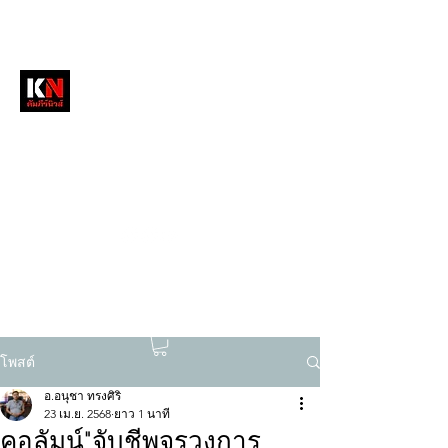
หนังสือพิมพ์คัมภีร์นิวส์
สื่อลึกวงการสงฆ์ เจาะตรงพระเครื่องดัง
tukompee07@gmail.com
0614034151
โพสต์
อ.อนุชา ทรงศิริ
23 เม.ย. 2568
ยาว 1 นาที
คอลัมน์"จับชีพจรวงการ