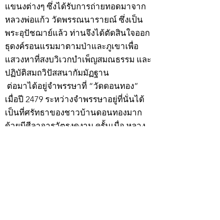
แขนงต่างๆ ซึ่งได้รับการถ่ายทอดมาจาก
หลวงพ่อแก้ว วัดพรรณนารายณ์ ซึ่งเป็น
พระอุปัชฌาย์แล้ว ท่านจึงได้ตัดสินใจออก
ธุดงค์รอนแรมมาตามป่าและภูเขาเพื่อ
แสวงหาที่สงบวิเวกบำเพ็ญสมณธรรม และ
ปฏิบัติสมถวิปัสสนากัมมัฏฐาน
ต่อมาได้อยู่จำพรรษาที่ “วัดดอนทอง”
เมื่อปี 2479 ระหว่างจำพรรษาอยู่ที่นั่นได้
เป็นที่ศรัทธาของชาวบ้านดอนทองมาก
ด้วยมีศีลาจารวัตรงดงาม ครั้นเมื่อ หลวง
พ่อแพ เจ้าอาวาสวัดดอนทอง มรณภาพลง
ชาวบ้านได้นิมนต์หลวงพ่อเฮ็น ดำรง
ตำแหน่งเจ้าอาวาสสืบต่อมา ปี 2535 ได้
รับพระราชทานเลื่อนสมณศักดิ์เป็นพระครู
สัญญาบัตรที่ “พระครูอรรถธรรมทร”
หลวงพ่อเฮ็น ได้สร้างมงคลวัตถุไว้หลาย
รุ่นหลายแบบ อาทิ ผ้ายันต์อุษาสวรรค์ มี