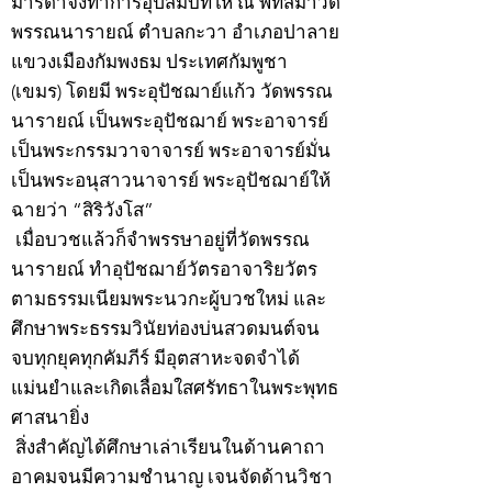
มารดาจึงทำการอุปสมบทให้ ณ พัทสีมาวัด
พรรณนารายณ์ ตำบลกะวา อำเภอปาลาย
แขวงเมืองกัมพงธม ประเทศกัมพูชา
(เขมร) โดยมี พระอุปัชฌาย์แก้ว วัดพรรณ
นารายณ์ เป็นพระอุปัชฌาย์ พระอาจารย์
เป็นพระกรรมวาจาจารย์ พระอาจารย์มั่น
เป็นพระอนุสาวนาจารย์ พระอุปัชฌาย์ให้
ฉายว่า “สิริวังโส”
เมื่อบวชแล้วก็จำพรรษาอยู่ที่วัดพรรณ
นารายณ์ ทำอุปัชฌาย์วัตรอาจาริยวัตร
ตามธรรมเนียมพระนวกะผู้บวชใหม่ และ
ศึกษาพระธรรมวินัยท่องบ่นสวดมนต์จน
จบทุกยุคทุกคัมภีร์ มีอุตสาหะจดจำได้
แม่นยำและเกิดเลื่อมใสศรัทธาในพระพุทธ
ศาสนายิ่ง
สิ่งสำคัญได้ศึกษาเล่าเรียนในด้านคาถา
อาคมจนมีความชำนาญ เจนจัดด้านวิชา