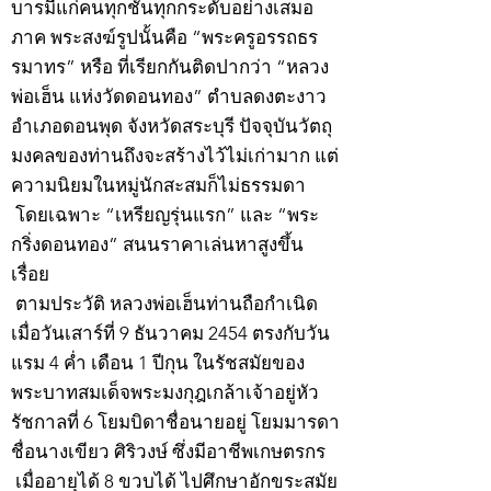
บารมีแก่คนทุกชั้นทุกกระดับอย่างเสมอ
ภาค พระสงฆ์รูปนั้นคือ “พระครูอรรถธร
รมาทร” หรือ ที่เรียกกันติดปากว่า “หลวง
พ่อเฮ็น แห่งวัดดอนทอง” ตำบลดงตะงาว
อำเภอดอนพุด จังหวัดสระบุรี ปัจจุบันวัตถุ
มงคลของท่านถึงจะสร้างไว้ไม่เก่ามาก แต่
ความนิยมในหมู่นักสะสมก็ไม่ธรรมดา
โดยเฉพาะ “เหรียญรุ่นแรก” และ “พระ
กริ่งดอนทอง” สนนราคาเล่นหาสูงขึ้น
เรื่อย
ตามประวัติ หลวงพ่อเฮ็นท่านถือกำเนิด
เมื่อวันเสาร์ที่ 9 ธันวาคม 2454 ตรงกับวัน
แรม 4 ค่ำ เดือน 1 ปีกุน ในรัชสมัยของ
พระบาทสมเด็จพระมงกุฎเกล้าเจ้าอยู่หัว
รัชกาลที่ 6 โยมบิดาชื่อนายอยู่ โยมมารดา
ชื่อนางเขียว ศิริวงษ์ ซึ่งมีอาชีพเกษตรกร
เมื่ออายุได้ 8 ขวบได้ ไปศึกษาอักขระสมัย