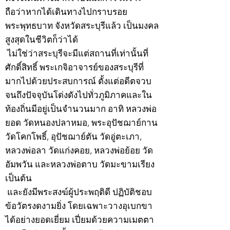
ถือว่าหากได้เดินทางไปกราบรอย
พระพุทธบาท จังหวัดสระบุรีแล้ว เป็นมงคล
สูงสุดในชีวิตก็ว่าได้
ไม่ใช่ว่าสระบุรีจะมีแต่สถานที่เท่านั้นที่
ศักดิ์สิทธิ์ พระเกจิอาจารย์ของสระบุรีที่
มากไปด้วยประสบการณ์ ตั้งแต่อดีตจวบ
จนถึงปัจจุบันโด่งดังไปทั่วภูมิภาคและใน
ท้องถิ่นมีอยู่เป็นจำนวนมาก อาทิ หลวงพ่อ
ยอด วัดหนองปลาหมอ, พระอุปัชฌาย์กาน
วัดโคกโพธิ์, อุปัชฌาย์ตัน วัดอู่ตะเภา,
หลวงพ่อลา วัดแก่งคอย, หลวงพ่อย้อย วัด
อัมพวัน และหลวงพ่อตาบ วัดมะขามเรียง
เป็นต้น
และยังมีพระสงฆ์ผู้ประพฤติดี ปฏิบัติชอบ
ข้อวัตรงดงามยิ่ง โดยเฉพาะวางอุเบกขา
ได้อย่างยอดเยี่ยม เปี่ยมด้วยความเมตตา