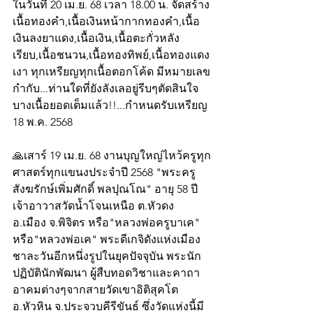
ในวันที่ 20 เม.ย. 68 เวลา 18.00 น. จัดสร้าง
เนื้อทองคำ,เนื้อเงินหน้ากากทองคำ,เนื้อ
เงินลงยาแดง,เนื้อเงิน,เนื้อตะกั่วหลัง
เรียบ,เนื้อชนวน,เนื้อทองทิพย์,เนื้อทองแดง
เงา ทุกเหรียญทุกเนื้อตอกโค้ด มีหมายเลข
กำกับ...ท่านใดที่ยังลังเลอยู่รีบๆตัดสินใจ 
บางเนื้อยอดเต็มแล้ว!!...กำหนดรับเหรียญ 
18 พ.ค. 2568
🙏เสาร์ 19 เม.ย. 68 งานบุญใหญ่ไหว้ครูทุก
ศาสตร์ทุกแขนงประจำปี 2568 "พระครู
สังฆรักษ์เพิ่มศักดิ์ พลปุณโณ" อายุ 58 ปี 
เจ้าอาวาสวัดน้ำโจนเหนือ ต.หัวดง 
อ.เมือง จ.พิจิตร หรือ"หลวงพ่อครูบาเค"  
หรือ"หลวงพ่อเค" พระดีเกจิดังแห่งเมือง
ชาละวันอีกหนึ่งรูปในยุคปัจจุบัน พระนัก
ปฏิบัตินักพัฒนา ผู้สืบทอดวิชาและคาถา
อาคมต่างๆจากสายวัดเขาอิติสุคโต  
อ.หัวหิน จ.ประจวบคีรีขันธ์ ซึ่งวัดแห่งนี้มี