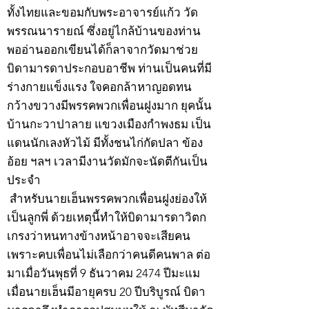
ทั้งไทยและขอมกับพระอาจารย์แก้ว วัด
พรรณนารายณ์ ซึ่งอยู่ไกล้บ้านของท่าน
พออ่านออกเขียนได้ก็ลาจากวัดมาช่วย
บิดามารดาประกอบอาชีพ ท่านเป็นคนที่มี
ร่างกายแข็งแรง ใจคอกล้าหาญอดทน
กว้างขวางมีพรรคพวกเพื่อนฝูงมาก ยุคนั้น
บ้านกะวาปาลาย แขวงเมืองกำพงธม เป็น
แดนนักเลงหัวไม้ มีทั้งชนไก่กัดปลา ข้อง
อ้อย ฯลฯ เวลามีงานวัดมักจะนัดตีกันเป็น
ประจำ
สำหรับนายเฮ็นพรรคพวกเพื่อนฝูงย่องให้
เป็นลูกพี่ ด้วยเหตุนี้ทำให้บิดามารดาวิตก
เกรงว่าหนทางข้างหน้าอาจจะเสียคน
เพราะคบเพื่อนไม่เลือกว่าคนดีคนพาล ต่อ
มาเมื่อวันพุธที่ 9 ธันวาคม 2474 ปีมะแม
เมื่อนายเฮ็นมีอายุครบ 20 ปีบริบูรณ์ บิดา