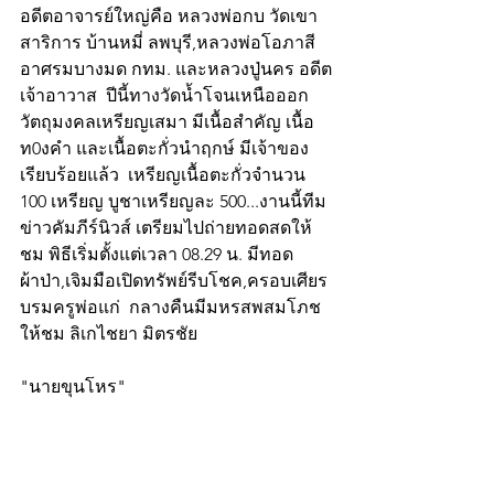
อดีตอาจารย์ใหญ่คือ หลวงพ่อกบ วัดเขา
สาริการ บ้านหมี่ ลพบุรี,หลวงพ่อโอภาสี 
อาศรมบางมด กทม. และหลวงปู่นคร อดีต
เจ้าอาวาส  ปีนี้ทางวัดน้ำโจนเหนือออก
วัตถุมงคลเหรียญเสมา มีเนื้อสำคัญ เนื้อ
ท0งคำ และเนื้อตะกั่วนำฤกษ์ มีเจ้าของ
เรียบร้อยแล้ว  เหรียญเนื้อตะกั่วจำนวน 
100 เหรียญ บูชาเหรียญละ 500...งานนี้ทีม
ข่าวคัมภีร์นิวส์ เตรียมไปถ่ายทอดสดให้
ชม พิธีเริ่มตั้งแต่เวลา 08.29 น. มีทอด
ผ้าป่า,เจิมมือเปิดทรัพย์รีบโชค,ครอบเศียร
บรมครูพ่อแก่  กลางคืนมีมหรสพสมโภช
ให้ชม ลิเกไชยา มิตรชัย 
"นายขุนโหร"