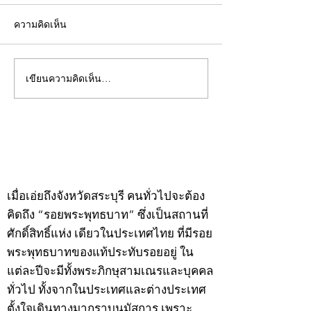
ความคิดเห็น
เขียนความคิดเห็น…
คอลัมน์"จับชีพจรวงการ
คอลัมน์"จับชีพจ
พระ"ประจำพุธที่ 29
พระ"ประจำอังคาร
กรกฎาคม 2569
กรกฎาคม 2569
©2020 by kampeenews. Proudly created with Wix.com
เมื่อเอ่ยถึงจังหวัดสระบุรี คนทั่วไปจะต้อง
คิดถึง “รอยพระพุทธบาท” ซึ่งเป็นสถานที่
ศักดิ์สิทธิ์แห่ง เดียวในประเทศไทย ที่มีรอย
พระพุทธบาทของแท้ประทับรอยอยู่ ใน
แต่ละปีจะมีทั้งพระภิกษุสามเณรและบุคคล
ทั่วไป ทั้งจากในประเทศและต่างประเทศ
ตั้งใจเดินทางมากราบนมัสการ เพราะ