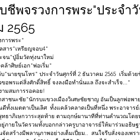
ับชีพจรวงการพระ"ประจำวันศ
ม 2565
วงการพระ"
วลสาร"เหรียญจอบ4"
น"ปู่อิ่มวัดทุ่งนาใหม่
ล้าศิษย์เอก"พ่อเริ่ม"
บ"นายขุนโหร" ประจำวันศุกร์ที่ 2 ธันวาคม 2565  เริ่มด้ว
ขอพรแต่สิ่งศักดิ์สิทธิ์ จงลงมือทำนั่นแล ถึงจะสำเร็จ..."
วยงามสมการรอคอย!
สาชนะชัย"นักรบแขวงเมืองวิเศษชัยชาญ อันเป็นลูกพ่อพาย 
ณดีทั้งเมตตาเป็นเลิศ  ทั้งแคล้วคลาดเป็นที่หนึ่ง พระอาจารย
ุทธาภิเษกวาระสุดท้าย ตามฤกษ์ผานาทีที่ท่านคำนวณโดยทุ
ิ์ที่อยู่ภายในวัดรวมทั้งบอกกล่าวครูบาอาจารย์ให้มาร่วมอธิษ
ท่านจัดสร้างมีพลานุภาพอย่างเต็มเปี่ยม..  สนใจรีบสั่งจองเพ