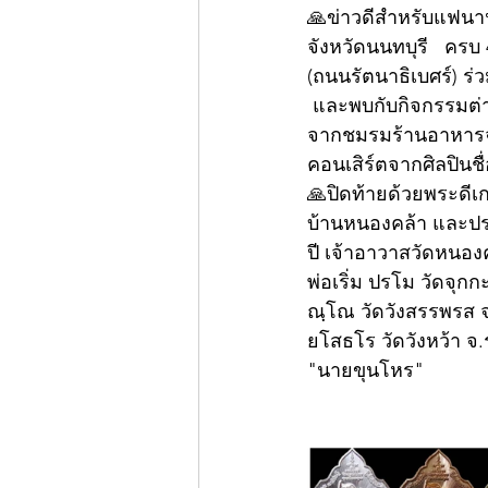
🙏ข่าวดีสำหรับแฟนา
จังหวัดนนทบุรี   ครบ 
(ถนนรัตนาธิเบศร์) ร่
 และพบกับกิจกรรมต่างๆ มากมาย อาทิ การออกร้านจำหน่ายสินค้าราคาถูก  ร้านอาหารชื่อดัง
จากชมรมร้านอาหารจั
คอนเสิร์ตจากศิลปินชื่
🙏ปิดท้ายด้วยพระดีเกจ
บ้านหนองคล้า และประ
ปี เจ้าอาวาสวัดหนอง
พ่อเริ่ม ปรโม วัดจุก
ณฺโณ วัดวังสรรพรส จ.
ยโสธโร วัดวังหว้า จ.
"นายขุนโหร"