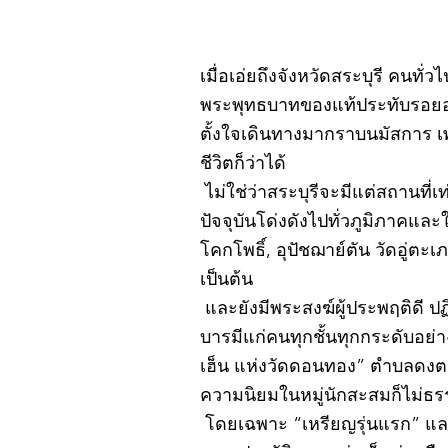
เมื่อเอ่ยถึงจังหวัดสระบุรี คนทั่
พระพุทธบาทของแท้ประทับรอยอยู
ตั้งใจเดินทางมากราบนมัสการ เ
ชีวิตก็ว่าได้
ไม่ใช่ว่าสระบุรีจะมีแต่สถานที่เ
ปัจจุบันโด่งดังไปทั่วภูมิภาคแ
โคกโพธิ์, อุปัชฌาย์ตัน วัดอู่
เป็นต้น
และยังมีพระสงฆ์ผู้ประพฤติดี ป
บารมีแก่คนทุกชั้นทุกกระดับอย่
เฮ็น แห่งวัดดอนทอง” ตำบลดงตะง
ความนิยมในหมู่นักสะสมก็ไม่ธ
โดยเฉพาะ “เหรียญรุ่นแรก” และ