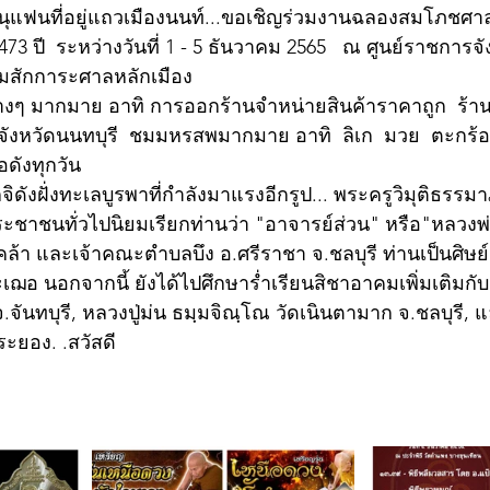
นุแฟนที่อยู่แถวเมืองนนท์...ขอเชิญร่วมงานฉลองสมโภชศา
473 ปี  ระหว่างวันที่ 1 - 5 ธันวาคม 2565   ณ ศูนย์ราชการจั
วมสักการะศาลหลักเมือง 
งหวัดนนทบุรี  ชมมหรสพมากมาย อาทิ  ลิเก  มวย  ตะกร้
อดังทุกวัน
ิดังฝั่งทะเลบูรพาที่กำลังมาแรงอีกรูป... พระครูวิมุติธรรมา
ชาชนทั่วไปนิยมเรียกท่านว่า "อาจารย์ส่วน" หรือ"หลวงพ่อ
คล้า และเจ้าคณะตำบลบึง อ.ศรีราชา จ.ชลบุรี ท่านเป็นศิษย
กะเฌอ นอกจากนี้ ยังได้ไปศึกษาร่ำเรียนสิชาอาคมเพิ่มเติมกั
จันทบุรี, หลวงปู่ม่น ธมฺมจิณฺโณ วัดเนินตามาก จ.ชลบุรี, แ
ระยอง. .สวัสดี