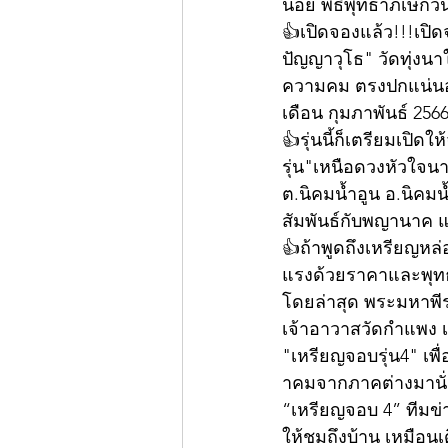
น้อย พิธีพุทธาภิเษกวัน
👍เปิดจองแล้ว!!!เปิ
ปัญญาวุโธ" วัดทุ่งน
ความคม ตรงปกแน่นอน 
เดือน กุมภาพันธ์ 2566
👍รุ่นนี้ก็เตรียมเปิดใ
รุ่น"เหนือดวงหัวใจน
ต.นิคมน้ำอูน อ.นิคมน
สัมพันธ์กับพญานาค แ
👍ถ้าพูดถึงเหรียญหล
แรงด้วยราคาและพุทธค
โดยล่าสุด พระมหาพี
เจ้าอาวาสวัดกำแพง 
"เหรียญจอบรุ่น4" เพื
าคมจากภาคต่างมานั่ง
“เหรียญจอบ 4” ทีมข่า
ให้ชมถึงบ้าน เหมือนเ