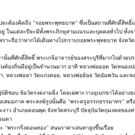
วไปจะต้องคิดถึง “รอยพระพุทธบาท” ซึ่งเป็นสถานที่ศักดิ์สิทธ
่ ในแต่ละปีจะมีทั้งพระภิกษุสามเณรและบุคคลทั่วไป ทั
พราะถือว่าหากได้เดินทางไปกราบรอยพระพุทธบาท จังหวัดสร
ท่านั้นที่ศักดิ์สิทธิ์ พระเกจิอาจารย์ของสระบุรีที่มากไปด้ว
ละในท้องถิ่นมีอยู่เป็นจำนวนมาก อาทิ หลวงพ่อยอด วัดหนอง
ตะเภา, หลวงพ่อลา วัดแก่งคอย, หลวงพ่อย้อย วัดอัมพวัน และ
©2020 by kampeenews. Proudly created with Wix.com
ฏิบัติชอบ ข้อวัตรงดงามยิ่ง โดยเฉพาะวางอุเบกขาได้อย่างย
างเสมอภาค พระสงฆ์รูปนั้นคือ “พระครูอรรถธรรมาทร” หรือ 
าว อำเภอดอนพุด จังหวัดสระบุรี ปัจจุบันวัตถุมงคลของท่า
รรมดา
 “พระกริ่งดอนทอง” สนนราคาเล่นหาสูงขึ้นเรื่อย