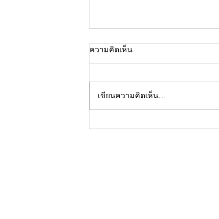
ความคิดเห็น
เขียนความคิดเห็น…
คอลัมน์"จับชีพจรวงการ
พระ"ประจำพฤหัสบดีที่ 30
กรกฎาคม 2569