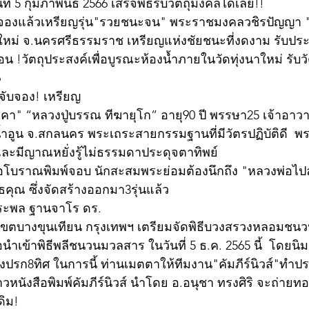
ที่ 5 กุมภาพันธ์ 2566 เสร็จพิธีรับวัตถุมงคลได้เลย!!
ดจองแล้วเหรียญรุ่น"รวยชนะจน" พระราชมงคลวชิรปัญญา "หล
าใหม่ จ.นครศรีธรรมราช เหรียญแห่งชัยชนะที่งดงาม รับป
!วัตถุประสงค์เพื่อบูรณะห้องน้ำภายในวัดทุ่งนาใหม่ รับว
 
ห้จับจอง! เหรียญ
าคา" “หลวงปู่บรรณ ทีฆายุโก” อายุ90 ปี พรรษา25 เจ้าอาวา
้ำอูน จ.สกลนคร พระเถระสายกรรมฐานที่มีวัตรปฏิบัติดี  พระ
ละมีญาณหยั่งรู้ไม่ธรรมดาประดุจตาทิพย์
่อโบราณพิมพ์จอบ นักสะสมพระย่อมต้องนึกถึง "หลวงพ่อไปล่
ุณ ซึ่งจัดสร้างออกมา3รุ่นแล้ว 
ระพล ฐานจาโร ดร.
เขตบางขุนเทียน กรุงเทพฯ เตรียมจัดพิธีบวงสรวงหลอมชน
่อนำเข้าพิธีพลีชนวนมวลสาร ในวันที่ 5 ธ.ค. 2565 นี้  โดยนิ
ปรก8ทิศ ในการนี้ ท่านเมตตาให้ทีมงาน"คัมภีร์นิวส์"ทำปร
วหนังสือพิมพ์คัมภีร์นิวส์ นำโดย อ.อนุชา ทรงศิริ จะถ่ายท
ดิม!