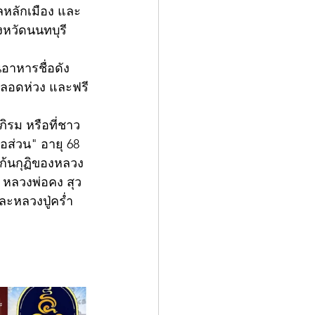
ลหลักเมือง และ
งหวัดนนทบุรี  
อลอดห่วง และฟรี
ภิรม หรือที่ชาว
ส่วน" อายุ 68 
์ก้นกุฏิของหลวง
บ หลวงพ่อคง สุว
ละหลวงปู่คร่ำ 