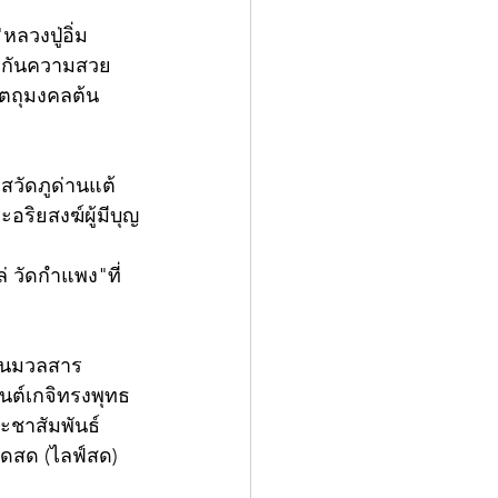
วงปู่อิ่ม 
ระกันความสวย 
ัตถุมงคลต้น
สวัดภูด่านแต้ 
อริยสงฆ์ผู้มีบุญ
 วัดกำแพง"ที่
วนมวลสาร 
มนต์เกจิทรงพุทธ
ะชาสัมพันธ์ 
อดสด (ไลฟ์สด) 