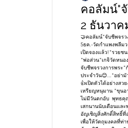
คอลัมน์"จ
2 ธันวาค
🤝คอลัมน์"จับชีพจร
5ธค.-วัดกำแพงพลีม
เปิดจองแล้ว!"รวยชนะจ
"พ่อส่วน"เกจิวัดหนองค
จับชีพจรวงการพระ"กั
ประจำวัน😊..."อย่ามัว
👍เปิดตัวได้อย่างส
เหรียญหนุมาน "ขุนอา
ไม่มีวันตกอับ  พุทธคุ
เสกนานนับเดือนและพ
อัญเชิญสิ่งศักดิ์สิทธ
เพื่อให้วัตถุมงคลที่