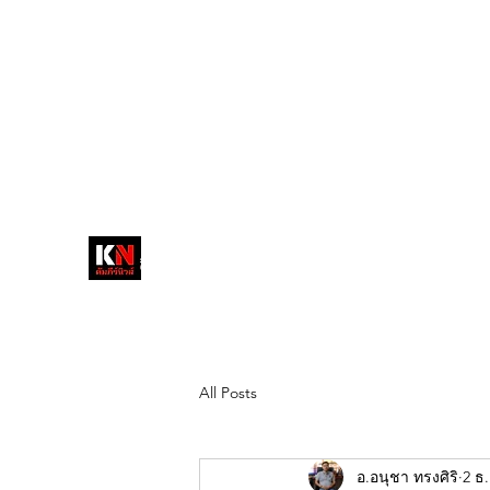
tukompee07@gmail.com
0614034151
หน้าหลัก
พระ
หนังสือพิมพ์คัมภีร์นิ
วส์
สื่อลึกวงการสงฆ์ เจาะตรงพระเครื่อง
ดัง
All Posts
อ.อนุชา ทรงศิริ
2 ธ