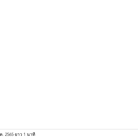
ขุนแผน khun paen
พระเก่าใหม่ยอดนิยม
ร้านพระเอกคัมภีร์
พระกริ
.ค. 2565
ยาว 1 นาที