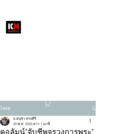
หนังสือพิมพ์คัมภีร์นิวส์
สื่อลึกวงการสงฆ์ เจาะตรงพระเครื่องดัง
tukompee07@gmail.com
0614034151
โพสต์
อ.อนุชา ทรงศิริ
20 พ.ค. 2565
ยาว 1 นาที
คอลัมน์"จับชีพจรวงการพระ"