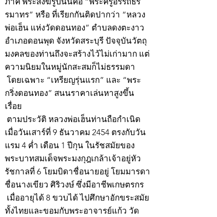
ภาค พระสงฆ์รูปนั้นคือ “พระครูอรรถธร
รมาทร” หรือ ที่เรียกกันติดปากว่า “หลวง
พ่อเฮ็น แห่งวัดดอนทอง” ตำบลดงตะงาว
อำเภอดอนพุด จังหวัดสระบุรี ปัจจุบันวัตถุ
มงคลของท่านถึงจะสร้างไว้ไม่เก่ามาก แต่
ความนิยมในหมู่นักสะสมก็ไม่ธรรมดา
โดยเฉพาะ “เหรียญรุ่นแรก” และ “พระ
กริ่งดอนทอง” สนนราคาเล่นหาสูงขึ้น
เรื่อย
ตามประวัติ หลวงพ่อเฮ็นท่านถือกำเนิด
เมื่อวันเสาร์ที่ 9 ธันวาคม 2454 ตรงกับวัน
แรม 4 ค่ำ เดือน 1 ปีกุน ในรัชสมัยของ
พระบาทสมเด็จพระมงกุฎเกล้าเจ้าอยู่หัว
รัชกาลที่ 6 โยมบิดาชื่อนายอยู่ โยมมารดา
ชื่อนางเขียว ศิริวงษ์ ซึ่งมีอาชีพเกษตรกร
เมื่ออายุได้ 8 ขวบได้ ไปศึกษาอักขระสมัย
ทั้งไทยและขอมกับพระอาจารย์แก้ว วัด