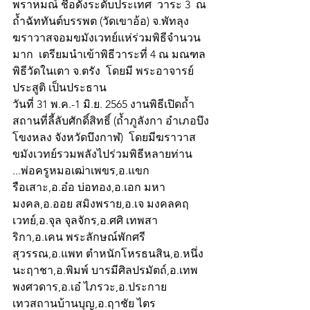
พราหมณ์ ชื่อดังระดับประเทศ  วาระ 3  ณ 
ถ้ำฉัททันต์บรรพต (วัดเขาอ้อ) จ.พัทลุง  
ฆราวาสจอมขมังเวทย์แห่ร่วมพิธีจำนวน
มาก  เตรียมนำเข้าพิธีวาระที่ 4 ณ มณฑล
พิธีวัดในเตา จ.ตรัง  โดยมี พระอาจารย์
ประสูติ เป็นประธาน
วันที่ 31 พ.ค.-1 มิ.ย. 2565 งานพิธีเปิดถ้ำ 
สถานที่ลี้ลับศักดิ์สิทธิ์ (ถ้ำภูลังกา อำเภอบึง
โขงหลง จังหวัดบึงกาฬ)  โดยมีฆราวาส
ขมังเวทย์รวมพลังไปร่วมพิธีหลายท่าน 
...พ่อครูหมอเฒ่าเพขร,อ.แขก 
รือเสาะ,อ.อ๋อ บ่อทอง,อ.เอก มหา
มงคล,อ.ออย สมิงพราย,อ.เจ มงคลคฤ
เวทย์,อ.จุล จุลจักร,อ.ศศิ เทพสา
ริกา,อ.เคน พระลักษณ์พักศรี
สุวรรณ,อ.แพท ตำหนักโหรธนสิน,อ.หนึ่ง 
นะฤาชา,อ.พิมพ์ บารมีศิลปรมัตถ์,อ.เทพ 
พงศวดาร,อ.เอ๋ ไภรวะ,อ.ประกาย 
เทวสถานบ้านบุญ,อ.ฤาชัย ไตร