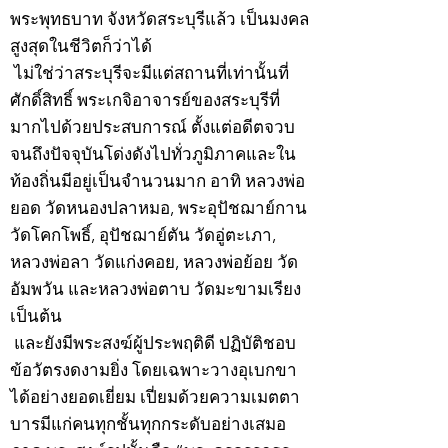
พระพุทธบาท จังหวัดสระบุรีแล้ว เป็นมงคล
สูงสุดในชีวิตก็ว่าได้
ไม่ใช่ว่าสระบุรีจะมีแต่สถานที่เท่านั้นที่
ศักดิ์สิทธิ์ พระเกจิอาจารย์ของสระบุรีที่
มากไปด้วยประสบการณ์ ตั้งแต่อดีตจวบ
จนถึงปัจจุบันโด่งดังไปทั่วภูมิภาคและใน
ท้องถิ่นมีอยู่เป็นจำนวนมาก อาทิ หลวงพ่อ
ยอด วัดหนองปลาหมอ, พระอุปัชฌาย์กาน
วัดโคกโพธิ์, อุปัชฌาย์ตัน วัดอู่ตะเภา,
หลวงพ่อลา วัดแก่งคอย, หลวงพ่อย้อย วัด
อัมพวัน และหลวงพ่อตาบ วัดมะขามเรียง
เป็นต้น
และยังมีพระสงฆ์ผู้ประพฤติดี ปฏิบัติชอบ
ข้อวัตรงดงามยิ่ง โดยเฉพาะวางอุเบกขา
ได้อย่างยอดเยี่ยม เปี่ยมด้วยความเมตตา
บารมีแก่คนทุกชั้นทุกกระดับอย่างเสมอ