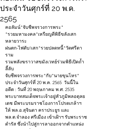
ประจำวันศุกร์ที่ 20 พ.ค.
2565
คอลัมน์"จับชีพจรวงการพระ"
"รวยมหามงคล"เหรียญดีพิธีขลังเสก
หลายวาระ
ฝนตก-ไฟดับ!เสก"รวยปลดหนี้"วัดศรีดา
ราม
รวมพลังฆราวาสขมังเวทย์ร่วมพิธีเปิดถ้ำ
ลี้ลับ
จับชีพจรวงการพระ"กับ"นายขุนโหร" 
ประจำวันศุกร์ที่ 20 พ.ค. 2565  วันนี้ใน
อดีต : วันที่ 20 พฤษภาคม พ.ศ. 2535 
พระบาทสมเด็จพระเจ้าอยู่หัวภูมิพลอดุลย
เดช มีพระบรมราชโองการโปรดเกล้าฯ 
ให้ พล.อ.สุจินดา คราประยูร และ
พล.ต.จำลอง ศรีเมือง เข้าเฝ้าฯ รับพระราช
ดำรัส ซึ่งนำไปสู่การลาออกจากตำแหน่ง