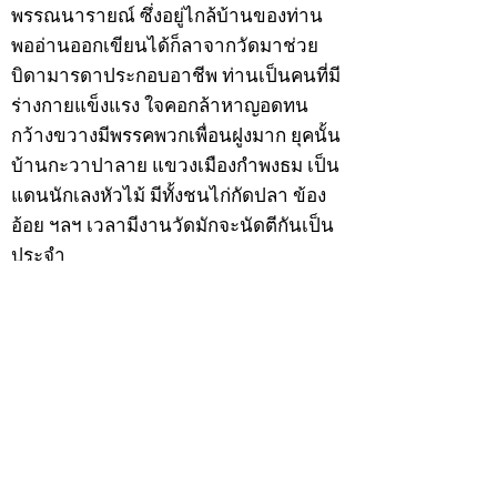
พรรณนารายณ์ ซึ่งอยู่ไกล้บ้านของท่าน
พออ่านออกเขียนได้ก็ลาจากวัดมาช่วย
บิดามารดาประกอบอาชีพ ท่านเป็นคนที่มี
ร่างกายแข็งแรง ใจคอกล้าหาญอดทน
กว้างขวางมีพรรคพวกเพื่อนฝูงมาก ยุคนั้น
บ้านกะวาปาลาย แขวงเมืองกำพงธม เป็น
แดนนักเลงหัวไม้ มีทั้งชนไก่กัดปลา ข้อง
อ้อย ฯลฯ เวลามีงานวัดมักจะนัดตีกันเป็น
ประจำ
สำหรับนายเฮ็นพรรคพวกเพื่อนฝูงย่องให้
เป็นลูกพี่ ด้วยเหตุนี้ทำให้บิดามารดาวิตก
เกรงว่าหนทางข้างหน้าอาจจะเสียคน
เพราะคบเพื่อนไม่เลือกว่าคนดีคนพาล ต่อ
มาเมื่อวันพุธที่ 9 ธันวาคม 2474 ปีมะแม
เมื่อนายเฮ็นมีอายุครบ 20 ปีบริบูรณ์ บิดา
มารดาจึงทำการอุปสมบทให้ ณ พัทสีมาวัด
พรรณนารายณ์ ตำบลกะวา อำเภอปาลาย