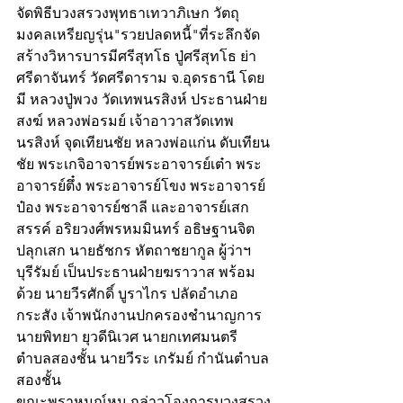
จัดพิธีบวงสรวงพุทธาเทวาภิเษก วัตถุ
มงคลเหรียญรุ่น"รวยปลดหนี้"ที่ระลึกจัด
สร้างวิหารบารมีศรีสุทโธ ปู่ศรีสุทโธ ย่า
ศรีดาจันทร์ วัดศรีดาราม จ.อุดรธานี โดย
มี หลวงปู่พวง วัดเทพนรสิงห์ ประธานฝ่าย
สงฆ์ หลวงพ่อรมย์ เจ้าอาวาสวัดเทพ
นรสิงห์ จุดเทียนชัย หลวงพ่อแก่น ดับเทียน
ชัย พระเกจิอาจารย์พระอาจารย์เต๋า พระ
อาจารย์ตึ๋ง พระอาจารย์โขง พระอาจารย์
ป๋อง พระอาจารย์ชาลี และอาจารย์เสก
สรรค์ อริยวงศ์พรหมมินทร์ อธิษฐานจิต
ปลุกเสก นายธัชกร หัตถาชยากูล ผู้ว่าฯ
บุรีรัมย์ เป็นประธานฝ่ายฆราวาส พร้อม
ด้วย นายวีรศักดิ์ บูราไกร ปลัดอำเภอ
กระสัง เจ้าพนักงานปกครองชำนาญการ 
นายพิทยา ยุวดีนิเวศ นายกเทศมนตรี
ตำบลสองชั้น นายวีระ เกรัมย์ กำนันตำบล
สองชั้น
ขณะพราหมณ์หนู กล่าวโองการบวงสรวง