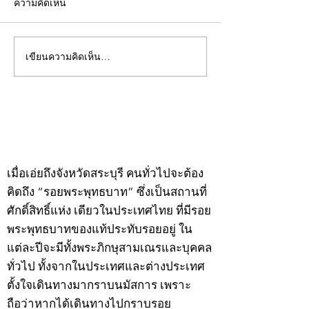
ความคิดเห็น
เขียนความคิดเห็น…
คอลัมน์"จับชีพจรวงการ
คอลัมน์"จับชีพจ
พระ"ประจำพุธที่ 29
พระ"ประจำอังคาร
กรกฎาคม 2569
กรกฎาคม 2569
©2020 by kampeenews. Proudly created with Wix.com
เมื่อเอ่ยถึงจังหวัดสระบุรี คนทั่วไปจะต้อง
คิดถึง “รอยพระพุทธบาท” ซึ่งเป็นสถานที่
ศักดิ์สิทธิ์แห่ง เดียวในประเทศไทย ที่มีรอย
พระพุทธบาทของแท้ประทับรอยอยู่ ใน
แต่ละปีจะมีทั้งพระภิกษุสามเณรและบุคคล
ทั่วไป ทั้งจากในประเทศและต่างประเทศ
ตั้งใจเดินทางมากราบนมัสการ เพราะ
ถือว่าหากได้เดินทางไปกราบรอย