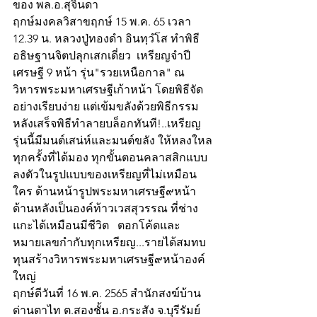
ของ พล.อ.สุจินดา
ฤกษ์มงคลวิสาขฤกษ์ 15 พ.ค. 65 เวลา 
12.39 น. หลวงปู่ทองดำ อินทฺวํโส ทำพิธี
อธิษฐานจิตปลุกเสกเดี่ยว  เหรียญจำปี
เศรษฐี 9 หน้า รุ่น"รวยเหนือกาล" ณ 
วิหารพระมหาเศรษฐีเก้าหน้า โดยพิธีจัด
อย่างเรียบง่าย แต่เข้มขลังด้วยพิธีกรรม 
หลังเสร็จพิธีทำลายบล็อกทันที!..เหรียญ
รุ่นนี้มีมนต์เสน่ห์และมนต์ขลัง ให้หลงใหล
ทุกครั้งที่ได้มอง ทุกขั้นตอนคลาสสิกแบบ
ลงตัวในรูปแบบของเหรียญที่ไม่เหมือน
ใคร ด้านหน้ารูปพระมหาเศรษฐี๙หน้า 
ด้านหลังเป็นองค์ท้าวเวสสุวรรณ ที่ช่าง
แกะได้เหมือนมีชีวิต   ตอกโค้ดและ
หมายเลขกำกับทุกเหรียญ...รายได้สมทบ
ทุนสร้างวิหารพระมหาเศรษฐี๙หน้าองค์
ใหญ่
ฤกษ์ดีวันที่ 16 พ.ค. 2565 สำนักสงฆ์บ้าน
ด่านตาไท ต.สองชั้น อ.กระสัง จ.บุรีรัมย์ 