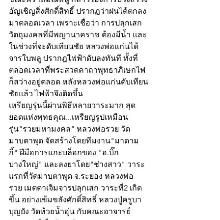
อัญเชิญสิ่งศักดิ์สิทธิ์ ปรากฏว่าฝนได้ตกลง
มาตลอดเวลา เพราะเชื่อว่า การปลุกเสก
วัตถุมงคลที่มีพญานาคราช ต้องมีน้ำ และ
ในช่วงที่จะดับเทียนชัย หลวงพ่อแก่นได้
จารใบพลู ปรากฎไฟฟ้าดับลงทันที ทั้งที่
ตลอดเวลาที่พระสวดคาถาพุทธาภิเษกไฟ
ก็สว่างอยู่ตลอด หลังหลวงพ่อแก่นดับเทียน
ชัยแล้ว ไฟฟ้าจึงติดขึ้น
เหรียญรุ่นนี้ผ่านพิธีหลายวาระมาก สุด
ยอดแห่งพุทธคุณ...เหรียญรูปเหมือน 
รุ่น"รวยมหามงคล" หลวงพ่อรวย วัด
มาบตาพุด จัดสร้างโดยทีมงาน"มาดาม
กี้" ฝีมือการแกะบล็อกของ "อ.บิ๊ก​ 
บางใหญ่" และลงยาโดย"ช่างสาว" วาระ
แรกที่วัดมาบตาพุด จ.ระยอง หลวงพ่อ
รวย เมตตาเจิมจารปลุกเสก วาระที่2 เกิด
ขึ้น อย่างเข้มขลังศักดิ์สิทธิ์ หลวงปู่ครูบา
บุญยัง วัดห้วยน้ำอุ่น กับคณะอาจารย์