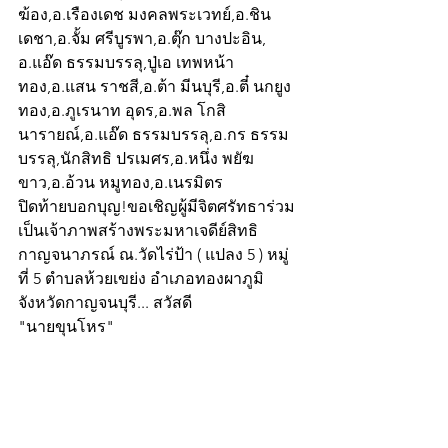
ฆ้อง,อ.เรืองเดช มงคลพระเวทย์,อ.ชิน 
เดชา,อ.จั้ม ศรีบูรพา,อ.ตุ๊ก บางปะอิน, 
อ.แอ๊ด ธรรมบรรลุ,ปู่เอ เทพหน้า
ทอง,อ.แสน ราชสี,อ.ต้า มีนบุรี,อ.ตี๋ นกยูง
ทอง,อ.ภูเรนาท อุดร,อ.พล โกสิ
นารายณ์,อ.แอ๊ด ธรรมบรรลุ,อ.กร ธรรม
บรรลุ,นักสิทธิ ปรเมศร,อ.หนึ่ง พยัฆ
ขาว,อ.อ้วน หมูทอง,อ.เนรมิตร
ปิดท้ายบอกบุญ!ขอเชิญผู้มีจิตศรัทธาร่วม
เป็นเจ้าภาพสร้างพระมหาเจดีย์สิทธิ
กาญจนาภรณ์ ณ.วัดไร่ป้า ( แปลง 5 ) หมู่
ที่ 5 ตำบลห้วยเขย่ง อำเภอทองผาภูมิ 
จังหวัดกาญจนบุรี... สวัสดี
"นายขุนโหร"