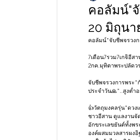
คอลัมน์"จ
20 มิถุน
คอลัมน์"จับชีพจรวง
7เดือน7รวม7เกจิอีสา
2กค.มุทิตาพระปลัดวรว
จับชีพจรวงการพระ"กั
ประจำวัน🙏"..สูงต่ำอยู่ท
👍วัตถุมงคลรุ่น"ดว
ชาวอีสาน ดูแลงานจัดส
อักขระเลขยันต์ทั้งพ
องค์ผสมมวลสารผงอิฐพร