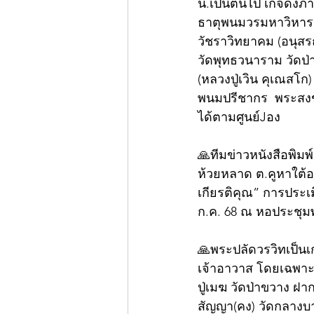
น.เป็นต้นไป เกจิดัง
ธาตุพนมวรมหาวิหาร 2
วัชราวิทยาคม (อนุสร
วัดพุทธวนาราม วัดป่า
(หลวงปู่เวิน คุเณสโ
พนมปรีชากร  พระสงฆ์
ได้ตามศูนย์Jอง
🙏ทีมข่าวหนังสือพิมพ
ห้วยหลาด ต.คูหาใต้อ
เกียรติคุณ” การประเม
ก.ค. 68 ณ หอประชุ
🙏พระปลัดวรวิทเป็นเ
เจ้าอาวาส โดยเฉพาะว
ปู่เมฆ วัดป่าขวาง ฝา
สัญญา(คง) วัดกลางบาง