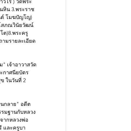
าวโร ) วัดพระ
่นหิน 3.พระราช
นต์ โมฆปัญโญ) 
โสภณวินัยวัฒน์ 
ตโต)8.พระครู
อบถามรายละเอียด
โม" เจ้าอาวาสวัด
ระกาศนียบัตร
 ในวันที่ 2 
่านกลาย" อดีต
นกรรมฐานกับหลวง
แก้จากหลวงพ่อ
รี และครูบา