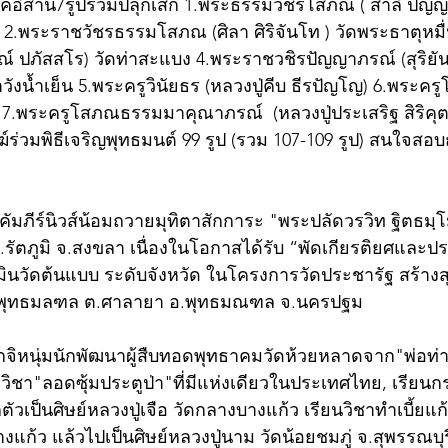
ภาคอีสาน7รูปร่วมปลุกเสก 1.พระธรรมวชิรโสภณ ( สำลี ปัญญ
.พระราชวัชรธรรมโสภณ (ศิลา ศิริจันโท ) วัดพระธาตุหมื
ณ์ ปภัสสโร) วัดท่าสะแบง 4.พระราชวชิรปัญญาภรณ์ (สุริยั
วังน้ำเย็น 5.พระครูวินัยธร (หลวงปู่คีบ ธีรปัญโญ) 6.พระครู
ก) 7.พระครูโสภณธรรมมาคุณาภรณ์  (หลวงปู่ประเสริฐ สิริคุ
ร่วมพิธีเจริญพุทธมนต์ 99 รูป (รวม 107-109 รูป) สนใจส
์คัมภีร์นิวส์น้อมถวายมุทิตาสักการะ "พระปลัดวรวิท ฐิตธมฺ
.รัตภูมิ จ.สงขลา เนื่องในโอกาสได้รับ “พัดเกียรติยศและป
ินวัดต้นแบบ ระดับจังหวัด ในโครงการวัดประชารัฐ สร้างสุข
มพุทธมลฑล ต.ศาลายา อ.พุทธมณฑล จ.นครปฐม
กจิหนุ่มนักพัฒนาผู้สืบทอดพุทธาคมวัดห้วยหลาดจาก"พ่อท
ิชา"ลอดซุ้มประตูป่า"ที่มีแห่งเดียวในประเทศไทย, เรีย
กตัวเป็นศิษย์หลวงปู่เจือ วัดกลางบางแก้ว เรียนวิชาทำเบี้ย
แก้ว แล้วไปเป็นศิษย์หลวงปู่นาม วัดน้อยชมภู่ จ.สุพรรณบุ