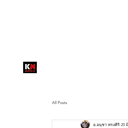
tukompee07@gmail.com
0614034151
หน้าหลัก
พระ
หนังสือพิมพ์คัมภีร์นิ
วส์
สื่อลึกวงการสงฆ์ เจาะตรงพระเครื่อง
ดัง
All Posts
อ.อนุชา ทรงศิริ
20 ม