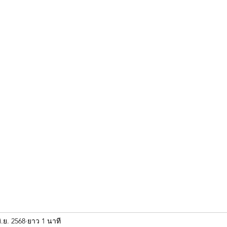
ขุนแผน khun paen
พระเก่าใหม่ยอดนิยม
ร้านพระเอกคัมภีร์
พระกริ
ิ.ย. 2568
ยาว 1 นาที