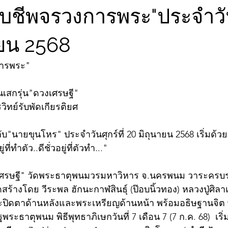
ับชีพจรวงการพระ"ประจำวันศ
ายน 2568
การพระ"
นเสกรุ่น"ดวงเศรษฐี" 
ิทย์รับพัดเกียรติยศ
บ"นายขุนโหร" ประจำวันศุกร์ที่ 20 มิถุนายน 2568 เริ่มด้
ี่ทำตัว..ดีชั่วอยู่ที่ตัวทำ..."
งเศรษฐี" วัดพระธาตุพนมวรมหาวิหาร จ.นครพนม วาระครบ
ร้างโดย วีระพล ฮักนะกาฬสินธุ์ (ป๊อบนิ้วทอง) หลวงปู่ศิล
ระปิดตาด้านหลังและพระเหรียญด้านหน้า พร้อมอธิษฐานจิต
ะธาตุพนม พิธีพุทธาภิเษกวันที่ 7 เดือน 7 (7 ก.ค. 68)  เริ่