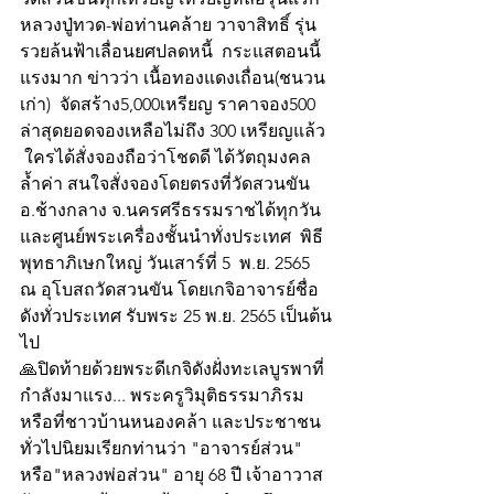
หลวงปู่ทวด-พ่อท่านคล้าย วาจาสิทธิ์ รุ่น
รวยล้นฟ้าเลื่อนยศปลดหนี้  กระแสตอนนี้
แรงมาก ข่าวว่า เนื้อทองแดงเถื่อน(ชนวน
เก่า)  จัดสร้าง5,000เหรียญ ราคาจอง500 
ล่าสุดยอดจองเหลือไม่ถึง 300 เหรียญแล้ว 
 ใครได้สั่งจองถือว่าโชดดี ได้วัตถุมงคล
ล้ำค่า สนใจสั่งจองโดยตรงที่วัดสวนขัน 
อ.ช้างกลาง จ.นครศรีธรรมราชได้ทุกวัน 
และศูนย์พระเครื่องชั้นนำทั่งประเทศ  พิธี
พุทธาภิเษกใหญ่ วันเสาร์ที่ 5  พ.ย. 2565 
ณ อุโบสถวัดสวนขัน โดยเกจิอาจารย์ชื่อ
ดังทั่วประเทศ รับพระ 25 พ.ย. 2565 เป็นต้น
ไป 
🙏ปิดท้ายด้วยพระดีเกจิดังฝั่งทะเลบูรพาที่
กำลังมาแรง... พระครูวิมุติธรรมาภิรม 
หรือที่ชาวบ้านหนองคล้า และประชาชน
ทั่วไปนิยมเรียกท่านว่า "อาจารย์ส่วน" 
หรือ"หลวงพ่อส่วน" อายุ 68 ปี เจ้าอาวาส