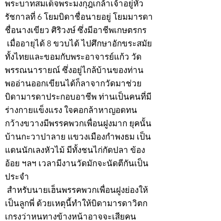
พระบาทสมเด็จพระมงกุฎเกล้าเจ้าอยู่หัว
รัชกาลที่ 6 โยมบิดาชื่อนายอยู่ โยมมารดา
ชื่อนางเขียว ศิริวงษ์ ซึ่งมีอาชีพเกษตรกร
เมื่ออายุได้ 8 ขวบได้ ไปศึกษาอักขระสมัย
ทั้งไทยและขอมกับพระอาจารย์แก้ว วัด
พรรณนารายณ์ ซึ่งอยู่ไกล้บ้านของท่าน
พออ่านออกเขียนได้ก็ลาจากวัดมาช่วย
บิดามารดาประกอบอาชีพ ท่านเป็นคนที่มี
ร่างกายแข็งแรง ใจคอกล้าหาญอดทน
กว้างขวางมีพรรคพวกเพื่อนฝูงมาก ยุคนั้น
บ้านกะวาปาลาย แขวงเมืองกำพงธม เป็น
แดนนักเลงหัวไม้ มีทั้งชนไก่กัดปลา ข้อง
อ้อย ฯลฯ เวลามีงานวัดมักจะนัดตีกันเป็น
ประจำ
สำหรับนายเฮ็นพรรคพวกเพื่อนฝูงย่องให้
เป็นลูกพี่ ด้วยเหตุนี้ทำให้บิดามารดาวิตก
เกรงว่าหนทางข้างหน้าอาจจะเสียคน