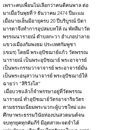
เพราะคบเพื่อนไม่เลือกว่าคนดีคนพาล ต่อ
มาเมื่อวันพุธที่ 9 ธันวาคม 2474 ปีมะแม
เมื่อนายเฮ็นมีอายุครบ 20 ปีบริบูรณ์ บิดา
มารดาจึงทำการอุปสมบทให้ ณ พัทสีมาวัด
พรรณนารายณ์ ตำบลกะวา อำเภอปาลาย
แขวงเมืองกัมพงธม ประเทศกัมพูชา
(เขมร) โดยมี พระอุปัชฌาย์แก้ว วัดพรรณ
นารายณ์ เป็นพระอุปัชฌาย์ พระอาจารย์
เป็นพระกรรมวาจาจารย์ พระอาจารย์มั่น
เป็นพระอนุสาวนาจารย์ พระอุปัชฌาย์ให้
ฉายว่า “สิริวังโส”
เมื่อบวชแล้วก็จำพรรษาอยู่ที่วัดพรรณ
นารายณ์ ทำอุปัชฌาย์วัตรอาจาริยวัตร
ตามธรรมเนียมพระนวกะผู้บวชใหม่ และ
ศึกษาพระธรรมวินัยท่องบ่นสวดมนต์จน
จบทุกยุคทุกคัมภีร์ มีอุตสาหะจดจำได้