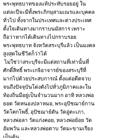
พระพุทธบาทของแท้ประทับรอยอยู่ ใน
แต่ละปีจะมีทั้งพระภิกษุสามเณรและบุคคล
ทั่วไป ทั้งจากในประเทศและต่างประเทศ
ตั้งใจเดินทางมากราบนมัสการ เพราะ
ถือว่าหากได้เดินทางไปกราบรอย
พระพุทธบาท จังหวัดสระบุรีแล้ว เป็นมงคล
สูงสุดในชีวิตก็ว่าได้
ไม่ใช่ว่าสระบุรีจะมีแต่สถานที่เท่านั้นที่
ศักดิ์สิทธิ์ พระเกจิอาจารย์ของสระบุรีที่
มากไปด้วยประสบการณ์ ตั้งแต่อดีตจวบ
จนถึงปัจจุบันโด่งดังไปทั่วภูมิภาคและใน
ท้องถิ่นมีอยู่เป็นจำนวนมาก อาทิ หลวงพ่อ
ยอด วัดหนองปลาหมอ, พระอุปัชฌาย์กาน
วัดโคกโพธิ์, อุปัชฌาย์ตัน วัดอู่ตะเภา,
หลวงพ่อลา วัดแก่งคอย, หลวงพ่อย้อย วัด
อัมพวัน และหลวงพ่อตาบ วัดมะขามเรียง
เป็นต้น