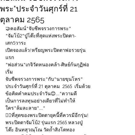
พระ"ประจำวันศุกร์ที่ 21
ตุลาคม 2565
🤝คอลัมน์"จับชีพจรวงการพระ"
"จัมโบ้2"ปู่โต๊ะที่สุดแห่งพระปิดตา-
เสก5วาระ
เปิดจองแล้ว!หรียญพระปิดตาพ่อรวยรุ่น
แรก
"พ่อส่วน"เกจิวัดหนองคล้า-ศิษย์ก้นกุฏิพ่อ
เริ่ม
จับชีพจรวงการพระ"กับ"นายขุนโหร" 
ประจำวันศุกร์ที่ 21 ตุลาคม  2565  เริ่มด้วย
ข้อคิดคำคมประจำวัน😊..."ความดี
เป็นการลงทุนอย่างเดียวที่ไม่ทำให้
ใคร"ล้มละลาย"..."
👍🏻ที่สุดของพระปิดตายุคนี้ที่ควรมีอีกรุ่น!
พระปิดตาจัมโบ้2 รุ่นเเรก 2565 หลวงปู่
โต๊ะ อินทสุวณฺโณ วัดถ้ำสิงโตทอง  