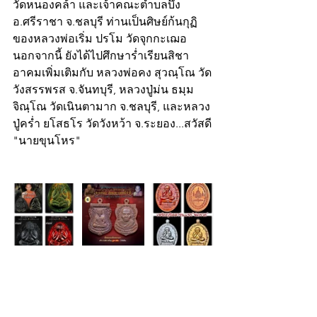
วัดหนองคล้า และเจ้าคณะตำบลบึง 
อ.ศรีราชา จ.ชลบุรี ท่านเป็นศิษย์ก้นกุฏิ
ของหลวงพ่อเริ่ม ปรโม วัดจุกกะเฌอ 
นอกจากนี้ ยังได้ไปศึกษาร่ำเรียนสิชา
อาคมเพิ่มเติมกับ หลวงพ่อคง สุวณฺโณ วัด
วังสรรพรส จ.จันทบุรี, หลวงปู่ม่น ธมฺม
จิณฺโณ วัดเนินตามาก จ.ชลบุรี, และหลวง
ปู่คร่ำ ยโสธโร วัดวังหว้า จ.ระยอง...สวัสดี
"นายขุนโหร"