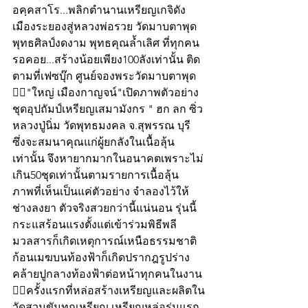
อคฺคสาโร...พลิกตำนานเหรียญเกจิดัง
เมืองระยองสู่หลวงพ่อรวย วัดมาบตาพุด 
พุทธศิลป์งดงาม พุทธคุณล้ำเลิศ ที่ทุกคน
รอคอย...สร้างน้อยเพียง100ลังเท่านั้น ติด
ตามที่เฟซบุ๊ก ศูนย์จองพระวัดมาบตาพุด
👍🏻"ใหญ่ เมืองกาญจน์"เปิดภาพตัวอย่าง
ชุดอุปถัมป์เหรียญเสมามังกร " ฮก ลก ซิ่ว 
หลวงปู่นิ่ม วัดพุทธมงคล จ.สุพรรณ บุรี
ซึ่งจะสมนาคุณแก่ผู้ยกลังในเนื้อลุ้น
เท่านั้น จึงหายากมากในอนาคตเพราะไม่
เกิน50ชุดเท่านั้นตามรายการเนื้อลุ้น
ภาพที่เห็นเป็นแค่ตัวอย่าง จำลองไว้ให้
ช่างลงยา ตัวจริงสวยกว่านี้แน่นอน รุ่นนี้
กระแสร้อนแรงตั้งแต่เข้าร่วมพิธีพลี
มวลสารก็เกิดเหตุการณ์เหนือธรรมชาติ
ก้อนเมฆบนท้องฟ้าก็เกิดปรากฎรูปร่าง
คล้ายปูกลางท้องฟ้าต่อหน้าทุกคนในงาน
👍🏻ครั้งแรกที่หล่อสร้างเหรียญและผลิตใน
วัดสวนขันทุกเหรียญ เหรียญหล่อรุ่นแรก