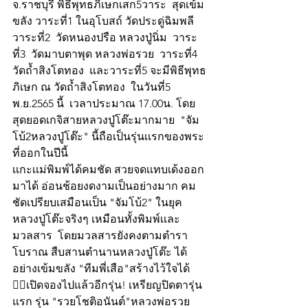
จ.ราชบุรี พิธีพุทธภิเษกเสก5วาระ  สุดเข้ม
ขลัง วาระที่1 ในอุโบสถ์ วัดประดู่ฉิมพลี  
วาระที่2  วัดหนองปรือ หลวงปู่นิ่ม  วาระ
ที่3  วัดมาบตาพุด หลวงพ่อรวย  วาระที่4  
วัดถ้ำสิงโตทอง  และวาระที่5 จะมีพิธีพุทธ
ภิเษก ณ วัดถ้ำสิงโตทอง  ในวันที่5 
พ.ย.2565 นี้  เวลาประมาณ 17.00น. โดย
สุดยอดเกจิสายหลวงปู่โต๊ะมากมาย  "จัม
โบ้2หลวงปู่โต๊ะ" นี้ถือเป็นรุ่นเเรกของพระ
ที่ออกในปีนี้
เเกะเเม่พิมพ์ได้คมชัด สวยจดเเทบเด้งออก
มาได้ อ่อนช้อยงดงามเป็นอย่างมาก คม
ชัดเปรียบเสมือนเป็น "จัมโบ้2" ในยุค
หลวงปู่โต๊ะจริงๆ เหมือนทั้งพิมพ์เเละ
มวลสาร  โดยมวลสารยังคงตามตำรา
โบราณ สืบสานตำนานหลวงปู่โต๊ะ ได้
อย่างเข้มขลัง "ทีมพี่เสือ"สร้างไว้ใจได้
👍🏻เปิดจองไปแล้วอีกรุ่น! เหรียญปิดตารุ่น
แรก รุ่น "รวยโชติอนันต์"หลวงพ่อรวย