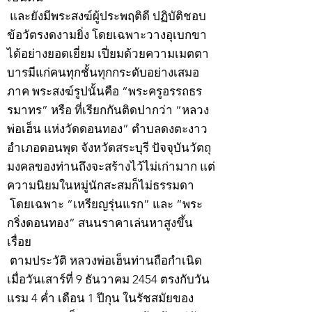
และยังมีพระสงฆ์ผู้ประพฤติดี ปฏิบัติชอบ
ข้อวัตรงดงามยิ่ง โดยเฉพาะวางอุเบกขา
ได้อย่างยอดเยี่ยม เปี่ยมด้วยความเมตตา
บารมีแก่คนทุกชั้นทุกกระดับอย่างเสมอ
ภาค พระสงฆ์รูปนั้นคือ “พระครูอรรถธร
รมาทร” หรือ ที่เรียกกันติดปากว่า “หลวง
พ่อเฮ็น แห่งวัดดอนทอง” ตำบลดงตะงาว
อำเภอดอนพุด จังหวัดสระบุรี ปัจจุบันวัตถุ
มงคลของท่านถึงจะสร้างไว้ไม่เก่ามาก แต่
ความนิยมในหมู่นักสะสมก็ไม่ธรรมดา
โดยเฉพาะ “เหรียญรุ่นแรก” และ “พระ
กริ่งดอนทอง” สนนราคาเล่นหาสูงขึ้น
เรื่อย
ตามประวัติ หลวงพ่อเฮ็นท่านถือกำเนิด
เมื่อวันเสาร์ที่ 9 ธันวาคม 2454 ตรงกับวัน
แรม 4 ค่ำ เดือน 1 ปีกุน ในรัชสมัยของ