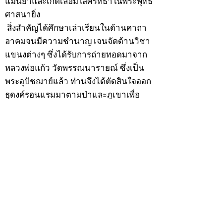
แม่นยำและเกิดเลื่อมใสศรัทธาในพระพุทธ
ศาสนายิ่ง
สิ่งสำคัญได้ศึกษาเล่าเรียนในด้านคาถา
อาคมจนมีความชำนาญ เจนจัดด้านวิชา
แขนงต่างๆ ซึ่งได้รับการถ่ายทอดมาจาก
หลวงพ่อแก้ว วัดพรรณนารายณ์ ซึ่งเป็น
พระอุปัชฌาย์แล้ว ท่านจึงได้ตัดสินใจออก
ธุดงค์รอนแรมมาตามป่าและภูเขาเพื่อ
แสวงหาที่สงบวิเวกบำเพ็ญสมณธรรม และ
ปฏิบัติสมถวิปัสสนากัมมัฏฐาน
ต่อมาได้อยู่จำพรรษาที่ “วัดดอนทอง”
เมื่อปี 2479 ระหว่างจำพรรษาอยู่ที่นั่นได้
เป็นที่ศรัทธาของชาวบ้านดอนทองมาก
ด้วยมีศีลาจารวัตรงดงาม ครั้นเมื่อ หลวง
พ่อแพ เจ้าอาวาสวัดดอนทอง มรณภาพลง
ชาวบ้านได้นิมนต์หลวงพ่อเฮ็น ดำรง
ตำแหน่งเจ้าอาวาสสืบต่อมา ปี 2535 ได้