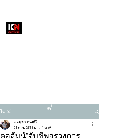
หนังสือพิมพ์คัมภีร์นิวส์
สื่อลึกวงการสงฆ์ เจาะตรงพระเครื่องดัง
tukompee07@gmail.com
0614034151
โพสต์
อ.อนุชา ทรงศิริ
21 ต.ค. 2565
ยาว 1 นาที
คอลัมน์"จับชีพจรวงการ