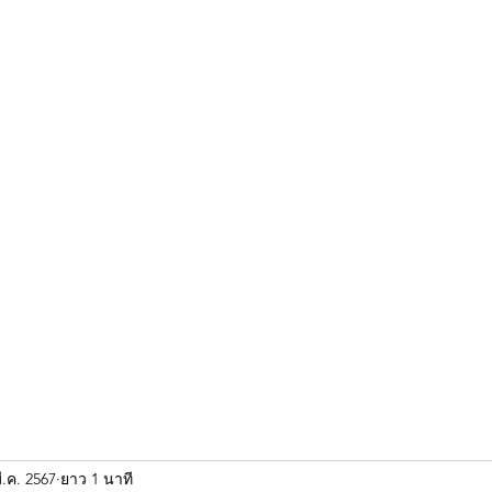
ขุนแผน khun paen
พระเก่าใหม่ยอดนิยม
ร้านพระเอกคัมภีร์
พระกริ
ี.ค. 2567
ยาว 1 นาที