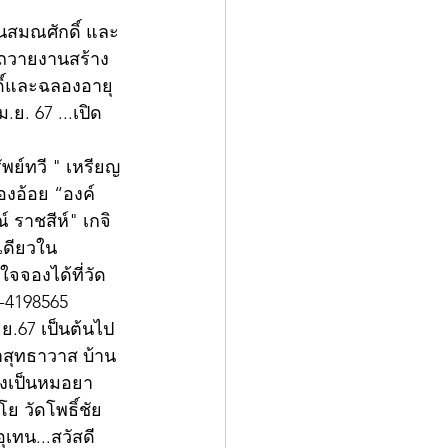
 ถวายงานสร้าง
ดิ์และฉลองอายุ
.ย. 67 ...เปิด
พย์ทวี " เหรียญ
องอ้อย “องค์
 ราชสีห์" เกจิ
เดียวใน
จจองได้ที่วัด 
-4198565 
.ย.67 เป็นต้นไป
่าสุทธาวาส บ้าน
ยังเป็นหมอยา
ย วัดโพธิ์ชัย 
เทน...สวัสดี