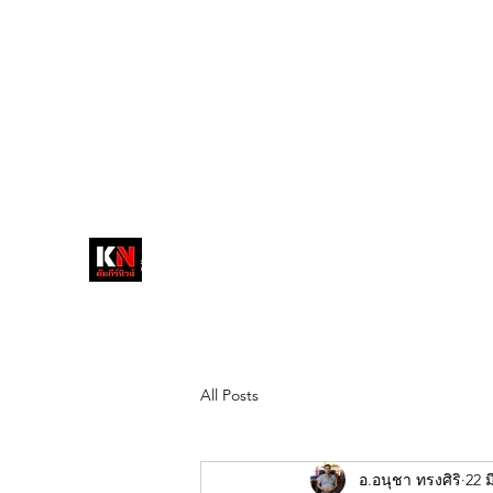
tukompee07@gmail.com
0614034151
หน้าหลัก
พระ
หนังสือพิมพ์คัมภีร์นิ
วส์
สื่อลึกวงการสงฆ์ เจาะตรงพระเครื่อง
ดัง
All Posts
อ.อนุชา ทรงศิริ
22 ม