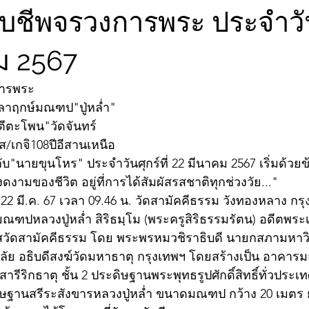
ับชีพจรวงการพระ ประจำวันศ
ม 2567
การพระ
ิลาฤกษ์มณฑป"ปู่หล่ำ"
ตีตะโพน"วัดจันทร์
าส/เกจิ108ปีอีสานเหนือ
บ"นายขุนโหร" ประจำวันศุกร์ที่ 22 มีนาคม 2567 เริ่มด้วย
งามของชีวิต อยู่ที่การได้สัมผัสรสชาติทุกช่วงวัย..."
่ 22 มี.ค. 67 เวลา 09.46 น. วัดสามัคคีธรรม วังทองหลาง ก
มณฑปหลวงปู่หล่ำ สิริธมฺโม (พระครูสิริธรรมรัตน) อดีตพระเ
าสวัดสามัคคีธรรม โดย พระพรหมวชิราธิบดี นายกสภามหาว
ัย อธิบดีสงฆ์วัดมหาธาตุ กรุงเทพฯ โดยสร้างเป็น อาคารม
ีริกธาตุ ชั้น 2 ประดิษฐานพระพุทธรูปศักดิ์สิทธิ์ทั่วประเ
ดิษฐานสรีระสังขารหลวงปู่หล่ำ ขนาดมณฑป กว้าง 20 เมตร ยา