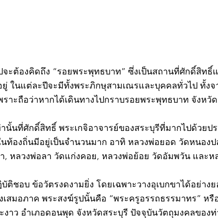
วไปจะต้องคิดถึง “รอยพระพุทธบาท” ซึ่งเป็นสถานที่ศักดิ์สิทธ
่ ในแต่ละปีจะมีทั้งพระภิกษุสามเณรและบุคคลทั่วไป ทั
พราะถือว่าหากได้เดินทางไปกราบรอยพระพุทธบาท จังหวัดสร
ท่านั้นที่ศักดิ์สิทธิ์ พระเกจิอาจารย์ของสระบุรีที่มากไปด้ว
ละในท้องถิ่นมีอยู่เป็นจำนวนมาก อาทิ หลวงพ่อยอด วัดหนอง
ตะเภา, หลวงพ่อลา วัดแก่งคอย, หลวงพ่อย้อย วัดอัมพวัน และ
©2020 by kampeenews. Proudly created with Wix.com
ฏิบัติชอบ ข้อวัตรงดงามยิ่ง โดยเฉพาะวางอุเบกขาได้อย่างย
างเสมอภาค พระสงฆ์รูปนั้นคือ “พระครูอรรถธรรมาทร” หรือ 
าว อำเภอดอนพุด จังหวัดสระบุรี ปัจจุบันวัตถุมงคลของท่า