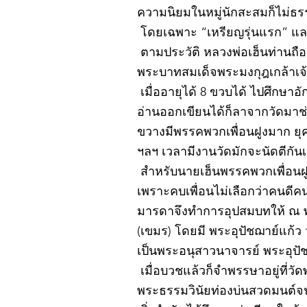
ความนิยมในหมู่นักสะสมก็ไม่ธ
โดยเฉพาะ “เหรียญรุ่นแรก” และ
ตามประวัติ หลวงพ่อเฮ็นท่านถือกำ
พระบาทสมเด็จพระมงกุฎเกล้าเจ้าอ
เมื่ออายุได้ 8 ขวบได้ ไปศึกษา
อ่านออกเขียนได้ก็ลาจากวัดมา
ขวางมีพรรคพวกเพื่อนฝูงมาก ยุค
ฯลฯ เวลามีงานวัดมักจะนัดตีกัน
สำหรับนายเฮ็นพรรคพวกเพื่อนฝูง
เพราะคบเพื่อนไม่เลือกว่าคนดีคนพ
มารดาจึงทำการอุปสมบทให้ ณ 
(เขมร) โดยมี พระอุปัชฌาย์แก้
เป็นพระอนุสาวนาจารย์ พระอุปัชฌ
เมื่อบวชแล้วก็จำพรรษาอยู่ที่
พระธรรมวินัยท่องบ่นสวดมนต์จน