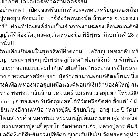
นเจ้าภาพ ได้โดยตรงที่วัดสามัคคีธรรม
ู่ทองสุข ลัทธเมโธ" เกจิดังวัดหนองฆ้อ บ้านค่าย จ.ระยอง
ทร์"  ท่านที่ประสงค์ร่วมเป็นเจ้าภาพงานฉลองเลื่อนสมณศัก
ได้ที่ห้องวัตถุมงคล),วัดหนองฆ้อ พิธีพุทธาภิเษกวันที่ 28 เม
านั้น!!
มเสียงชื่นชมในพุทธศิลป์ที่งดงาม... เหรียญ"เพชรกลับ ทรั
ยญ “บรมครูพระฤาษีเพชรฉลูกัณฑ์” พ่อแก่เงินล้าน พิมพ์ปล้
 รุ่นแรก ออกแบบและกำกับตัวยันต์โดย"พระอาจารย์ไกรสรณ์
ลวง จ.พระนครศรีอยุธยา  ผู้สร้างตำนานพ่อแก่ตีตะโพนหนึ่ง
ค์เพื่อเททองหล่อรูปเหมือนองค์พ่อแก่เงินล้านองค์ใหญ่ สนใ
ือทางเพจพ่อแก่เงินล้าน วัดจันทร์ นครหลวง อยุธยา โทร.080
ong อ.ทองเอก รับวัตถุมงคลได้ที่วัดหรือจัดส่ง ตั้งแต่17 มิ
ุยืนแห่งอีสานเหนือ "หลวงปู่คีบ ธีรปญฺโญ" อายุ 108 ปี วัดป
 อ.โพนสวรรค์ จ.นครพนม พระนักปฏิบัติและเมตตาสูง อีกทั้ง
ธรรมหลวงปู่สนธิ์ สุรชโย วัดท่าดอกแก้ว, หลวงปู่คาร คันธิโ
อดีต2เกจิศิษย์หลวงปู่สีทัตถ์ ญาณสัมปันโน วัดพระธาตุท่าอุ