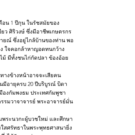
ดือน 1 ปีกุน ในรัชสมัยของ
ยว ศิริวงษ์ ซึ่งมีอาชีพเกษตรกร
ณ์ ซึ่งอยู่ไกล้บ้านของท่าน พอ
แรง ใจคอกล้าหาญอดทนกว้าง
 มีทั้งชนไก่กัดปลา ข้องอ้อย
าหนทางข้างหน้าอาจจะเสียคน
นมีอายุครบ 20 ปีบริบูรณ์ บิดา
ืองกัมพงธม ประเทศกัมพูชา
กรรมวาจาจารย์ พระอาจารย์มั่น
ยมพระนวกะผู้บวชใหม่ และศึกษา
อมใสศรัทธาในพระพุทธศาสนายิ่ง