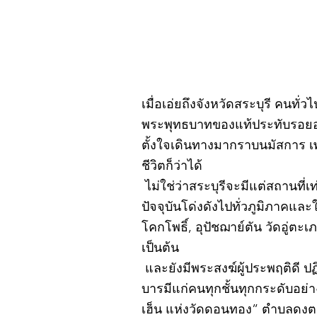
เมื่อเอ่ยถึงจังหวัดสระบุรี คนทั่
พระพุทธบาทของแท้ประทับรอยอยู
ตั้งใจเดินทางมากราบนมัสการ เ
ชีวิตก็ว่าได้
ไม่ใช่ว่าสระบุรีจะมีแต่สถานที่เ
ปัจจุบันโด่งดังไปทั่วภูมิภาคแ
โคกโพธิ์, อุปัชฌาย์ตัน วัดอู่
เป็นต้น
และยังมีพระสงฆ์ผู้ประพฤติดี ป
บารมีแก่คนทุกชั้นทุกกระดับอย่
เฮ็น แห่งวัดดอนทอง” ตำบลดงตะง