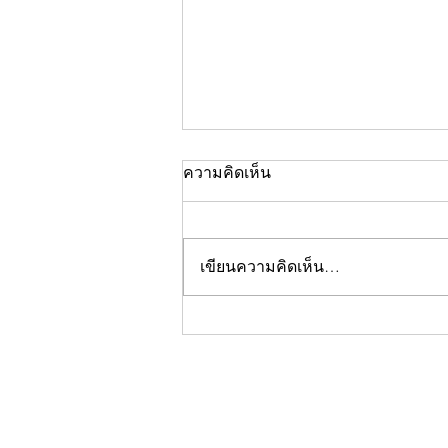
ความคิดเห็น
เขียนความคิดเห็น…
คอลัมน์"จับชีพจรวงการ
พระ"ประจำพฤหัสบดีที่ 30
กรกฎาคม 2569