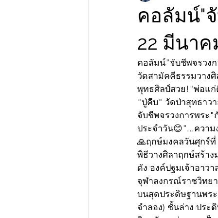
คอลัมน์"จ
22 มีนาค
คอลัมน์"จับชีพจรวง
วัดสามัคคีธรรมวางศ
พุทธศิลป์สวย!"พ่อแก่
"ปู่คีบ" วัดป่าสุทธาว
จับชีพจรวงการพระ"กั
ประจำวัน😊"...ความงด
🙏ฤกษ์มงคลวันศุกร์ที
พิธีวางศิลาฤกษ์สร้าง
ดัง องค์ปฐมเจ้าอาว
จุฬาลงกรณ์ราชวิทยาล
บนสุดประดิษฐานพระสาร
จำลอง) ชั้นล่าง ประ