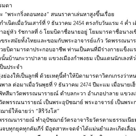
รรมดา
 “พระกริ่งดอนทอง” สนนราคาเล่นหาสูงขึ้นเรื่อย
เนิดเมื่อวันเสาร์ที่ 9 ธันวาคม 2454 ตรงกับวันแรม 4 ค่ำ เ
ยู่หัว รัชกาลที่ 6 โยมบิดาชื่อนายอยู่ โยมมารดาชื่อนางเขี
อักขระสมัยทั้งไทยและขอมกับพระอาจารย์แก้ว วัดพรรณนาราย
ช่วยบิดามารดาประกอบอาชีพ ท่านเป็นคนที่มีร่างกายแข็ง
นั้นบ้านกะวาปาลาย แขวงเมืองกำพงธม เป็นแดนนักเลงหัวไม้
เป็นประจำ
ย่องให้เป็นลูกพี่ ด้วยเหตุนี้ทำให้บิดามารดาวิตกเกรงว่
าล ต่อมาเมื่อวันพุธที่ 9 ธันวาคม 2474 ปีมะแม เมื่อนายเฮ็
พัทสีมาวัดพรรณนารายณ์ ตำบลกะวา อำเภอปาลาย แขวงเม
ว วัดพรรณนารายณ์ เป็นพระอุปัชฌาย์ พระอาจารย์ เป็นพระ
าย์ให้ฉายว่า “สิริวังโส”
วัดพรรณนารายณ์ ทำอุปัชฌาย์วัตรอาจาริยวัตรตามธรรมเนี
จบทุกยุคทุกคัมภีร์ มีอุตสาหะจดจำได้แม่นยำและเกิดเลื่