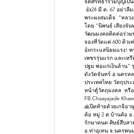
จิตศรัทธาร่วมบุญเป็
 👍24 มี.ค. 67 อย่าลืมอย่าพลาด!! เปิดจองพร้อมกันทั่วประเทศ...เหรียญฉลองเลื่อนสมณศักดิ์ และ
พระผงสมเด็จ  "หลวงป
โดย "นิพนธ์ เสียงจัน
วัฒนมงคลติดต่อร่วมบุญ
จองที่วัดแค่ 600 คิวเท่
👍กระแสนิยมแรง! พร้อ
เพชรรุ่นแรก และเหรี
ปฐม พ่อแก่เงินล้าน”
ดังวัดจันทร์ อ.นครห
ประเทศไทย วัตถุประสง
หน้าตู้วัตถุมงคล  หร
FB.Chaayajade Khaent
🙏ปิดท้ายด้วยเกจิอาย
ค้อ หมู่ 2 ต.บ้านค้อ
รักษาคนด ศิษย์สืบสาย
อ.ท่าอุเทน จ.นครพนม 