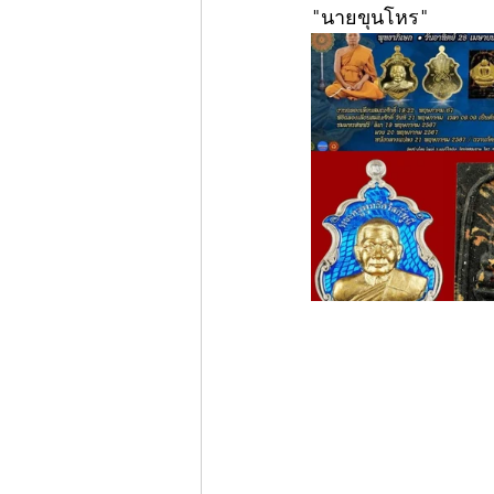
"นายขุนโหร"