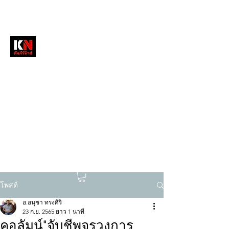
หนังสือพิมพ์คัมภีร์นิวส์
สื่อลึกวงการสงฆ์ เจาะตรงพระเครื่องดัง
tukompee07@gmail.com
0614034151
โพสต์
อ.อนุชา ทรงศิริ
23 ก.ย. 2565
ยาว 1 นาที
คอลัมน์"จับชีพจรวงการ