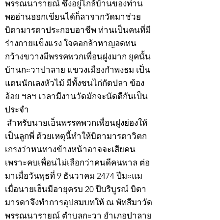
พรรณนารายณ์ ซึ่งอยู่ไกล้บ้านของท่าน
พออ่านออกเขียนได้ก็ลาจากวัดมาช่วย
บิดามารดาประกอบอาชีพ ท่านเป็นคนที่มี
ร่างกายแข็งแรง ใจคอกล้าหาญอดทน
กว้างขวางมีพรรคพวกเพื่อนฝูงมาก ยุคนั้น
บ้านกะวาปาลาย แขวงเมืองกำพงธม เป็น
แดนนักเลงหัวไม้ มีทั้งชนไก่กัดปลา ข้อง
อ้อย ฯลฯ เวลามีงานวัดมักจะนัดตีกันเป็น
ประจำ
สำหรับนายเฮ็นพรรคพวกเพื่อนฝูงย่องให้
เป็นลูกพี่ ด้วยเหตุนี้ทำให้บิดามารดาวิตก
เกรงว่าหนทางข้างหน้าอาจจะเสียคน
เพราะคบเพื่อนไม่เลือกว่าคนดีคนพาล ต่อ
มาเมื่อวันพุธที่ 9 ธันวาคม 2474 ปีมะแม
เมื่อนายเฮ็นมีอายุครบ 20 ปีบริบูรณ์ บิดา
มารดาจึงทำการอุปสมบทให้ ณ พัทสีมาวัด
พรรณนารายณ์ ตำบลกะวา อำเภอปาลาย