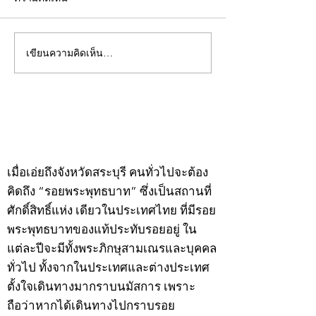
เขียนความคิดเห็น…
คอลัมน์"จับชีพจรวงการ
คอลัมน์"จับชีพจ
พระ"ประจำพุธที่ 29
พระ"ประจำอังคาร
กรกฎาคม 2569
กรกฎาคม 2569
©2020 by kampeenews. Proudly created with Wix.com
เมื่อเอ่ยถึงจังหวัดสระบุรี คนทั่วไปจะต้อง
คิดถึง “รอยพระพุทธบาท” ซึ่งเป็นสถานที่
ศักดิ์สิทธิ์แห่ง เดียวในประเทศไทย ที่มีรอย
พระพุทธบาทของแท้ประทับรอยอยู่ ใน
แต่ละปีจะมีทั้งพระภิกษุสามเณรและบุคคล
ทั่วไป ทั้งจากในประเทศและต่างประเทศ
ตั้งใจเดินทางมากราบนมัสการ เพราะ
ถือว่าหากได้เดินทางไปกราบรอย