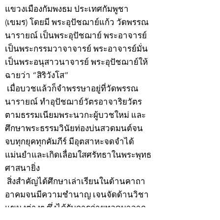
แขวงเมืองกัมพงธม ประเทศกัมพูชา
(เขมร) โดยมี พระอุปัชฌาย์แก้ว วัดพรรณ
นารายณ์ เป็นพระอุปัชฌาย์ พระอาจารย์
เป็นพระกรรมวาจาจารย์ พระอาจารย์มั่น
เป็นพระอนุสาวนาจารย์ พระอุปัชฌาย์ให้
ฉายว่า “สิริวังโส”
เมื่อบวชแล้วก็จำพรรษาอยู่ที่วัดพรรณ
นารายณ์ ทำอุปัชฌาย์วัตรอาจาริยวัตร
ตามธรรมเนียมพระนวกะผู้บวชใหม่ และ
ศึกษาพระธรรมวินัยท่องบ่นสวดมนต์จน
จบทุกยุคทุกคัมภีร์ มีอุตสาหะจดจำได้
แม่นยำและเกิดเลื่อมใสศรัทธาในพระพุทธ
ศาสนายิ่ง
สิ่งสำคัญได้ศึกษาเล่าเรียนในด้านคาถา
อาคมจนมีความชำนาญ เจนจัดด้านวิชา
แขนงต่างๆ ซึ่งได้รับการถ่ายทอดมาจาก