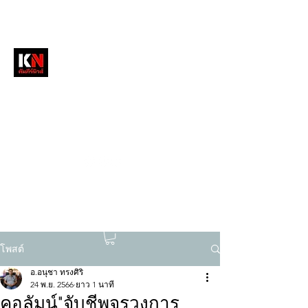
หนังสือพิมพ์คัมภีร์นิวส์
สื่อลึกวงการสงฆ์ เจาะตรงพระเครื่องดัง
tukompee07@gmail.com
0614034151
โพสต์
อ.อนุชา ทรงศิริ
24 พ.ย. 2566
ยาว 1 นาที
คอลัมน์"จับชีพจรวงการ