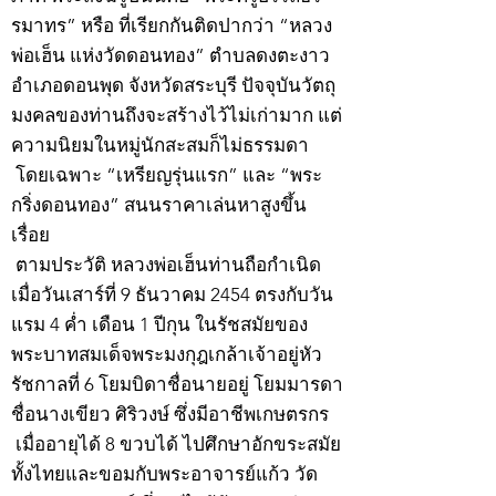
รมาทร” หรือ ที่เรียกกันติดปากว่า “หลวง
พ่อเฮ็น แห่งวัดดอนทอง” ตำบลดงตะงาว
อำเภอดอนพุด จังหวัดสระบุรี ปัจจุบันวัตถุ
มงคลของท่านถึงจะสร้างไว้ไม่เก่ามาก แต่
ความนิยมในหมู่นักสะสมก็ไม่ธรรมดา
โดยเฉพาะ “เหรียญรุ่นแรก” และ “พระ
กริ่งดอนทอง” สนนราคาเล่นหาสูงขึ้น
เรื่อย
ตามประวัติ หลวงพ่อเฮ็นท่านถือกำเนิด
เมื่อวันเสาร์ที่ 9 ธันวาคม 2454 ตรงกับวัน
แรม 4 ค่ำ เดือน 1 ปีกุน ในรัชสมัยของ
พระบาทสมเด็จพระมงกุฎเกล้าเจ้าอยู่หัว
รัชกาลที่ 6 โยมบิดาชื่อนายอยู่ โยมมารดา
ชื่อนางเขียว ศิริวงษ์ ซึ่งมีอาชีพเกษตรกร
เมื่ออายุได้ 8 ขวบได้ ไปศึกษาอักขระสมัย
ทั้งไทยและขอมกับพระอาจารย์แก้ว วัด