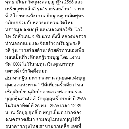
พุทธาภิเษกวัตถุมงคลบุญกฐิน 2566 และ
เหรียญพระสีวลี รุ่น"รวยร้อยล้าน"  วาระ
ที่ 2 โดยท่านนั่งปรกอธิษฐานฐานจิตพุทธ
าภิเษกร่วมกับหลวงพ่อทวน วัดใหม่
ทรายมูล จ.ชลบุรี และหลวงพ่อวิชัย โกวิ
โท วัดหัวเด่น จ.ชัยนาท ทั่งนี้ หลวงพ่อรวย
ท่านออกแบบและจัดสร้างเหรียญพระสี
วลี รุ่น "รวยร้อยล้าน"ด้วยตัวท่านเองเพื่อ
มอบเป็นที่ระลึกแก่ผู้ร่วมบุญ โดย...งาน
วัด100% ไม่มีนายทุน เงินทุกบาททุก
สตางค์ เข้าวัดทั้งหมด
🙏มหากฐิน มหากาลทาน สุดยอดแห่งบุญ 
สุดยอดแห่งทาน 1 ปีมีเพียงครั้งเดียว! ขอ
เชิญศิษย์ยานุศิษย์ของหลวงพ่อจอน ร่วม
บุญกฐินสามัคคี วัดบุญฤทธิ์ ประจำปี 2566 
ในวันอาทิตย์ที่ 26 พ.ย. 2566 เวลา 12.39 
น. ณ วัดบุญฤทธิ์ ต.พญาเย็น อ.ปากช่อง 
จ.นครราชสีมา ร่วมอนุโมทนาบุญได้ที่ 
ธนาคารกรุงไทย สาขามวกเหล็ก เลขที่