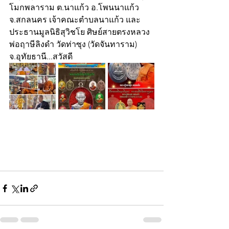
โมกพลาราม ต.นาแก้ว อ.โพนนาแก้ว 
จ.สกลนคร เจ้าคณะตำบลนาแก้ว และ 
ประธานมูลนิธิสุวิชโย ศิษย์สายตรงหลวง
พ่อฤาษีลิงดำ วัดท่าซุง (วัดจันทาราม) 
จ.อุทัยธานี...สวัสดี