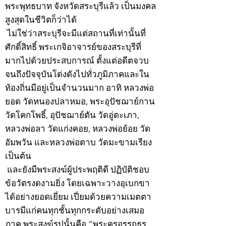
พระพุทธบาท จังหวัดสระบุรีแล้ว เป็นมงคล
สูงสุดในชีวิตก็ว่าได้
ไม่ใช่ว่าสระบุรีจะมีแต่สถานที่เท่านั้นที่
ศักดิ์สิทธิ์ พระเกจิอาจารย์ของสระบุรีที่
มากไปด้วยประสบการณ์ ตั้งแต่อดีตจวบ
จนถึงปัจจุบันโด่งดังไปทั่วภูมิภาคและใน
ท้องถิ่นมีอยู่เป็นจำนวนมาก อาทิ หลวงพ่อ
ยอด วัดหนองปลาหมอ, พระอุปัชฌาย์กาน
วัดโคกโพธิ์, อุปัชฌาย์ตัน วัดอู่ตะเภา,
หลวงพ่อลา วัดแก่งคอย, หลวงพ่อย้อย วัด
อัมพวัน และหลวงพ่อตาบ วัดมะขามเรียง
เป็นต้น
และยังมีพระสงฆ์ผู้ประพฤติดี ปฏิบัติชอบ
ข้อวัตรงดงามยิ่ง โดยเฉพาะวางอุเบกขา
ได้อย่างยอดเยี่ยม เปี่ยมด้วยความเมตตา
บารมีแก่คนทุกชั้นทุกกระดับอย่างเสมอ
ภาค พระสงฆ์รูปนั้นคือ “พระครูอรรถธร