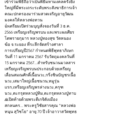
เข้าร่วมพิธีถือว่าเป็นพิธีมหามงคลครั้งยิ่ง
ใหญ่ที่มีพระเถระระดับพระสังฆาธิการเจ้า
คณะปกครองมาร่วมสวดเจริญอายุวัฒน
มงคลให้หลวงพ่อทวน  
👍เตรียมเปิดร่วมบุญสั่งจองวันที่ 3 ธ.ค. 
2566 เหรียญเจริญพรบน และพระผงเศียร
โตพรายกุมาร หลวงปู่ทองสุข วัดหนอง
ฆ้อ จ.ระยอง ที่ระลึกจัดสร้างศาลา
การเปรียญปี2567 กำหนดพิธีพุทธาภิเษก
วันที่ 11 มกราคม 2567 รับวัตถุมงคลวันที่ 
15 มกราคม 2567...สำหรับชนวนมวลสาร
เหรียญเจริญพรบนประกอบด้วยเหรียญ
เลื่อนสมณศักดิ์เนื้อนวะ,กริ่งชินบัญชรเนื้อ
นวะ,เสมาใหญ่เนื้อชนวน,หมูรุ่น
แรก,เหรียญเจริญพรล่างนวะ,ครุฑ
นวะ,ตะกรุดหลวงปู่ทิม,ตะกรุดหลวงปู่ทาบ
🙏ปิดท้ายด้วยพระดีเกจิดังเมือง
สกลนคร... พระครูวิชัยสารคุณ "หลวงพ่อ
หนุน สุวิชโย" อายุ 70 ปี เจ้าอาวาสวัดพุทธ