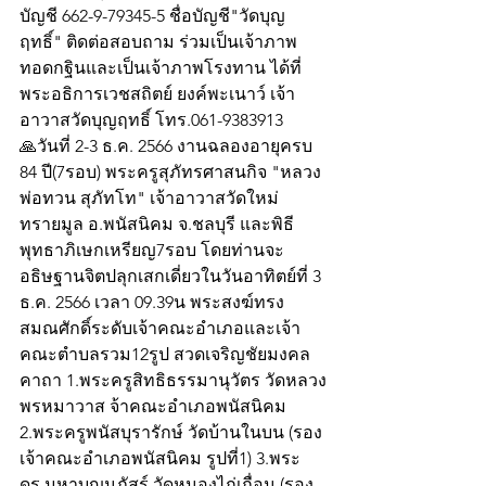
บัญชี 662-9-79345-5 ชื่อบัญชี"วัดบุญ
ฤทธิ์" ติดต่อสอบถาม ร่วมเป็นเจ้าภาพ
ทอดกฐินและเป็นเจ้าภาพโรงทาน ได้ที่ 
พระอธิการเวชสถิตย์ ยงค์พะเนาว์ เจ้า
อาวาสวัดบุญฤทธิ์ โทร.061-9383913
🙏วันที่ 2-3 ธ.ค. 2566 งานฉลองอายุครบ 
84 ปี(7รอบ) พระครูสุภัทรศาสนกิจ "หลวง
พ่อทวน สุภัทโท" เจ้าอาวาสวัดใหม่
ทรายมูล อ.พนัสนิคม จ.ชลบุรี และพิธี
พุทธาภิเษกเหรียญ7รอบ โดยท่านจะ
อธิษฐานจิตปลุกเสกเดี่ยวในวันอาทิตย์ที่ 3 
ธ.ค. 2566 เวลา 09.39น พระสงฆ์ทรง
สมณศักดิ์ระดับเจ้าคณะอำเภอและเจ้า
คณะตำบลรวม12รูป สวดเจริญชัยมงคล
คาถา 1.พระครูสิทธิธรรมานุวัตร วัดหลวง
พรหมาวาส จ้าคณะอำเภอพนัสนิคม 
2.พระครูพนัสบุรารักษ์ วัดบ้านในบน (รอง
เจ้าคณะอำเภอพนัสนิคม รูปที่1) 3.พระ
ดร.มหาบุญนภัสร์ วัดหนองไก่เถื่อน (รอง