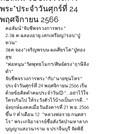
พระ"ประจำวันศุกร์ที่ 24
พฤศจิกายน 2566
คอลัมน์"จับชีพจรวงการพระ"
2-3ธ.ค.ฉลองอายุ-เสกเหรียญ7รอบ"ปู่
ทวน"
3ธค.จอง"เจริญพรบน-ผงเศียรโต"ปู่ทอง
สุข
"พ่อหนุน"วัดพุทธโมกฯ/ศิษย์ตรง"ฤาษีลิง
ดำ"
จับชีพจรวงการพระ"กับ"นายขุนโหร" 
ประจำวันศุกร์ที่ 24 พฤศจิกายน 2566 เริ่ม
ด้วยข้อคิดคำคมประจำวัน😊"...อย่าไว้ใจ
ใครเกินไป ให้ระวังตัวไว้บ้างเป็นการดี..."
👍ฤกษ์มงคลเมื่อวันอังคารที่ 21 พ.ย. 2566 
ขึ้น 9 ค่ำเดือน 12  "หลวงพ่อรวย กนฺตสา
โร" พระเกจิอาจารย์ชื่อดังวัดป่ามหาลาภ
บุญญาแสงวนาราม จ.ปราจีนบุรี จัดพิธี