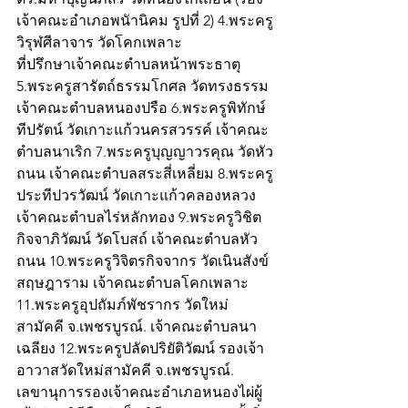
เจ้าคณะอำเภอพนัานิคม รูปที่ 2) 4.พระครู
วิรุฬศีลาจาร วัดโคกเพลาะ
ที่ปรึกษาเจ้าคณะตำบลหน้าพระธาตุ
5.พระครูสารัตถ์ธรรมโกศล วัดทรงธรรม
เจ้าคณะตำบลหนองปรือ 6.พระครูพิทักษ์
ทีปรัตน์ วัดเกาะแก้วนครสวรรค์ เจ้าคณะ
ตำบลนาเริก 7.พระครูบุญญาวรคุณ วัดหัว
ถนน เจ้าคณะตำบลสระสี่เหลี่ยม 8.พระครู
ประทีปวรวัฒน์ วัดเกาะแก้วคลองหลวง 
เจ้าคณะตำบลไร่หลักทอง 9.พระครูวิชิต
กิจจาภิวัฒน์ วัดโบสถ์ เจ้าคณะตำบลหัว
ถนน 10.พระครูวิจิตรกิจจากร วัดเนินสังข์
สฤษฎาราม เจ้าคณะตำบลโคกเพลาะ 
11.พระครูอุปถัมภ์พัชรากร วัดใหม่
สามัคคี จ.เพชรบูรณ์. เจ้าคณะตำบลนา
เฉลียง 12.พระครูปลัดปริยัติวัฒน์ รองเจ้า
อาวาสวัดใหม่สามัคคี จ.เพชรบูรณ์. 
เลขานุการรองเจ้าคณะอำเภอหนองไผ่ผู้