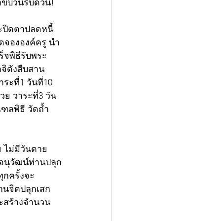
กขบวนรีบด่วน!
ระปิดตาปลดหนี้ 
ปิดจององค์ครู นำ
็จพิธีรับพระ
เกจิดังสืบสาน
ที่1 วันที่10 
วย วาระที่3 วัน
ฑลพิธี วัดถ้ำ
ไม่มีวันตาย 
์อนุวัฒน์ท่านปลุก
กครั้งจะ
ฐานจิตปลุกเสก
ราะสร้างจำนวน