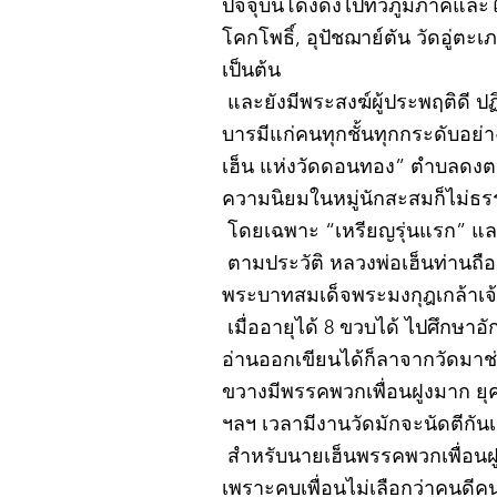
ปัจจุบันโด่งดังไปทั่วภูมิภาคแ
โคกโพธิ์, อุปัชฌาย์ตัน วัดอู่
เป็นต้น
และยังมีพระสงฆ์ผู้ประพฤติดี ป
บารมีแก่คนทุกชั้นทุกกระดับอย่
เฮ็น แห่งวัดดอนทอง” ตำบลดงตะง
ความนิยมในหมู่นักสะสมก็ไม่ธ
โดยเฉพาะ “เหรียญรุ่นแรก” และ
ตามประวัติ หลวงพ่อเฮ็นท่านถือกำ
พระบาทสมเด็จพระมงกุฎเกล้าเจ้าอ
เมื่ออายุได้ 8 ขวบได้ ไปศึกษา
อ่านออกเขียนได้ก็ลาจากวัดมา
ขวางมีพรรคพวกเพื่อนฝูงมาก ยุค
ฯลฯ เวลามีงานวัดมักจะนัดตีกัน
สำหรับนายเฮ็นพรรคพวกเพื่อนฝูง
เพราะคบเพื่อนไม่เลือกว่าคนดีคนพ