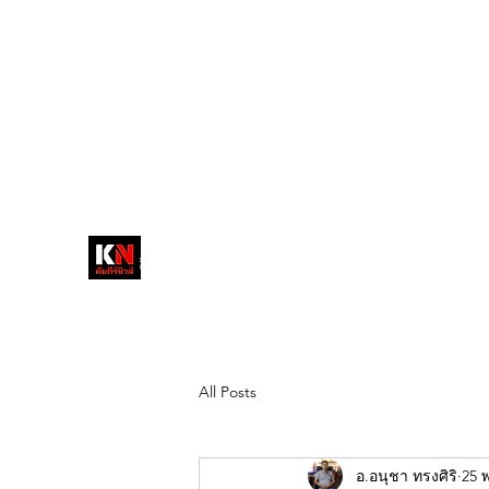
tukompee07@gmail.com
0614034151
หน้าหลัก
พระ
หนังสือพิมพ์คัมภีร์นิ
วส์
สื่อลึกวงการสงฆ์ เจาะตรงพระเครื่อง
ดัง
All Posts
อ.อนุชา ทรงศิริ
25 พ