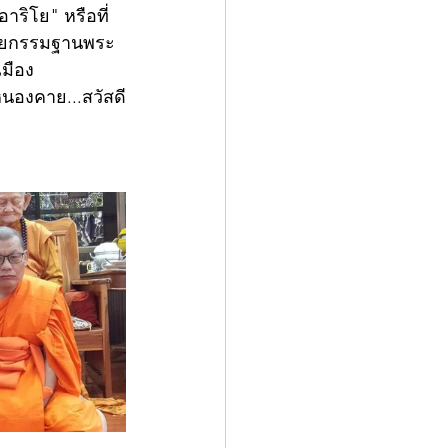
าริโย" หรือที่
์สายกรรมฐานพระ
มือง 
นองคาย...สวัสดี