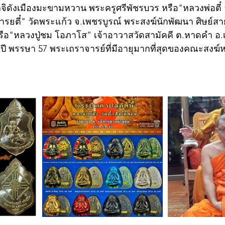
จิดังเมืองมะขามหวาน พระครูศรีพัชรบวร หรือ"หลวงพ่อตี๋ อ
ารยตี๋" วัดพระแก้ว จ.เพชรบูรณ์ พระสงฆ์นักพัฒนา ศิษย
อ"หลวงปู่ชม โอภาโส” เจ้าอาวาสวัดสามัคคี ต.หาดคำ อ.เ
ปี พรรษา 57 พระเถราจารย์ที่มีอายุมากที่สุดของคณะสงฆ์ห