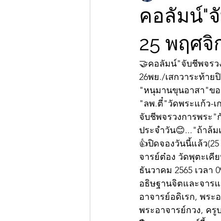
คอลัมน์"จ
25 พฤศจิ
🤝คอลัมน์"จับชีพจร
26พย./เสกวาระท้ายปิ
"หนุมานขุนอาสา"ขอ
"ลพ.ตี๋"วัดพระแก้ว-เ
จับชีพจรวงการพระ"กั
ประจำวัน😊..."ถ้าล้
👍ปิดจองวันนี้แล้ว(2
จารย์ต๋อง วัดพุตะเค
ธันวาคม 2565 เวลา 09
อธิษฐานจิตและจารแผ
อาจารย์อดิเรก, พระอ
พระอาจารย์กวง, ครู