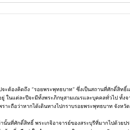
คอลัมน์"จับชีพจรวงการ
คอลั
พระ"ประจำพุธที่ 29 กรกฎาคม
พระ"
2569
กรก
วไปจะต้องคิดถึง “รอยพระพุทธบาท” ซึ่งเป็นสถานที่ศักดิ์สิทธ
่ ในแต่ละปีจะมีทั้งพระภิกษุสามเณรและบุคคลทั่วไป ทั
พราะถือว่าหากได้เดินทางไปกราบรอยพระพุทธบาท จังหวัดสร
ท่านั้นที่ศักดิ์สิทธิ์ พระเกจิอาจารย์ของสระบุรีที่มากไปด้ว