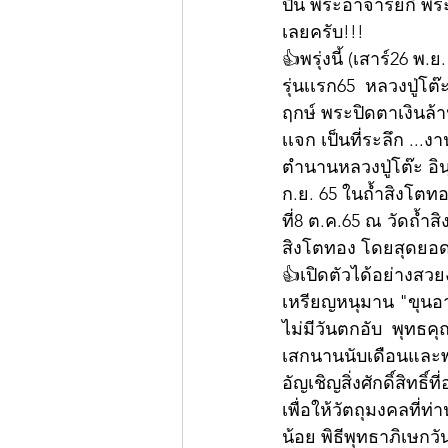
ปืน พระอาจารย์กี้ พ
เลยครับ!!!
👍พรุ่งนี้ (เสาร์26 พ
รุ่นเเรก65  หลวงปู่โ
ฤกษ์ พระปิดตาเงินล้
เเจก เป็นที่ระลึก ...ง
ตำนานหลวงปู่โต๊ะ อิน
ก.ย. 65 ในถ้ำสิงโตทอ
ที่8 ต.ค.65 ณ วัดถ้ำส
สิงโตทอง โดยสุดยอดเ
👍เปิดตัวได้อย่างส
เหรียญหนุมาน "ขุนอา
ไม่มีวันตกอับ  พุทธคุ
เสกนานนับเดือนและพ
อัญเชิญสิ่งศักดิ์สิทธ
เพื่อให้วัตถุมงคลที่
น้อย พิธีพุทธาภิเษกวัน