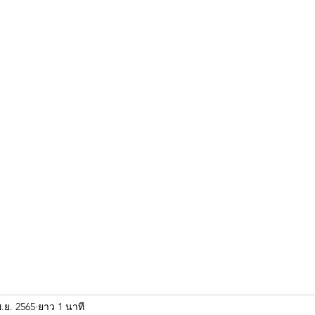
ขุนแผน khun paen
พระเก่าใหม่ยอดนิยม
ร้านพระเอกคัมภีร์
พระกริ
.ย. 2565
ยาว 1 นาที