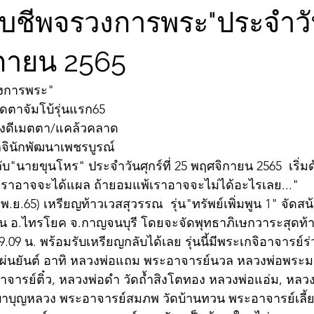
ับชีพจรวงการพระ"ประจำวันศ
กายน 2565
วงการพระ"
ดตาจัมโบ้รุ่นแรก65
งดีเมตตา/แคล้วคลาด
กจินักพัฒนาเพชรบูรณ์
บ"นายขุนโหร" ประจำวันศุกร์ที่ 25 พฤศจิกายน 2565  เริ่
มเราอาจจะได้แผล ถ้ายอมแพ้เราอาจจะไม่ได้อะไรเลย..."
5 พ.ย.65) เหรียญท้าวเวสสุวรรณ  รุ่น"ทรัพย์เพิ่มพูน 1" จั
ียน อ.ไทรโยค จ.กาญจนบุรี โดยจะจัดพุทธาภิเษกวาระสุดท้าย
.09 น. พร้อมรับเหรียญกลับได้เลย รุ่นนี้มีพระเกจิอาจารย์ร่
่นยันต์ อาทิ หลวงพ่อแถม พระอาจารย์นวล หลวงพ่อพระมหา
าจารย์ติ๋ว, หลวงพ่อดำ วัดถ้ำสิงโตทอง หลวงพ่อแอ่ม, หลว
บาบุญหลวง พระอาจารย์สมภพ วัดบ้านทวน พระอาจารย์เลี้