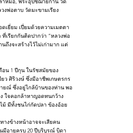
ปลาหมอ, พระอุปัชฌาย์กาน วัด
หลวงพ่อตาบ วัดมะขามเรียง
อดเยี่ยม เปี่ยมด้วยความเมตตา
ที่เรียกกันติดปากว่า “หลวงพ่อ
นถึงจะสร้างไว้ไม่เก่ามาก แต่
ดือน 1 ปีกุน ในรัชสมัยของ
ยว ศิริวงษ์ ซึ่งมีอาชีพเกษตรกร
ณ์ ซึ่งอยู่ไกล้บ้านของท่าน พอ
แรง ใจคอกล้าหาญอดทนกว้าง
 มีทั้งชนไก่กัดปลา ข้องอ้อย
าหนทางข้างหน้าอาจจะเสียคน
นมีอายุครบ 20 ปีบริบูรณ์ บิดา