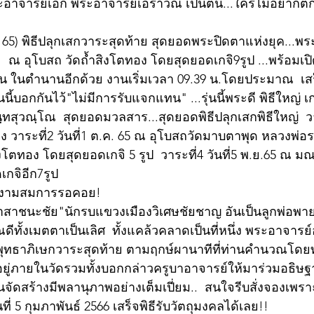
ระอาจารย์เอก พระอาจารย์เอราวัณ เป็นต้น...ใครไม่อยากต
.ย. 65) พิธีปลุกเสกวาระสุดท้าย สุดยอดพระปิดตาแห่งยุค...พ
ต๊ะ  ณ อุโบสถ วัดถ้ำสิงโตทอง โดยสุดยอดเกจิ9รูป ...พร้อมเ
าน ในตำนานอีกด้วย งานเริ่มเวลา 09.39 น.โดยประมาณ  เสร
านนี้บอกกันไว้"ไม่มีการรับแจกแทน" ...รุ่นนี้พระดี พิธีใหญ่ 
ฺทสุวณฺโณ  สุดยอดมวลสาร...สุดยอดพิธีปลุกเสกพิธีใหญ่  วาระ
ง วาระที่2 วันที่1 ต.ค. 65 ณ อุโบสถวัดมาบตาพุด หลวงพ่อร
ิงโตทอง โดยสุดยอดเกจิ 5 รูป  วาระที่4 วันที่5 พ.ย.65 ณ มณ
กจิอีก7รูป 
วยงามสมการรอคอย!
สาชนะชัย"นักรบแขวงเมืองวิเศษชัยชาญ อันเป็นลูกพ่อพาย 
ณดีทั้งเมตตาเป็นเลิศ  ทั้งแคล้วคลาดเป็นที่หนึ่ง พระอาจารย
ุทธาภิเษกวาระสุดท้าย ตามฤกษ์ผานาทีที่ท่านคำนวณโดยทุ
ิ์ที่อยู่ภายในวัดรวมทั้งบอกกล่าวครูบาอาจารย์ให้มาร่วมอธิษ
ท่านจัดสร้างมีพลานุภาพอย่างเต็มเปี่ยม..  สนใจรีบสั่งจองเพ
ที่ 5 กุมภาพันธ์ 2566 เสร็จพิธีรับวัตถุมงคลได้เลย!!