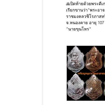
🙏ปิดท้ายด้วยพระดีเก
เรียกขานว่า"พระอาจ
ราชมงคลวชิโรภาสหรื
จ.หนองคาย อายุ 107 
"นายขุนโหร"