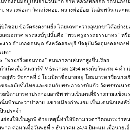
ละในท้องถิ่นมีอยู่เป็นจำนวนมาก อาทิ หลวงพ่อยอด วัดหนอง
ตะเภา, หลวงพ่อลา วัดแก่งคอย, หลวงพ่อย้อย วัดอัมพวัน และ
©2020 by kampeenews. Proudly created with Wix.com
ฏิบัติชอบ ข้อวัตรงดงามยิ่ง โดยเฉพาะวางอุเบกขาได้อย่างย
างเสมอภาค พระสงฆ์รูปนั้นคือ “พระครูอรรถธรรมาทร” หรือ 
าว อำเภอดอนพุด จังหวัดสระบุรี ปัจจุบันวัตถุมงคลของท่า
รรมดา
 “พระกริ่งดอนทอง” สนนราคาเล่นหาสูงขึ้นเรื่อย
เนิดเมื่อวันเสาร์ที่ 9 ธันวาคม 2454 ตรงกับวันแรม 4 ค่ำ เ
ยู่หัว รัชกาลที่ 6 โยมบิดาชื่อนายอยู่ โยมมารดาชื่อนางเขี
อักขระสมัยทั้งไทยและขอมกับพระอาจารย์แก้ว วัดพรรณนาราย
ช่วยบิดามารดาประกอบอาชีพ ท่านเป็นคนที่มีร่างกายแข็ง
นั้นบ้านกะวาปาลาย แขวงเมืองกำพงธม เป็นแดนนักเลงหัวไม้
เป็นประจำ
ย่องให้เป็นลูกพี่ ด้วยเหตุนี้ทำให้บิดามารดาวิตกเกรงว่
าล ต่อมาเมื่อวันพุธที่ 9 ธันวาคม 2474 ปีมะแม เมื่อนายเฮ็